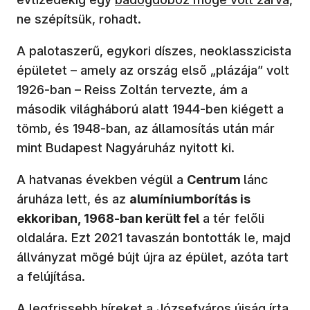
ne szépítsük, rohadt.
A palotaszerű, egykori díszes, neoklasszicista
épületet – amely az ország első „plázája” volt
1926-ban – Reiss Zoltán tervezte, ám a
második világháború alatt 1944-ben kiégett a
tömb, és 1948-ban, az államosítás után már
mint Budapest Nagyáruház nyitott ki.
A hatvanas években végül a
Centrum
lánc
áruháza lett, és az
alumíniumborítás is
ekkoriban, 1968-ban került fel
a tér felőli
oldalára. Ezt 2021 tavaszán bontották le, majd
állványzat mögé bújt újra az épület, azóta tart
a felújítása.
(új ablakban nyílik meg)
A legfrissebb híreket a
Józsefváros újság
írta