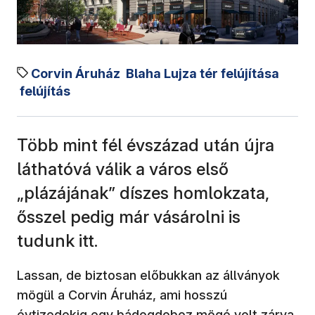
Corvin Áruház
Blaha Lujza tér felújítása
felújítás
Több mint fél évszázad után újra
láthatóvá válik a város első
„plázájának” díszes homlokzata,
ősszel pedig már vásárolni is
tudunk itt.
Lassan, de biztosan előbukkan az állványok
mögül a Corvin Áruház, ami hosszú
évtizedekig egy
bádogdoboz mögé volt zárva,