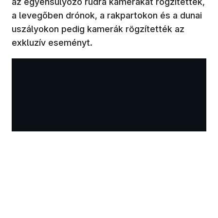
az egyensúlyozó rúdra kamerákat rögzítettek,
a levegőben drónok, a rakpartokon és a dunai
uszályokon pedig kamerák rögzítették az
exkluzív eseményt.