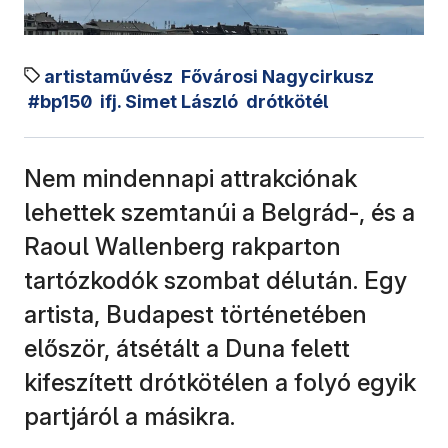
artistaművész
Fővárosi Nagycirkusz
#bp150
ifj. Simet László
drótkötél
Nem mindennapi attrakciónak
lehettek szemtanúi a Belgrád-, és a
Raoul Wallenberg rakparton
tartózkodók szombat délután. Egy
artista, Budapest történetében
először, átsétált a Duna felett
kifeszített drótkötélen a folyó egyik
partjáról a másikra.