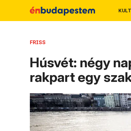
KUL
FRISS
Húsvét: négy nap
rakpart egy sza