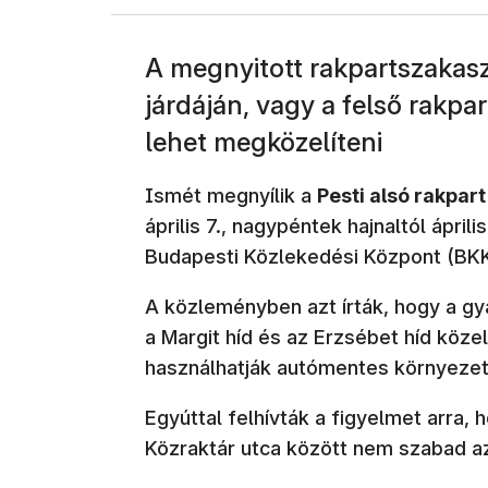
A megnyitott rakpartszakaszt
járdáján, vagy a felső rakpa
lehet megközelíteni
Ismét megnyílik a
Pesti alsó rakpar
április 7., nagypéntek hajnaltól áprili
Budapesti Közlekedési Központ (BKK
A közleményben azt írták, hogy a gy
a Margit híd és az Erzsébet híd közel
használhatják autómentes környezet
Egyúttal felhívták a figyelmet arra, 
Közraktár utca között nem szabad az