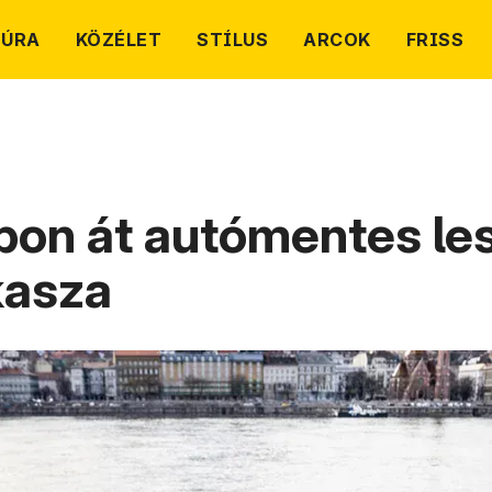
TÚRA
KÖZÉLET
STÍLUS
ARCOK
FRISS
on át autómentes les
kasza