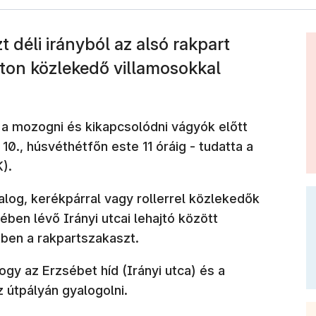
 déli irányból az alsó rakpart
rton közlekedő villamosokkal
t
a mozogni és kikapcsolódni vágyók előtt
s 10., húsvéthétfőn este 11 óráig - tudatta a
).
alog, kerékpárral vagy rollerrel közlekedők
ében lévő Irányi utcai lehajtó között
ben a rakpartszakaszt.
hogy az Erzsébet híd (Irányi utca) és a
 útpályán gyalogolni.