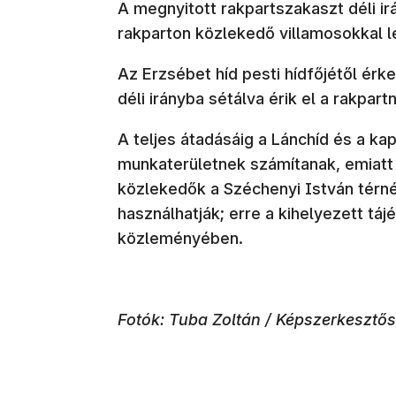
A megnyitott rakpartszakaszt déli irá
rakparton közlekedő villamosokkal l
Az Erzsébet híd pesti hídfőjétől érk
déli irányba sétálva érik el a rakpart
A teljes átadásáig a Lánchíd és a k
munkaterületnek számítanak, emiatt
közlekedők a Széchenyi István térné
használhatják; erre a kihelyezett táj
közleményében.
Fotók: Tuba Zoltán / Képszerkesztő