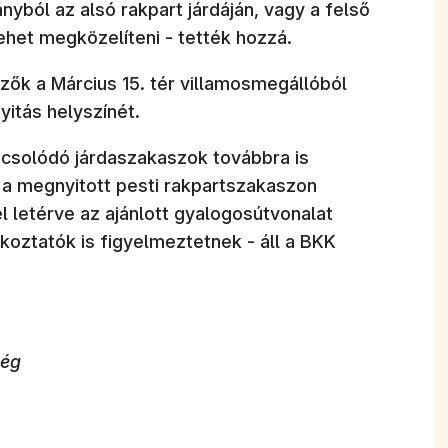
nyból az alsó rakpart járdáján, vagy a felső
ehet megközelíteni - tették hozzá.
ezők a Március 15. tér villamosmegállóból
nyitás helyszínét.
apcsolódó járdaszakaszok továbbra is
 a megnyitott pesti rakpartszakaszon
l letérve az ajánlott gyalogosútvonalat
ékoztatók is figyelmeztetnek - áll a BKK
ség