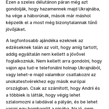
Ezen a szeles délutánon páran még azt
gondolják, hogy hazamennek majd Ukrajnába,
ha vége a háborúnak, mások már máshol
képzelik el a most még bizonytalannak tűnő
jövőjüket.
A legfontosabb ajándéka ezeknek az
edzéseknek talán az volt, hogy amíg tartott,
addig egyáltalán nem kellett a jövővel
foglalkozniuk. Nem kellett arra gondolni, hogy
vajon apa tud-e telefonálni holnap Ukrajnából,
vagy lehet-e majd valamikor csatlakozni az
unokatestvérekhez egy másik európai
országban. Csak az számított, hogy Andrii és
a többiek is látták, hogy végig lehet
szlalomozni a labdával a pályán, és be lehet
varrni egy bombagólt a pipába. Na jó, nem