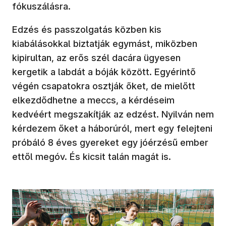
fókuszálásra.
Edzés és passzolgatás közben kis
kiabálásokkal biztatják egymást, miközben
kipirultan, az erős szél dacára ügyesen
kergetik a labdát a bóják között. Egyérintő
végén csapatokra osztják őket, de mielőtt
elkezdődhetne a meccs, a kérdéseim
kedvéért megszakítják az edzést. Nyilván nem
kérdezem őket a háborúról, mert egy felejteni
próbáló 8 éves gyereket egy jóérzésű ember
ettől megóv. És kicsit talán magát is.