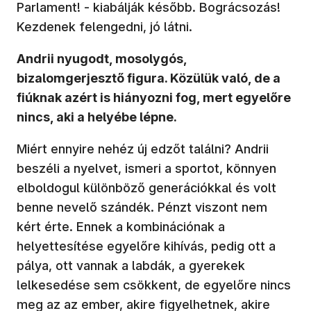
Parlament! - kiabálják később. Bográcsozás!
Kezdenek felengedni, jó látni.
Andrii nyugodt, mosolygós,
bizalomgerjesztő figura. Közülük való, de a
fiúknak azért is hiányozni fog, mert egyelőre
nincs, aki a helyébe lépne.
Miért ennyire nehéz új edzőt találni? Andrii
beszéli a nyelvet, ismeri a sportot, könnyen
elboldogul különböző generációkkal és volt
benne nevelő szándék. Pénzt viszont nem
kért érte. Ennek a kombinációnak a
helyettesítése egyelőre kihívás, pedig ott a
pálya, ott vannak a labdák, a gyerekek
lelkesedése sem csökkent, de egyelőre nincs
meg az az ember, akire figyelhetnek, akire