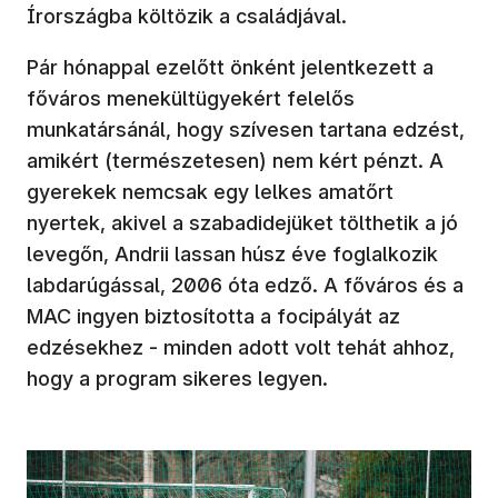
Írországba költözik a családjával.
Pár hónappal ezelőtt önként jelentkezett a
főváros menekültügyekért felelős
munkatársánál, hogy szívesen tartana edzést,
amikért (természetesen) nem kért pénzt. A
gyerekek nemcsak egy lelkes amatőrt
nyertek, akivel a szabadidejüket tölthetik a jó
levegőn, Andrii lassan húsz éve foglalkozik
labdarúgással, 2006 óta edző. A főváros és a
MAC ingyen biztosította a focipályát az
edzésekhez - minden adott volt tehát ahhoz,
hogy a program sikeres legyen.