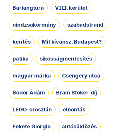
Barlangtúra
VIII. kerület
nindzsakormány
szabadstrand
kerítés
Mit kívánsz, Budapest?
patika
síkosságmentesítés
magyar márka
Csengery utca
Bodor Ádám
Bram Stoker-díj
LEGO-oroszlán
elbontás
Fekete Giorgio
autósüldözés