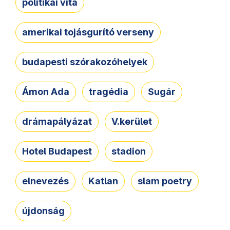
politikai vita
amerikai tojásgurító verseny
budapesti szórakozóhelyek
Ámon Ada
tragédia
Sugár
drámapályázat
V.kerület
Hotel Budapest
stadion
elnevezés
Katlan
slam poetry
újdonság