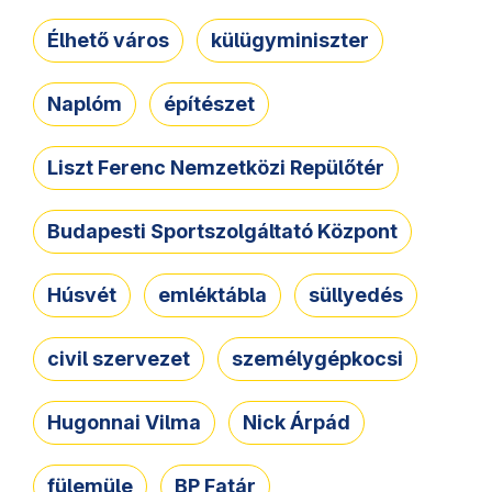
Élhető város
külügyminiszter
Naplóm
építészet
Liszt Ferenc Nemzetközi Repülőtér
Budapesti Sportszolgáltató Központ
Húsvét
emléktábla
süllyedés
civil szervezet
személygépkocsi
Hugonnai Vilma
Nick Árpád
fülemüle
BP Fatár