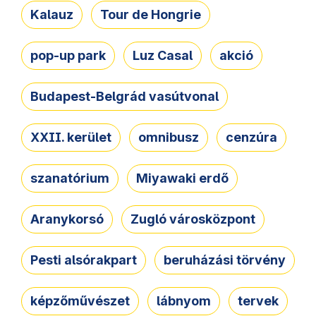
Kalauz
Tour de Hongrie
pop-up park
Luz Casal
akció
Budapest-Belgrád vasútvonal
XXII. kerület
omnibusz
cenzúra
szanatórium
Miyawaki erdő
Aranykorsó
Zugló városközpont
Pesti alsórakpart
beruházási törvény
képzőművészet
lábnyom
tervek