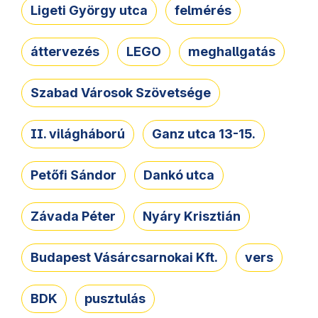
Ligeti György utca
felmérés
áttervezés
LEGO
meghallgatás
Szabad Városok Szövetsége
II. világháború
Ganz utca 13-15.
Petőfi Sándor
Dankó utca
Závada Péter
Nyáry Krisztián
Budapest Vásárcsarnokai Kft.
vers
BDK
pusztulás