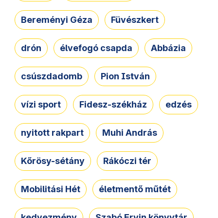
Bereményi Géza
Füvészkert
drón
élvefogó csapda
Abbázia
csúszdadomb
Pion István
vízi sport
Fidesz-székház
edzés
nyitott rakpart
Muhi András
Kőrösy-sétány
Rákóczi tér
Mobilitási Hét
életmentő műtét
kedvezmény
Szabó Ervin könyvtár