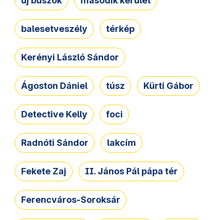
új buszok
második kerület
balesetveszély
térkép
Kerényi László Sándor
Ágoston Dániel
túsz
Kürti Gábor
Detective Kelly
foci
Radnóti Sándor
lakcím
Fekete Zaj
II. János Pál pápa tér
Ferencváros-Soroksár