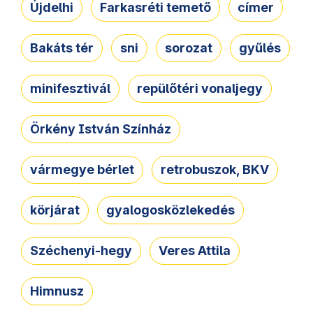
Újdelhi
Farkasréti temető
címer
Bakáts tér
sni
sorozat
gyűlés
minifesztivál
repülőtéri vonaljegy
Örkény István Színház
vármegye bérlet
retrobuszok, BKV
körjárat
gyalogosközlekedés
Széchenyi-hegy
Veres Attila
Himnusz