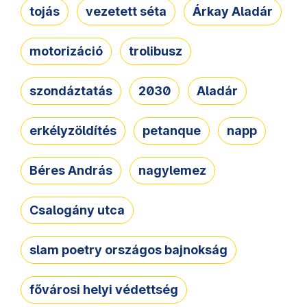
tojás
vezetett séta
Árkay Aladár
motorizáció
trolibusz
szondáztatás
2030
Aladár
erkélyzöldítés
petanque
napp
Béres András
nagylemez
Csalogány utca
slam poetry országos bajnokság
fővárosi helyi védettség