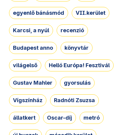
egyenlő bánásmód
VII.kerület
Karcsi, a nyúl
recenzió
Budapest anno
könyvtár
világelső
Helló Európa! Fesztivál
Gustav Mahler
gyorsulás
Vígszínház
Radnóti Zsuzsa
állatkert
Oscar-díj
metró