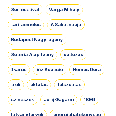
Sörfesztivál
Varga Mihály
tarifaemelés
A Sakál napja
Budapest Nagyregény
Soteria Alapítvány
változás
Ikarus
Víz Koalíció
Nemes Dóra
troli
oktatás
felszólítás
színészek
Jurij Gagarin
1896
látványtervek
energiahatékonyság