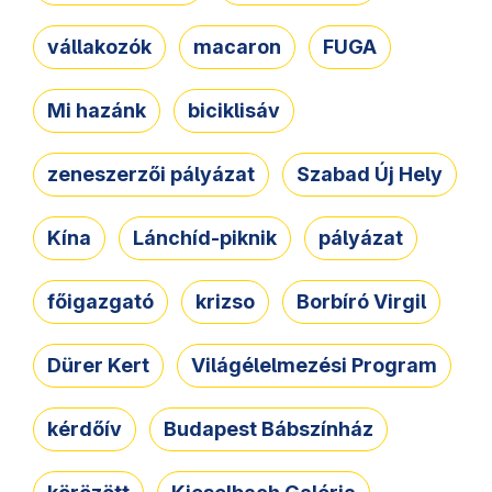
vállakozók
macaron
FUGA
Mi hazánk
biciklisáv
zeneszerzői pályázat
Szabad Új Hely
Kína
Lánchíd-piknik
pályázat
főigazgató
krizso
Borbíró Virgil
Dürer Kert
Világélelmezési Program
kérdőív
Budapest Bábszínház