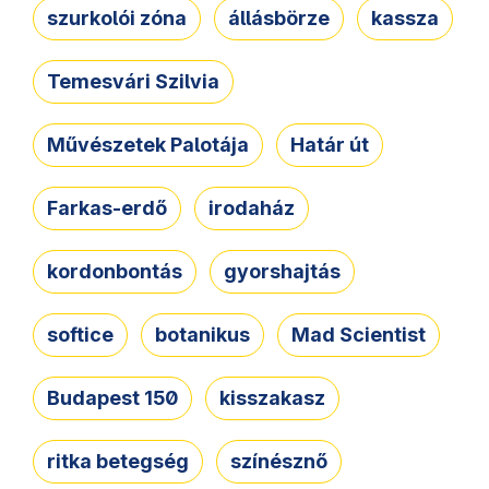
szurkolói zóna
állásbörze
kassza
Temesvári Szilvia
Művészetek Palotája
Határ út
Farkas-erdő
irodaház
kordonbontás
gyorshajtás
softice
botanikus
Mad Scientist
Budapest 150
kisszakasz
ritka betegség
színésznő