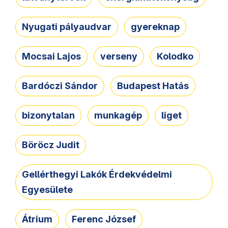
Nyugati pályaudvar
gyereknap
Mocsai Lajos
verseny
Kolodko
Bardóczi Sándor
Budapest Hatás
bizonytalan
munkagép
liget
Böröcz Judit
Gellérthegyi Lakók Érdekvédelmi
Egyesülete
Átrium
Ferenc József