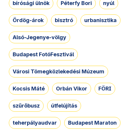
bírósági ülnök
Péterfy Bori
nyúl
Ördög-árok
bisztró
urbanisztika
Alsó-Jegenye-völgy
Budapest FotóFesztivál
Városi Tömegközlekedési Múzeum
Kocsis Máté
Orbán Vikor
FÖRI
szűrőbusz
útfelújítás
teherpályaudvar
Budapest Maraton