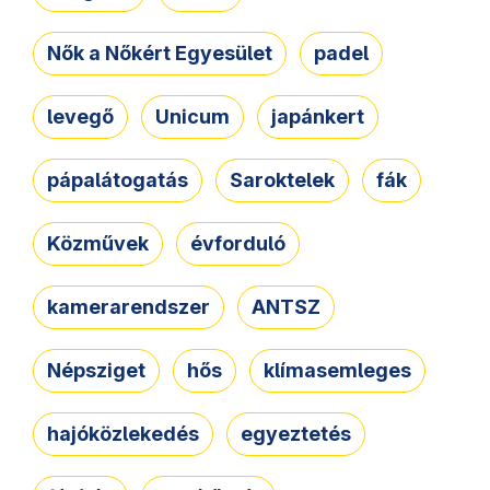
Nők a Nőkért Egyesület
padel
levegő
Unicum
japánkert
pápalátogatás
Saroktelek
fák
Közművek
évforduló
kamerarendszer
ANTSZ
Népsziget
hős
klímasemleges
hajóközlekedés
egyeztetés