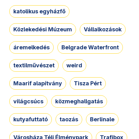
katolikus egyházfő
Közlekedési Múzeum
Vállalkozások
áremelkedés
Belgrade Waterfront
textilművészet
weird
Maarif alapítvány
Tisza Pért
világcsúcs
közmeghallgatás
kutyafuttató
taozás
Berlinale
Városháza Téli Élménypark
Trafibox