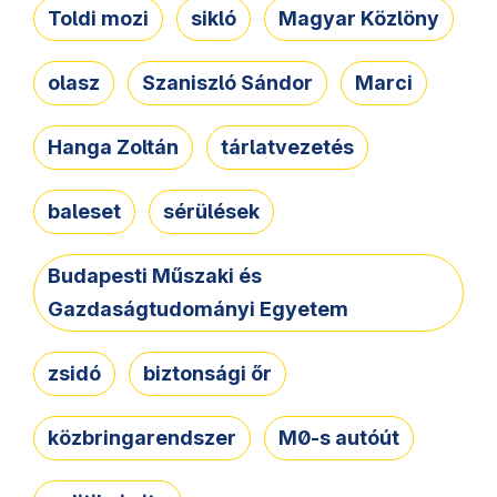
Toldi mozi
sikló
Magyar Közlöny
olasz
Szaniszló Sándor
Marci
Hanga Zoltán
tárlatvezetés
baleset
sérülések
Budapesti Műszaki és
Gazdaságtudományi Egyetem
zsidó
biztonsági őr
közbringarendszer
M0-s autóút