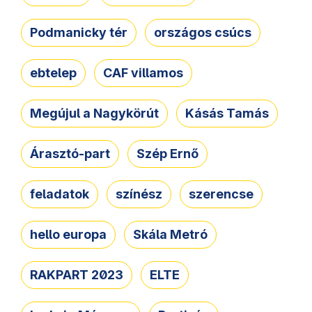
Podmanicky tér
országos csúcs
ebtelep
CAF villamos
Megújul a Nagykörút
Kásás Tamás
Árasztó-part
Szép Ernő
feladatok
színész
szerencse
hello europa
Skála Metró
RAKPART 2023
ELTE