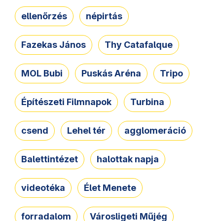
ellenőrzés
népirtás
Fazekas János
Thy Catafalque
MOL Bubi
Puskás Aréna
Tripo
Építészeti Filmnapok
Turbina
csend
Lehel tér
agglomeráció
Balettintézet
halottak napja
videotéka
Élet Menete
forradalom
Városligeti Műjég