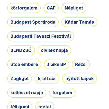
körforgalom
CAF
Népliget
Budapest Sportiroda
Kádár Tamás
Budapesti Tavaszi Fesztivál
BENDZSÓ
civilek napja
utca embere
I bike BP
Rezsi
Zugliget
kraft sör
nyitott kapuk
költészet napja
forgalom
téli gumi
metal