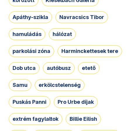
körözött
Kieselbach Galéria
Apáthy-szikla
Navracsics Tibor
hamuládás
hálózat
parkolási zóna
Harminckettesek tere
Dob utca
autóbusz
etető
Samu
erkölcstelenség
Puskás Panni
Pro Urbe díjak
extrém fagylaltok
Billie Eilish