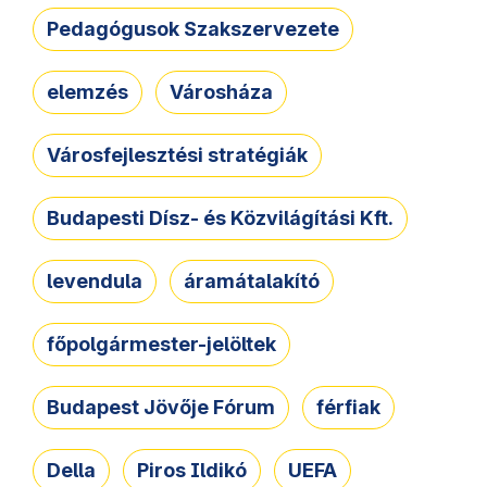
Pedagógusok Szakszervezete
elemzés
Városháza
Városfejlesztési stratégiák
Budapesti Dísz- és Közvilágítási Kft.
levendula
áramátalakító
főpolgármester-jelöltek
Budapest Jövője Fórum
férfiak
Della
Piros Ildikó
UEFA