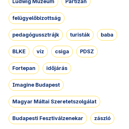
Ludwig Múzeum
Partizán
felügyelőbizottság
pedagógussztrájk
turisták
baba
BLKE
víz
csiga
PDSZ
Fortepan
időjárás
Imagine Budapest
Magyar Máltai Szeretetszolgálat
Budapesti Fesztiválzenekar
zászló