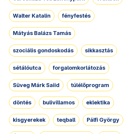
Walter Katalin
fényfestés
Mátyás Balázs Tamás
szociális gondoskodás
sikkasztás
sétálóutca
forgalomkorlátozás
Süveg Márk Saiid
túlélőprogram
döntés
bulivillamos
eklektika
kisgyerekek
teqball
Pálfi György