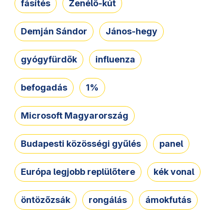
fásítés
Zenélő-kút
Demján Sándor
János-hegy
gyógyfürdők
influenza
befogadás
1%
Microsoft Magyarország
Budapesti közösségi gyűlés
panel
Európa legjobb replülőtere
kék vonal
öntözőzsák
rongálás
ámokfutás