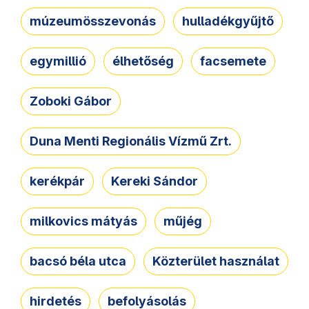
múzeumösszevonás
hulladékgyűjtő
egymillió
élhetőség
facsemete
Zoboki Gábor
Duna Menti Regionális Vízmű Zrt.
kerékpár
Kereki Sándor
milkovics mátyás
műjég
bacsó béla utca
Közterület használat
hirdetés
befolyásolás