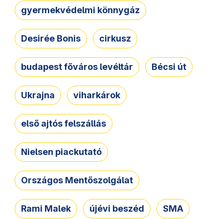
gyermekvédelmi könnygáz
Desirée Bonis
cirkusz
budapest főváros levéltár
Bécsi út
Ukrajna
viharkárok
első ajtós felszállás
Nielsen piackutató
Országos Mentőszolgálat
Rami Malek
újévi beszéd
SMA