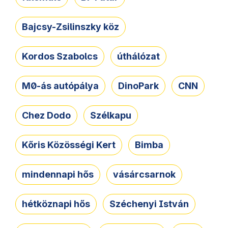
Bajcsy-Zsilinszky köz
Kordos Szabolcs
úthálózat
M0-ás autópálya
DinoPark
CNN
Chez Dodo
Szélkapu
Kőris Közösségi Kert
Bimba
mindennapi hős
vásárcsarnok
hétköznapi hős
Széchenyi István