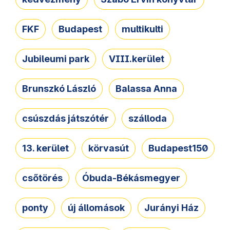
FKF
Budapest
multikulti
Jubileumi park
VIII.kerület
Brunszkó László
Balassa Anna
csúszdás játszótér
szálloda
13. kerület
körvasút
Budapest150
csőtörés
Óbuda-Békásmegyer
ponty
új állomások
Jurányi Ház