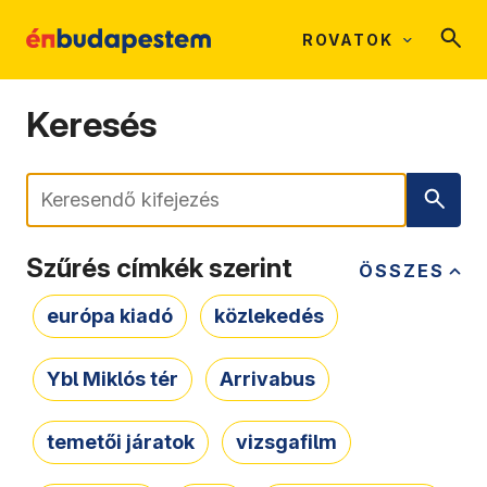
ROVATOK
Keresés
Keresés
Szűrés címkék szerint
ÖSSZES
európa kiadó
közlekedés
Ybl Miklós tér
Arrivabus
temetői járatok
vizsgafilm