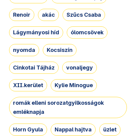
Renoir
akác
Szűcs Csaba
Lágymányosi híd
ólomcsövek
nyomda
Kocsiszín
Cinkotai Tájház
vonaljegy
XII.kerület
Kylie Minogue
romák elleni sorozatgyilkosságok
emléknapja
Horn Gyula
Nappal hajtva
üzlet