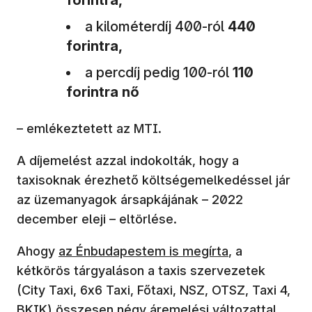
a kilométerdíj 400-ról
440
forintra,
a percdíj pedig 100-ról
110
forintra nő
– emlékeztetett az MTI.
A díjemelést azzal indokolták, hogy a
taxisoknak érezhető költségemelkedéssel jár
az üzemanyagok ársapkájának – 2022
december eleji – eltörlése.
Ahogy
az Énbudapestem is megírta
, a
kétkörös tárgyaláson a taxis szervezetek
(City Taxi, 6x6 Taxi, Főtaxi, NSZ, OTSZ, Taxi 4,
BKIK) összesen négy áremelési változattal