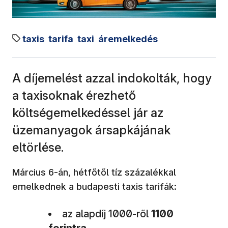
taxis
tarifa
taxi
áremelkedés
A díjemelést azzal indokolták, hogy
a taxisoknak érezhető
költségemelkedéssel jár az
üzemanyagok ársapkájának
eltörlése.
Március 6-án, hétfőtől tíz százalékkal
emelkednek a budapesti taxis tarifák:
az alapdíj 1000-ről
1100
forintra,