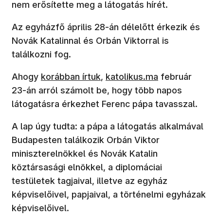
nem erősítette meg a látogatás hírét.
Az egyházfő április 28-án délelőtt érkezik és
Novák Katalinnal és Orbán Viktorral is
találkozni fog.
(új ablakban nyílik meg)
(új ablakban nyílik meg)
Ahogy
korábban írtuk
,
katolikus.ma
február
23-án arról számolt be, hogy több napos
látogatásra érkezhet Ferenc pápa tavasszal.
A lap úgy tudta: a pápa a látogatás alkalmával
Budapesten találkozik Orbán Viktor
miniszterelnökkel és Novák Katalin
köztársasági elnökkel, a diplomáciai
testületek tagjaival, illetve az egyház
képviselőivel, papjaival, a történelmi egyházak
képviselőivel.