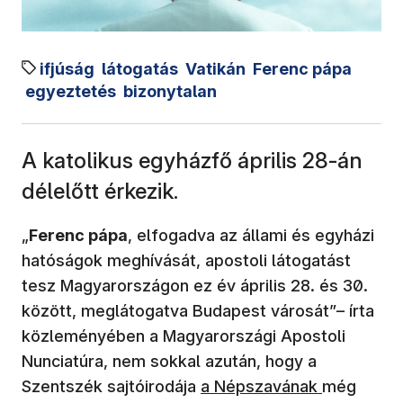
ifjúság
látogatás
Vatikán
Ferenc pápa
egyeztetés
bizonytalan
A katolikus egyházfő április 28-án
délelőtt érkezik.
„
Ferenc pápa
, elfogadva az állami és egyházi
hatóságok meghívását, apostoli látogatást
tesz Magyarországon ez év április 28. és 30.
között, meglátogatva Budapest városát”– írta
közleményében a Magyarországi Apostoli
Nunciatúra, nem sokkal azután, hogy a
(új ablakban nyílik meg)
Szentszék sajtóirodája
a Népszavának
még