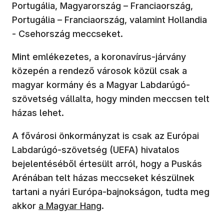
Portugália, Magyarország – Franciaország,
Portugália – Franciaország, valamint Hollandia
- Csehország meccseket.
Mint emlékezetes, a koronavírus-járvány
közepén a rendező városok közül csak a
magyar kormány és a Magyar Labdarúgó-
szövetség vállalta, hogy minden meccsen telt
házas lehet.
A fővárosi önkormányzat is csak az Európai
Labdarúgó-szövetség (UEFA) hivatalos
bejelentéséből értesült arról, hogy a Puskás
Arénában telt házas meccseket készülnek
tartani a nyári Európa-bajnokságon, tudta meg
(új ablakban nyílik meg)
akkor
a Magyar Hang
.