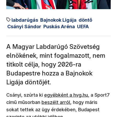
labdarúgás
Bajnokok Ligája
döntő
Csányi Sándor
Puskás Aréna
UEFA
A Magyar Labdarúgó Szövetség
elnökének, mint fogalmazott, nem
titkolt célja, hogy 2026-ra
Budapestre hozza a Bajnokok
Ligája döntőjét.
(új ablakban nyílik meg)
Csányi, szúrta ki
egyébként a hvg.hu
, a Sport7
(új ablakban nyílik meg)
című műsorban
beszélt arról
, hogy máris
sokat tettek az ügy érdekében, Budapest
szerinte az utóbbi időben