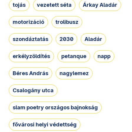
tojás
vezetett séta
Árkay Aladár
motorizáció
trolibusz
szondáztatás
2030
Aladár
erkélyzöldítés
petanque
napp
Béres András
nagylemez
Csalogány utca
slam poetry országos bajnokság
fővárosi helyi védettség