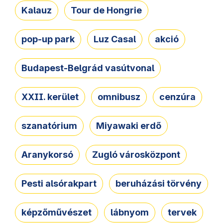
Kalauz
Tour de Hongrie
pop-up park
Luz Casal
akció
Budapest-Belgrád vasútvonal
XXII. kerület
omnibusz
cenzúra
szanatórium
Miyawaki erdő
Aranykorsó
Zugló városközpont
Pesti alsórakpart
beruházási törvény
képzőművészet
lábnyom
tervek