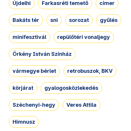
Újdelhi
Farkasréti temető
címer
Bakáts tér
sni
sorozat
gyűlés
minifesztivál
repülőtéri vonaljegy
Örkény István Színház
vármegye bérlet
retrobuszok, BKV
körjárat
gyalogosközlekedés
Széchenyi-hegy
Veres Attila
Himnusz