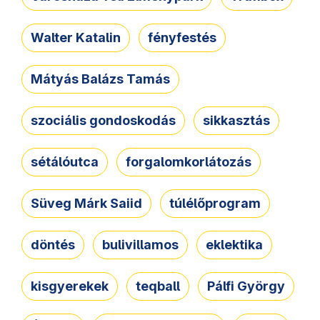
Walter Katalin
fényfestés
Mátyás Balázs Tamás
szociális gondoskodás
sikkasztás
sétálóutca
forgalomkorlátozás
Süveg Márk Saiid
túlélőprogram
döntés
bulivillamos
eklektika
kisgyerekek
teqball
Pálfi György