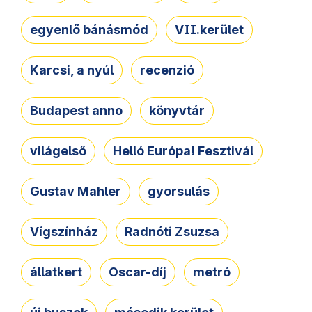
egyenlő bánásmód
VII.kerület
Karcsi, a nyúl
recenzió
Budapest anno
könyvtár
világelső
Helló Európa! Fesztivál
Gustav Mahler
gyorsulás
Vígszínház
Radnóti Zsuzsa
állatkert
Oscar-díj
metró