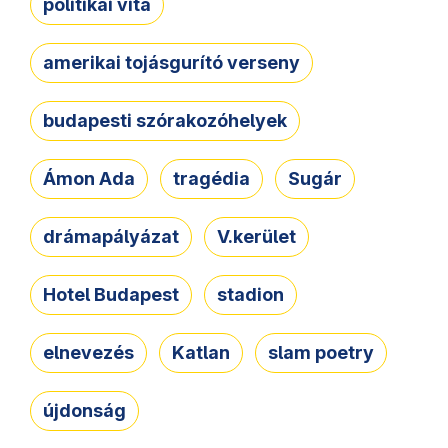
politikai vita
amerikai tojásgurító verseny
budapesti szórakozóhelyek
Ámon Ada
tragédia
Sugár
drámapályázat
V.kerület
Hotel Budapest
stadion
elnevezés
Katlan
slam poetry
újdonság