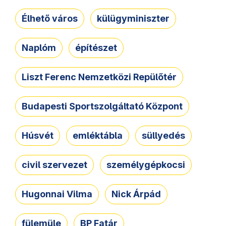
Élhető város
külügyminiszter
Naplóm
építészet
Liszt Ferenc Nemzetközi Repülőtér
Budapesti Sportszolgáltató Központ
Húsvét
emléktábla
süllyedés
civil szervezet
személygépkocsi
Hugonnai Vilma
Nick Árpád
fülemüle
BP Fatár