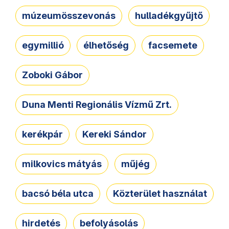
múzeumösszevonás
hulladékgyűjtő
egymillió
élhetőség
facsemete
Zoboki Gábor
Duna Menti Regionális Vízmű Zrt.
kerékpár
Kereki Sándor
milkovics mátyás
műjég
bacsó béla utca
Közterület használat
hirdetés
befolyásolás