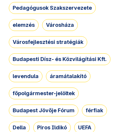
Pedagógusok Szakszervezete
elemzés
Városháza
Városfejlesztési stratégiák
Budapesti Dísz- és Közvilágítási Kft.
levendula
áramátalakító
főpolgármester-jelöltek
Budapest Jövője Fórum
férfiak
Della
Piros Ildikó
UEFA