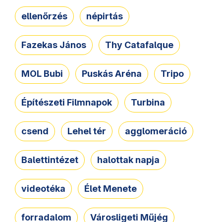
ellenőrzés
népirtás
Fazekas János
Thy Catafalque
MOL Bubi
Puskás Aréna
Tripo
Építészeti Filmnapok
Turbina
csend
Lehel tér
agglomeráció
Balettintézet
halottak napja
videotéka
Élet Menete
forradalom
Városligeti Műjég