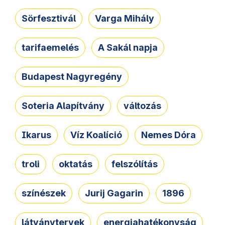
Sörfesztivál
Varga Mihály
tarifaemelés
A Sakál napja
Budapest Nagyregény
Soteria Alapítvány
változás
Ikarus
Víz Koalíció
Nemes Dóra
troli
oktatás
felszólítás
színészek
Jurij Gagarin
1896
látványtervek
energiahatékonyság