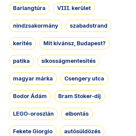
Barlangtúra
VIII. kerület
nindzsakormány
szabadstrand
kerítés
Mit kívánsz, Budapest?
patika
síkosságmentesítés
magyar márka
Csengery utca
Bodor Ádám
Bram Stoker-díj
LEGO-oroszlán
elbontás
Fekete Giorgio
autósüldözés