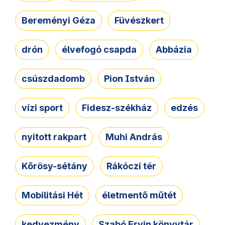
Bereményi Géza
Füvészkert
drón
élvefogó csapda
Abbázia
csúszdadomb
Pion István
vízi sport
Fidesz-székház
edzés
nyitott rakpart
Muhi András
Kőrösy-sétány
Rákóczi tér
Mobilitási Hét
életmentő műtét
kedvezmény
Szabó Ervin könyvtár