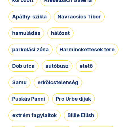
körözött
Kieselbach Galéria
Apáthy-szikla
Navracsics Tibor
hamuládás
hálózat
parkolási zóna
Harminckettesek tere
Dob utca
autóbusz
etető
Samu
erkölcstelenség
Puskás Panni
Pro Urbe díjak
extrém fagylaltok
Billie Eilish