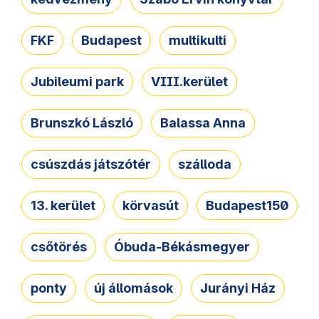
FKF
Budapest
multikulti
Jubileumi park
VIII.kerület
Brunszkó László
Balassa Anna
csúszdás játszótér
szálloda
13. kerület
körvasút
Budapest150
csőtörés
Óbuda-Békásmegyer
ponty
új állomások
Jurányi Ház