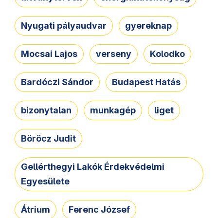
Nyugati pályaudvar
gyereknap
Mocsai Lajos
verseny
Kolodko
Bardóczi Sándor
Budapest Hatás
bizonytalan
munkagép
liget
Böröcz Judit
Gellérthegyi Lakók Érdekvédelmi
Egyesülete
Átrium
Ferenc József