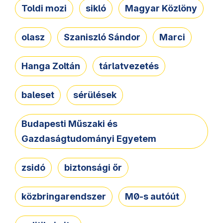
Toldi mozi
sikló
Magyar Közlöny
olasz
Szaniszló Sándor
Marci
Hanga Zoltán
tárlatvezetés
baleset
sérülések
Budapesti Műszaki és
Gazdaságtudományi Egyetem
zsidó
biztonsági őr
közbringarendszer
M0-s autóút