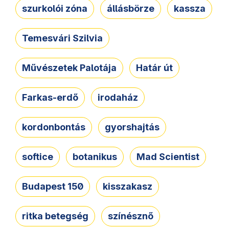
szurkolói zóna
állásbörze
kassza
Temesvári Szilvia
Művészetek Palotája
Határ út
Farkas-erdő
irodaház
kordonbontás
gyorshajtás
softice
botanikus
Mad Scientist
Budapest 150
kisszakasz
ritka betegség
színésznő