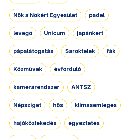
Nők a Nőkért Egyesület
padel
levegő
Unicum
japánkert
pápalátogatás
Saroktelek
fák
Közművek
évforduló
kamerarendszer
ANTSZ
Népsziget
hős
klímasemleges
hajóközlekedés
egyeztetés