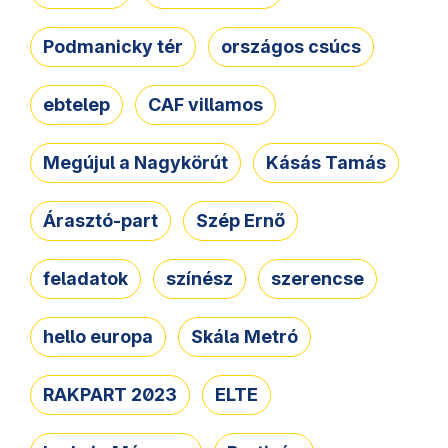
Podmanicky tér
országos csúcs
ebtelep
CAF villamos
Megújul a Nagykörút
Kásás Tamás
Árasztó-part
Szép Ernő
feladatok
színész
szerencse
hello europa
Skála Metró
RAKPART 2023
ELTE