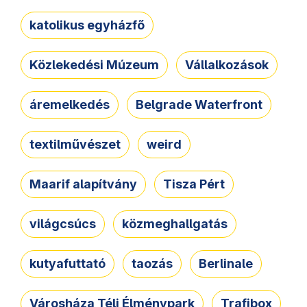
katolikus egyházfő
Közlekedési Múzeum
Vállalkozások
áremelkedés
Belgrade Waterfront
textilművészet
weird
Maarif alapítvány
Tisza Pért
világcsúcs
közmeghallgatás
kutyafuttató
taozás
Berlinale
Városháza Téli Élménypark
Trafibox