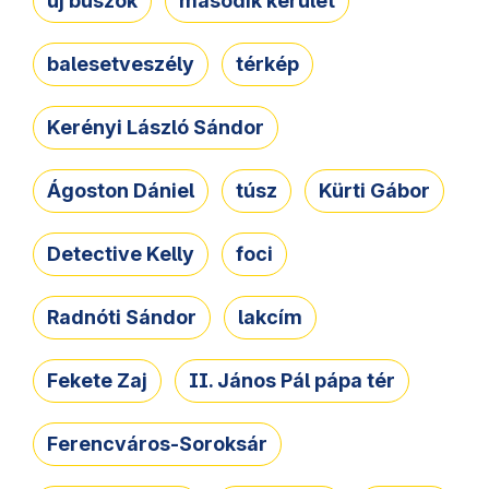
új buszok
második kerület
balesetveszély
térkép
Kerényi László Sándor
Ágoston Dániel
túsz
Kürti Gábor
Detective Kelly
foci
Radnóti Sándor
lakcím
Fekete Zaj
II. János Pál pápa tér
Ferencváros-Soroksár