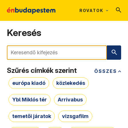
ROVATOK
Keresés
Keresés
Szűrés címkék szerint
ÖSSZES
európa kiadó
közlekedés
Ybl Miklós tér
Arrivabus
temetői járatok
vizsgafilm