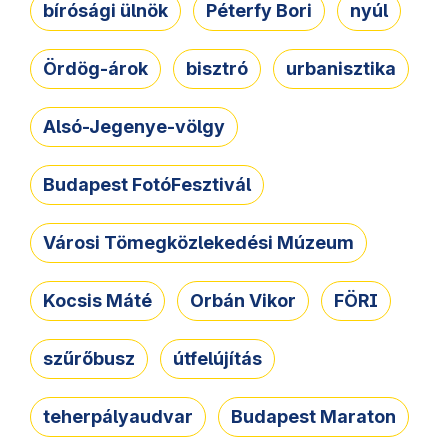
bírósági ülnök
Péterfy Bori
nyúl
Ördög-árok
bisztró
urbanisztika
Alsó-Jegenye-völgy
Budapest FotóFesztivál
Városi Tömegközlekedési Múzeum
Kocsis Máté
Orbán Vikor
FÖRI
szűrőbusz
útfelújítás
teherpályaudvar
Budapest Maraton