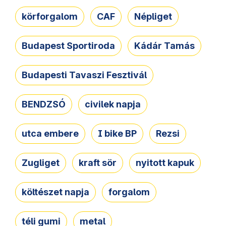
körforgalom
CAF
Népliget
Budapest Sportiroda
Kádár Tamás
Budapesti Tavaszi Fesztivál
BENDZSÓ
civilek napja
utca embere
I bike BP
Rezsi
Zugliget
kraft sör
nyitott kapuk
költészet napja
forgalom
téli gumi
metal