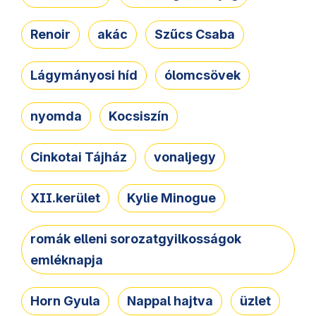
Renoir
akác
Szűcs Csaba
Lágymányosi híd
ólomcsövek
nyomda
Kocsiszín
Cinkotai Tájház
vonaljegy
XII.kerület
Kylie Minogue
romák elleni sorozatgyilkosságok
emléknapja
Horn Gyula
Nappal hajtva
üzlet