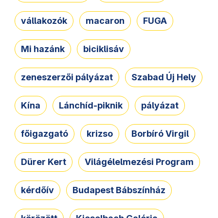
vállakozók
macaron
FUGA
Mi hazánk
biciklisáv
zeneszerzői pályázat
Szabad Új Hely
Kína
Lánchíd-piknik
pályázat
főigazgató
krizso
Borbíró Virgil
Dürer Kert
Világélelmezési Program
kérdőív
Budapest Bábszínház