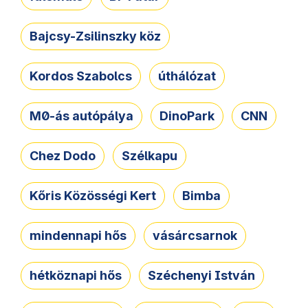
Bajcsy-Zsilinszky köz
Kordos Szabolcs
úthálózat
M0-ás autópálya
DinoPark
CNN
Chez Dodo
Szélkapu
Kőris Közösségi Kert
Bimba
mindennapi hős
vásárcsarnok
hétköznapi hős
Széchenyi István