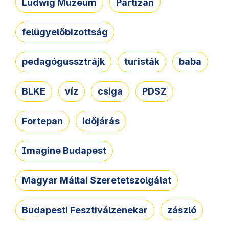
Ludwig Múzeum
Partizán
felügyelőbizottság
pedagógussztrájk
turisták
baba
BLKE
víz
csiga
PDSZ
Fortepan
időjárás
Imagine Budapest
Magyar Máltai Szeretetszolgálat
Budapesti Fesztiválzenekar
zászló