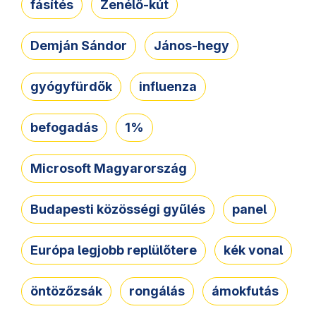
fásítés
Zenélő-kút
Demján Sándor
János-hegy
gyógyfürdők
influenza
befogadás
1%
Microsoft Magyarország
Budapesti közösségi gyűlés
panel
Európa legjobb replülőtere
kék vonal
öntözőzsák
rongálás
ámokfutás