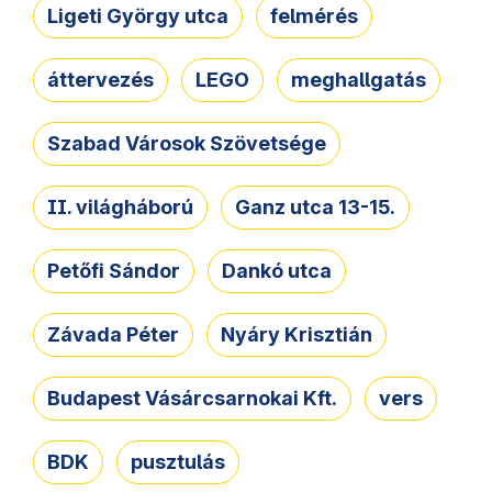
Ligeti György utca
felmérés
áttervezés
LEGO
meghallgatás
Szabad Városok Szövetsége
II. világháború
Ganz utca 13-15.
Petőfi Sándor
Dankó utca
Závada Péter
Nyáry Krisztián
Budapest Vásárcsarnokai Kft.
vers
BDK
pusztulás