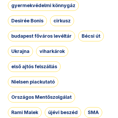
gyermekvédelmi könnygáz
Desirée Bonis
cirkusz
budapest főváros levéltár
Bécsi út
Ukrajna
viharkárok
első ajtós felszállás
Nielsen piackutató
Országos Mentőszolgálat
Rami Malek
újévi beszéd
SMA