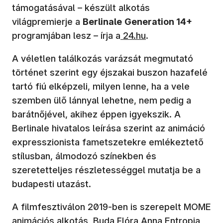
támogatásával – készült alkotás
világpremierje a
Berlinale
Generation 14+
programjában lesz – írja a
24.hu
.
A véletlen találkozás varázsát megmutató
történet szerint egy éjszakai buszon hazafelé
tartó fiú elképzeli, milyen lenne, ha a vele
szemben ülő lánnyal lehetne, nem pedig a
barátnőjével, akihez éppen igyekszik. A
Berlinale hivatalos leírása szerint az animáció
expresszionista fametszetekre emlékeztető
stílusban, álmodozó színekben és
szeretetteljes részletességgel mutatja be a
budapesti utazást.
A filmfesztiválon 2019-ben is szerepelt MOME
animációs alkotás, Buda Flóra Anna Entropia