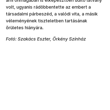
ami önmagában is elképesztően üdítő látvány
volt, ugyanis rádöbbentette az embert a
társadalmi párbeszéd, a valódi vita, a másik
véleményének tiszteletben tartásának
őrületes hiányára.
Fotó: Szakács Eszter, Örkény Színház