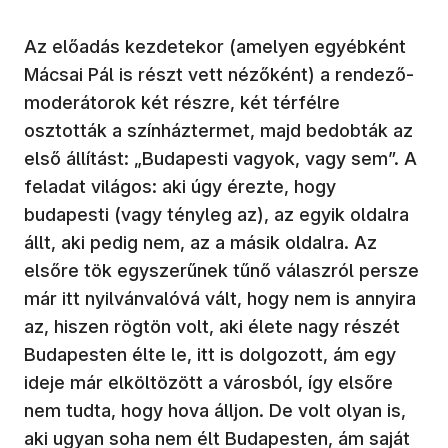
Az előadás kezdetekor (amelyen egyébként
Mácsai Pál is részt vett nézőként) a rendező-
moderátorok két részre, két térfélre
osztották a színháztermet, majd bedobták az
első állítást: „Budapesti vagyok, vagy sem”. A
feladat világos: aki úgy érezte, hogy
budapesti (vagy tényleg az), az egyik oldalra
állt, aki pedig nem, az a másik oldalra. Az
elsőre tök egyszerűnek tűnő válaszról persze
már itt nyilvánvalóvá vált, hogy nem is annyira
az, hiszen rögtön volt, aki élete nagy részét
Budapesten élte le, itt is dolgozott, ám egy
ideje már elköltözött a városból, így elsőre
nem tudta, hogy hova álljon. De volt olyan is,
aki ugyan soha nem élt Budapesten, ám saját