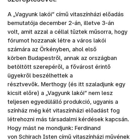
A „Vagyunk lakói” című vitaszínházi előadás
bemutatója december 2-án, illetve 3-án
volt, amit azzal a céllal tűztek műsorra, hogy
fórumot hozzanak létre a város lakói
számára az Örkényben, ahol első
körben Budapestről, annak az országban
betöltött szerepéről, a fővárost érintő
ügyekről beszélhettek a
résztvevők. Merthogy (és itt szaladjunk egy
kicsit előre) a „Vagyunk lakói” nem lesz
teljesen egyedülálló produkció, ugyanis a
színház még két vitaszínházi előadást fog
létrehozni más társadalmi kérdések kapcsán.
Hogy mást ne mondjunk: Ferdinand
von Schirach Isten című vitaszínházi művének