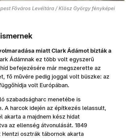
st Főváros Levéltára / Klösz György fényképei
 ismernek
ávolmaradása miatt Clark Ádámot bízták a
ark Ádámnak ez több volt egyszerű
 híd befejezésére már megszerette az
, fő művére pedig joggal volt büszke: az
üggőhídja volt Európában.
jló szabadságharc menetébe is
A harcok idején az építkezés lelassult,
fél akarta a majdnem kész hidat
ítva az ellenség átvonulását. 1849
t Hentzi osztrák tábornok akarta