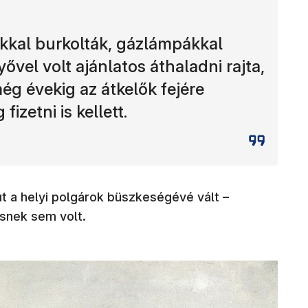
ákkal burkolták, gázlámpákkal
yővel volt ajánlatos áthaladni rajta,
ég évekig az átkelők fejére
fizetni is kellett.
 a helyi polgárok büszkeségévé vált –
snek sem volt.