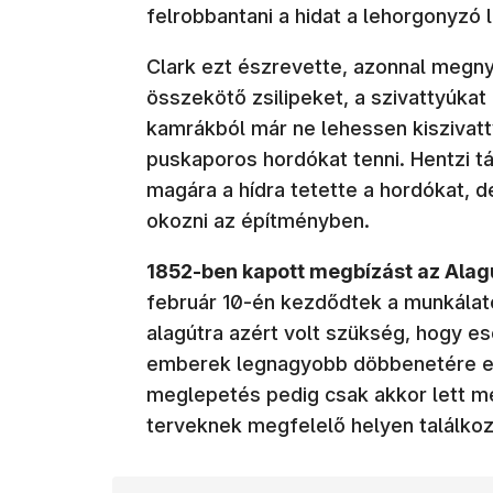
felrobbantani a hidat a lehorgonyzó 
Clark ezt észrevette, azonnal megnyi
összekötő zsilipeket, a szivattyúkat
kamrákból már ne lehessen kiszivatt
puskaporos hordókat tenni. Hentzi 
magára a hídra tetette a hordókat, d
okozni az építményben.
1852-ben kapott megbízást az Alag
február 10-én kezdődtek a munkálato
alagútra azért volt szükség, hogy es
emberek legnagyobb döbbenetére egy
meglepetés pedig csak akkor lett mé
terveknek megfelelő helyen találkoz