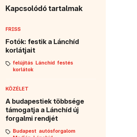
Kapcsolódó tartalmak
FRISS
Fotók: festik a Lánchíd
korlátjait
felújítás
Lánchíd
festés
korlátok
KÖZÉLET
A budapestiek többsége
támogatja a Lánchíd új
forgalmi rendjét
Budapest
autósforgalom