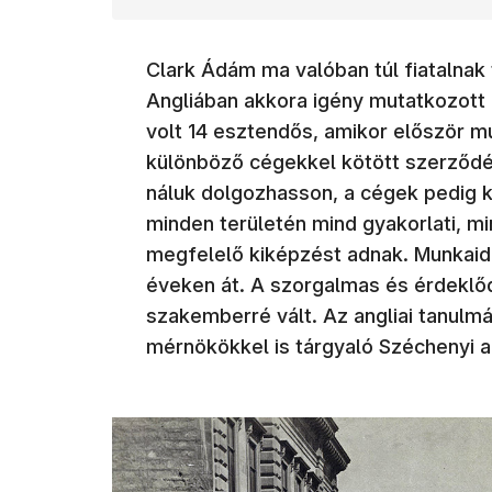
Clark Ádám ma valóban túl fiatalnak
Angliában akkora igény mutatkozott
volt 14 esztendős, amikor először mu
különböző cégekkel kötött szerződé
náluk dolgozhasson, a cégek pedig k
minden területén mind gyakorlati, 
megfelelő kiképzést adnak. Munkaidej
éveken át. A szorgalmas és érdeklő
szakemberré vált. Az angliai tanulmá
mérnökökkel is tárgyaló Széchenyi a