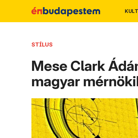
KUL
STÍLUS
Mese Clark Ádám
magyar mérnöki