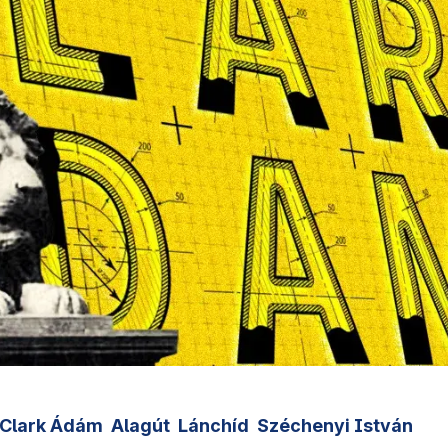
Clark Ádám
Alagút
Lánchíd
Széchenyi István