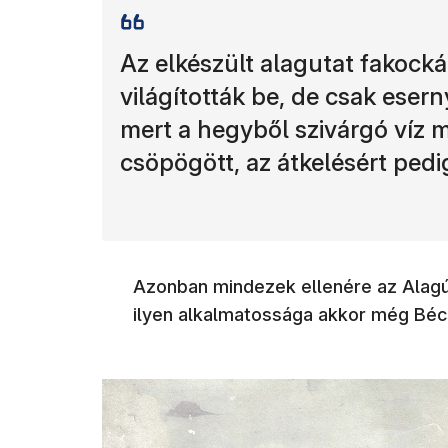
Az elkészült alagutat fakock
világították be, de csak esern
mert a hegyből szivárgó víz m
csöpögött, az átkelésért pedig 
Azonban mindezek ellenére az Alagút
ilyen alkalmatossága akkor még Béc