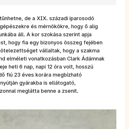
 tűnhetne, de a XIX. századi iparosodó
 gépészekre és mérnökökre, hogy ő alig
nkába áll. A kor szokása szerint apja
st, hogy fia egy bizonyos összeg fejében
ötelezettséget vállaltak, hogy a szakma
mind elméleti vonatkozásban Clark Ádámnak
e heti 6 nap, napi 12 óra volt, hosszú
dő fiú 23 éves korára megbízható
nyútján gyárakba is ellátogató,
zonnal meglátta benne a zsenit.