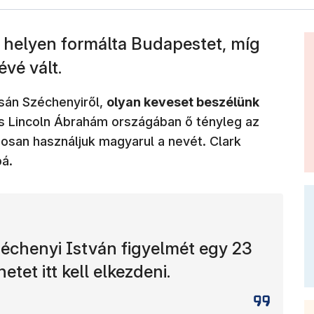
i helyen formálta Budapestet, míg
évé vált.
sán Széchenyiről,
olyan keveset beszélünk
s Lincoln Ábrahám országában ő tényleg az
gosan használjuk magyarul a nevét. Clark
á.
zéchenyi István figyelmét egy 23
etet itt kell elkezdeni.