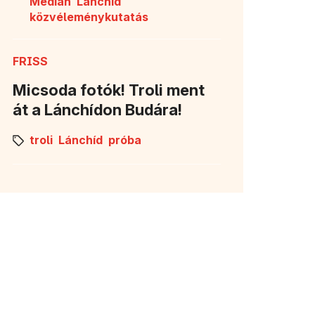
Medián
Lánchíd
közvéleménykutatás
FRISS
Micsoda fotók! Troli ment
át a Lánchídon Budára!
troli
Lánchíd
próba