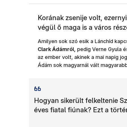
Korának zsenije volt, ezerny
végül ő maga is a város rész
Amilyen sok szó esik a Lánchíd kapc
Clark Ádámról,
pedig Verne Gyula é
az ember volt, akinek a mai napig jo
Ádám sok magyarnál vált magyarabb
Hogyan sikerült felkeltenie S
éves fiatal fiúnak? Ezt a történ