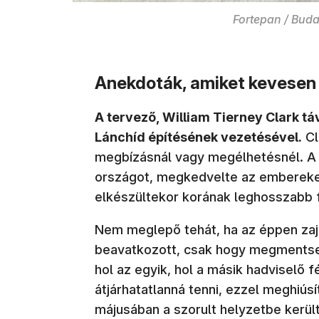
Fortepan / Budape
Anekdoták, amiket kevesen
A tervező, William Tierney Clark t
Lánchíd építésének vezetésével.
Cl
megbízásnál vagy megélhetésnél. A
országot, megkedvelte az embereket
elkészültekor korának leghosszabb f
Nem meglepő tehát, ha az éppen za
beavatkozott, csak hogy megmentse. 
hol az egyik, hol a másik hadviselő 
átjárhatatlanná tenni, ezzel meghiús
májusában a szorult helyzetbe kerül