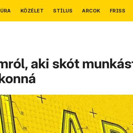
TÚRA
KÖZÉLET
STÍLUS
ARCOK
FRISS
ról, aki skót munkásf
konná