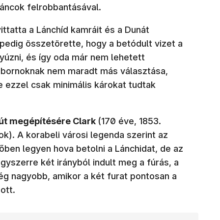
láncok felrobbantásával.
ttatta a Lánchíd kamráit és a Dunát
 pedig összetörette, hogy a betódult vizet a
yúzni, és így oda már nem lehetett
tábornoknak nem maradt más választása,
e ezzel csak minimális károkat tudtak
út megépítésére Clark
(170 éve, 1853.
k). A korabeli városi legenda szerint az
őben legyen hova betolni a Lánchidat, de az
szerre két irányból indult meg a fúrás, a
g nagyobb, amikor a két furat pontosan a
ott.