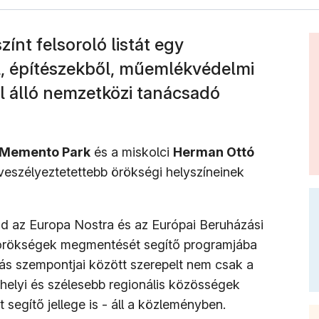
ínt felsoroló listát egy
l, építészekből, műemlékvédelmi
 álló nemzetközi tanácsadó
Memento Park
és a miskolci
Herman Ottó
gveszélyeztetettebb örökségi helyszíneinek
jd az Europa Nostra és az Európai Beruházási
i örökségek megmentését segítő programjába
tás szempontjai között szerepelt nem csak a
a helyi és szélesebb regionális közösségek
 segítő jellege is - áll a közleményben.