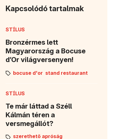
Kapcsolódó tartalmak
STÍLUS
Bronzérmes lett
Magyarország a Bocuse
d’Or világversenyen!
bocuse d'or
stand restaurant
STÍLUS
Te már láttad a Széll
Kálmán téren a
versmegállót?
szerethető apróság