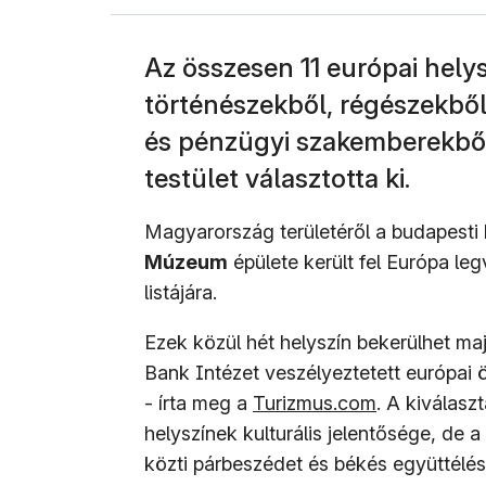
Az összesen 11 európai helysz
történészekből, régészekbő
és pénzügyi szakemberekből
testület választotta ki.
Magyarország területéről a budapesti
Múzeum
épülete került fel Európa le
listájára.
Ezek közül hét helyszín bekerülhet ma
Bank Intézet veszélyeztetett európa
- írta meg a
Turizmus.com
.
A kiválasz
helyszínek kulturális jelentősége, de 
közti párbeszédet és békés együttélést