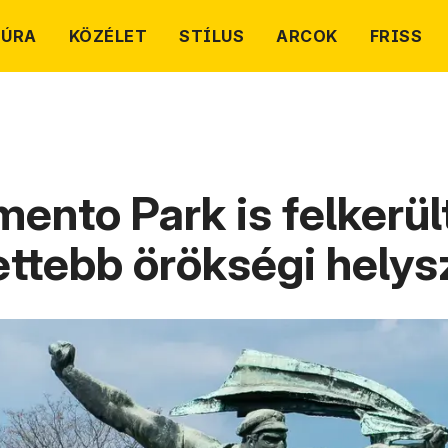
TÚRA
KÖZÉLET
STÍLUS
ARCOK
FRISS
ento Park is felkerül
ttebb örökségi helysz