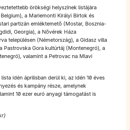
yeztetettebb örökségi helyszínek listájára
, Belgium), a Mariemonti Királyi Birtok és
ari partizán emléktemető (Mostar, Bosznia-
gdidi, Georgia), a Nővérek Háza
va településen (Németország), a Gidasz villa
a Pastrovska Gora kultúrtáj (Montenegró), a
ntenegró), valamint a Petrovac na Mlavi
lista idén áprilisban derül ki, az idén 10 éves
ényezés és kampány része, amelynek
alamint 10 ezer euró anyagi támogatást is
kr)