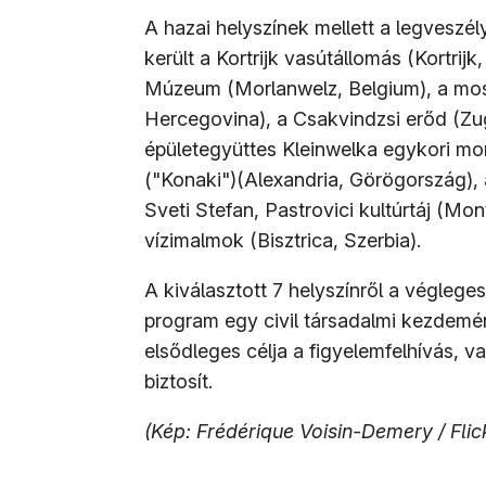
A hazai helyszínek mellett a legveszél
került a Kortrijk vasútállomás (Kortrijk
Múzeum (Morlanwelz, Belgium), a most
Hercegovina), a Csakvindzsi erőd (Zu
épületegyüttes Kleinwelka egykori mor
("Konaki")(Alexandria, Görögország), 
Sveti Stefan, Pastrovici kultúrtáj (Mo
vízimalmok (Bisztrica, Szerbia).
A kiválasztott 7 helyszínről a végleges 
program egy civil társadalmi kezdem
elsődleges célja a figyelemfelhívás, v
biztosít.
(Kép: Frédérique Voisin-Demery / Flic