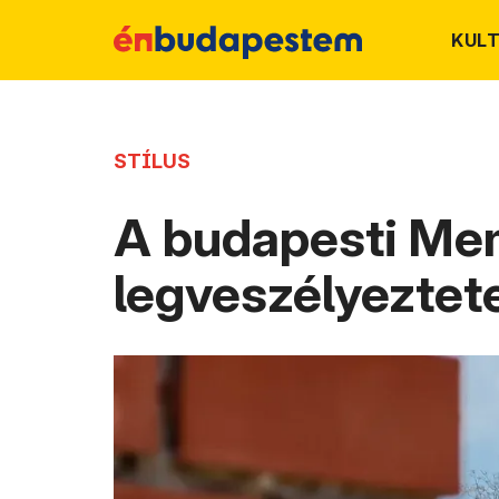
KUL
STÍLUS
A budapesti Mem
legveszélyeztete