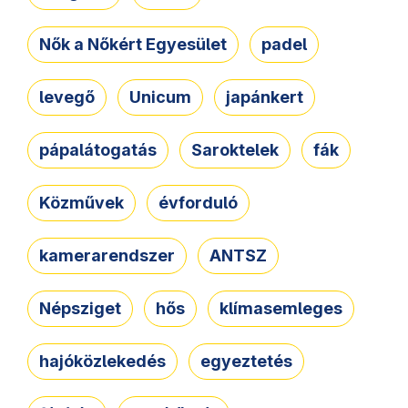
Nők a Nőkért Egyesület
padel
levegő
Unicum
japánkert
pápalátogatás
Saroktelek
fák
Közművek
évforduló
kamerarendszer
ANTSZ
Népsziget
hős
klímasemleges
hajóközlekedés
egyeztetés