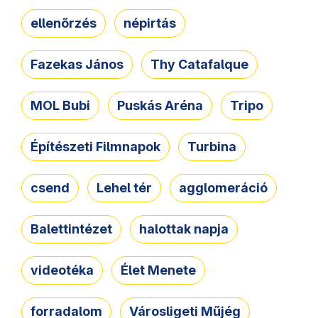
ellenőrzés
népirtás
Fazekas János
Thy Catafalque
MOL Bubi
Puskás Aréna
Tripo
Építészeti Filmnapok
Turbina
csend
Lehel tér
agglomeráció
Balettintézet
halottak napja
videotéka
Élet Menete
forradalom
Városligeti Műjég