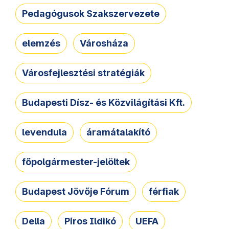
Pedagógusok Szakszervezete
elemzés
Városháza
Városfejlesztési stratégiák
Budapesti Dísz- és Közvilágítási Kft.
levendula
áramátalakító
főpolgármester-jelöltek
Budapest Jövője Fórum
férfiak
Della
Piros Ildikó
UEFA