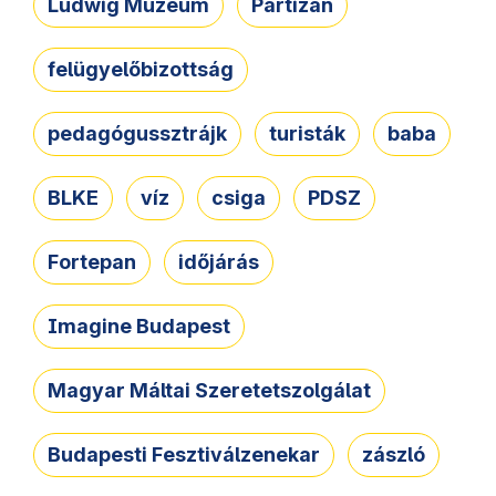
Ludwig Múzeum
Partizán
felügyelőbizottság
pedagógussztrájk
turisták
baba
BLKE
víz
csiga
PDSZ
Fortepan
időjárás
Imagine Budapest
Magyar Máltai Szeretetszolgálat
Budapesti Fesztiválzenekar
zászló