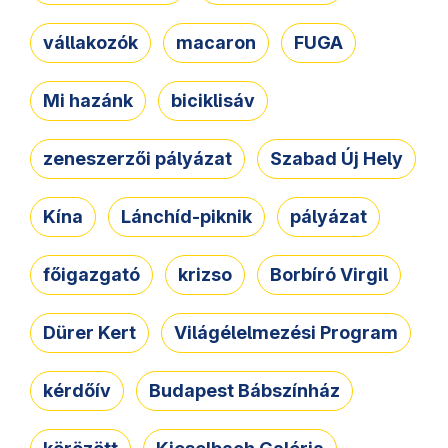
vállakozók
macaron
FUGA
Mi hazánk
biciklisáv
zeneszerzői pályázat
Szabad Új Hely
Kína
Lánchíd-piknik
pályázat
főigazgató
krizso
Borbíró Virgil
Dürer Kert
Világélelmezési Program
kérdőív
Budapest Bábszínház