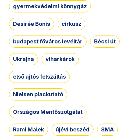
gyermekvédelmi könnygáz
Desirée Bonis
cirkusz
budapest főváros levéltár
Bécsi út
Ukrajna
viharkárok
első ajtós felszállás
Nielsen piackutató
Országos Mentőszolgálat
Rami Malek
újévi beszéd
SMA