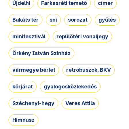
Újdelhi
Farkasréti temető
címer
Bakáts tér
sni
sorozat
gyűlés
minifesztivál
repülőtéri vonaljegy
Örkény István Színház
vármegye bérlet
retrobuszok, BKV
körjárat
gyalogosközlekedés
Széchenyi-hegy
Veres Attila
Himnusz