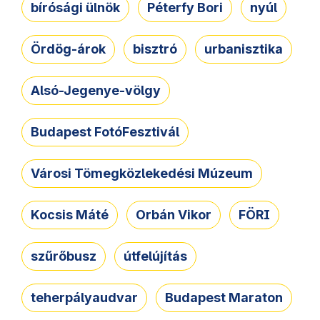
bírósági ülnök
Péterfy Bori
nyúl
Ördög-árok
bisztró
urbanisztika
Alsó-Jegenye-völgy
Budapest FotóFesztivál
Városi Tömegközlekedési Múzeum
Kocsis Máté
Orbán Vikor
FÖRI
szűrőbusz
útfelújítás
teherpályaudvar
Budapest Maraton