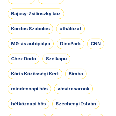
Bajcsy-Zsilinszky köz
Kordos Szabolcs
úthálózat
M0-ás autópálya
DinoPark
CNN
Chez Dodo
Szélkapu
Kőris Közösségi Kert
Bimba
mindennapi hős
vásárcsarnok
hétköznapi hős
Széchenyi István