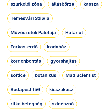
szurkolói zóna
állásbörze
kassza
Temesvári Szilvia
Művészetek Palotája
Határ út
Farkas-erdő
irodaház
kordonbontás
gyorshajtás
softice
botanikus
Mad Scientist
Budapest 150
kisszakasz
ritka betegség
színésznő