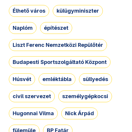
Élhető város
külügyminiszter
Naplóm
építészet
Liszt Ferenc Nemzetközi Repülőtér
Budapesti Sportszolgáltató Központ
Húsvét
emléktábla
süllyedés
civil szervezet
személygépkocsi
Hugonnai Vilma
Nick Árpád
fülemüle
BP Fatár