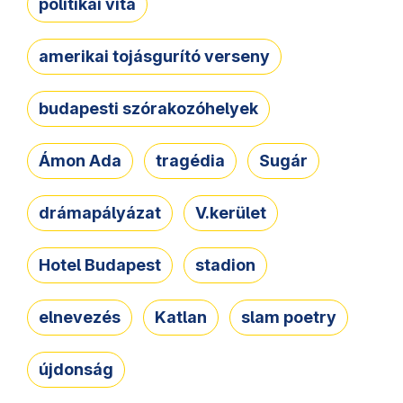
politikai vita
amerikai tojásgurító verseny
budapesti szórakozóhelyek
Ámon Ada
tragédia
Sugár
drámapályázat
V.kerület
Hotel Budapest
stadion
elnevezés
Katlan
slam poetry
újdonság