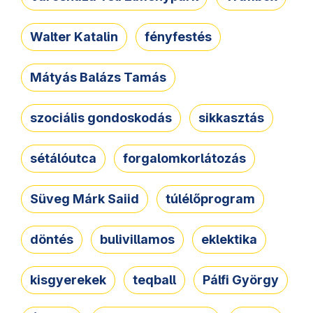
Walter Katalin
fényfestés
Mátyás Balázs Tamás
szociális gondoskodás
sikkasztás
sétálóutca
forgalomkorlátozás
Süveg Márk Saiid
túlélőprogram
döntés
bulivillamos
eklektika
kisgyerekek
teqball
Pálfi György