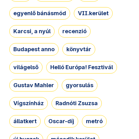
egyenlő bánásmód
VII.kerület
Karcsi, a nyúl
recenzió
Budapest anno
könyvtár
világelső
Helló Európa! Fesztivál
Gustav Mahler
gyorsulás
Vígszínház
Radnóti Zsuzsa
állatkert
Oscar-díj
metró