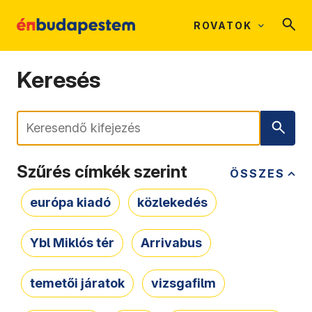
ROVATOK
Keresés
Keresés
Szűrés címkék szerint
ÖSSZES
európa kiadó
közlekedés
Ybl Miklós tér
Arrivabus
temetői járatok
vizsgafilm