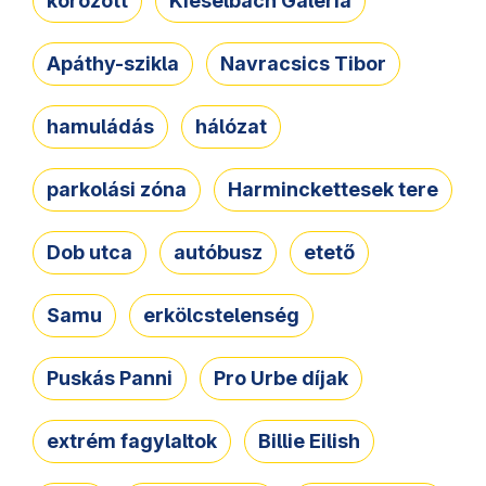
körözött
Kieselbach Galéria
Apáthy-szikla
Navracsics Tibor
hamuládás
hálózat
parkolási zóna
Harminckettesek tere
Dob utca
autóbusz
etető
Samu
erkölcstelenség
Puskás Panni
Pro Urbe díjak
extrém fagylaltok
Billie Eilish