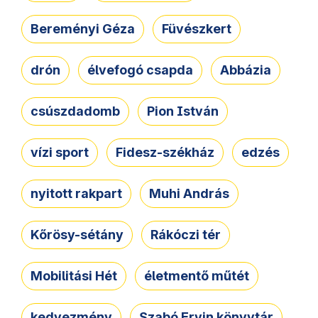
Bereményi Géza
Füvészkert
drón
élvefogó csapda
Abbázia
csúszdadomb
Pion István
vízi sport
Fidesz-székház
edzés
nyitott rakpart
Muhi András
Kőrösy-sétány
Rákóczi tér
Mobilitási Hét
életmentő műtét
kedvezmény
Szabó Ervin könyvtár