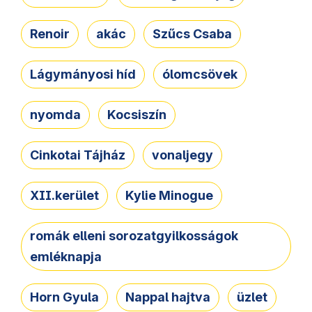
Renoir
akác
Szűcs Csaba
Lágymányosi híd
ólomcsövek
nyomda
Kocsiszín
Cinkotai Tájház
vonaljegy
XII.kerület
Kylie Minogue
romák elleni sorozatgyilkosságok
emléknapja
Horn Gyula
Nappal hajtva
üzlet