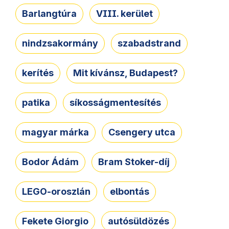
Barlangtúra
VIII. kerület
nindzsakormány
szabadstrand
kerítés
Mit kívánsz, Budapest?
patika
síkosságmentesítés
magyar márka
Csengery utca
Bodor Ádám
Bram Stoker-díj
LEGO-oroszlán
elbontás
Fekete Giorgio
autósüldözés