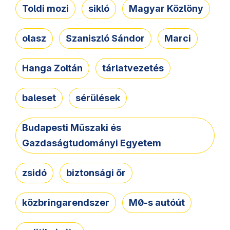
Toldi mozi
sikló
Magyar Közlöny
olasz
Szaniszló Sándor
Marci
Hanga Zoltán
tárlatvezetés
baleset
sérülések
Budapesti Műszaki és
Gazdaságtudományi Egyetem
zsidó
biztonsági őr
közbringarendszer
M0-s autóút