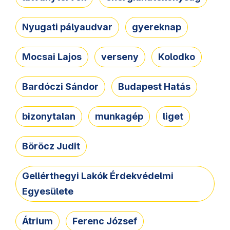
Nyugati pályaudvar
gyereknap
Mocsai Lajos
verseny
Kolodko
Bardóczi Sándor
Budapest Hatás
bizonytalan
munkagép
liget
Böröcz Judit
Gellérthegyi Lakók Érdekvédelmi
Egyesülete
Átrium
Ferenc József