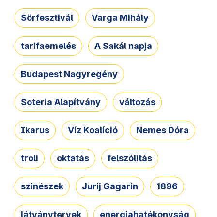
Sörfesztivál
Varga Mihály
tarifaemelés
A Sakál napja
Budapest Nagyregény
Soteria Alapítvány
változás
Ikarus
Víz Koalíció
Nemes Dóra
troli
oktatás
felszólítás
színészek
Jurij Gagarin
1896
látványtervek
energiahatékonyság