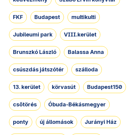
FKF
Budapest
multikulti
Jubileumi park
VIII.kerület
Brunszkó László
Balassa Anna
csúszdás játszótér
szálloda
13. kerület
körvasút
Budapest150
csőtörés
Óbuda-Békásmegyer
ponty
új állomások
Jurányi Ház