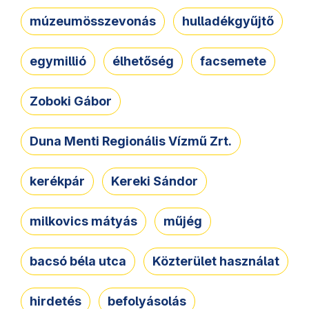
múzeumösszevonás
hulladékgyűjtő
egymillió
élhetőség
facsemete
Zoboki Gábor
Duna Menti Regionális Vízmű Zrt.
kerékpár
Kereki Sándor
milkovics mátyás
műjég
bacsó béla utca
Közterület használat
hirdetés
befolyásolás