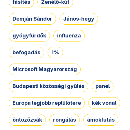
fásítés
Zenélő-kút
Demján Sándor
János-hegy
gyógyfürdők
influenza
befogadás
1%
Microsoft Magyarország
Budapesti közösségi gyűlés
panel
Európa legjobb replülőtere
kék vonal
öntözőzsák
rongálás
ámokfutás