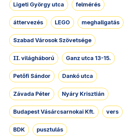
Ligeti György utca
felmérés
áttervezés
LEGO
meghallgatás
Szabad Városok Szövetsége
II. világháború
Ganz utca 13-15.
Petőfi Sándor
Dankó utca
Závada Péter
Nyáry Krisztián
Budapest Vásárcsarnokai Kft.
vers
BDK
pusztulás