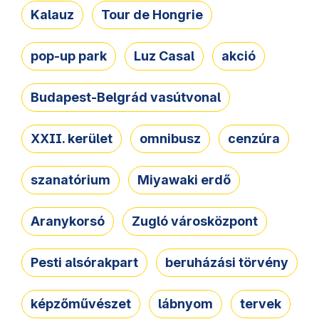
Kalauz
Tour de Hongrie
pop-up park
Luz Casal
akció
Budapest-Belgrád vasútvonal
XXII. kerület
omnibusz
cenzúra
szanatórium
Miyawaki erdő
Aranykorsó
Zugló városközpont
Pesti alsórakpart
beruházási törvény
képzőművészet
lábnyom
tervek