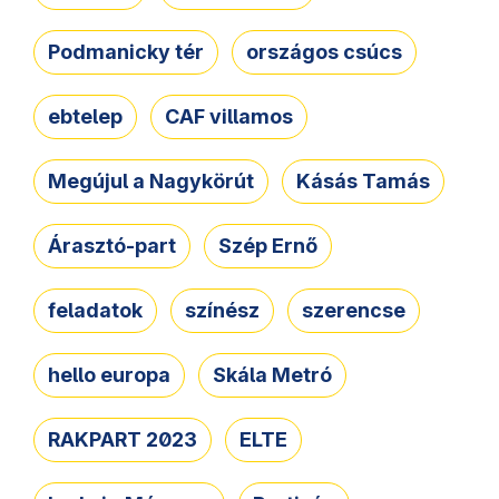
Podmanicky tér
országos csúcs
ebtelep
CAF villamos
Megújul a Nagykörút
Kásás Tamás
Árasztó-part
Szép Ernő
feladatok
színész
szerencse
hello europa
Skála Metró
RAKPART 2023
ELTE