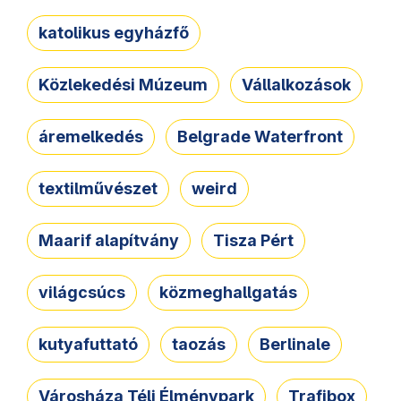
katolikus egyházfő
Közlekedési Múzeum
Vállalkozások
áremelkedés
Belgrade Waterfront
textilművészet
weird
Maarif alapítvány
Tisza Pért
világcsúcs
közmeghallgatás
kutyafuttató
taozás
Berlinale
Városháza Téli Élménypark
Trafibox