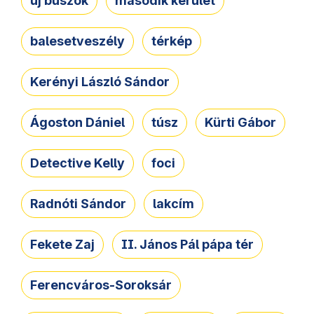
új buszok
második kerület
balesetveszély
térkép
Kerényi László Sándor
Ágoston Dániel
túsz
Kürti Gábor
Detective Kelly
foci
Radnóti Sándor
lakcím
Fekete Zaj
II. János Pál pápa tér
Ferencváros-Soroksár