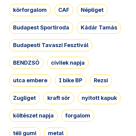
körforgalom
CAF
Népliget
Budapest Sportiroda
Kádár Tamás
Budapesti Tavaszi Fesztivál
BENDZSÓ
civilek napja
utca embere
I bike BP
Rezsi
Zugliget
kraft sör
nyitott kapuk
költészet napja
forgalom
téli gumi
metal