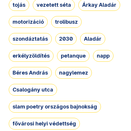
tojás
vezetett séta
Árkay Aladár
motorizáció
trolibusz
szondáztatás
2030
Aladár
erkélyzöldítés
petanque
napp
Béres András
nagylemez
Csalogány utca
slam poetry országos bajnokság
fővárosi helyi védettség