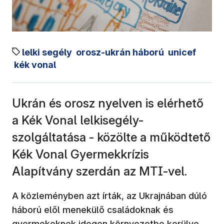
lelki segély
orosz-ukrán háború
unicef
kék vonal
Ukrán és orosz nyelven is elérhető
a Kék Vonal lelkisegély-
szolgáltatása - közölte a működtető
Kék Vonal Gyermekkrízis
Alapítvány szerdán az MTI-vel.
A közleményben azt írták, az Ukrajnában dúló
háború elől menekülő családoknak és
gyermekeknek idegen környezetbe kerülve