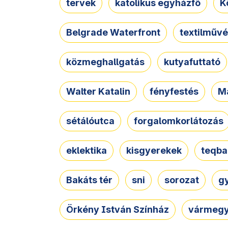
tervek
katolikus egyházfő
K
Belgrade Waterfront
textilművé
közmeghallgatás
kutyafuttató
Walter Katalin
fényfestés
M
sétálóutca
forgalomkorlátozás
eklektika
kisgyerekek
teqba
Bakáts tér
sni
sorozat
g
Örkény István Színház
vármegy