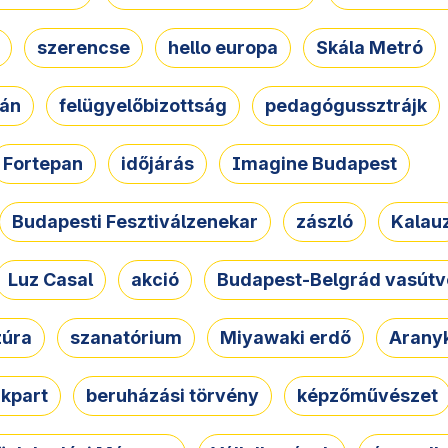
szerencse
hello europa
Skála Metró
zán
felügyelőbizottság
pedagógussztrájk
Fortepan
időjárás
Imagine Budapest
Budapesti Fesztiválzenekar
zászló
Kalau
Luz Casal
akció
Budapest-Belgrád vasútv
zúra
szanatórium
Miyawaki erdő
Arany
akpart
beruházási törvény
képzőművészet