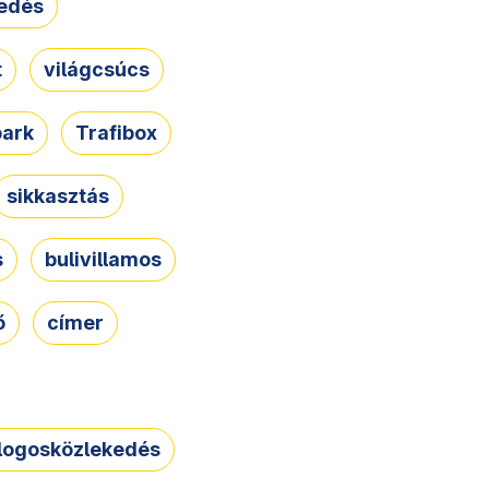
edés
t
világcsúcs
park
Trafibox
sikkasztás
s
bulivillamos
ő
címer
logosközlekedés