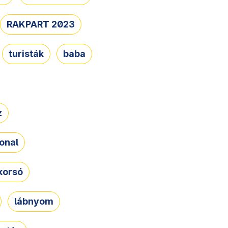
RAKPART 2023
turisták
baba
z
onal
korsó
lábnyom