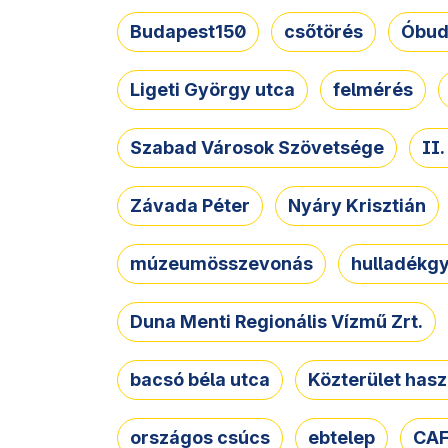
Budapest150
csőtörés
Óbud
Ligeti György utca
felmérés
Szabad Városok Szövetsége
II
Závada Péter
Nyáry Krisztián
múzeumösszevonás
hulladékgy
Duna Menti Regionális Vízmű Zrt.
bacsó béla utca
Közterület hasz
országos csúcs
ebtelep
CAF