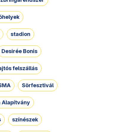
óhelyek
stadion
Desirée Bonis
ajtós felszállás
SMA
Sörfesztivál
a Alapítvány
s
színészek