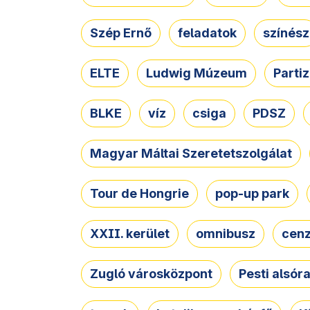
Szép Ernő
feladatok
színész
ELTE
Ludwig Múzeum
Parti
BLKE
víz
csiga
PDSZ
Magyar Máltai Szeretetszolgálat
Tour de Hongrie
pop-up park
XXII. kerület
omnibusz
cen
Zugló városközpont
Pesti alsór