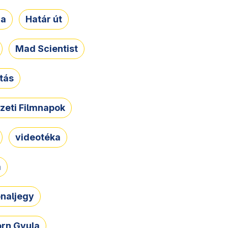
ja
Határ út
Mad Scientist
tás
zeti Filmnapok
videotéka
a
naljegy
rn Gyula