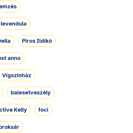
lemzés
levendula
ella
Piros Ildikó
st anno
Vígszínház
balesetveszély
ctive Kelly
foci
oroksár