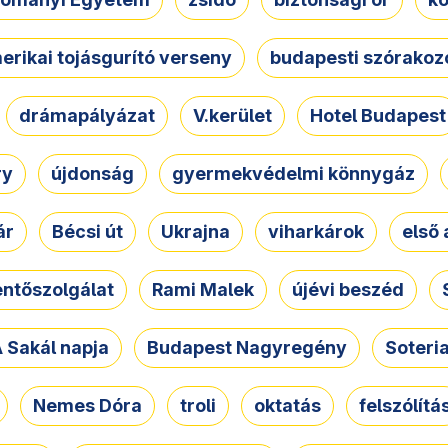
erikai tojásgurító verseny
budapesti szórakoz
drámapályázat
V.kerület
Hotel Budapest
ry
újdonság
gyermekvédelmi könnygáz
ár
Bécsi út
Ukrajna
viharkárok
első 
ntőszolgálat
Rami Malek
újévi beszéd
 Sakál napja
Budapest Nagyregény
Soteri
Nemes Dóra
troli
oktatás
felszólítá