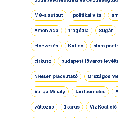
M0-s autóút
politikai vita
am
Ámon Ada
tragédia
Sugár
elnevezés
Katlan
slam poet
cirkusz
budapest főváros levélt
Nielsen piackutató
Országos Me
Varga Mihály
tarifaemelés
A
változás
Ikarus
Víz Koalíció