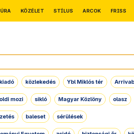
TÚRA
KÖZÉLET
STÍLUS
ARCOK
FRISS
kiadó
közlekedés
Ybl Miklós tér
Arriva
oldi mozi
sikló
Magyar Közlöny
olasz
ezetés
baleset
sérülések
dományi Egyetem
zsidó
biztonsági őr
kö