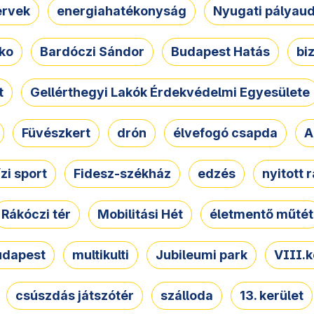
ervek
energiahatékonyság
Nyugati pályau
ko
Bardóczi Sándor
Budapest Hatás
bi
t
Gellérthegyi Lakók Érdekvédelmi Egyesülete
Füvészkert
drón
élvefogó csapda
A
ízi sport
Fidesz-székház
edzés
nyitott 
Rákóczi tér
Mobilitási Hét
életmentő műtét
udapest
multikulti
Jubileumi park
VIII.k
csúszdás játszótér
szálloda
13. kerület