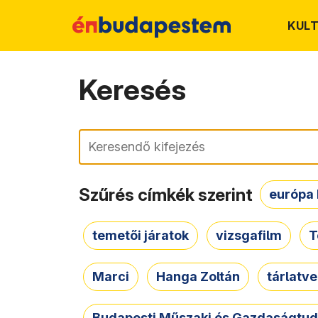
KUL
Keresés
Keresés
Szűrés címkék szerint
európa 
temetői járatok
vizsgafilm
T
Marci
Hanga Zoltán
tárlatv
Budapesti Műszaki és Gazdaságtu