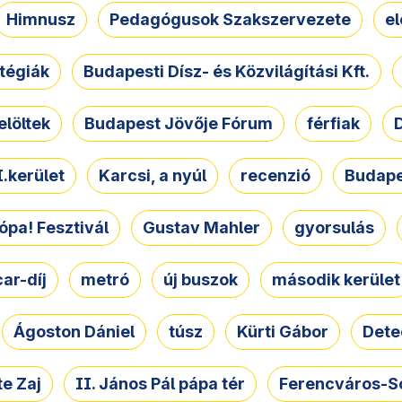
Himnusz
Pedagógusok Szakszervezete
e
atégiák
Budapesti Dísz- és Közvilágítási Kft.
elöltek
Budapest Jövője Fórum
férfiak
D
.kerület
Karcsi, a nyúl
recenzió
Budape
ópa! Fesztivál
Gustav Mahler
gyorsulás
ar-díj
metró
új buszok
második kerület
Ágoston Dániel
túsz
Kürti Gábor
Dete
e Zaj
II. János Pál pápa tér
Ferencváros-S