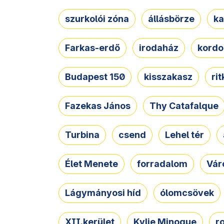
szurkolói zóna
állásbörze
ka
Farkas-erdő
irodaház
kordo
Budapest 150
kisszakasz
ri
Fazekas János
Thy Catafalque
Turbina
csend
Lehel tér
Élet Menete
forradalom
Vár
Lágymányosi híd
ólomcsövek
XII.kerület
Kylie Minogue
r