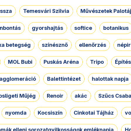
ssza
Temesvári Szilvia
Művészetek Palotá
nbontás
gyorshajtás
softice
botanikus
tka betegség
színésznő
ellenőrzés
népir
MOL Bubi
Puskás Aréna
Tripo
Építés
agglomeráció
Balettintézet
halottak napja
osligeti Műjég
Renoir
akác
Szűcs Csab
nyomda
Kocsiszín
Cinkotai Tájház
vo
omák elleni sorozatgyilkosságok emléknapja
Ho