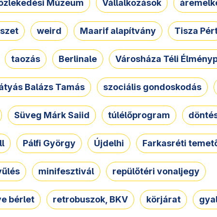
özlekedési Múzeum
Vállalkozások
áremelk
szet
weird
Maarif alapítvány
Tisza Pér
taozás
Berlinale
Városháza Téli Élmény
átyás Balázs Tamás
szociális gondoskodás
Süveg Márk Saiid
túlélőprogram
dönté
ll
Pálfi György
Újdelhi
Farkasréti temet
yűlés
minifesztivál
repülőtéri vonaljegy
e bérlet
retrobuszok, BKV
körjárat
gya