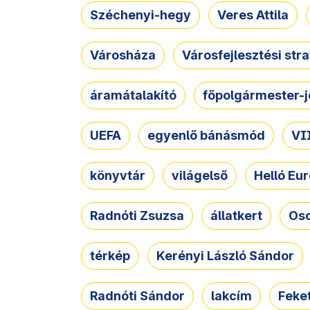
Széchenyi-hegy
Veres Attila
Városháza
Városfejlesztési str
áramátalakító
főpolgármester-j
UEFA
egyenlő bánásmód
VII
könyvtár
világelső
Helló Eur
Radnóti Zsuzsa
állatkert
Osc
térkép
Kerényi László Sándor
Radnóti Sándor
lakcím
Feket