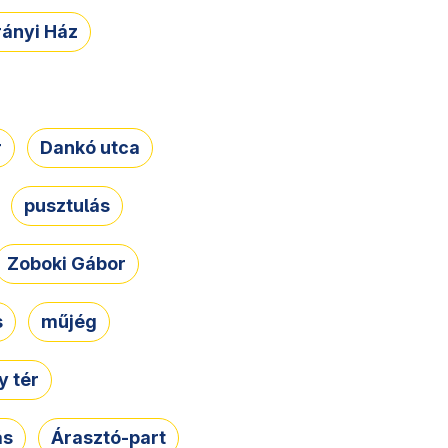
rányi Ház
r
Dankó utca
pusztulás
Zoboki Gábor
s
műjég
 tér
ás
Árasztó-part