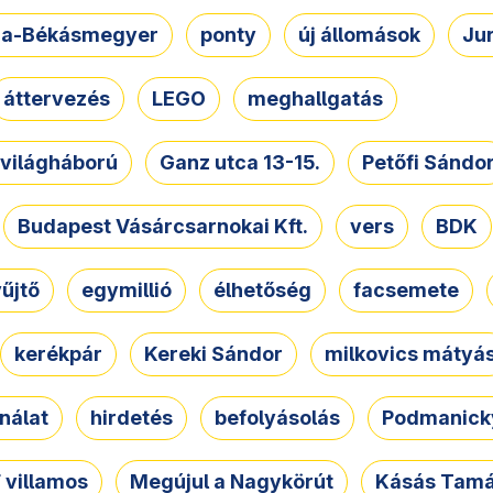
a-Békásmegyer
ponty
új állomások
Ju
áttervezés
LEGO
meghallgatás
. világháború
Ganz utca 13-15.
Petőfi Sándo
Budapest Vásárcsarnokai Kft.
vers
BDK
űjtő
egymillió
élhetőség
facsemete
kerékpár
Kereki Sándor
milkovics mátyá
nálat
hirdetés
befolyásolás
Podmanicky
 villamos
Megújul a Nagykörút
Kásás Tam