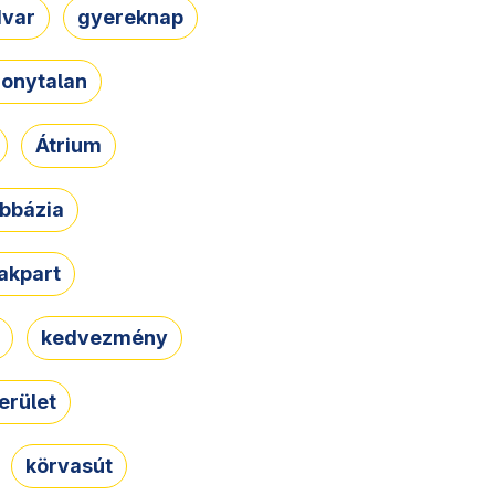
dvar
gyereknap
zonytalan
Átrium
bbázia
rakpart
kedvezmény
erület
körvasút