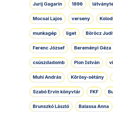
Jurij Gagarin
1896
látványt
Mocsai Lajos
verseny
Kolod
munkagép
liget
Böröcz Judi
Ferenc József
Bereményi Géza
csúszdadomb
Pion István
v
Muhi András
Kőrösy-sétány
Szabó Ervin könyvtár
FKF
B
Brunszkó László
Balassa Anna