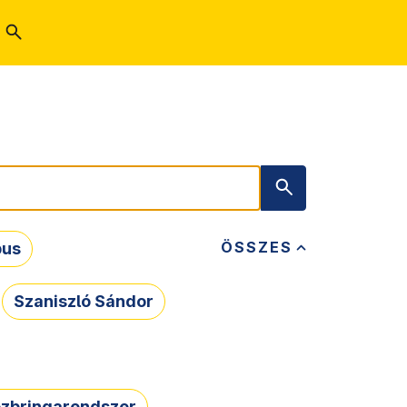
ÖSSZES
bus
Szaniszló Sándor
zbringarendszer