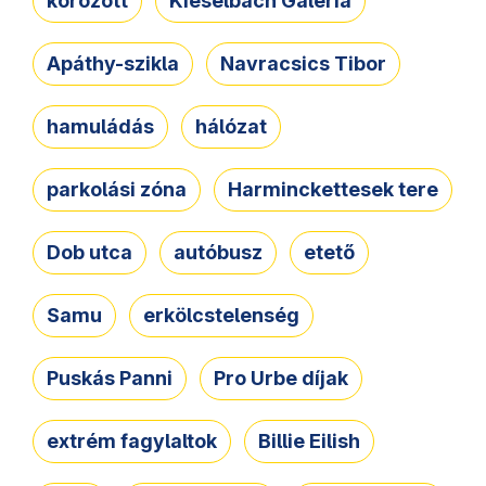
körözött
Kieselbach Galéria
Apáthy-szikla
Navracsics Tibor
hamuládás
hálózat
parkolási zóna
Harminckettesek tere
Dob utca
autóbusz
etető
Samu
erkölcstelenség
Puskás Panni
Pro Urbe díjak
extrém fagylaltok
Billie Eilish