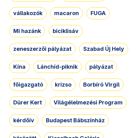
vállakozók
macaron
FUGA
Mi hazánk
biciklisáv
zeneszerzői pályázat
Szabad Új Hely
Kína
Lánchíd-piknik
pályázat
főigazgató
krizso
Borbíró Virgil
Dürer Kert
Világélelmezési Program
kérdőív
Budapest Bábszínház