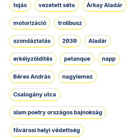
tojás
vezetett séta
Árkay Aladár
motorizáció
trolibusz
szondáztatás
2030
Aladár
erkélyzöldítés
petanque
napp
Béres András
nagylemez
Csalogány utca
slam poetry országos bajnokság
fővárosi helyi védettség