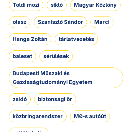
Toldi mozi
sikló
Magyar Közlöny
olasz
Szaniszló Sándor
Marci
Hanga Zoltán
tárlatvezetés
baleset
sérülések
Budapesti Műszaki és
Gazdaságtudományi Egyetem
zsidó
biztonsági őr
közbringarendszer
M0-s autóút