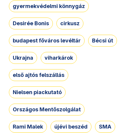
gyermekvédelmi könnygáz
Desirée Bonis
cirkusz
budapest főváros levéltár
Bécsi út
Ukrajna
viharkárok
első ajtós felszállás
Nielsen piackutató
Országos Mentőszolgálat
Rami Malek
újévi beszéd
SMA