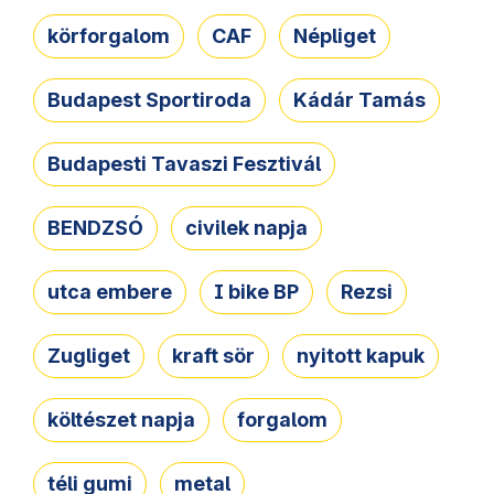
körforgalom
CAF
Népliget
Budapest Sportiroda
Kádár Tamás
Budapesti Tavaszi Fesztivál
BENDZSÓ
civilek napja
utca embere
I bike BP
Rezsi
Zugliget
kraft sör
nyitott kapuk
költészet napja
forgalom
téli gumi
metal