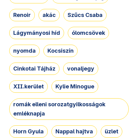
Renoir
akác
Szűcs Csaba
Lágymányosi híd
ólomcsövek
nyomda
Kocsiszín
Cinkotai Tájház
vonaljegy
XII.kerület
Kylie Minogue
romák elleni sorozatgyilkosságok
emléknapja
Horn Gyula
Nappal hajtva
üzlet