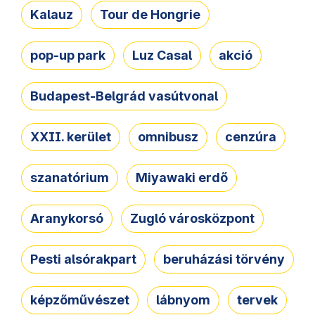
Kalauz
Tour de Hongrie
pop-up park
Luz Casal
akció
Budapest-Belgrád vasútvonal
XXII. kerület
omnibusz
cenzúra
szanatórium
Miyawaki erdő
Aranykorsó
Zugló városközpont
Pesti alsórakpart
beruházási törvény
képzőművészet
lábnyom
tervek