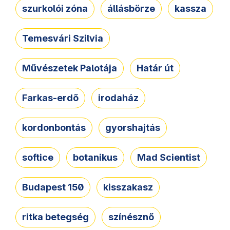
szurkolói zóna
állásbörze
kassza
Temesvári Szilvia
Művészetek Palotája
Határ út
Farkas-erdő
irodaház
kordonbontás
gyorshajtás
softice
botanikus
Mad Scientist
Budapest 150
kisszakasz
ritka betegség
színésznő