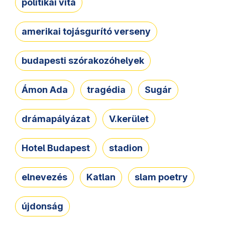
politikai vita
amerikai tojásgurító verseny
budapesti szórakozóhelyek
Ámon Ada
tragédia
Sugár
drámapályázat
V.kerület
Hotel Budapest
stadion
elnevezés
Katlan
slam poetry
újdonság