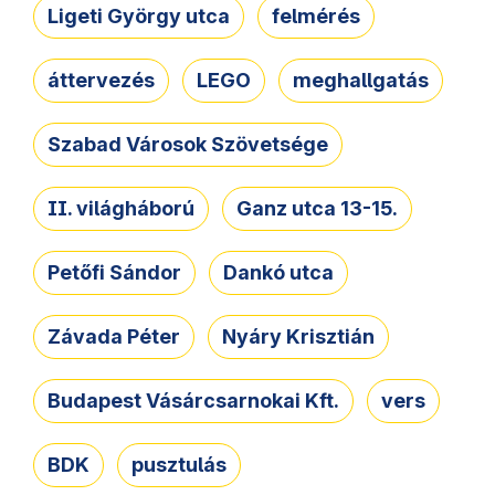
Ligeti György utca
felmérés
áttervezés
LEGO
meghallgatás
Szabad Városok Szövetsége
II. világháború
Ganz utca 13-15.
Petőfi Sándor
Dankó utca
Závada Péter
Nyáry Krisztián
Budapest Vásárcsarnokai Kft.
vers
BDK
pusztulás