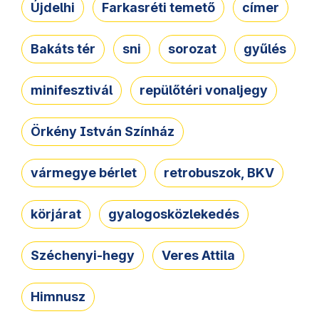
Újdelhi
Farkasréti temető
címer
Bakáts tér
sni
sorozat
gyűlés
minifesztivál
repülőtéri vonaljegy
Örkény István Színház
vármegye bérlet
retrobuszok, BKV
körjárat
gyalogosközlekedés
Széchenyi-hegy
Veres Attila
Himnusz