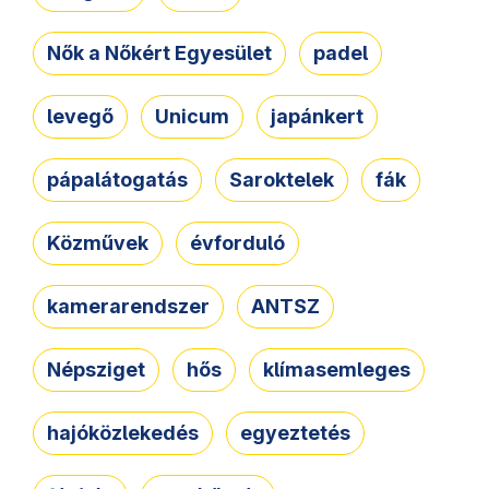
Nők a Nőkért Egyesület
padel
levegő
Unicum
japánkert
pápalátogatás
Saroktelek
fák
Közművek
évforduló
kamerarendszer
ANTSZ
Népsziget
hős
klímasemleges
hajóközlekedés
egyeztetés