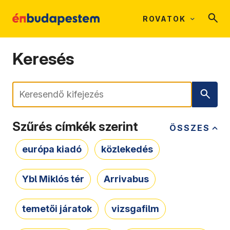
ROVATOK
Keresés
Keresés
Szűrés címkék szerint
ÖSSZES
európa kiadó
közlekedés
Ybl Miklós tér
Arrivabus
temetői járatok
vizsgafilm