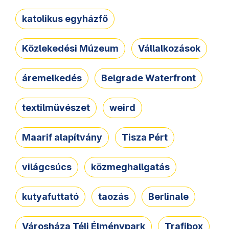
katolikus egyházfő
Közlekedési Múzeum
Vállalkozások
áremelkedés
Belgrade Waterfront
textilművészet
weird
Maarif alapítvány
Tisza Pért
világcsúcs
közmeghallgatás
kutyafuttató
taozás
Berlinale
Városháza Téli Élménypark
Trafibox