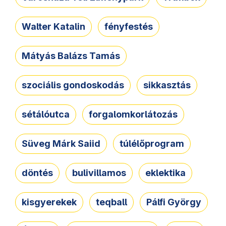
Walter Katalin
fényfestés
Mátyás Balázs Tamás
szociális gondoskodás
sikkasztás
sétálóutca
forgalomkorlátozás
Süveg Márk Saiid
túlélőprogram
döntés
bulivillamos
eklektika
kisgyerekek
teqball
Pálfi György