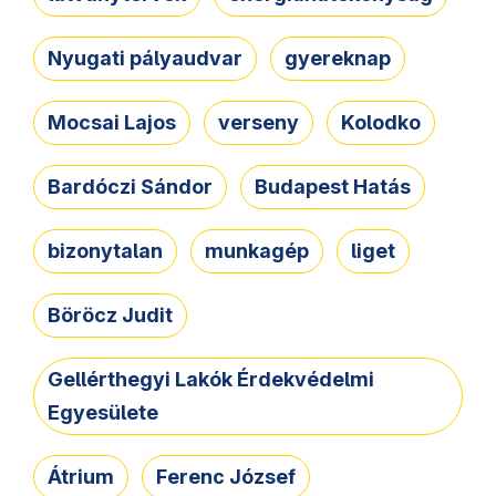
Nyugati pályaudvar
gyereknap
Mocsai Lajos
verseny
Kolodko
Bardóczi Sándor
Budapest Hatás
bizonytalan
munkagép
liget
Böröcz Judit
Gellérthegyi Lakók Érdekvédelmi
Egyesülete
Átrium
Ferenc József