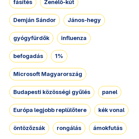
fásítés
Zenélő-kút
Demján Sándor
János-hegy
gyógyfürdők
influenza
befogadás
1%
Microsoft Magyarország
Budapesti közösségi gyűlés
panel
Európa legjobb replülőtere
kék vonal
öntözőzsák
rongálás
ámokfutás