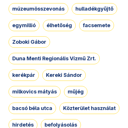
múzeumösszevonás
hulladékgyűjtő
egymillió
élhetőség
facsemete
Zoboki Gábor
Duna Menti Regionális Vízmű Zrt.
kerékpár
Kereki Sándor
milkovics mátyás
műjég
bacsó béla utca
Közterület használat
hirdetés
befolyásolás