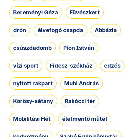
Bereményi Géza
Füvészkert
drón
élvefogó csapda
Abbázia
csúszdadomb
Pion István
vízi sport
Fidesz-székház
edzés
nyitott rakpart
Muhi András
Kőrösy-sétány
Rákóczi tér
Mobilitási Hét
életmentő műtét
kedvezmény
Szabó Ervin könyvtár