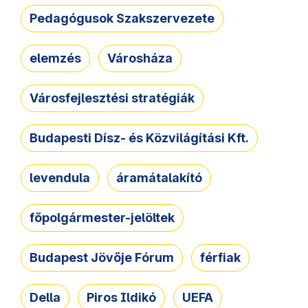
Pedagógusok Szakszervezete
elemzés
Városháza
Városfejlesztési stratégiák
Budapesti Dísz- és Közvilágítási Kft.
levendula
áramátalakító
főpolgármester-jelöltek
Budapest Jövője Fórum
férfiak
Della
Piros Ildikó
UEFA