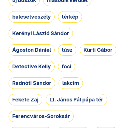
új buszok
második kerület
balesetveszély
térkép
Kerényi László Sándor
Ágoston Dániel
túsz
Kürti Gábor
Detective Kelly
foci
Radnóti Sándor
lakcím
Fekete Zaj
II. János Pál pápa tér
Ferencváros-Soroksár