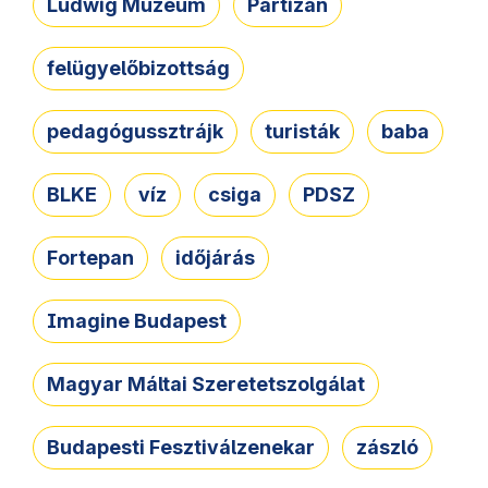
Ludwig Múzeum
Partizán
felügyelőbizottság
pedagógussztrájk
turisták
baba
BLKE
víz
csiga
PDSZ
Fortepan
időjárás
Imagine Budapest
Magyar Máltai Szeretetszolgálat
Budapesti Fesztiválzenekar
zászló