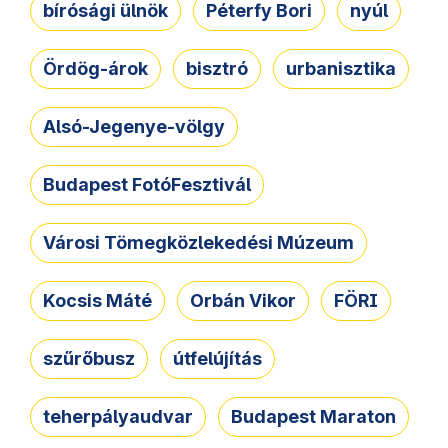
bírósági ülnök
Péterfy Bori
nyúl
Ördög-árok
bisztró
urbanisztika
Alsó-Jegenye-völgy
Budapest FotóFesztivál
Városi Tömegközlekedési Múzeum
Kocsis Máté
Orbán Vikor
FÖRI
szűrőbusz
útfelújítás
teherpályaudvar
Budapest Maraton