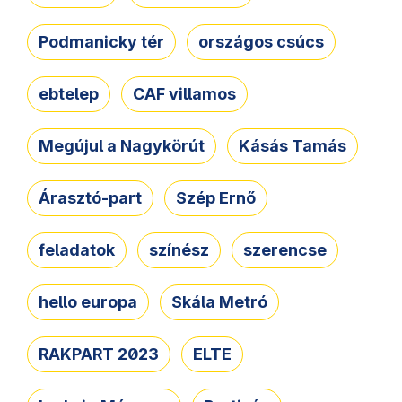
Podmanicky tér
országos csúcs
ebtelep
CAF villamos
Megújul a Nagykörút
Kásás Tamás
Árasztó-part
Szép Ernő
feladatok
színész
szerencse
hello europa
Skála Metró
RAKPART 2023
ELTE