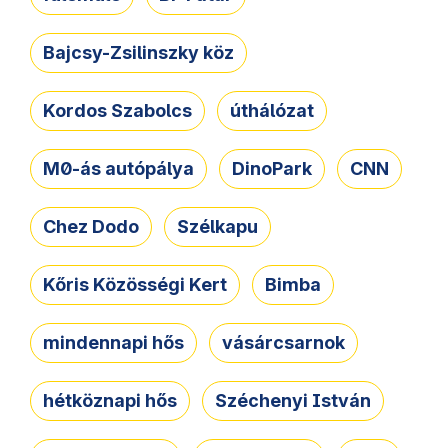
Bajcsy-Zsilinszky köz
Kordos Szabolcs
úthálózat
M0-ás autópálya
DinoPark
CNN
Chez Dodo
Szélkapu
Kőris Közösségi Kert
Bimba
mindennapi hős
vásárcsarnok
hétköznapi hős
Széchenyi István