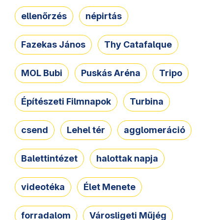
ellenőrzés
népirtás
Fazekas János
Thy Catafalque
MOL Bubi
Puskás Aréna
Tripo
Építészeti Filmnapok
Turbina
csend
Lehel tér
agglomeráció
Balettintézet
halottak napja
videotéka
Élet Menete
forradalom
Városligeti Műjég