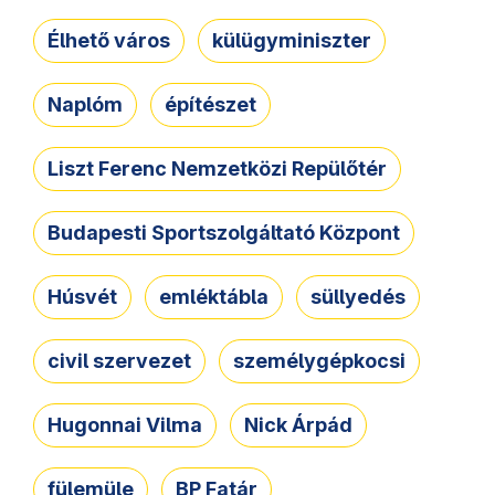
Élhető város
külügyminiszter
Naplóm
építészet
Liszt Ferenc Nemzetközi Repülőtér
Budapesti Sportszolgáltató Központ
Húsvét
emléktábla
süllyedés
civil szervezet
személygépkocsi
Hugonnai Vilma
Nick Árpád
fülemüle
BP Fatár