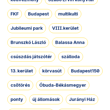
FKF
Budapest
multikulti
Jubileumi park
VIII.kerület
Brunszkó László
Balassa Anna
csúszdás játszótér
szálloda
13. kerület
körvasút
Budapest150
csőtörés
Óbuda-Békásmegyer
ponty
új állomások
Jurányi Ház