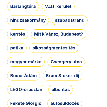
Barlangtúra
VIII. kerület
nindzsakormány
szabadstrand
kerítés
Mit kívánsz, Budapest?
patika
síkosságmentesítés
magyar márka
Csengery utca
Bodor Ádám
Bram Stoker-díj
LEGO-oroszlán
elbontás
Fekete Giorgio
autósüldözés