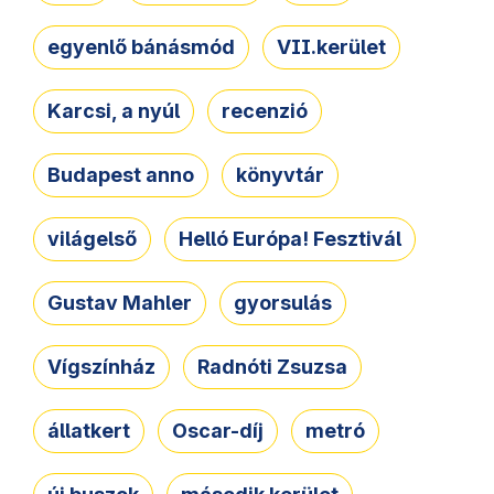
egyenlő bánásmód
VII.kerület
Karcsi, a nyúl
recenzió
Budapest anno
könyvtár
világelső
Helló Európa! Fesztivál
Gustav Mahler
gyorsulás
Vígszínház
Radnóti Zsuzsa
állatkert
Oscar-díj
metró