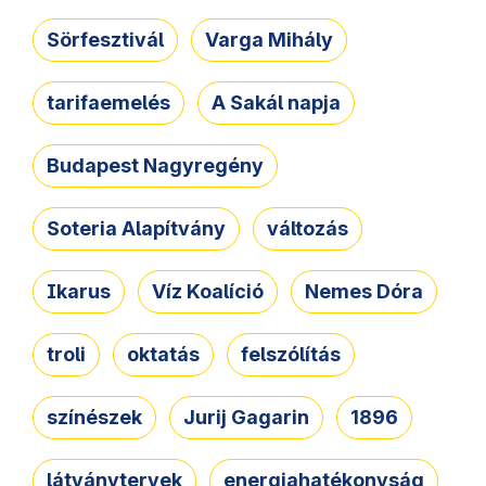
Sörfesztivál
Varga Mihály
tarifaemelés
A Sakál napja
Budapest Nagyregény
Soteria Alapítvány
változás
Ikarus
Víz Koalíció
Nemes Dóra
troli
oktatás
felszólítás
színészek
Jurij Gagarin
1896
látványtervek
energiahatékonyság