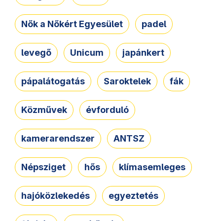
Nők a Nőkért Egyesület
padel
levegő
Unicum
japánkert
pápalátogatás
Saroktelek
fák
Közművek
évforduló
kamerarendszer
ANTSZ
Népsziget
hős
klímasemleges
hajóközlekedés
egyeztetés