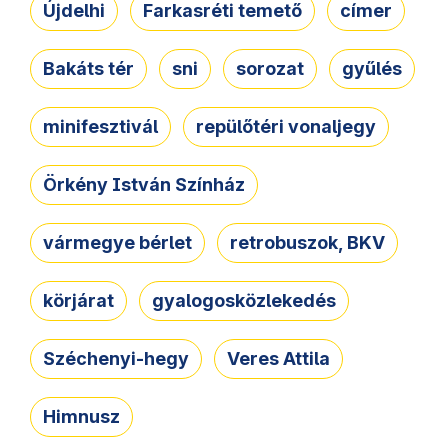
Újdelhi
Farkasréti temető
címer
Bakáts tér
sni
sorozat
gyűlés
minifesztivál
repülőtéri vonaljegy
Örkény István Színház
vármegye bérlet
retrobuszok, BKV
körjárat
gyalogosközlekedés
Széchenyi-hegy
Veres Attila
Himnusz