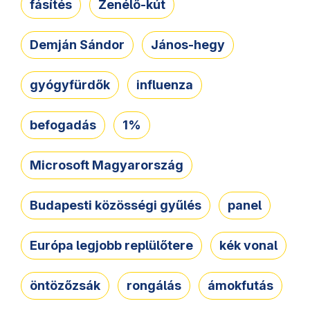
fásítés
Zenélő-kút
Demján Sándor
János-hegy
gyógyfürdők
influenza
befogadás
1%
Microsoft Magyarország
Budapesti közösségi gyűlés
panel
Európa legjobb replülőtere
kék vonal
öntözőzsák
rongálás
ámokfutás