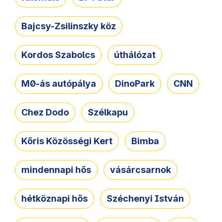
Bajcsy-Zsilinszky köz
Kordos Szabolcs
úthálózat
M0-ás autópálya
DinoPark
CNN
Chez Dodo
Szélkapu
Kőris Közösségi Kert
Bimba
mindennapi hős
vásárcsarnok
hétköznapi hős
Széchenyi István