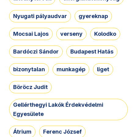
Nyugati pályaudvar
gyereknap
Mocsai Lajos
verseny
Kolodko
Bardóczi Sándor
Budapest Hatás
bizonytalan
munkagép
liget
Böröcz Judit
Gellérthegyi Lakók Érdekvédelmi
Egyesülete
Átrium
Ferenc József