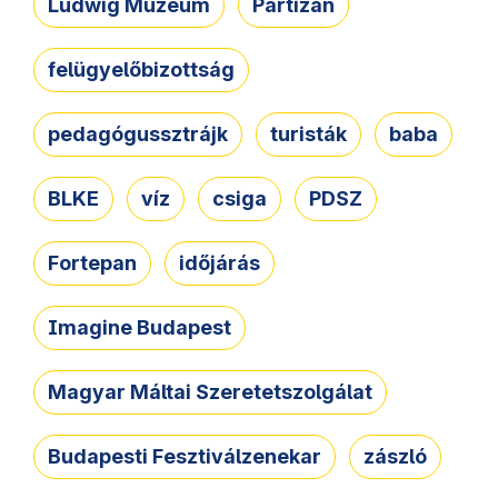
Ludwig Múzeum
Partizán
felügyelőbizottság
pedagógussztrájk
turisták
baba
BLKE
víz
csiga
PDSZ
Fortepan
időjárás
Imagine Budapest
Magyar Máltai Szeretetszolgálat
Budapesti Fesztiválzenekar
zászló