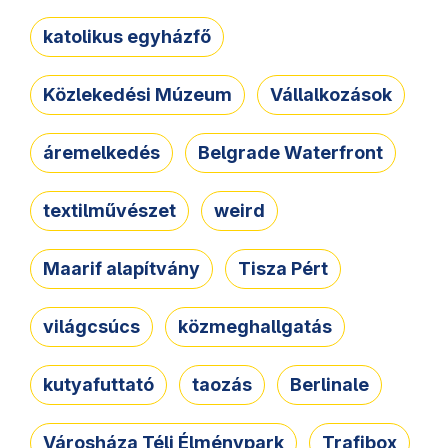
katolikus egyházfő
Közlekedési Múzeum
Vállalkozások
áremelkedés
Belgrade Waterfront
textilművészet
weird
Maarif alapítvány
Tisza Pért
világcsúcs
közmeghallgatás
kutyafuttató
taozás
Berlinale
Városháza Téli Élménypark
Trafibox