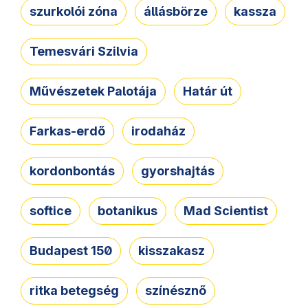
szurkolói zóna
állásbörze
kassza
Temesvári Szilvia
Művészetek Palotája
Határ út
Farkas-erdő
irodaház
kordonbontás
gyorshajtás
softice
botanikus
Mad Scientist
Budapest 150
kisszakasz
ritka betegség
színésznő