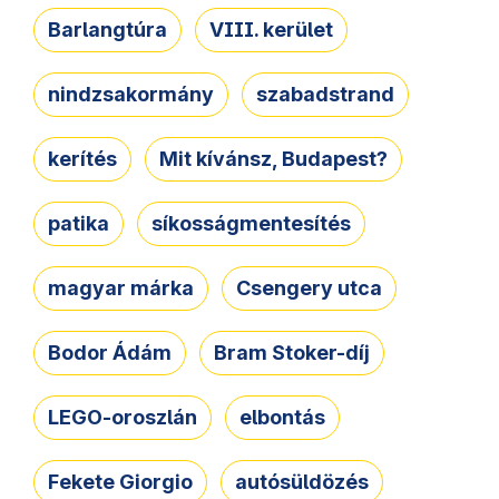
Barlangtúra
VIII. kerület
nindzsakormány
szabadstrand
kerítés
Mit kívánsz, Budapest?
patika
síkosságmentesítés
magyar márka
Csengery utca
Bodor Ádám
Bram Stoker-díj
LEGO-oroszlán
elbontás
Fekete Giorgio
autósüldözés