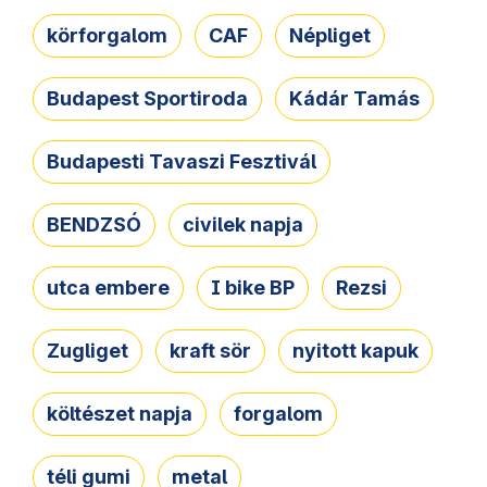
körforgalom
CAF
Népliget
Budapest Sportiroda
Kádár Tamás
Budapesti Tavaszi Fesztivál
BENDZSÓ
civilek napja
utca embere
I bike BP
Rezsi
Zugliget
kraft sör
nyitott kapuk
költészet napja
forgalom
téli gumi
metal