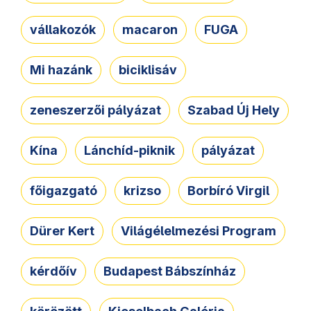
vállakozók
macaron
FUGA
Mi hazánk
biciklisáv
zeneszerzői pályázat
Szabad Új Hely
Kína
Lánchíd-piknik
pályázat
főigazgató
krizso
Borbíró Virgil
Dürer Kert
Világélelmezési Program
kérdőív
Budapest Bábszínház