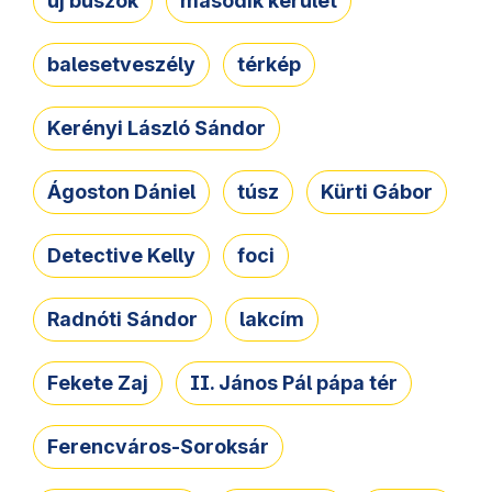
új buszok
második kerület
balesetveszély
térkép
Kerényi László Sándor
Ágoston Dániel
túsz
Kürti Gábor
Detective Kelly
foci
Radnóti Sándor
lakcím
Fekete Zaj
II. János Pál pápa tér
Ferencváros-Soroksár