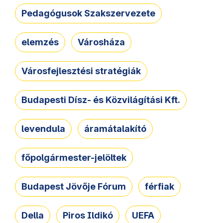
Pedagógusok Szakszervezete
elemzés
Városháza
Városfejlesztési stratégiák
Budapesti Dísz- és Közvilágítási Kft.
levendula
áramátalakító
főpolgármester-jelöltek
Budapest Jövője Fórum
férfiak
Della
Piros Ildikó
UEFA