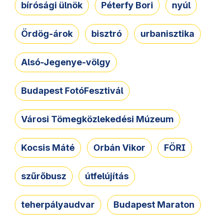
bírósági ülnök
Péterfy Bori
nyúl
Ördög-árok
bisztró
urbanisztika
Alsó-Jegenye-völgy
Budapest FotóFesztivál
Városi Tömegközlekedési Múzeum
Kocsis Máté
Orbán Vikor
FÖRI
szűrőbusz
útfelújítás
teherpályaudvar
Budapest Maraton