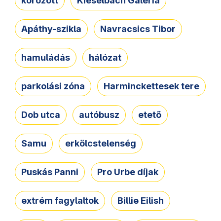
körözött
Kieselbach Galéria
Apáthy-szikla
Navracsics Tibor
hamuládás
hálózat
parkolási zóna
Harminckettesek tere
Dob utca
autóbusz
etető
Samu
erkölcstelenség
Puskás Panni
Pro Urbe díjak
extrém fagylaltok
Billie Eilish