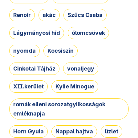
Renoir
akác
Szűcs Csaba
Lágymányosi híd
ólomcsövek
nyomda
Kocsiszín
Cinkotai Tájház
vonaljegy
XII.kerület
Kylie Minogue
romák elleni sorozatgyilkosságok
emléknapja
Horn Gyula
Nappal hajtva
üzlet