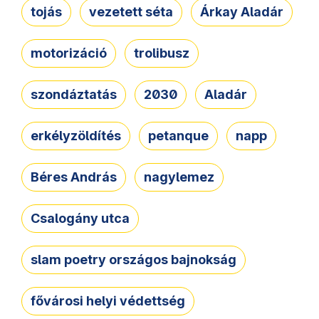
tojás
vezetett séta
Árkay Aladár
motorizáció
trolibusz
szondáztatás
2030
Aladár
erkélyzöldítés
petanque
napp
Béres András
nagylemez
Csalogány utca
slam poetry országos bajnokság
fővárosi helyi védettség