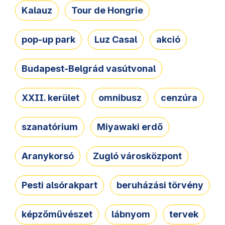
Kalauz
Tour de Hongrie
pop-up park
Luz Casal
akció
Budapest-Belgrád vasútvonal
XXII. kerület
omnibusz
cenzúra
szanatórium
Miyawaki erdő
Aranykorsó
Zugló városközpont
Pesti alsórakpart
beruházási törvény
képzőművészet
lábnyom
tervek