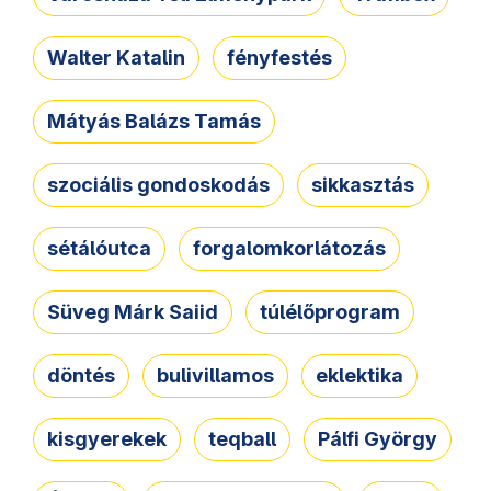
Walter Katalin
fényfestés
Mátyás Balázs Tamás
szociális gondoskodás
sikkasztás
sétálóutca
forgalomkorlátozás
Süveg Márk Saiid
túlélőprogram
döntés
bulivillamos
eklektika
kisgyerekek
teqball
Pálfi György