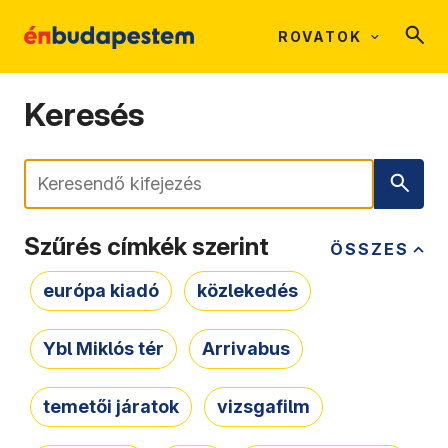
ROVATOK
Keresés
Keresés
Szűrés címkék szerint
ÖSSZES
európa kiadó
közlekedés
Ybl Miklós tér
Arrivabus
temetői járatok
vizsgafilm