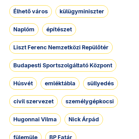
Élhető város
külügyminiszter
Naplóm
építészet
Liszt Ferenc Nemzetközi Repülőtér
Budapesti Sportszolgáltató Központ
Húsvét
emléktábla
süllyedés
civil szervezet
személygépkocsi
Hugonnai Vilma
Nick Árpád
fülemüle
BP Fatár