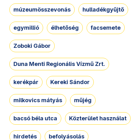
múzeumösszevonás
hulladékgyűjtő
egymillió
élhetőség
facsemete
Zoboki Gábor
Duna Menti Regionális Vízmű Zrt.
kerékpár
Kereki Sándor
milkovics mátyás
műjég
bacsó béla utca
Közterület használat
hirdetés
befolyásolás