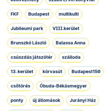
FKF
Budapest
multikulti
Jubileumi park
VIII.kerület
Brunszkó László
Balassa Anna
csúszdás játszótér
szálloda
13. kerület
körvasút
Budapest150
csőtörés
Óbuda-Békásmegyer
ponty
új állomások
Jurányi Ház