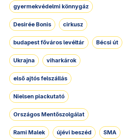
gyermekvédelmi könnygáz
Desirée Bonis
cirkusz
budapest főváros levéltár
Bécsi út
Ukrajna
viharkárok
első ajtós felszállás
Nielsen piackutató
Országos Mentőszolgálat
Rami Malek
újévi beszéd
SMA