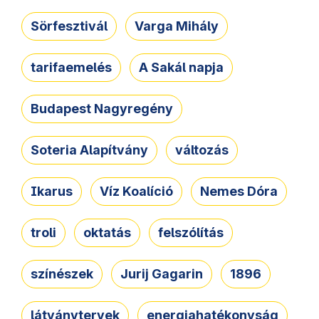
Sörfesztivál
Varga Mihály
tarifaemelés
A Sakál napja
Budapest Nagyregény
Soteria Alapítvány
változás
Ikarus
Víz Koalíció
Nemes Dóra
troli
oktatás
felszólítás
színészek
Jurij Gagarin
1896
látványtervek
energiahatékonyság