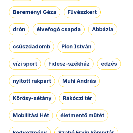
Bereményi Géza
Füvészkert
drón
élvefogó csapda
Abbázia
csúszdadomb
Pion István
vízi sport
Fidesz-székház
edzés
nyitott rakpart
Muhi András
Kőrösy-sétány
Rákóczi tér
Mobilitási Hét
életmentő műtét
kedvezmény
Szabó Ervin könyvtár