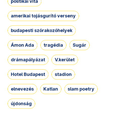
politikai vita
amerikai tojásgurító verseny
budapesti szórakozóhelyek
Ámon Ada
tragédia
Sugár
drámapályázat
V.kerület
Hotel Budapest
stadion
elnevezés
Katlan
slam poetry
újdonság