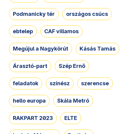
Podmanicky tér
országos csúcs
ebtelep
CAF villamos
Megújul a Nagykörút
Kásás Tamás
Árasztó-part
Szép Ernő
feladatok
színész
szerencse
hello europa
Skála Metró
RAKPART 2023
ELTE