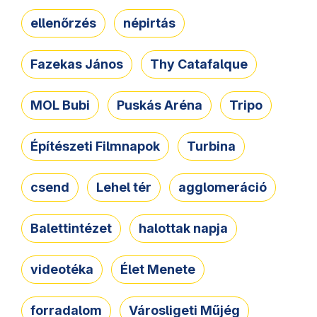
ellenőrzés
népirtás
Fazekas János
Thy Catafalque
MOL Bubi
Puskás Aréna
Tripo
Építészeti Filmnapok
Turbina
csend
Lehel tér
agglomeráció
Balettintézet
halottak napja
videotéka
Élet Menete
forradalom
Városligeti Műjég