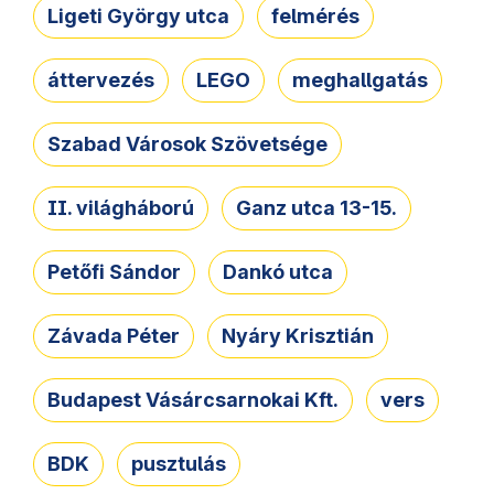
Ligeti György utca
felmérés
áttervezés
LEGO
meghallgatás
Szabad Városok Szövetsége
II. világháború
Ganz utca 13-15.
Petőfi Sándor
Dankó utca
Závada Péter
Nyáry Krisztián
Budapest Vásárcsarnokai Kft.
vers
BDK
pusztulás