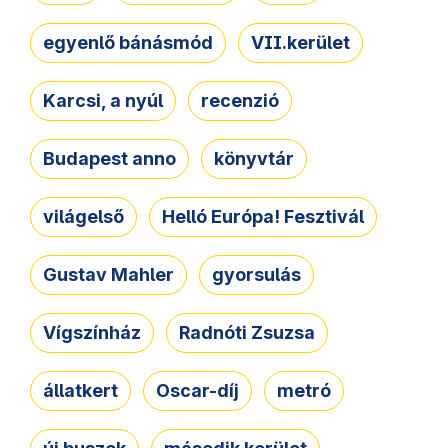
egyenlő bánásmód
VII.kerület
Karcsi, a nyúl
recenzió
Budapest anno
könyvtár
világelső
Helló Európa! Fesztivál
Gustav Mahler
gyorsulás
Vígszínház
Radnóti Zsuzsa
állatkert
Oscar-díj
metró