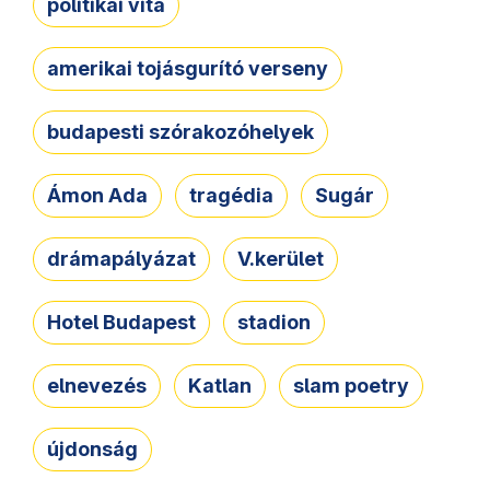
politikai vita
amerikai tojásgurító verseny
budapesti szórakozóhelyek
Ámon Ada
tragédia
Sugár
drámapályázat
V.kerület
Hotel Budapest
stadion
elnevezés
Katlan
slam poetry
újdonság