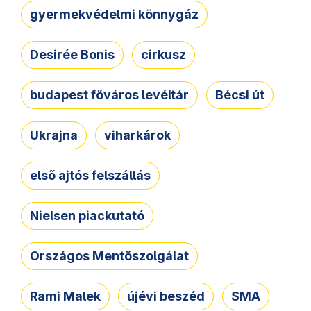
gyermekvédelmi könnygáz
Desirée Bonis
cirkusz
budapest főváros levéltár
Bécsi út
Ukrajna
viharkárok
első ajtós felszállás
Nielsen piackutató
Országos Mentőszolgálat
Rami Malek
újévi beszéd
SMA