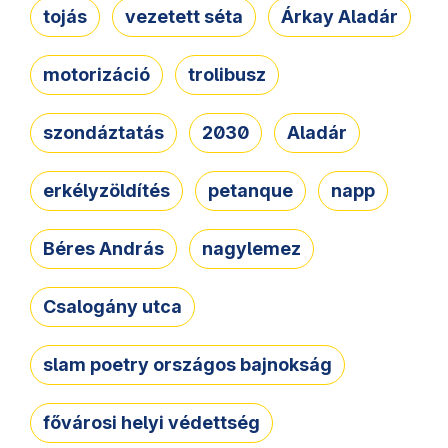
tojás
vezetett séta
Árkay Aladár
motorizáció
trolibusz
szondáztatás
2030
Aladár
erkélyzöldítés
petanque
napp
Béres András
nagylemez
Csalogány utca
slam poetry országos bajnokság
fővárosi helyi védettség