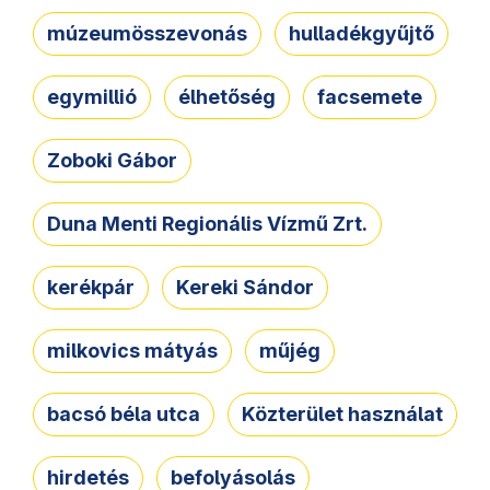
múzeumösszevonás
hulladékgyűjtő
egymillió
élhetőség
facsemete
Zoboki Gábor
Duna Menti Regionális Vízmű Zrt.
kerékpár
Kereki Sándor
milkovics mátyás
műjég
bacsó béla utca
Közterület használat
hirdetés
befolyásolás