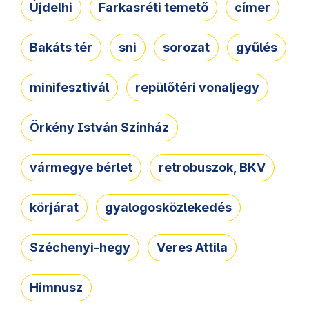
Újdelhi
Farkasréti temető
címer
Bakáts tér
sni
sorozat
gyűlés
minifesztivál
repülőtéri vonaljegy
Örkény István Színház
vármegye bérlet
retrobuszok, BKV
körjárat
gyalogosközlekedés
Széchenyi-hegy
Veres Attila
Himnusz