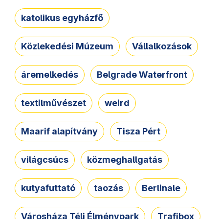
katolikus egyházfő
Közlekedési Múzeum
Vállalkozások
áremelkedés
Belgrade Waterfront
textilművészet
weird
Maarif alapítvány
Tisza Pért
világcsúcs
közmeghallgatás
kutyafuttató
taozás
Berlinale
Városháza Téli Élménypark
Trafibox