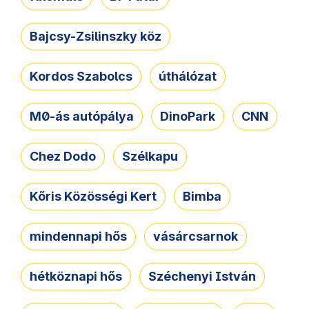
Bajcsy-Zsilinszky köz
Kordos Szabolcs
úthálózat
M0-ás autópálya
DinoPark
CNN
Chez Dodo
Szélkapu
Kőris Közösségi Kert
Bimba
mindennapi hős
vásárcsarnok
hétköznapi hős
Széchenyi István