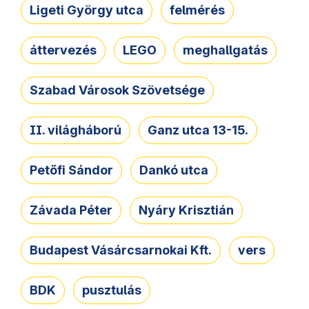
Ligeti György utca
felmérés
áttervezés
LEGO
meghallgatás
Szabad Városok Szövetsége
II. világháború
Ganz utca 13-15.
Petőfi Sándor
Dankó utca
Závada Péter
Nyáry Krisztián
Budapest Vásárcsarnokai Kft.
vers
BDK
pusztulás