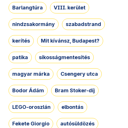
Barlangtúra
VIII. kerület
nindzsakormány
szabadstrand
kerítés
Mit kívánsz, Budapest?
patika
síkosságmentesítés
magyar márka
Csengery utca
Bodor Ádám
Bram Stoker-díj
LEGO-oroszlán
elbontás
Fekete Giorgio
autósüldözés