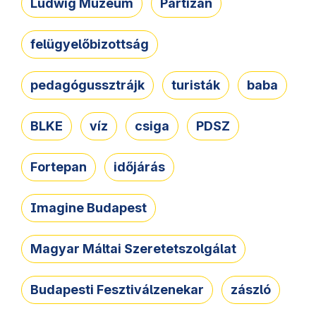
Ludwig Múzeum
Partizán
felügyelőbizottság
pedagógussztrájk
turisták
baba
BLKE
víz
csiga
PDSZ
Fortepan
időjárás
Imagine Budapest
Magyar Máltai Szeretetszolgálat
Budapesti Fesztiválzenekar
zászló