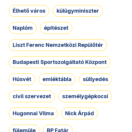
Élhető város
külügyminiszter
Naplóm
építészet
Liszt Ferenc Nemzetközi Repülőtér
Budapesti Sportszolgáltató Központ
Húsvét
emléktábla
süllyedés
civil szervezet
személygépkocsi
Hugonnai Vilma
Nick Árpád
fülemüle
BP Fatár