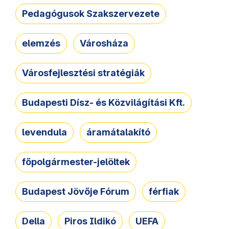
Pedagógusok Szakszervezete
elemzés
Városháza
Városfejlesztési stratégiák
Budapesti Dísz- és Közvilágítási Kft.
levendula
áramátalakító
főpolgármester-jelöltek
Budapest Jövője Fórum
férfiak
Della
Piros Ildikó
UEFA