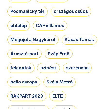
Podmanicky tér
országos csúcs
ebtelep
CAF villamos
Megújul a Nagykörút
Kásás Tamás
Árasztó-part
Szép Ernő
feladatok
színész
szerencse
hello europa
Skála Metró
RAKPART 2023
ELTE