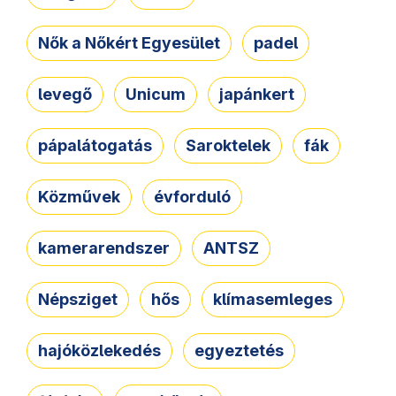
Nők a Nőkért Egyesület
padel
levegő
Unicum
japánkert
pápalátogatás
Saroktelek
fák
Közművek
évforduló
kamerarendszer
ANTSZ
Népsziget
hős
klímasemleges
hajóközlekedés
egyeztetés