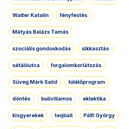
Walter Katalin
fényfestés
Mátyás Balázs Tamás
szociális gondoskodás
sikkasztás
sétálóutca
forgalomkorlátozás
Süveg Márk Saiid
túlélőprogram
döntés
bulivillamos
eklektika
kisgyerekek
teqball
Pálfi György