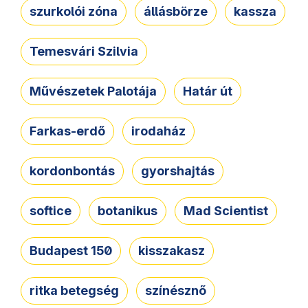
szurkolói zóna
állásbörze
kassza
Temesvári Szilvia
Művészetek Palotája
Határ út
Farkas-erdő
irodaház
kordonbontás
gyorshajtás
softice
botanikus
Mad Scientist
Budapest 150
kisszakasz
ritka betegség
színésznő