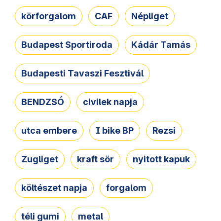
körforgalom
CAF
Népliget
Budapest Sportiroda
Kádár Tamás
Budapesti Tavaszi Fesztivál
BENDZSÓ
civilek napja
utca embere
I bike BP
Rezsi
Zugliget
kraft sör
nyitott kapuk
költészet napja
forgalom
téli gumi
metal