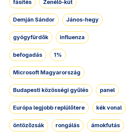
fásítés
Zenélő-kút
Demján Sándor
János-hegy
gyógyfürdők
influenza
befogadás
1%
Microsoft Magyarország
Budapesti közösségi gyűlés
panel
Európa legjobb replülőtere
kék vonal
öntözőzsák
rongálás
ámokfutás