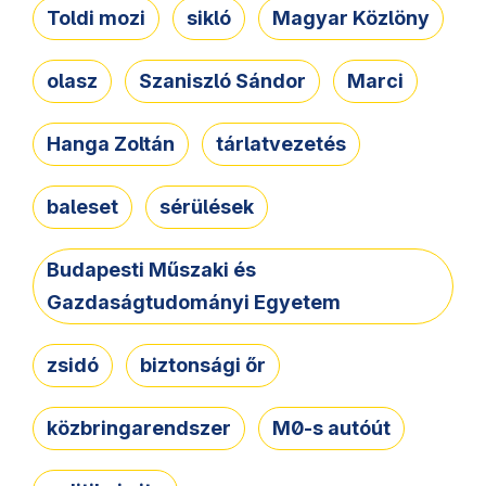
Toldi mozi
sikló
Magyar Közlöny
olasz
Szaniszló Sándor
Marci
Hanga Zoltán
tárlatvezetés
baleset
sérülések
Budapesti Műszaki és
Gazdaságtudományi Egyetem
zsidó
biztonsági őr
közbringarendszer
M0-s autóút