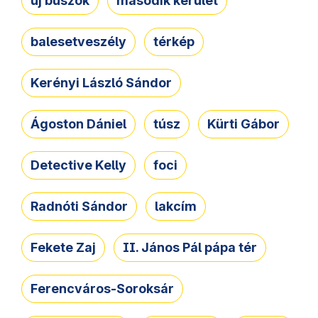
új buszok
második kerület
balesetveszély
térkép
Kerényi László Sándor
Ágoston Dániel
túsz
Kürti Gábor
Detective Kelly
foci
Radnóti Sándor
lakcím
Fekete Zaj
II. János Pál pápa tér
Ferencváros-Soroksár