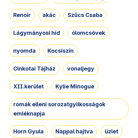
Renoir
akác
Szűcs Csaba
Lágymányosi híd
ólomcsövek
nyomda
Kocsiszín
Cinkotai Tájház
vonaljegy
XII.kerület
Kylie Minogue
romák elleni sorozatgyilkosságok
emléknapja
Horn Gyula
Nappal hajtva
üzlet