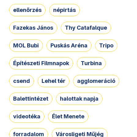
ellenőrzés
népirtás
Fazekas János
Thy Catafalque
MOL Bubi
Puskás Aréna
Tripo
Építészeti Filmnapok
Turbina
csend
Lehel tér
agglomeráció
Balettintézet
halottak napja
videotéka
Élet Menete
forradalom
Városligeti Műjég