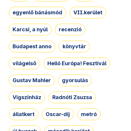
egyenlő bánásmód
VII.kerület
Karcsi, a nyúl
recenzió
Budapest anno
könyvtár
világelső
Helló Európa! Fesztivál
Gustav Mahler
gyorsulás
Vígszínház
Radnóti Zsuzsa
állatkert
Oscar-díj
metró