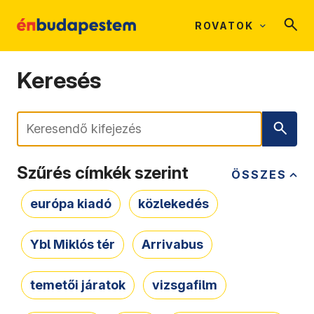
ROVATOK
Keresés
Keresés
Szűrés címkék szerint
ÖSSZES
európa kiadó
közlekedés
Ybl Miklós tér
Arrivabus
temetői járatok
vizsgafilm