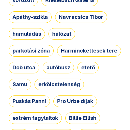
körözött
Kieselbach Galéria
Apáthy-szikla
Navracsics Tibor
hamuládás
hálózat
parkolási zóna
Harminckettesek tere
Dob utca
autóbusz
etető
Samu
erkölcstelenség
Puskás Panni
Pro Urbe díjak
extrém fagylaltok
Billie Eilish