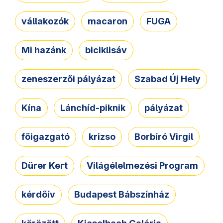
vállakozók
macaron
FUGA
Mi hazánk
biciklisáv
zeneszerzői pályázat
Szabad Új Hely
Kína
Lánchíd-piknik
pályázat
főigazgató
krizso
Borbíró Virgil
Dürer Kert
Világélelmezési Program
kérdőív
Budapest Bábszínház