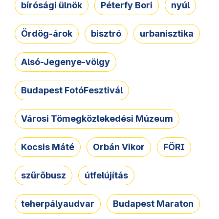
bírósági ülnök
Péterfy Bori
nyúl
Ördög-árok
bisztró
urbanisztika
Alsó-Jegenye-völgy
Budapest FotóFesztivál
Városi Tömegközlekedési Múzeum
Kocsis Máté
Orbán Vikor
FÖRI
szűrőbusz
útfelújítás
teherpályaudvar
Budapest Maraton