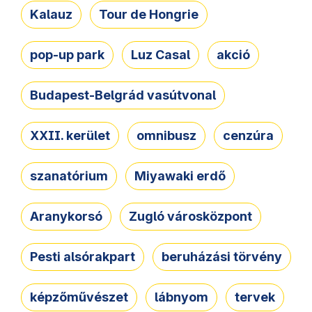
Kalauz
Tour de Hongrie
pop-up park
Luz Casal
akció
Budapest-Belgrád vasútvonal
XXII. kerület
omnibusz
cenzúra
szanatórium
Miyawaki erdő
Aranykorsó
Zugló városközpont
Pesti alsórakpart
beruházási törvény
képzőművészet
lábnyom
tervek