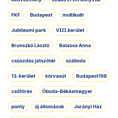
FKF
Budapest
multikulti
Jubileumi park
VIII.kerület
Brunszkó László
Balassa Anna
csúszdás játszótér
szálloda
13. kerület
körvasút
Budapest150
csőtörés
Óbuda-Békásmegyer
ponty
új állomások
Jurányi Ház