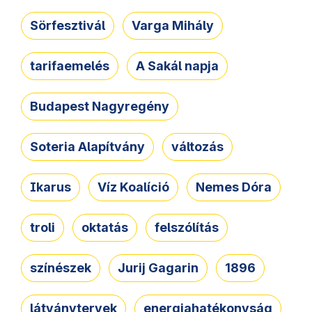
Sörfesztivál
Varga Mihály
tarifaemelés
A Sakál napja
Budapest Nagyregény
Soteria Alapítvány
változás
Ikarus
Víz Koalíció
Nemes Dóra
troli
oktatás
felszólítás
színészek
Jurij Gagarin
1896
látványtervek
energiahatékonyság