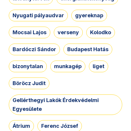
Nyugati pályaudvar
gyereknap
Mocsai Lajos
verseny
Kolodko
Bardóczi Sándor
Budapest Hatás
bizonytalan
munkagép
liget
Böröcz Judit
Gellérthegyi Lakók Érdekvédelmi
Egyesülete
Átrium
Ferenc József