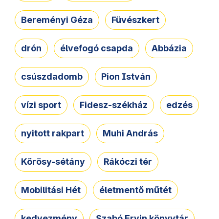
Bereményi Géza
Füvészkert
drón
élvefogó csapda
Abbázia
csúszdadomb
Pion István
vízi sport
Fidesz-székház
edzés
nyitott rakpart
Muhi András
Kőrösy-sétány
Rákóczi tér
Mobilitási Hét
életmentő műtét
kedvezmény
Szabó Ervin könyvtár