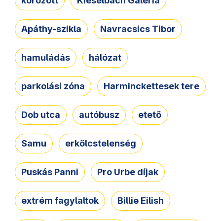
körözött
Kieselbach Galéria
Apáthy-szikla
Navracsics Tibor
hamuládás
hálózat
parkolási zóna
Harminckettesek tere
Dob utca
autóbusz
etető
Samu
erkölcstelenség
Puskás Panni
Pro Urbe díjak
extrém fagylaltok
Billie Eilish