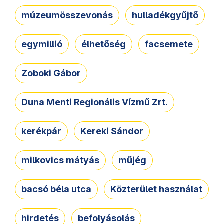
múzeumösszevonás
hulladékgyűjtő
egymillió
élhetőség
facsemete
Zoboki Gábor
Duna Menti Regionális Vízmű Zrt.
kerékpár
Kereki Sándor
milkovics mátyás
műjég
bacsó béla utca
Közterület használat
hirdetés
befolyásolás