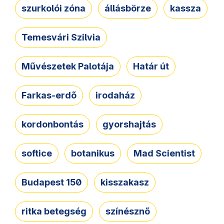
szurkolói zóna
állásbörze
kassza
Temesvári Szilvia
Művészetek Palotája
Határ út
Farkas-erdő
irodaház
kordonbontás
gyorshajtás
softice
botanikus
Mad Scientist
Budapest 150
kisszakasz
ritka betegség
színésznő