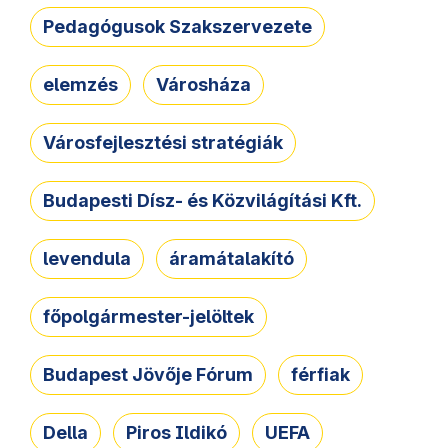
Pedagógusok Szakszervezete
elemzés
Városháza
Városfejlesztési stratégiák
Budapesti Dísz- és Közvilágítási Kft.
levendula
áramátalakító
főpolgármester-jelöltek
Budapest Jövője Fórum
férfiak
Della
Piros Ildikó
UEFA