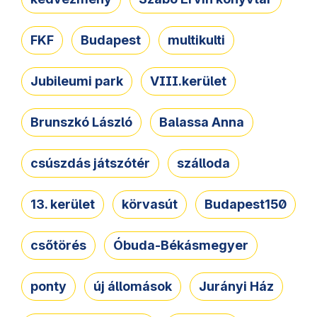
FKF
Budapest
multikulti
Jubileumi park
VIII.kerület
Brunszkó László
Balassa Anna
csúszdás játszótér
szálloda
13. kerület
körvasút
Budapest150
csőtörés
Óbuda-Békásmegyer
ponty
új állomások
Jurányi Ház