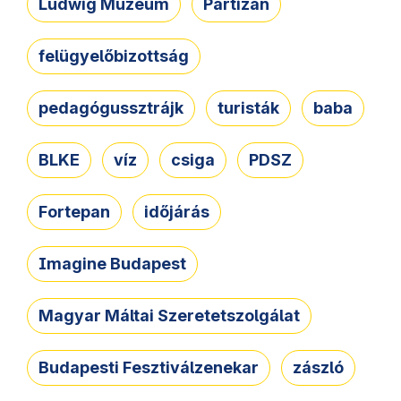
Ludwig Múzeum
Partizán
felügyelőbizottság
pedagógussztrájk
turisták
baba
BLKE
víz
csiga
PDSZ
Fortepan
időjárás
Imagine Budapest
Magyar Máltai Szeretetszolgálat
Budapesti Fesztiválzenekar
zászló