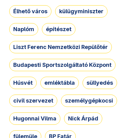
Élhető város
külügyminiszter
Naplóm
építészet
Liszt Ferenc Nemzetközi Repülőtér
Budapesti Sportszolgáltató Központ
Húsvét
emléktábla
süllyedés
civil szervezet
személygépkocsi
Hugonnai Vilma
Nick Árpád
fülemüle
BP Fatár