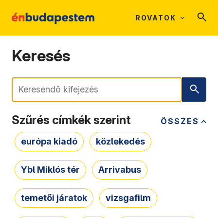
ROVATOK
Keresés
Keresés
Szűrés címkék szerint
ÖSSZES
európa kiadó
közlekedés
Ybl Miklós tér
Arrivabus
temetői járatok
vizsgafilm