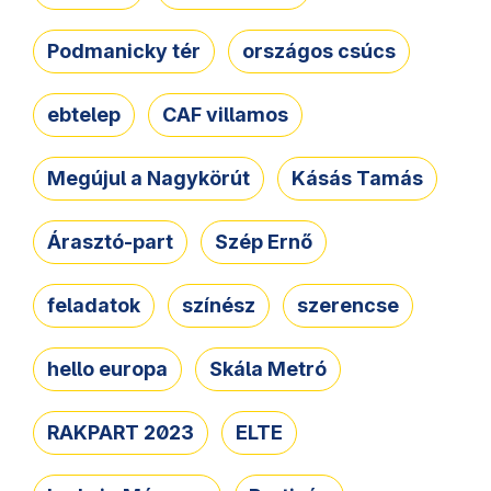
Podmanicky tér
országos csúcs
ebtelep
CAF villamos
Megújul a Nagykörút
Kásás Tamás
Árasztó-part
Szép Ernő
feladatok
színész
szerencse
hello europa
Skála Metró
RAKPART 2023
ELTE