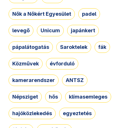
Nők a Nőkért Egyesület
padel
levegő
Unicum
japánkert
pápalátogatás
Saroktelek
fák
Közművek
évforduló
kamerarendszer
ANTSZ
Népsziget
hős
klímasemleges
hajóközlekedés
egyeztetés