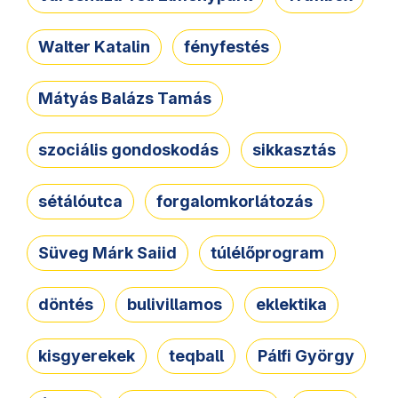
Walter Katalin
fényfestés
Mátyás Balázs Tamás
szociális gondoskodás
sikkasztás
sétálóutca
forgalomkorlátozás
Süveg Márk Saiid
túlélőprogram
döntés
bulivillamos
eklektika
kisgyerekek
teqball
Pálfi György