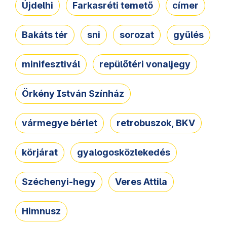
Újdelhi
Farkasréti temető
címer
Bakáts tér
sni
sorozat
gyűlés
minifesztivál
repülőtéri vonaljegy
Örkény István Színház
vármegye bérlet
retrobuszok, BKV
körjárat
gyalogosközlekedés
Széchenyi-hegy
Veres Attila
Himnusz