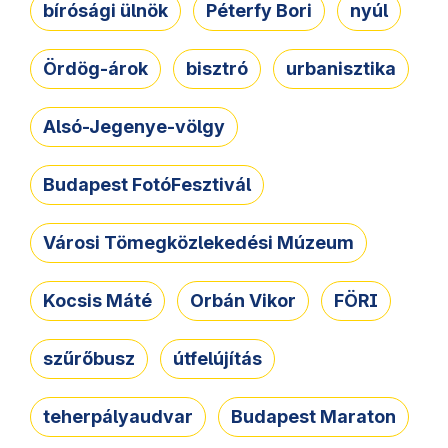
bírósági ülnök
Péterfy Bori
nyúl
Ördög-árok
bisztró
urbanisztika
Alsó-Jegenye-völgy
Budapest FotóFesztivál
Városi Tömegközlekedési Múzeum
Kocsis Máté
Orbán Vikor
FÖRI
szűrőbusz
útfelújítás
teherpályaudvar
Budapest Maraton