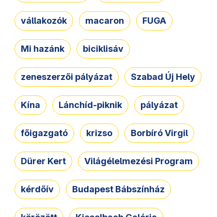
vállakozók
macaron
FUGA
Mi hazánk
biciklisáv
zeneszerzői pályázat
Szabad Új Hely
Kína
Lánchíd-piknik
pályázat
főigazgató
krizso
Borbíró Virgil
Dürer Kert
Világélelmezési Program
kérdőív
Budapest Bábszínház