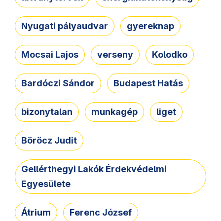
Nyugati pályaudvar
gyereknap
Mocsai Lajos
verseny
Kolodko
Bardóczi Sándor
Budapest Hatás
bizonytalan
munkagép
liget
Böröcz Judit
Gellérthegyi Lakók Érdekvédelmi
Egyesülete
Átrium
Ferenc József