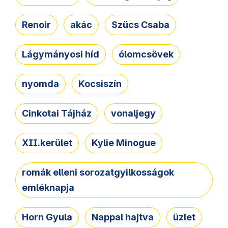
Renoir
akác
Szűcs Csaba
Lágymányosi híd
ólomcsövek
nyomda
Kocsiszín
Cinkotai Tájház
vonaljegy
XII.kerület
Kylie Minogue
romák elleni sorozatgyilkosságok
emléknapja
Horn Gyula
Nappal hajtva
üzlet