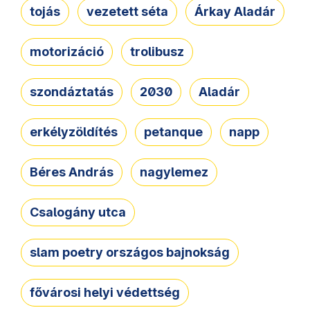
tojás
vezetett séta
Árkay Aladár
motorizáció
trolibusz
szondáztatás
2030
Aladár
erkélyzöldítés
petanque
napp
Béres András
nagylemez
Csalogány utca
slam poetry országos bajnokság
fővárosi helyi védettség