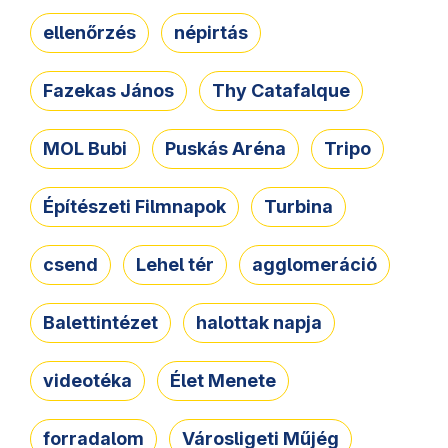
ellenőrzés
népirtás
Fazekas János
Thy Catafalque
MOL Bubi
Puskás Aréna
Tripo
Építészeti Filmnapok
Turbina
csend
Lehel tér
agglomeráció
Balettintézet
halottak napja
videotéka
Élet Menete
forradalom
Városligeti Műjég