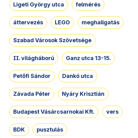
Ligeti György utca
felmérés
áttervezés
LEGO
meghallgatás
Szabad Városok Szövetsége
II. világháború
Ganz utca 13-15.
Petőfi Sándor
Dankó utca
Závada Péter
Nyáry Krisztián
Budapest Vásárcsarnokai Kft.
vers
BDK
pusztulás