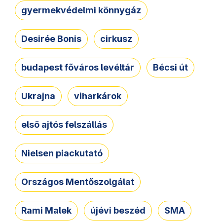
gyermekvédelmi könnygáz
Desirée Bonis
cirkusz
budapest főváros levéltár
Bécsi út
Ukrajna
viharkárok
első ajtós felszállás
Nielsen piackutató
Országos Mentőszolgálat
Rami Malek
újévi beszéd
SMA