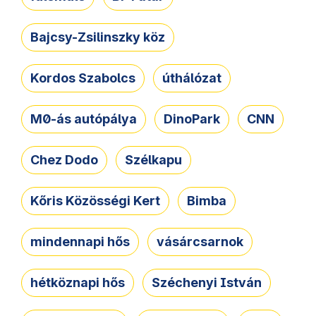
Bajcsy-Zsilinszky köz
Kordos Szabolcs
úthálózat
M0-ás autópálya
DinoPark
CNN
Chez Dodo
Szélkapu
Kőris Közösségi Kert
Bimba
mindennapi hős
vásárcsarnok
hétköznapi hős
Széchenyi István