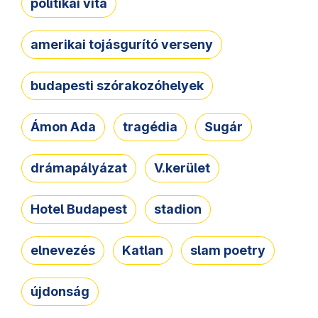
politikai vita
amerikai tojásgurító verseny
budapesti szórakozóhelyek
Ámon Ada
tragédia
Sugár
drámapályázat
V.kerület
Hotel Budapest
stadion
elnevezés
Katlan
slam poetry
újdonság