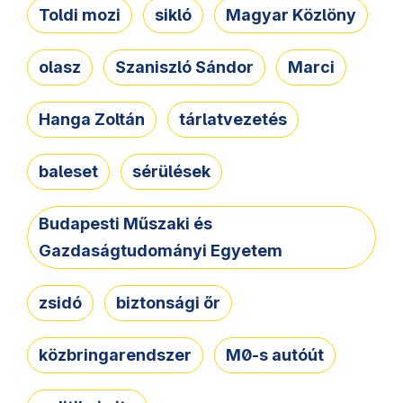
Toldi mozi
sikló
Magyar Közlöny
olasz
Szaniszló Sándor
Marci
Hanga Zoltán
tárlatvezetés
baleset
sérülések
Budapesti Műszaki és
Gazdaságtudományi Egyetem
zsidó
biztonsági őr
közbringarendszer
M0-s autóút