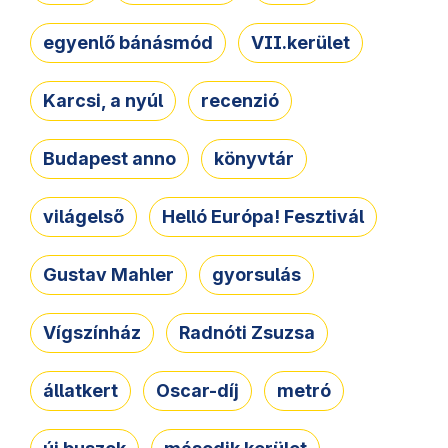
egyenlő bánásmód
VII.kerület
Karcsi, a nyúl
recenzió
Budapest anno
könyvtár
világelső
Helló Európa! Fesztivál
Gustav Mahler
gyorsulás
Vígszínház
Radnóti Zsuzsa
állatkert
Oscar-díj
metró