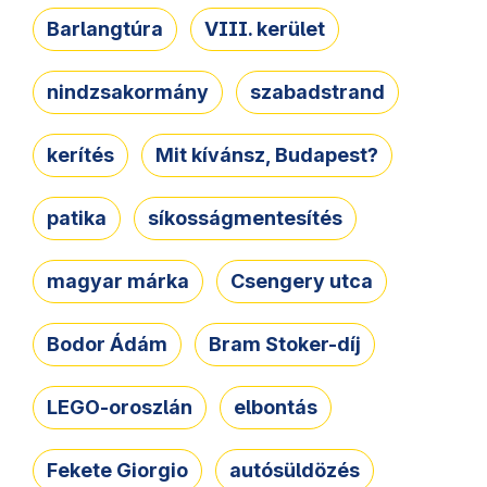
Barlangtúra
VIII. kerület
nindzsakormány
szabadstrand
kerítés
Mit kívánsz, Budapest?
patika
síkosságmentesítés
magyar márka
Csengery utca
Bodor Ádám
Bram Stoker-díj
LEGO-oroszlán
elbontás
Fekete Giorgio
autósüldözés