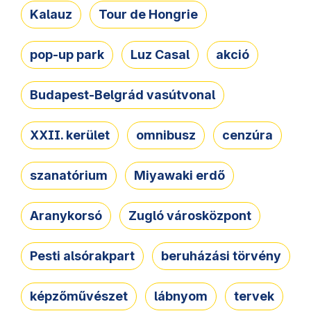
Kalauz
Tour de Hongrie
pop-up park
Luz Casal
akció
Budapest-Belgrád vasútvonal
XXII. kerület
omnibusz
cenzúra
szanatórium
Miyawaki erdő
Aranykorsó
Zugló városközpont
Pesti alsórakpart
beruházási törvény
képzőművészet
lábnyom
tervek