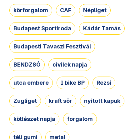
körforgalom
CAF
Népliget
Budapest Sportiroda
Kádár Tamás
Budapesti Tavaszi Fesztivál
BENDZSÓ
civilek napja
utca embere
I bike BP
Rezsi
Zugliget
kraft sör
nyitott kapuk
költészet napja
forgalom
téli gumi
metal