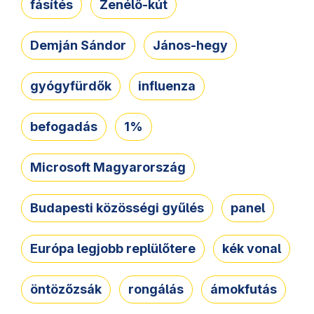
fásítés
Zenélő-kút
Demján Sándor
János-hegy
gyógyfürdők
influenza
befogadás
1%
Microsoft Magyarország
Budapesti közösségi gyűlés
panel
Európa legjobb replülőtere
kék vonal
öntözőzsák
rongálás
ámokfutás