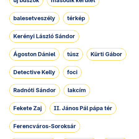
új buszok
második kerület
balesetveszély
térkép
Kerényi László Sándor
Ágoston Dániel
túsz
Kürti Gábor
Detective Kelly
foci
Radnóti Sándor
lakcím
Fekete Zaj
II. János Pál pápa tér
Ferencváros-Soroksár