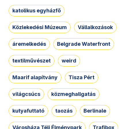
katolikus egyházfő
Közlekedési Múzeum
Vállalkozások
áremelkedés
Belgrade Waterfront
textilművészet
weird
Maarif alapítvány
Tisza Pért
világcsúcs
közmeghallgatás
kutyafuttató
taozás
Berlinale
Városháza Téli Élménypark
Trafibox