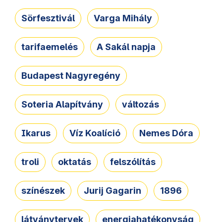
Sörfesztivál
Varga Mihály
tarifaemelés
A Sakál napja
Budapest Nagyregény
Soteria Alapítvány
változás
Ikarus
Víz Koalíció
Nemes Dóra
troli
oktatás
felszólítás
színészek
Jurij Gagarin
1896
látványtervek
energiahatékonyság