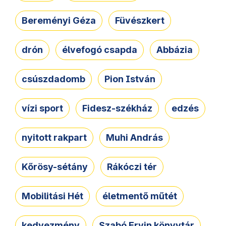
Bereményi Géza
Füvészkert
drón
élvefogó csapda
Abbázia
csúszdadomb
Pion István
vízi sport
Fidesz-székház
edzés
nyitott rakpart
Muhi András
Kőrösy-sétány
Rákóczi tér
Mobilitási Hét
életmentő műtét
kedvezmény
Szabó Ervin könyvtár