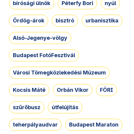
bírósági ülnök
Péterfy Bori
nyúl
Ördög-árok
bisztró
urbanisztika
Alsó-Jegenye-völgy
Budapest FotóFesztivál
Városi Tömegközlekedési Múzeum
Kocsis Máté
Orbán Vikor
FÖRI
szűrőbusz
útfelújítás
teherpályaudvar
Budapest Maraton