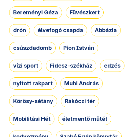
Bereményi Géza
Füvészkert
drón
élvefogó csapda
Abbázia
csúszdadomb
Pion István
vízi sport
Fidesz-székház
edzés
nyitott rakpart
Muhi András
Kőrösy-sétány
Rákóczi tér
Mobilitási Hét
életmentő műtét
kedvezmény
Szabó Ervin könyvtár