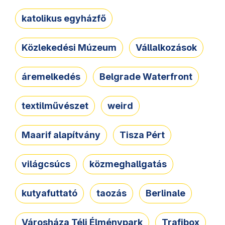
katolikus egyházfő
Közlekedési Múzeum
Vállalkozások
áremelkedés
Belgrade Waterfront
textilművészet
weird
Maarif alapítvány
Tisza Pért
világcsúcs
közmeghallgatás
kutyafuttató
taozás
Berlinale
Városháza Téli Élménypark
Trafibox