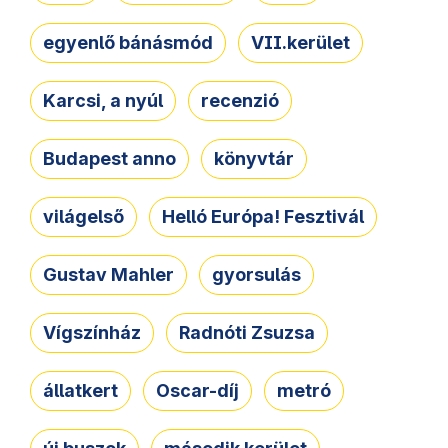
egyenlő bánásmód
VII.kerület
Karcsi, a nyúl
recenzió
Budapest anno
könyvtár
világelső
Helló Európa! Fesztivál
Gustav Mahler
gyorsulás
Vígszínház
Radnóti Zsuzsa
állatkert
Oscar-díj
metró