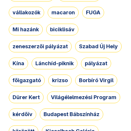
vállakozók
macaron
FUGA
Mi hazánk
biciklisáv
zeneszerzői pályázat
Szabad Új Hely
Kína
Lánchíd-piknik
pályázat
főigazgató
krizso
Borbíró Virgil
Dürer Kert
Világélelmezési Program
kérdőív
Budapest Bábszínház