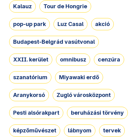
Kalauz
Tour de Hongrie
pop-up park
Luz Casal
akció
Budapest-Belgrád vasútvonal
XXII. kerület
omnibusz
cenzúra
szanatórium
Miyawaki erdő
Aranykorsó
Zugló városközpont
Pesti alsórakpart
beruházási törvény
képzőművészet
lábnyom
tervek