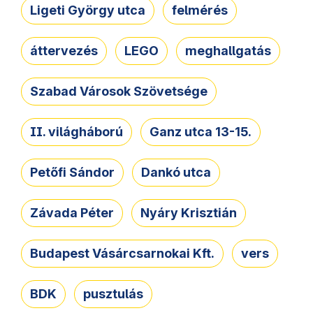
Ligeti György utca
felmérés
áttervezés
LEGO
meghallgatás
Szabad Városok Szövetsége
II. világháború
Ganz utca 13-15.
Petőfi Sándor
Dankó utca
Závada Péter
Nyáry Krisztián
Budapest Vásárcsarnokai Kft.
vers
BDK
pusztulás