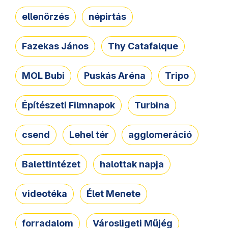
ellenőrzés
népirtás
Fazekas János
Thy Catafalque
MOL Bubi
Puskás Aréna
Tripo
Építészeti Filmnapok
Turbina
csend
Lehel tér
agglomeráció
Balettintézet
halottak napja
videotéka
Élet Menete
forradalom
Városligeti Műjég