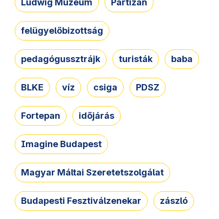
Ludwig Múzeum
Partizán
felügyelőbizottság
pedagógussztrájk
turisták
baba
BLKE
víz
csiga
PDSZ
Fortepan
időjárás
Imagine Budapest
Magyar Máltai Szeretetszolgálat
Budapesti Fesztiválzenekar
zászló