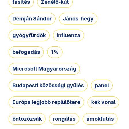
fásítés
Zenélő-kút
Demján Sándor
János-hegy
gyógyfürdők
influenza
befogadás
1%
Microsoft Magyarország
Budapesti közösségi gyűlés
panel
Európa legjobb replülőtere
kék vonal
öntözőzsák
rongálás
ámokfutás