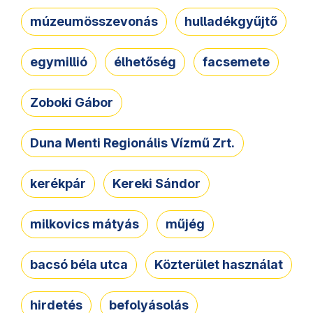
múzeumösszevonás
hulladékgyűjtő
egymillió
élhetőség
facsemete
Zoboki Gábor
Duna Menti Regionális Vízmű Zrt.
kerékpár
Kereki Sándor
milkovics mátyás
műjég
bacsó béla utca
Közterület használat
hirdetés
befolyásolás