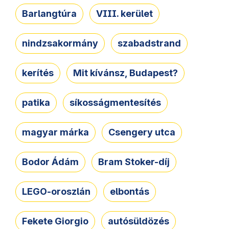
Barlangtúra
VIII. kerület
nindzsakormány
szabadstrand
kerítés
Mit kívánsz, Budapest?
patika
síkosságmentesítés
magyar márka
Csengery utca
Bodor Ádám
Bram Stoker-díj
LEGO-oroszlán
elbontás
Fekete Giorgio
autósüldözés