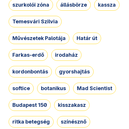
szurkolói zóna
állásbörze
kassza
Temesvári Szilvia
Művészetek Palotája
Határ út
Farkas-erdő
irodaház
kordonbontás
gyorshajtás
softice
botanikus
Mad Scientist
Budapest 150
kisszakasz
ritka betegség
színésznő