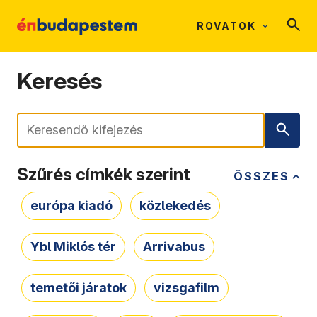
ROVATOK
Keresés
Keresés
Szűrés címkék szerint
ÖSSZES
európa kiadó
közlekedés
Ybl Miklós tér
Arrivabus
temetői járatok
vizsgafilm