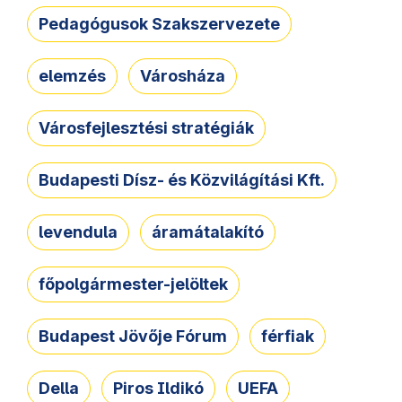
Pedagógusok Szakszervezete
elemzés
Városháza
Városfejlesztési stratégiák
Budapesti Dísz- és Közvilágítási Kft.
levendula
áramátalakító
főpolgármester-jelöltek
Budapest Jövője Fórum
férfiak
Della
Piros Ildikó
UEFA