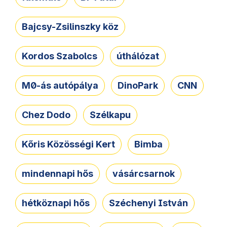
Bajcsy-Zsilinszky köz
Kordos Szabolcs
úthálózat
M0-ás autópálya
DinoPark
CNN
Chez Dodo
Szélkapu
Kőris Közösségi Kert
Bimba
mindennapi hős
vásárcsarnok
hétköznapi hős
Széchenyi István