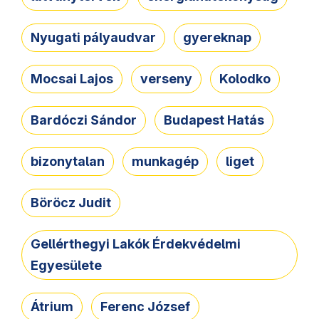
Nyugati pályaudvar
gyereknap
Mocsai Lajos
verseny
Kolodko
Bardóczi Sándor
Budapest Hatás
bizonytalan
munkagép
liget
Böröcz Judit
Gellérthegyi Lakók Érdekvédelmi
Egyesülete
Átrium
Ferenc József