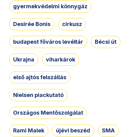
gyermekvédelmi könnygáz
Desirée Bonis
cirkusz
budapest főváros levéltár
Bécsi út
Ukrajna
viharkárok
első ajtós felszállás
Nielsen piackutató
Országos Mentőszolgálat
Rami Malek
újévi beszéd
SMA