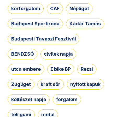
körforgalom
CAF
Népliget
Budapest Sportiroda
Kádár Tamás
Budapesti Tavaszi Fesztivál
BENDZSÓ
civilek napja
utca embere
I bike BP
Rezsi
Zugliget
kraft sör
nyitott kapuk
költészet napja
forgalom
téli gumi
metal