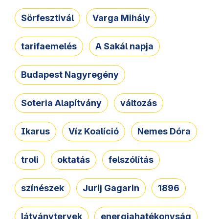
Sörfesztivál
Varga Mihály
tarifaemelés
A Sakál napja
Budapest Nagyregény
Soteria Alapítvány
változás
Ikarus
Víz Koalíció
Nemes Dóra
troli
oktatás
felszólítás
színészek
Jurij Gagarin
1896
látványtervek
energiahatékonyság