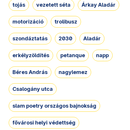
tojás
vezetett séta
Árkay Aladár
motorizáció
trolibusz
szondáztatás
2030
Aladár
erkélyzöldítés
petanque
napp
Béres András
nagylemez
Csalogány utca
slam poetry országos bajnokság
fővárosi helyi védettség