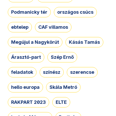
Podmanicky tér
országos csúcs
ebtelep
CAF villamos
Megújul a Nagykörút
Kásás Tamás
Árasztó-part
Szép Ernő
feladatok
színész
szerencse
hello europa
Skála Metró
RAKPART 2023
ELTE