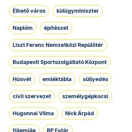
Élhető város
külügyminiszter
Naplóm
építészet
Liszt Ferenc Nemzetközi Repülőtér
Budapesti Sportszolgáltató Központ
Húsvét
emléktábla
süllyedés
civil szervezet
személygépkocsi
Hugonnai Vilma
Nick Árpád
fülemüle
BP Fatár