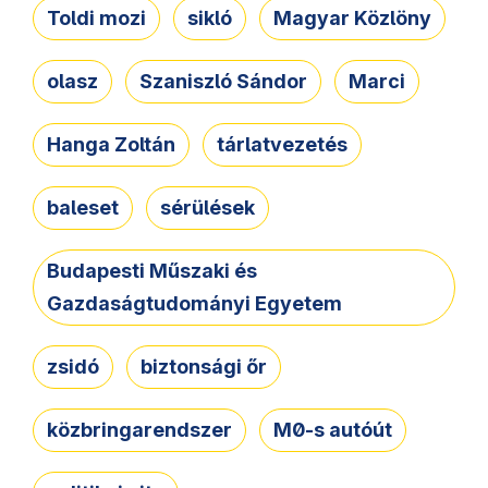
Toldi mozi
sikló
Magyar Közlöny
olasz
Szaniszló Sándor
Marci
Hanga Zoltán
tárlatvezetés
baleset
sérülések
Budapesti Műszaki és
Gazdaságtudományi Egyetem
zsidó
biztonsági őr
közbringarendszer
M0-s autóút