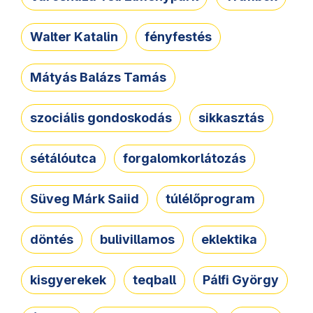
Walter Katalin
fényfestés
Mátyás Balázs Tamás
szociális gondoskodás
sikkasztás
sétálóutca
forgalomkorlátozás
Süveg Márk Saiid
túlélőprogram
döntés
bulivillamos
eklektika
kisgyerekek
teqball
Pálfi György