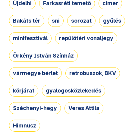
Újdelhi
Farkasréti temető
címer
Bakáts tér
sni
sorozat
gyűlés
minifesztivál
repülőtéri vonaljegy
Örkény István Színház
vármegye bérlet
retrobuszok, BKV
körjárat
gyalogosközlekedés
Széchenyi-hegy
Veres Attila
Himnusz