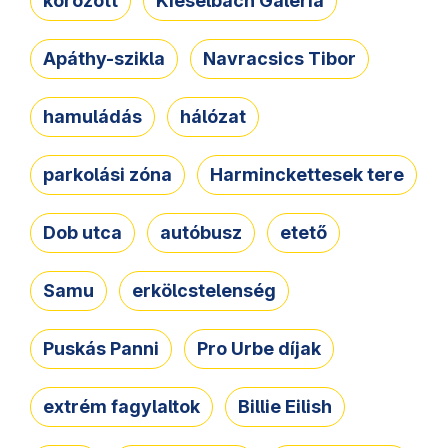
körözött
Kieselbach Galéria
Apáthy-szikla
Navracsics Tibor
hamuládás
hálózat
parkolási zóna
Harminckettesek tere
Dob utca
autóbusz
etető
Samu
erkölcstelenség
Puskás Panni
Pro Urbe díjak
extrém fagylaltok
Billie Eilish