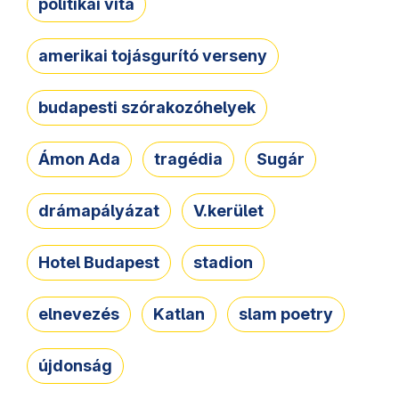
politikai vita
amerikai tojásgurító verseny
budapesti szórakozóhelyek
Ámon Ada
tragédia
Sugár
drámapályázat
V.kerület
Hotel Budapest
stadion
elnevezés
Katlan
slam poetry
újdonság