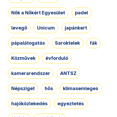
Nők a Nőkért Egyesület
padel
levegő
Unicum
japánkert
pápalátogatás
Saroktelek
fák
Közművek
évforduló
kamerarendszer
ANTSZ
Népsziget
hős
klímasemleges
hajóközlekedés
egyeztetés