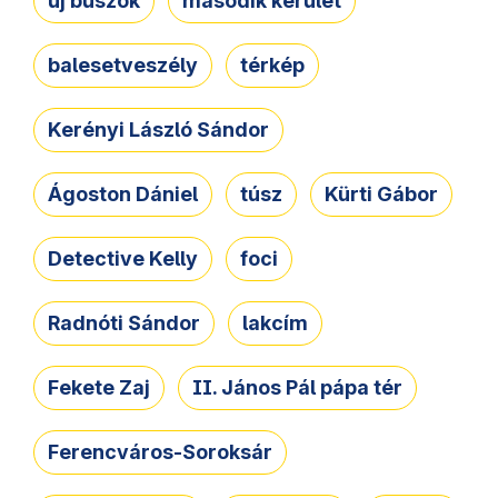
új buszok
második kerület
balesetveszély
térkép
Kerényi László Sándor
Ágoston Dániel
túsz
Kürti Gábor
Detective Kelly
foci
Radnóti Sándor
lakcím
Fekete Zaj
II. János Pál pápa tér
Ferencváros-Soroksár