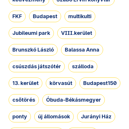
FKF
Budapest
multikulti
Jubileumi park
VIII.kerület
Brunszkó László
Balassa Anna
csúszdás játszótér
szálloda
13. kerület
körvasút
Budapest150
csőtörés
Óbuda-Békásmegyer
ponty
új állomások
Jurányi Ház