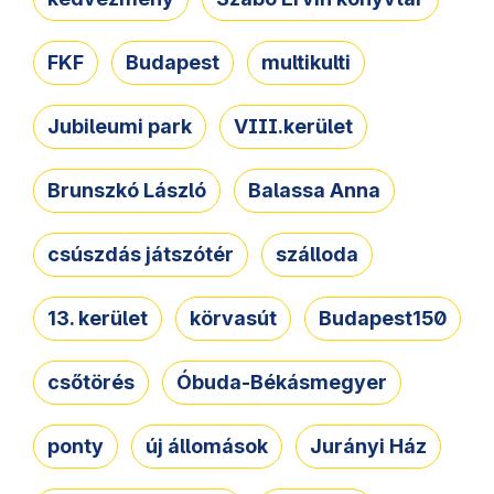
FKF
Budapest
multikulti
Jubileumi park
VIII.kerület
Brunszkó László
Balassa Anna
csúszdás játszótér
szálloda
13. kerület
körvasút
Budapest150
csőtörés
Óbuda-Békásmegyer
ponty
új állomások
Jurányi Ház