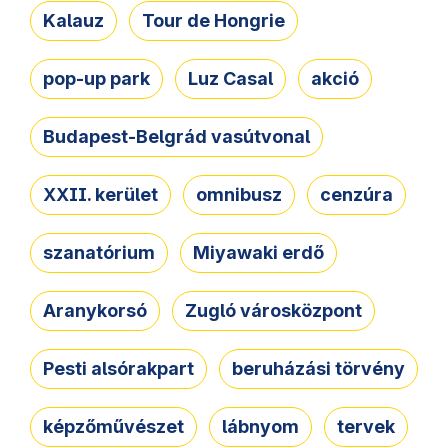
Kalauz
Tour de Hongrie
pop-up park
Luz Casal
akció
Budapest-Belgrád vasútvonal
XXII. kerület
omnibusz
cenzúra
szanatórium
Miyawaki erdő
Aranykorsó
Zugló városközpont
Pesti alsórakpart
beruházási törvény
képzőművészet
lábnyom
tervek