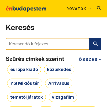
ROVATOK
Keresés
Keresés
Szűrés címkék szerint
ÖSSZES
európa kiadó
közlekedés
Ybl Miklós tér
Arrivabus
temetői járatok
vizsgafilm