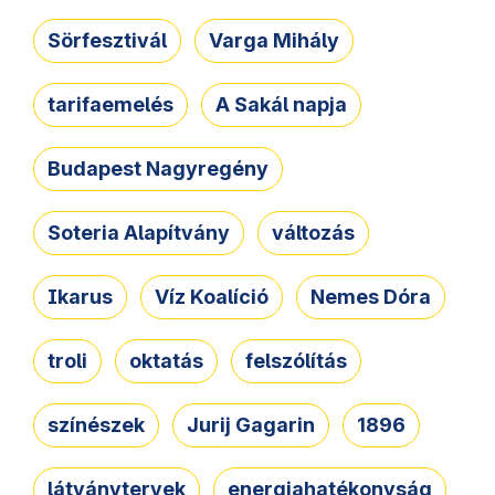
Sörfesztivál
Varga Mihály
tarifaemelés
A Sakál napja
Budapest Nagyregény
Soteria Alapítvány
változás
Ikarus
Víz Koalíció
Nemes Dóra
troli
oktatás
felszólítás
színészek
Jurij Gagarin
1896
látványtervek
energiahatékonyság