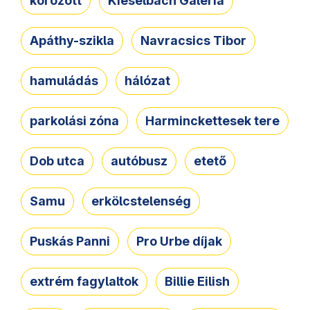
körözött
Kieselbach Galéria
Apáthy-szikla
Navracsics Tibor
hamuládás
hálózat
parkolási zóna
Harminckettesek tere
Dob utca
autóbusz
etető
Samu
erkölcstelenség
Puskás Panni
Pro Urbe díjak
extrém fagylaltok
Billie Eilish