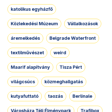
katolikus egyházfő
Közlekedési Múzeum
Vállalkozások
áremelkedés
Belgrade Waterfront
textilművészet
weird
Maarif alapítvány
Tisza Pért
világcsúcs
közmeghallgatás
kutyafuttató
taozás
Berlinale
Városháza Téli Élménypark
Trafibox