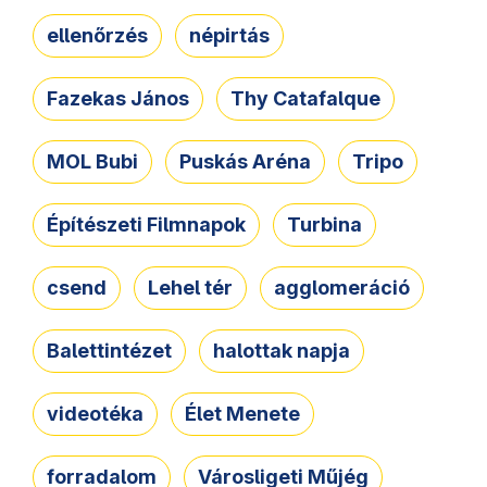
ellenőrzés
népirtás
Fazekas János
Thy Catafalque
MOL Bubi
Puskás Aréna
Tripo
Építészeti Filmnapok
Turbina
csend
Lehel tér
agglomeráció
Balettintézet
halottak napja
videotéka
Élet Menete
forradalom
Városligeti Műjég