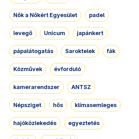
Nők a Nőkért Egyesület
padel
levegő
Unicum
japánkert
pápalátogatás
Saroktelek
fák
Közművek
évforduló
kamerarendszer
ANTSZ
Népsziget
hős
klímasemleges
hajóközlekedés
egyeztetés