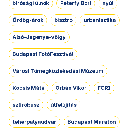
bírósági ülnök
Péterfy Bori
nyúl
Ördög-árok
bisztró
urbanisztika
Alsó-Jegenye-völgy
Budapest FotóFesztivál
Városi Tömegközlekedési Múzeum
Kocsis Máté
Orbán Vikor
FÖRI
szűrőbusz
útfelújítás
teherpályaudvar
Budapest Maraton