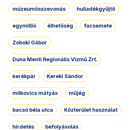
múzeumösszevonás
hulladékgyűjtő
egymillió
élhetőség
facsemete
Zoboki Gábor
Duna Menti Regionális Vízmű Zrt.
kerékpár
Kereki Sándor
milkovics mátyás
műjég
bacsó béla utca
Közterület használat
hirdetés
befolyásolás