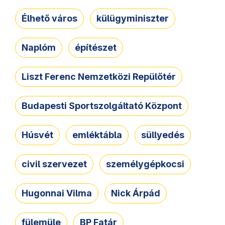
Élhető város
külügyminiszter
Naplóm
építészet
Liszt Ferenc Nemzetközi Repülőtér
Budapesti Sportszolgáltató Központ
Húsvét
emléktábla
süllyedés
civil szervezet
személygépkocsi
Hugonnai Vilma
Nick Árpád
fülemüle
BP Fatár