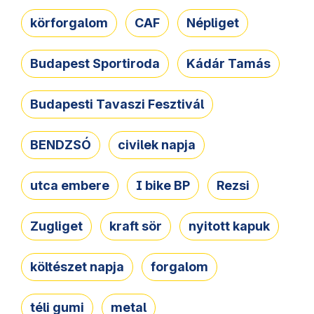
körforgalom
CAF
Népliget
Budapest Sportiroda
Kádár Tamás
Budapesti Tavaszi Fesztivál
BENDZSÓ
civilek napja
utca embere
I bike BP
Rezsi
Zugliget
kraft sör
nyitott kapuk
költészet napja
forgalom
téli gumi
metal