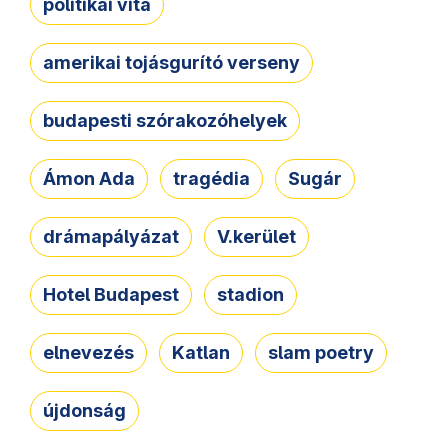
politikai vita
amerikai tojásgurító verseny
budapesti szórakozóhelyek
Ámon Ada
tragédia
Sugár
drámapályázat
V.kerület
Hotel Budapest
stadion
elnevezés
Katlan
slam poetry
újdonság