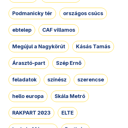
Podmanicky tér
országos csúcs
ebtelep
CAF villamos
Megújul a Nagykörút
Kásás Tamás
Árasztó-part
Szép Ernő
feladatok
színész
szerencse
hello europa
Skála Metró
RAKPART 2023
ELTE