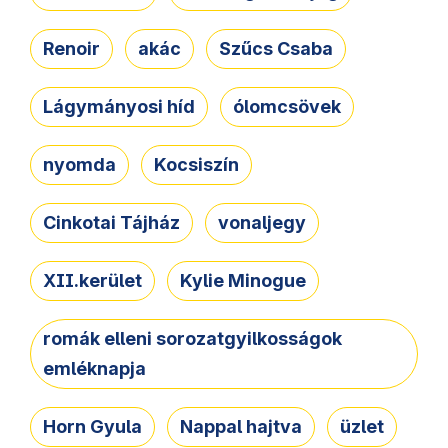
Renoir
akác
Szűcs Csaba
Lágymányosi híd
ólomcsövek
nyomda
Kocsiszín
Cinkotai Tájház
vonaljegy
XII.kerület
Kylie Minogue
romák elleni sorozatgyilkosságok
emléknapja
Horn Gyula
Nappal hajtva
üzlet