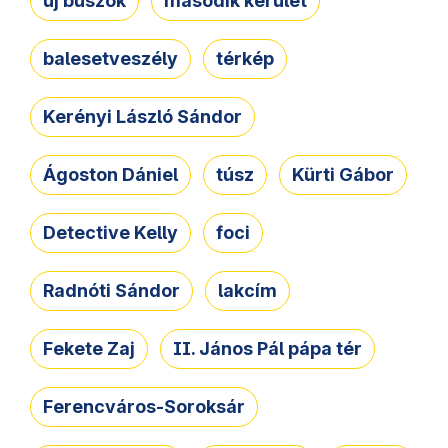
új buszok
második kerület
balesetveszély
térkép
Kerényi László Sándor
Ágoston Dániel
túsz
Kürti Gábor
Detective Kelly
foci
Radnóti Sándor
lakcím
Fekete Zaj
II. János Pál pápa tér
Ferencváros-Soroksár