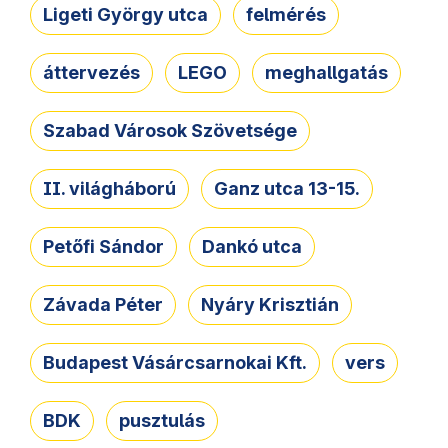
Ligeti György utca
felmérés
áttervezés
LEGO
meghallgatás
Szabad Városok Szövetsége
II. világháború
Ganz utca 13-15.
Petőfi Sándor
Dankó utca
Závada Péter
Nyáry Krisztián
Budapest Vásárcsarnokai Kft.
vers
BDK
pusztulás