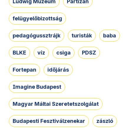
Ludwig Múzeum
Partizán
felügyelőbizottság
pedagógussztrájk
turisták
baba
BLKE
víz
csiga
PDSZ
Fortepan
időjárás
Imagine Budapest
Magyar Máltai Szeretetszolgálat
Budapesti Fesztiválzenekar
zászló