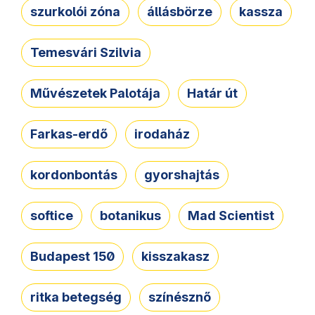
szurkolói zóna
állásbörze
kassza
Temesvári Szilvia
Művészetek Palotája
Határ út
Farkas-erdő
irodaház
kordonbontás
gyorshajtás
softice
botanikus
Mad Scientist
Budapest 150
kisszakasz
ritka betegség
színésznő