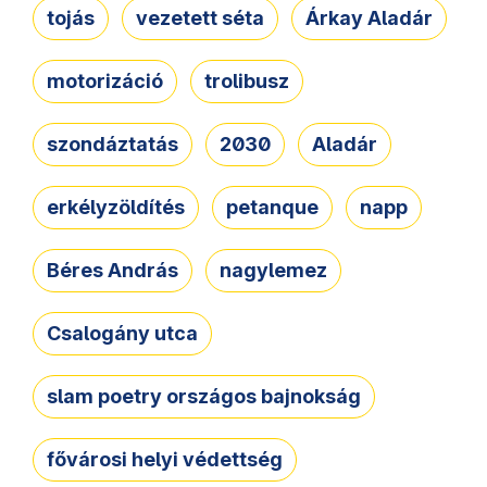
tojás
vezetett séta
Árkay Aladár
motorizáció
trolibusz
szondáztatás
2030
Aladár
erkélyzöldítés
petanque
napp
Béres András
nagylemez
Csalogány utca
slam poetry országos bajnokság
fővárosi helyi védettség