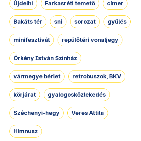
Újdelhi
Farkasréti temető
címer
Bakáts tér
sni
sorozat
gyűlés
minifesztivál
repülőtéri vonaljegy
Örkény István Színház
vármegye bérlet
retrobuszok, BKV
körjárat
gyalogosközlekedés
Széchenyi-hegy
Veres Attila
Himnusz