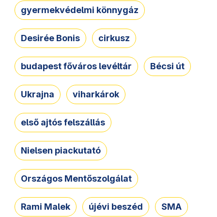
gyermekvédelmi könnygáz
Desirée Bonis
cirkusz
budapest főváros levéltár
Bécsi út
Ukrajna
viharkárok
első ajtós felszállás
Nielsen piackutató
Országos Mentőszolgálat
Rami Malek
újévi beszéd
SMA