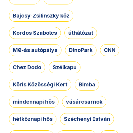
Bajcsy-Zsilinszky köz
Kordos Szabolcs
úthálózat
M0-ás autópálya
DinoPark
CNN
Chez Dodo
Szélkapu
Kőris Közösségi Kert
Bimba
mindennapi hős
vásárcsarnok
hétköznapi hős
Széchenyi István