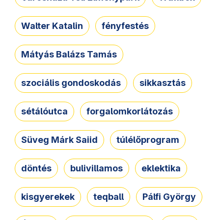
Walter Katalin
fényfestés
Mátyás Balázs Tamás
szociális gondoskodás
sikkasztás
sétálóutca
forgalomkorlátozás
Süveg Márk Saiid
túlélőprogram
döntés
bulivillamos
eklektika
kisgyerekek
teqball
Pálfi György