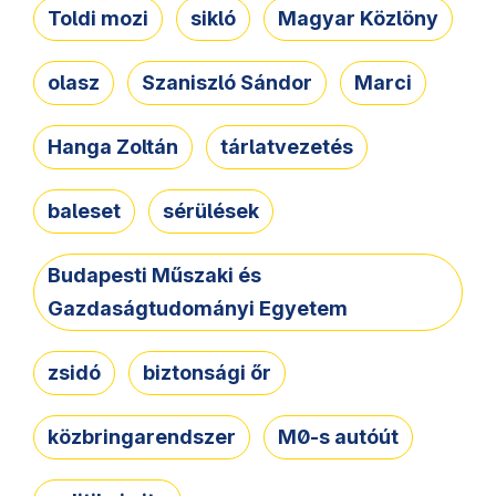
Toldi mozi
sikló
Magyar Közlöny
olasz
Szaniszló Sándor
Marci
Hanga Zoltán
tárlatvezetés
baleset
sérülések
Budapesti Műszaki és
Gazdaságtudományi Egyetem
zsidó
biztonsági őr
közbringarendszer
M0-s autóút