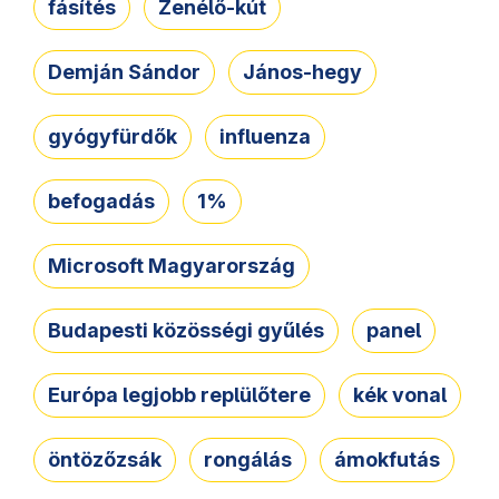
fásítés
Zenélő-kút
Demján Sándor
János-hegy
gyógyfürdők
influenza
befogadás
1%
Microsoft Magyarország
Budapesti közösségi gyűlés
panel
Európa legjobb replülőtere
kék vonal
öntözőzsák
rongálás
ámokfutás