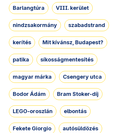
Barlangtúra
VIII. kerület
nindzsakormány
szabadstrand
kerítés
Mit kívánsz, Budapest?
patika
síkosságmentesítés
magyar márka
Csengery utca
Bodor Ádám
Bram Stoker-díj
LEGO-oroszlán
elbontás
Fekete Giorgio
autósüldözés