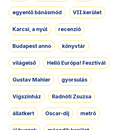
egyenlő bánásmód
VII.kerület
Karcsi, a nyúl
recenzió
Budapest anno
könyvtár
világelső
Helló Európa! Fesztivál
Gustav Mahler
gyorsulás
Vígszínház
Radnóti Zsuzsa
állatkert
Oscar-díj
metró