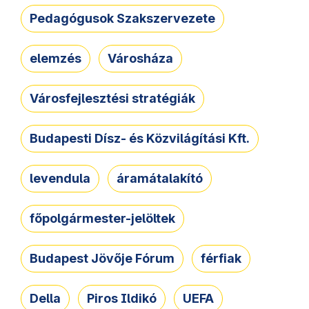
Pedagógusok Szakszervezete
elemzés
Városháza
Városfejlesztési stratégiák
Budapesti Dísz- és Közvilágítási Kft.
levendula
áramátalakító
főpolgármester-jelöltek
Budapest Jövője Fórum
férfiak
Della
Piros Ildikó
UEFA