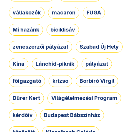
vállakozók
macaron
FUGA
Mi hazánk
biciklisáv
zeneszerzői pályázat
Szabad Új Hely
Kína
Lánchíd-piknik
pályázat
főigazgató
krizso
Borbíró Virgil
Dürer Kert
Világélelmezési Program
kérdőív
Budapest Bábszínház