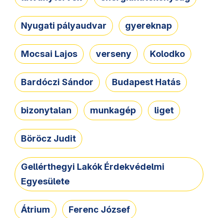
Nyugati pályaudvar
gyereknap
Mocsai Lajos
verseny
Kolodko
Bardóczi Sándor
Budapest Hatás
bizonytalan
munkagép
liget
Böröcz Judit
Gellérthegyi Lakók Érdekvédelmi
Egyesülete
Átrium
Ferenc József