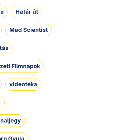
ja
Határ út
Mad Scientist
tás
zeti Filmnapok
videotéka
a
naljegy
rn Gyula