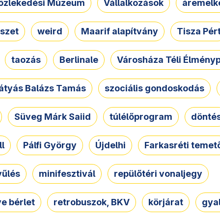
özlekedési Múzeum
Vállalkozások
áremelk
szet
weird
Maarif alapítvány
Tisza Pér
taozás
Berlinale
Városháza Téli Élmény
átyás Balázs Tamás
szociális gondoskodás
Süveg Márk Saiid
túlélőprogram
dönté
ll
Pálfi György
Újdelhi
Farkasréti temet
yűlés
minifesztivál
repülőtéri vonaljegy
e bérlet
retrobuszok, BKV
körjárat
gya