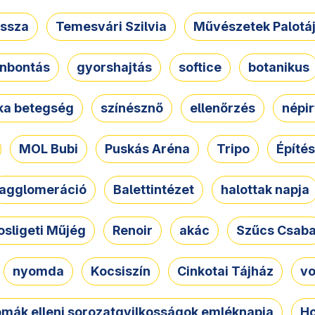
ssza
Temesvári Szilvia
Művészetek Palotá
nbontás
gyorshajtás
softice
botanikus
tka betegség
színésznő
ellenőrzés
népir
MOL Bubi
Puskás Aréna
Tripo
Építés
agglomeráció
Balettintézet
halottak napja
osligeti Műjég
Renoir
akác
Szűcs Csab
nyomda
Kocsiszín
Cinkotai Tájház
vo
omák elleni sorozatgyilkosságok emléknapja
Ho