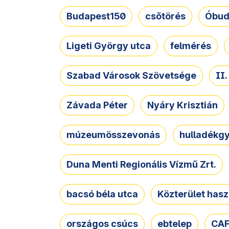
Budapest150
csőtörés
Óbud
Ligeti György utca
felmérés
Szabad Városok Szövetsége
II
Závada Péter
Nyáry Krisztián
múzeumösszevonás
hulladékgy
Duna Menti Regionális Vízmű Zrt.
bacsó béla utca
Közterület hasz
országos csúcs
ebtelep
CAF