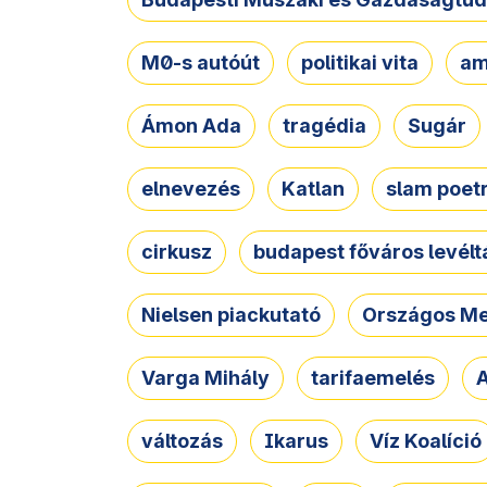
M0-s autóút
politikai vita
am
Ámon Ada
tragédia
Sugár
elnevezés
Katlan
slam poet
cirkusz
budapest főváros levélt
Nielsen piackutató
Országos Me
Varga Mihály
tarifaemelés
A
változás
Ikarus
Víz Koalíció