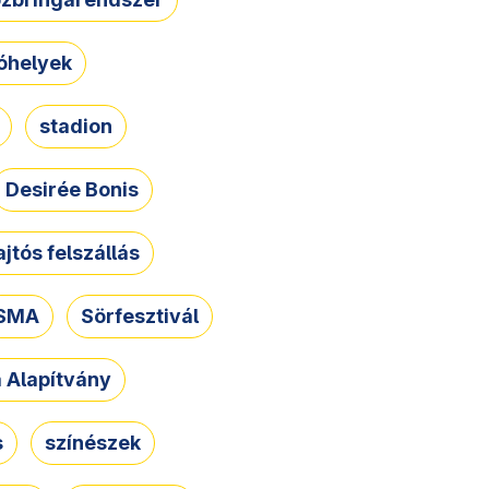
óhelyek
stadion
Desirée Bonis
ajtós felszállás
SMA
Sörfesztivál
a Alapítvány
s
színészek