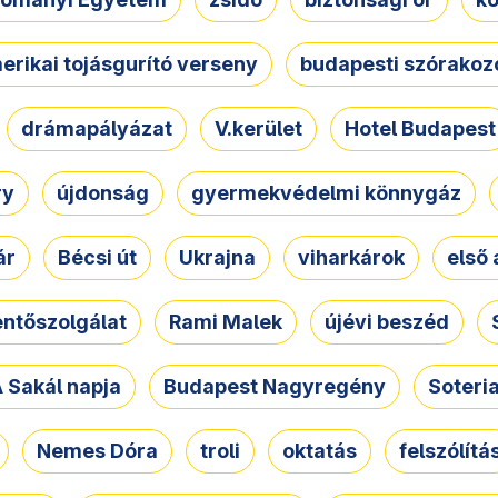
erikai tojásgurító verseny
budapesti szórakoz
drámapályázat
V.kerület
Hotel Budapest
ry
újdonság
gyermekvédelmi könnygáz
ár
Bécsi út
Ukrajna
viharkárok
első 
ntőszolgálat
Rami Malek
újévi beszéd
 Sakál napja
Budapest Nagyregény
Soteri
Nemes Dóra
troli
oktatás
felszólítá