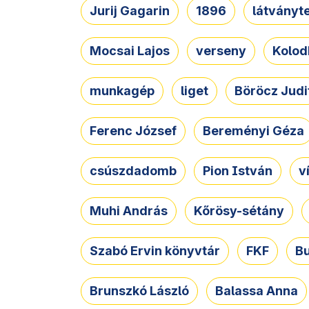
Jurij Gagarin
1896
látványt
Mocsai Lajos
verseny
Kolod
munkagép
liget
Böröcz Judi
Ferenc József
Bereményi Géza
csúszdadomb
Pion István
v
Muhi András
Kőrösy-sétány
Szabó Ervin könyvtár
FKF
B
Brunszkó László
Balassa Anna