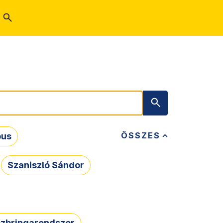
ÖSSZES
bus
Szaniszló Sándor
zbringarendszer