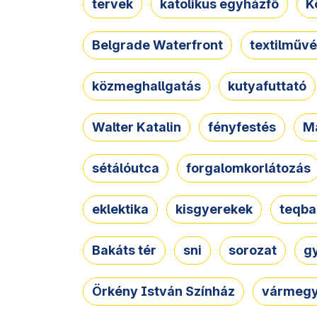
tervek
katolikus egyházfő
K
Belgrade Waterfront
textilművé
közmeghallgatás
kutyafuttató
Walter Katalin
fényfestés
M
sétálóutca
forgalomkorlátozás
eklektika
kisgyerekek
teqba
Bakáts tér
sni
sorozat
g
Örkény István Színház
vármegy