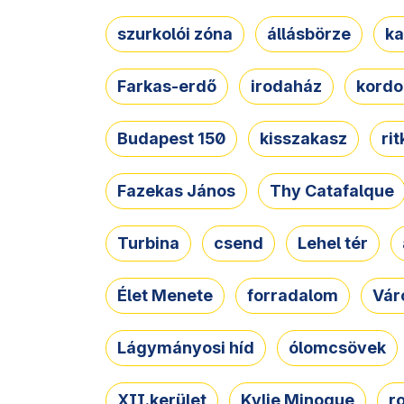
szurkolói zóna
állásbörze
ka
Farkas-erdő
irodaház
kordo
Budapest 150
kisszakasz
ri
Fazekas János
Thy Catafalque
Turbina
csend
Lehel tér
Élet Menete
forradalom
Vár
Lágymányosi híd
ólomcsövek
XII.kerület
Kylie Minogue
r