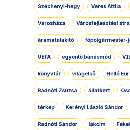
Széchenyi-hegy
Veres Attila
Városháza
Városfejlesztési str
áramátalakító
főpolgármester-j
UEFA
egyenlő bánásmód
VII
könyvtár
világelső
Helló Eur
Radnóti Zsuzsa
állatkert
Osc
térkép
Kerényi László Sándor
Radnóti Sándor
lakcím
Feket