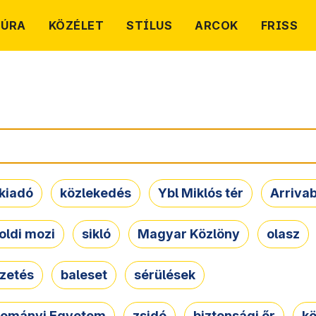
TÚRA
KÖZÉLET
STÍLUS
ARCOK
FRISS
kiadó
közlekedés
Ybl Miklós tér
Arriva
oldi mozi
sikló
Magyar Közlöny
olasz
ezetés
baleset
sérülések
dományi Egyetem
zsidó
biztonsági őr
kö