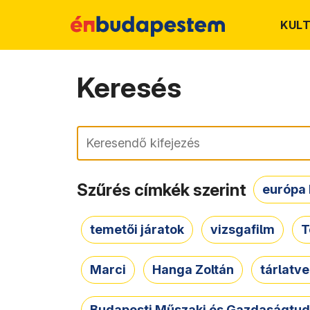
KUL
Keresés
Keresés
Szűrés címkék szerint
európa 
temetői járatok
vizsgafilm
T
Marci
Hanga Zoltán
tárlatv
Budapesti Műszaki és Gazdaságtu