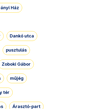
rányi Ház
r
Dankó utca
pusztulás
Zoboki Gábor
s
műjég
 tér
ás
Árasztó-part