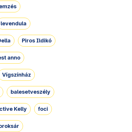
lemzés
levendula
ella
Piros Ildikó
st anno
Vígszínház
balesetveszély
ctive Kelly
foci
oroksár