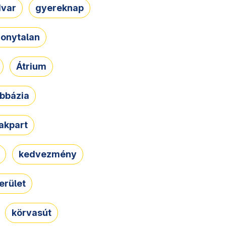
dvar
gyereknap
zonytalan
Átrium
bbázia
rakpart
kedvezmény
erület
körvasút