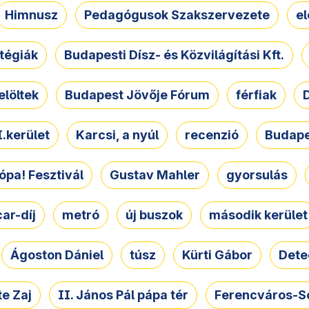
Himnusz
Pedagógusok Szakszervezete
e
atégiák
Budapesti Dísz- és Közvilágítási Kft.
elöltek
Budapest Jövője Fórum
férfiak
D
.kerület
Karcsi, a nyúl
recenzió
Budape
ópa! Fesztivál
Gustav Mahler
gyorsulás
ar-díj
metró
új buszok
második kerület
Ágoston Dániel
túsz
Kürti Gábor
Dete
e Zaj
II. János Pál pápa tér
Ferencváros-S