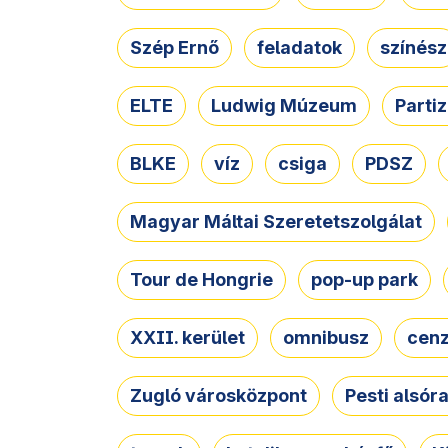
Szép Ernő
feladatok
színész
ELTE
Ludwig Múzeum
Parti
BLKE
víz
csiga
PDSZ
Magyar Máltai Szeretetszolgálat
Tour de Hongrie
pop-up park
XXII. kerület
omnibusz
cen
Zugló városközpont
Pesti alsór