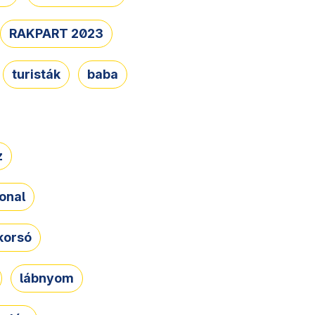
RAKPART 2023
turisták
baba
z
onal
korsó
lábnyom