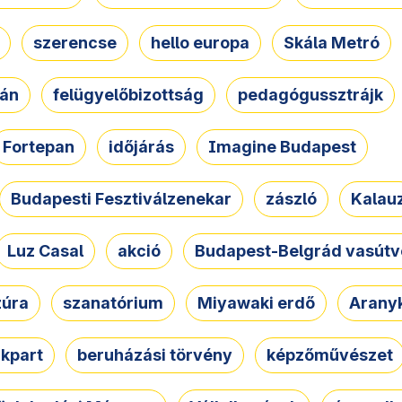
szerencse
hello europa
Skála Metró
zán
felügyelőbizottság
pedagógussztrájk
Fortepan
időjárás
Imagine Budapest
Budapesti Fesztiválzenekar
zászló
Kalau
Luz Casal
akció
Budapest-Belgrád vasútv
zúra
szanatórium
Miyawaki erdő
Arany
akpart
beruházási törvény
képzőművészet