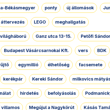
a-Békásmegyer
ponty
új állomások
Ju
áttervezés
LEGO
meghallgatás
. világháború
Ganz utca 13-15.
Petőfi Sándo
Budapest Vásárcsarnokai Kft.
vers
BDK
űjtő
egymillió
élhetőség
facsemete
kerékpár
Kereki Sándor
milkovics mátyá
nálat
hirdetés
befolyásolás
Podmanicky
 villamos
Megújul a Nagykörút
Kásás Tam