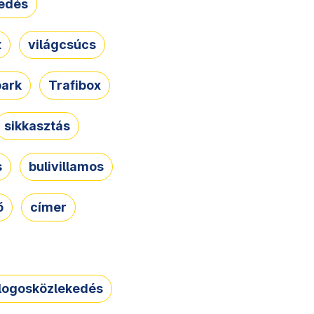
edés
t
világcsúcs
park
Trafibox
sikkasztás
s
bulivillamos
ő
címer
logosközlekedés