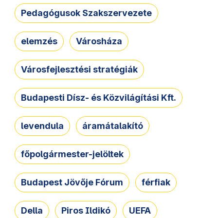
Pedagógusok Szakszervezete
elemzés
Városháza
Városfejlesztési stratégiák
Budapesti Dísz- és Közvilágítási Kft.
levendula
áramátalakító
főpolgármester-jelöltek
Budapest Jövője Fórum
férfiak
Della
Piros Ildikó
UEFA