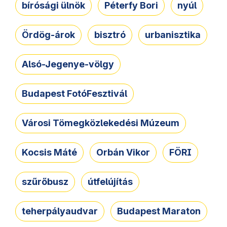
bírósági ülnök
Péterfy Bori
nyúl
Ördög-árok
bisztró
urbanisztika
Alsó-Jegenye-völgy
Budapest FotóFesztivál
Városi Tömegközlekedési Múzeum
Kocsis Máté
Orbán Vikor
FÖRI
szűrőbusz
útfelújítás
teherpályaudvar
Budapest Maraton