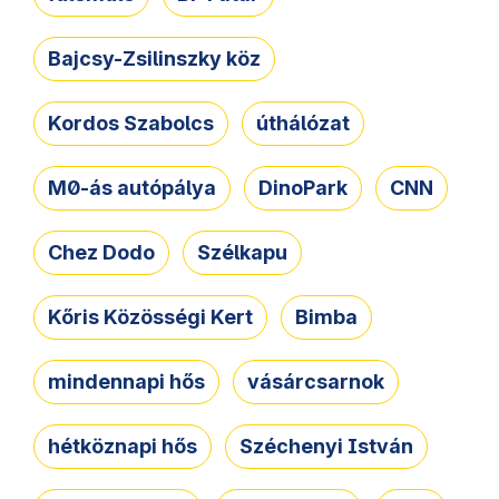
Bajcsy-Zsilinszky köz
Kordos Szabolcs
úthálózat
M0-ás autópálya
DinoPark
CNN
Chez Dodo
Szélkapu
Kőris Közösségi Kert
Bimba
mindennapi hős
vásárcsarnok
hétköznapi hős
Széchenyi István