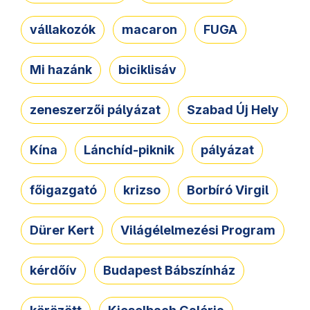
vállakozók
macaron
FUGA
Mi hazánk
biciklisáv
zeneszerzői pályázat
Szabad Új Hely
Kína
Lánchíd-piknik
pályázat
főigazgató
krizso
Borbíró Virgil
Dürer Kert
Világélelmezési Program
kérdőív
Budapest Bábszínház