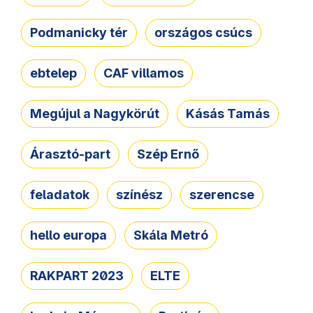
Podmanicky tér
országos csúcs
ebtelep
CAF villamos
Megújul a Nagykörút
Kásás Tamás
Árasztó-part
Szép Ernő
feladatok
színész
szerencse
hello europa
Skála Metró
RAKPART 2023
ELTE