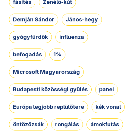
fásítés
Zenélő-kút
Demján Sándor
János-hegy
gyógyfürdők
influenza
befogadás
1%
Microsoft Magyarország
Budapesti közösségi gyűlés
panel
Európa legjobb replülőtere
kék vonal
öntözőzsák
rongálás
ámokfutás