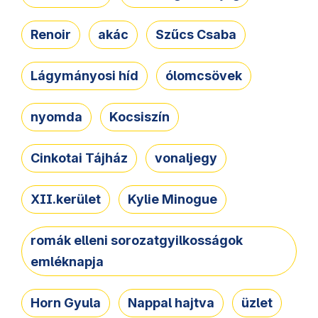
Renoir
akác
Szűcs Csaba
Lágymányosi híd
ólomcsövek
nyomda
Kocsiszín
Cinkotai Tájház
vonaljegy
XII.kerület
Kylie Minogue
romák elleni sorozatgyilkosságok
emléknapja
Horn Gyula
Nappal hajtva
üzlet