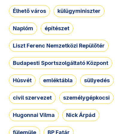
Élhető város
külügyminiszter
Naplóm
építészet
Liszt Ferenc Nemzetközi Repülőtér
Budapesti Sportszolgáltató Központ
Húsvét
emléktábla
süllyedés
civil szervezet
személygépkocsi
Hugonnai Vilma
Nick Árpád
fülemüle
BP Fatár