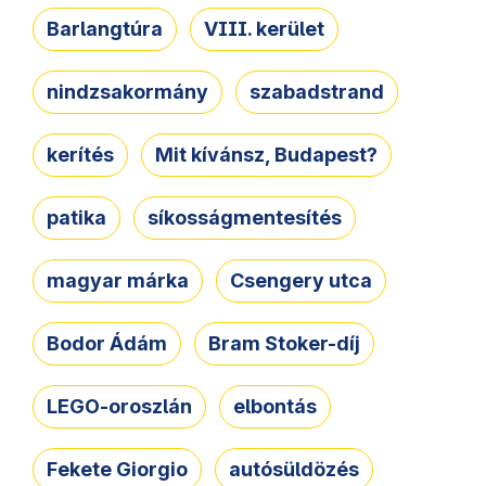
Barlangtúra
VIII. kerület
nindzsakormány
szabadstrand
kerítés
Mit kívánsz, Budapest?
patika
síkosságmentesítés
magyar márka
Csengery utca
Bodor Ádám
Bram Stoker-díj
LEGO-oroszlán
elbontás
Fekete Giorgio
autósüldözés