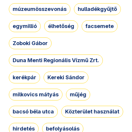
múzeumösszevonás
hulladékgyűjtő
egymillió
élhetőség
facsemete
Zoboki Gábor
Duna Menti Regionális Vízmű Zrt.
kerékpár
Kereki Sándor
milkovics mátyás
műjég
bacsó béla utca
Közterület használat
hirdetés
befolyásolás