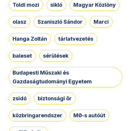
Toldi mozi
sikló
Magyar Közlöny
olasz
Szaniszló Sándor
Marci
Hanga Zoltán
tárlatvezetés
baleset
sérülések
Budapesti Műszaki és
Gazdaságtudományi Egyetem
zsidó
biztonsági őr
közbringarendszer
M0-s autóút