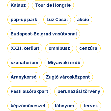
Kalauz
Tour de Hongrie
pop-up park
Luz Casal
akció
Budapest-Belgrád vasútvonal
XXII. kerület
omnibusz
cenzúra
szanatórium
Miyawaki erdő
Aranykorsó
Zugló városközpont
Pesti alsórakpart
beruházási törvény
képzőművészet
lábnyom
tervek