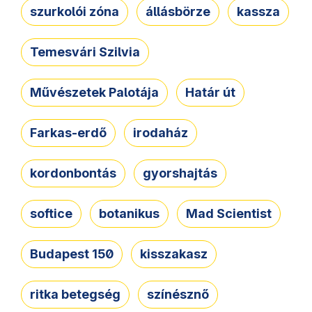
szurkolói zóna
állásbörze
kassza
Temesvári Szilvia
Művészetek Palotája
Határ út
Farkas-erdő
irodaház
kordonbontás
gyorshajtás
softice
botanikus
Mad Scientist
Budapest 150
kisszakasz
ritka betegség
színésznő