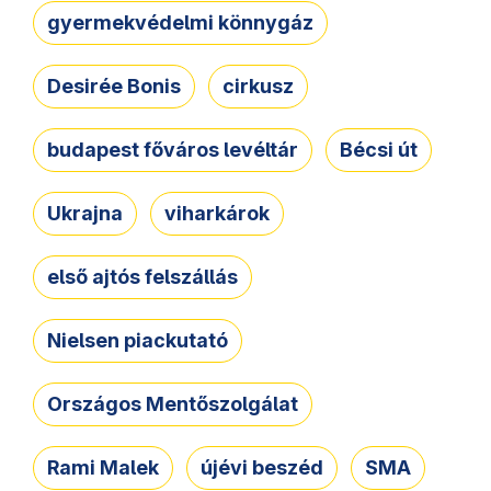
gyermekvédelmi könnygáz
Desirée Bonis
cirkusz
budapest főváros levéltár
Bécsi út
Ukrajna
viharkárok
első ajtós felszállás
Nielsen piackutató
Országos Mentőszolgálat
Rami Malek
újévi beszéd
SMA