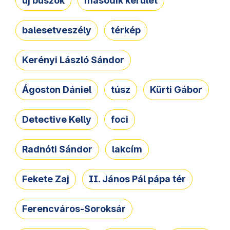
új buszok
második kerület
balesetveszély
térkép
Kerényi László Sándor
Ágoston Dániel
túsz
Kürti Gábor
Detective Kelly
foci
Radnóti Sándor
lakcím
Fekete Zaj
II. János Pál pápa tér
Ferencváros-Soroksár