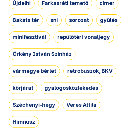
Újdelhi
Farkasréti temető
címer
Bakáts tér
sni
sorozat
gyűlés
minifesztivál
repülőtéri vonaljegy
Örkény István Színház
vármegye bérlet
retrobuszok, BKV
körjárat
gyalogosközlekedés
Széchenyi-hegy
Veres Attila
Himnusz