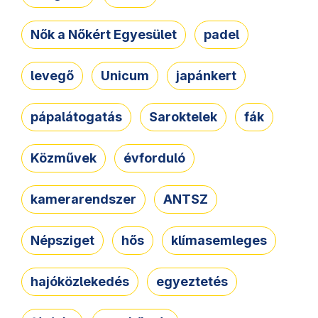
Nők a Nőkért Egyesület
padel
levegő
Unicum
japánkert
pápalátogatás
Saroktelek
fák
Közművek
évforduló
kamerarendszer
ANTSZ
Népsziget
hős
klímasemleges
hajóközlekedés
egyeztetés