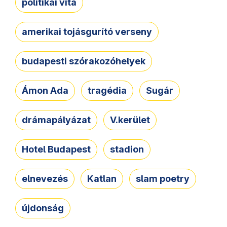
politikai vita
amerikai tojásgurító verseny
budapesti szórakozóhelyek
Ámon Ada
tragédia
Sugár
drámapályázat
V.kerület
Hotel Budapest
stadion
elnevezés
Katlan
slam poetry
újdonság