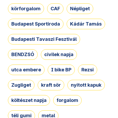
körforgalom
CAF
Népliget
Budapest Sportiroda
Kádár Tamás
Budapesti Tavaszi Fesztivál
BENDZSÓ
civilek napja
utca embere
I bike BP
Rezsi
Zugliget
kraft sör
nyitott kapuk
költészet napja
forgalom
téli gumi
metal