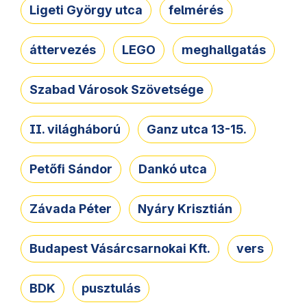
Ligeti György utca
felmérés
áttervezés
LEGO
meghallgatás
Szabad Városok Szövetsége
II. világháború
Ganz utca 13-15.
Petőfi Sándor
Dankó utca
Závada Péter
Nyáry Krisztián
Budapest Vásárcsarnokai Kft.
vers
BDK
pusztulás