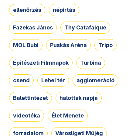
ellenőrzés
népirtás
Fazekas János
Thy Catafalque
MOL Bubi
Puskás Aréna
Tripo
Építészeti Filmnapok
Turbina
csend
Lehel tér
agglomeráció
Balettintézet
halottak napja
videotéka
Élet Menete
forradalom
Városligeti Műjég