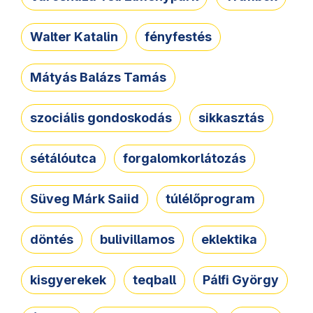
Walter Katalin
fényfestés
Mátyás Balázs Tamás
szociális gondoskodás
sikkasztás
sétálóutca
forgalomkorlátozás
Süveg Márk Saiid
túlélőprogram
döntés
bulivillamos
eklektika
kisgyerekek
teqball
Pálfi György