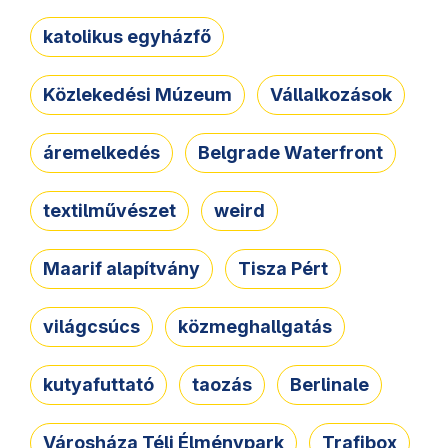
katolikus egyházfő
Közlekedési Múzeum
Vállalkozások
áremelkedés
Belgrade Waterfront
textilművészet
weird
Maarif alapítvány
Tisza Pért
világcsúcs
közmeghallgatás
kutyafuttató
taozás
Berlinale
Városháza Téli Élménypark
Trafibox