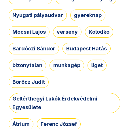
Nyugati pályaudvar
gyereknap
Mocsai Lajos
verseny
Kolodko
Bardóczi Sándor
Budapest Hatás
bizonytalan
munkagép
liget
Böröcz Judit
Gellérthegyi Lakók Érdekvédelmi
Egyesülete
Átrium
Ferenc József