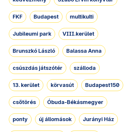
FKF
Budapest
multikulti
Jubileumi park
VIII.kerület
Brunszkó László
Balassa Anna
csúszdás játszótér
szálloda
13. kerület
körvasút
Budapest150
csőtörés
Óbuda-Békásmegyer
ponty
új állomások
Jurányi Ház