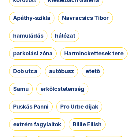
körözött
Kieselbach Galéria
Apáthy-szikla
Navracsics Tibor
hamuládás
hálózat
parkolási zóna
Harminckettesek tere
Dob utca
autóbusz
etető
Samu
erkölcstelenség
Puskás Panni
Pro Urbe díjak
extrém fagylaltok
Billie Eilish