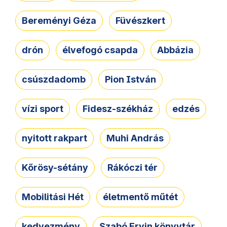
Bereményi Géza
Füvészkert
drón
élvefogó csapda
Abbázia
csúszdadomb
Pion István
vízi sport
Fidesz-székház
edzés
nyitott rakpart
Muhi András
Kőrösy-sétány
Rákóczi tér
Mobilitási Hét
életmentő műtét
kedvezmény
Szabó Ervin könyvtár