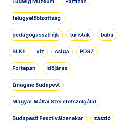
Ludwig Múzeum
Partizán
felügyelőbizottság
pedagógussztrájk
turisták
baba
BLKE
víz
csiga
PDSZ
Fortepan
időjárás
Imagine Budapest
Magyar Máltai Szeretetszolgálat
Budapesti Fesztiválzenekar
zászló