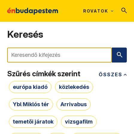
ROVATOK
Keresés
Keresés
Szűrés címkék szerint
ÖSSZES
európa kiadó
közlekedés
Ybl Miklós tér
Arrivabus
temetői járatok
vizsgafilm