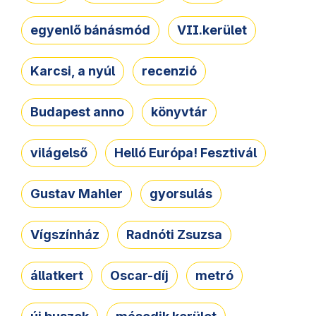
egyenlő bánásmód
VII.kerület
Karcsi, a nyúl
recenzió
Budapest anno
könyvtár
világelső
Helló Európa! Fesztivál
Gustav Mahler
gyorsulás
Vígszínház
Radnóti Zsuzsa
állatkert
Oscar-díj
metró