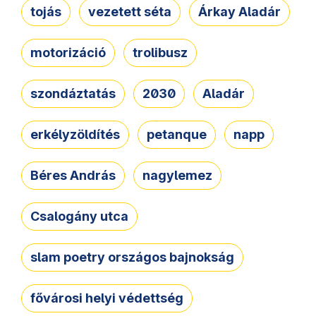
tojás
vezetett séta
Árkay Aladár
motorizáció
trolibusz
szondáztatás
2030
Aladár
erkélyzöldítés
petanque
napp
Béres András
nagylemez
Csalogány utca
slam poetry országos bajnokság
fővárosi helyi védettség