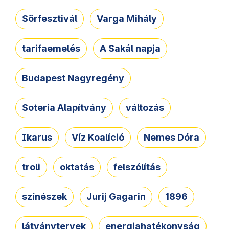
Sörfesztivál
Varga Mihály
tarifaemelés
A Sakál napja
Budapest Nagyregény
Soteria Alapítvány
változás
Ikarus
Víz Koalíció
Nemes Dóra
troli
oktatás
felszólítás
színészek
Jurij Gagarin
1896
látványtervek
energiahatékonyság