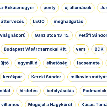
a-Békásmegyer
ponty
új állomások
Ju
áttervezés
LEGO
meghallgatás
. világháború
Ganz utca 13-15.
Petőfi Sándo
Budapest Vásárcsarnokai Kft.
vers
BDK
űjtő
egymillió
élhetőség
facsemete
kerékpár
Kereki Sándor
milkovics mátyá
nálat
hirdetés
befolyásolás
Podmanicky
 villamos
Megújul a Nagykörút
Kásás Tam