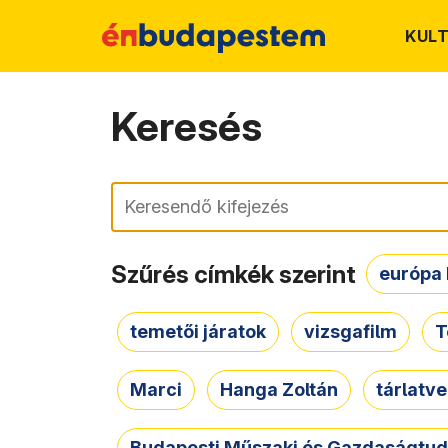
KUL
Keresés
Keresés
Szűrés címkék szerint
európa 
temetői járatok
vizsgafilm
T
Marci
Hanga Zoltán
tárlatv
Budapesti Műszaki és Gazdaságtu