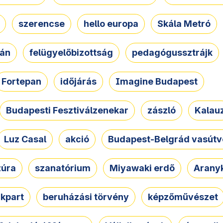
szerencse
hello europa
Skála Metró
zán
felügyelőbizottság
pedagógussztrájk
Fortepan
időjárás
Imagine Budapest
Budapesti Fesztiválzenekar
zászló
Kalau
Luz Casal
akció
Budapest-Belgrád vasútv
zúra
szanatórium
Miyawaki erdő
Arany
akpart
beruházási törvény
képzőművészet