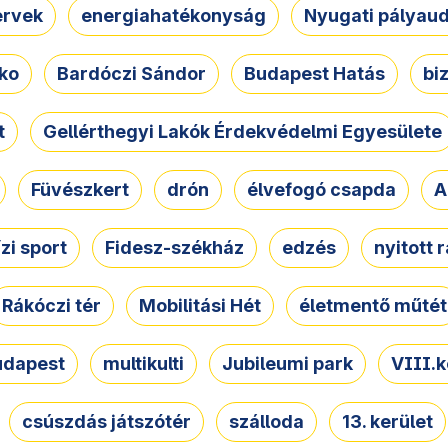
ervek
energiahatékonyság
Nyugati pályau
ko
Bardóczi Sándor
Budapest Hatás
bi
t
Gellérthegyi Lakók Érdekvédelmi Egyesülete
Füvészkert
drón
élvefogó csapda
A
ízi sport
Fidesz-székház
edzés
nyitott 
Rákóczi tér
Mobilitási Hét
életmentő műtét
udapest
multikulti
Jubileumi park
VIII.k
csúszdás játszótér
szálloda
13. kerület