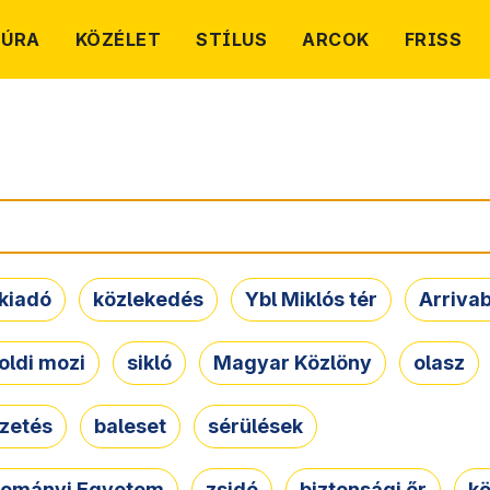
TÚRA
KÖZÉLET
STÍLUS
ARCOK
FRISS
kiadó
közlekedés
Ybl Miklós tér
Arriva
oldi mozi
sikló
Magyar Közlöny
olasz
ezetés
baleset
sérülések
dományi Egyetem
zsidó
biztonsági őr
kö