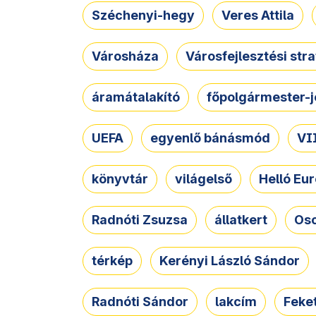
Széchenyi-hegy
Veres Attila
Városháza
Városfejlesztési str
áramátalakító
főpolgármester-j
UEFA
egyenlő bánásmód
VII
könyvtár
világelső
Helló Eur
Radnóti Zsuzsa
állatkert
Osc
térkép
Kerényi László Sándor
Radnóti Sándor
lakcím
Feket