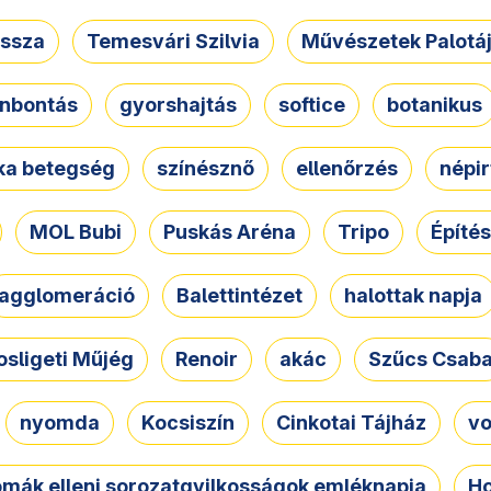
ssza
Temesvári Szilvia
Művészetek Palotá
nbontás
gyorshajtás
softice
botanikus
tka betegség
színésznő
ellenőrzés
népir
MOL Bubi
Puskás Aréna
Tripo
Építés
agglomeráció
Balettintézet
halottak napja
osligeti Műjég
Renoir
akác
Szűcs Csab
nyomda
Kocsiszín
Cinkotai Tájház
vo
omák elleni sorozatgyilkosságok emléknapja
Ho