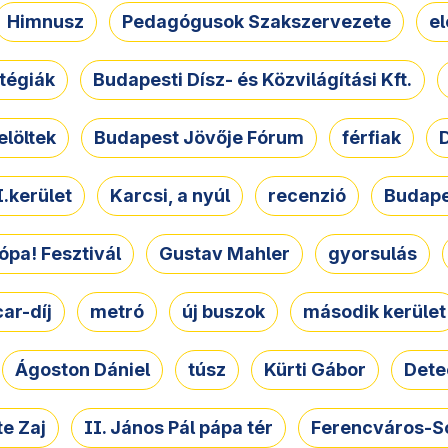
Himnusz
Pedagógusok Szakszervezete
e
atégiák
Budapesti Dísz- és Közvilágítási Kft.
elöltek
Budapest Jövője Fórum
férfiak
D
.kerület
Karcsi, a nyúl
recenzió
Budape
ópa! Fesztivál
Gustav Mahler
gyorsulás
ar-díj
metró
új buszok
második kerület
Ágoston Dániel
túsz
Kürti Gábor
Dete
e Zaj
II. János Pál pápa tér
Ferencváros-S