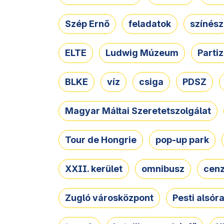
Szép Ernő
feladatok
színész
ELTE
Ludwig Múzeum
Parti
BLKE
víz
csiga
PDSZ
Magyar Máltai Szeretetszolgálat
Tour de Hongrie
pop-up park
XXII. kerület
omnibusz
cen
Zugló városközpont
Pesti alsór