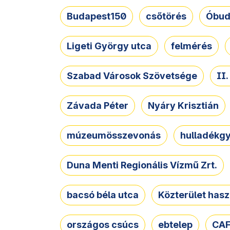
Budapest150
csőtörés
Óbud
Ligeti György utca
felmérés
Szabad Városok Szövetsége
II
Závada Péter
Nyáry Krisztián
múzeumösszevonás
hulladékgy
Duna Menti Regionális Vízmű Zrt.
bacsó béla utca
Közterület hasz
országos csúcs
ebtelep
CAF