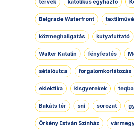
tervek
katolikus egyházfő
K
Belgrade Waterfront
textilművé
közmeghallgatás
kutyafuttató
Walter Katalin
fényfestés
M
sétálóutca
forgalomkorlátozás
eklektika
kisgyerekek
teqba
Bakáts tér
sni
sorozat
g
Örkény István Színház
vármegy