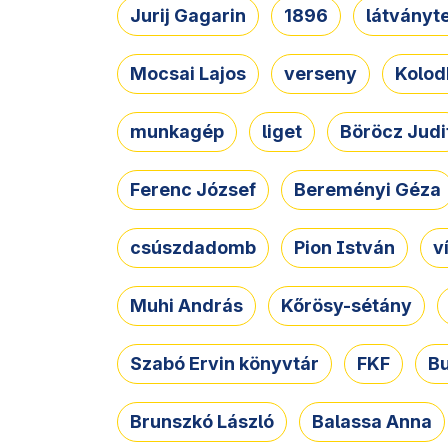
Jurij Gagarin
1896
látványt
Mocsai Lajos
verseny
Kolod
munkagép
liget
Böröcz Judi
Ferenc József
Bereményi Géza
csúszdadomb
Pion István
v
Muhi András
Kőrösy-sétány
Szabó Ervin könyvtár
FKF
B
Brunszkó László
Balassa Anna