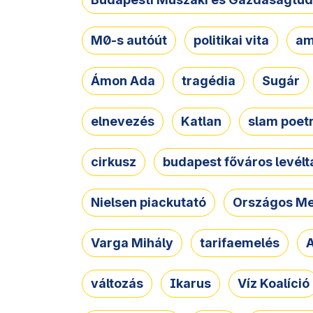
M0-s autóút
politikai vita
am
Ámon Ada
tragédia
Sugár
elnevezés
Katlan
slam poet
cirkusz
budapest főváros levélt
Nielsen piackutató
Országos Me
Varga Mihály
tarifaemelés
A
változás
Ikarus
Víz Koalíció