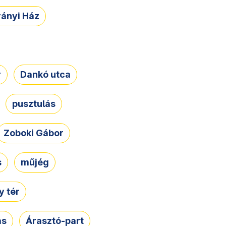
rányi Ház
r
Dankó utca
pusztulás
Zoboki Gábor
s
műjég
 tér
ás
Árasztó-part