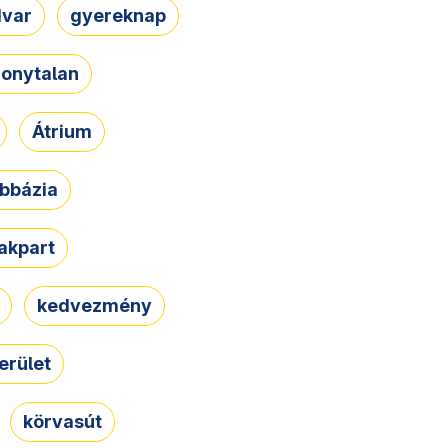
dvar
gyereknap
zonytalan
Átrium
bbázia
rakpart
kedvezmény
erület
körvasút