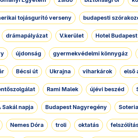
erikai tojásgurító verseny
budapesti szórakoz
drámapályázat
V.kerület
Hotel Budapest
ry
újdonság
gyermekvédelmi könnygáz
ár
Bécsi út
Ukrajna
viharkárok
első 
ntőszolgálat
Rami Malek
újévi beszéd
 Sakál napja
Budapest Nagyregény
Soteri
Nemes Dóra
troli
oktatás
felszólítá