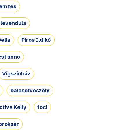
lemzés
levendula
ella
Piros Ildikó
st anno
Vígszínház
balesetveszély
ctive Kelly
foci
oroksár