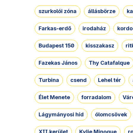
szurkolói zóna
állásbörze
ka
Farkas-erdő
irodaház
kordo
Budapest 150
kisszakasz
ri
Fazekas János
Thy Catafalque
Turbina
csend
Lehel tér
Élet Menete
forradalom
Vár
Lágymányosi híd
ólomcsövek
XII.kerület
Kylie Minogue
r