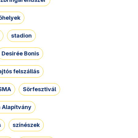
óhelyek
stadion
Desirée Bonis
ajtós felszállás
SMA
Sörfesztivál
a Alapítvány
s
színészek