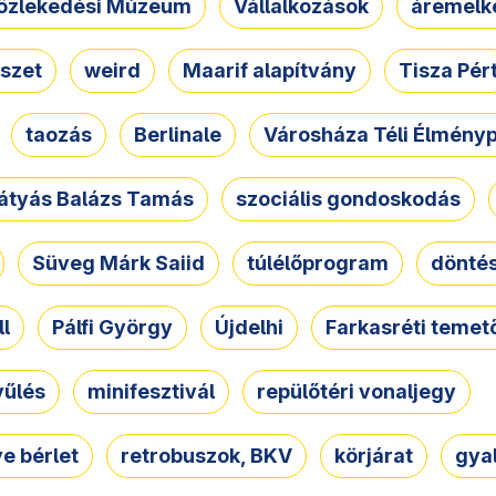
özlekedési Múzeum
Vállalkozások
áremelk
szet
weird
Maarif alapítvány
Tisza Pér
taozás
Berlinale
Városháza Téli Élmény
átyás Balázs Tamás
szociális gondoskodás
Süveg Márk Saiid
túlélőprogram
dönté
ll
Pálfi György
Újdelhi
Farkasréti temet
yűlés
minifesztivál
repülőtéri vonaljegy
e bérlet
retrobuszok, BKV
körjárat
gya