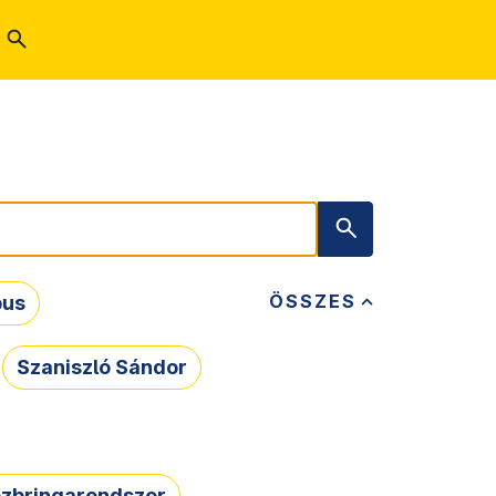
ÖSSZES
bus
Szaniszló Sándor
zbringarendszer