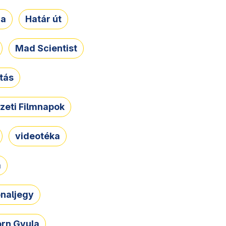
ja
Határ út
Mad Scientist
tás
zeti Filmnapok
videotéka
a
naljegy
rn Gyula