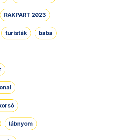
RAKPART 2023
turisták
baba
z
onal
korsó
lábnyom