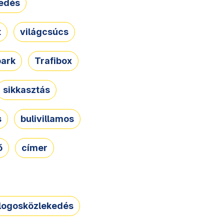
edés
t
világcsúcs
park
Trafibox
sikkasztás
s
bulivillamos
ő
címer
logosközlekedés