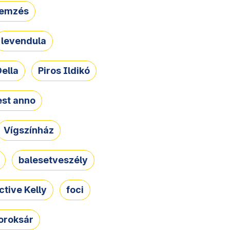
lemzés
levendula
ella
Piros Ildikó
st anno
Vígszínház
balesetveszély
ctive Kelly
foci
oroksár