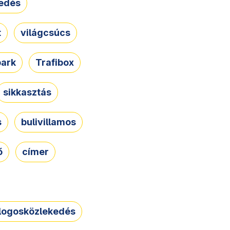
edés
t
világcsúcs
park
Trafibox
sikkasztás
s
bulivillamos
ő
címer
logosközlekedés