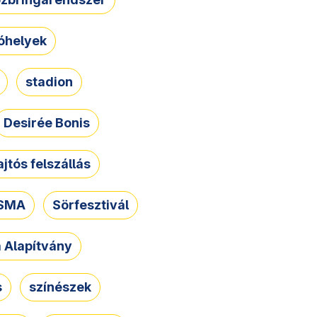
óhelyek
stadion
Desirée Bonis
ajtós felszállás
SMA
Sörfesztivál
a Alapítvány
s
színészek