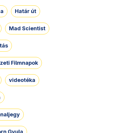
ja
Határ út
Mad Scientist
tás
zeti Filmnapok
videotéka
a
naljegy
rn Gyula