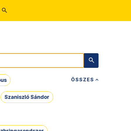
ÖSSZES
bus
Szaniszló Sándor
zbringarendszer