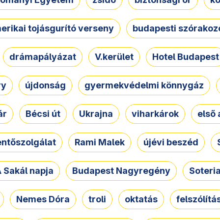
erikai tojásgurító verseny
budapesti szórakoz
drámapályázat
V.kerület
Hotel Budapest
ry
újdonság
gyermekvédelmi könnygáz
ár
Bécsi út
Ukrajna
viharkárok
első 
ntőszolgálat
Rami Malek
újévi beszéd
 Sakál napja
Budapest Nagyregény
Soteri
Nemes Dóra
troli
oktatás
felszólítá