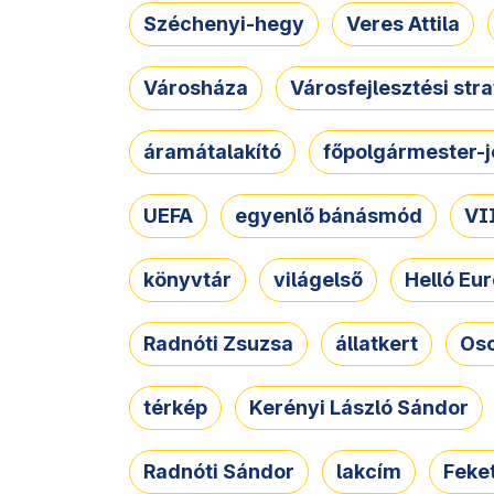
Széchenyi-hegy
Veres Attila
Városháza
Városfejlesztési str
áramátalakító
főpolgármester-j
UEFA
egyenlő bánásmód
VII
könyvtár
világelső
Helló Eur
Radnóti Zsuzsa
állatkert
Osc
térkép
Kerényi László Sándor
Radnóti Sándor
lakcím
Feket