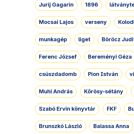
Jurij Gagarin
1896
látványt
Mocsai Lajos
verseny
Kolod
munkagép
liget
Böröcz Judi
Ferenc József
Bereményi Géza
csúszdadomb
Pion István
v
Muhi András
Kőrösy-sétány
Szabó Ervin könyvtár
FKF
B
Brunszkó László
Balassa Anna