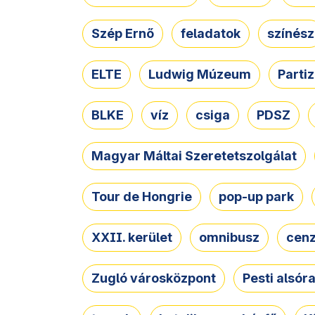
Szép Ernő
feladatok
színész
ELTE
Ludwig Múzeum
Parti
BLKE
víz
csiga
PDSZ
Magyar Máltai Szeretetszolgálat
Tour de Hongrie
pop-up park
XXII. kerület
omnibusz
cen
Zugló városközpont
Pesti alsór