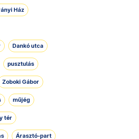
rányi Ház
r
Dankó utca
pusztulás
Zoboki Gábor
s
műjég
 tér
ás
Árasztó-part