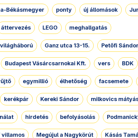
a-Békásmegyer
ponty
új állomások
Ju
áttervezés
LEGO
meghallgatás
. világháború
Ganz utca 13-15.
Petőfi Sándo
Budapest Vásárcsarnokai Kft.
vers
BDK
űjtő
egymillió
élhetőség
facsemete
kerékpár
Kereki Sándor
milkovics mátyá
nálat
hirdetés
befolyásolás
Podmanicky
 villamos
Megújul a Nagykörút
Kásás Tam