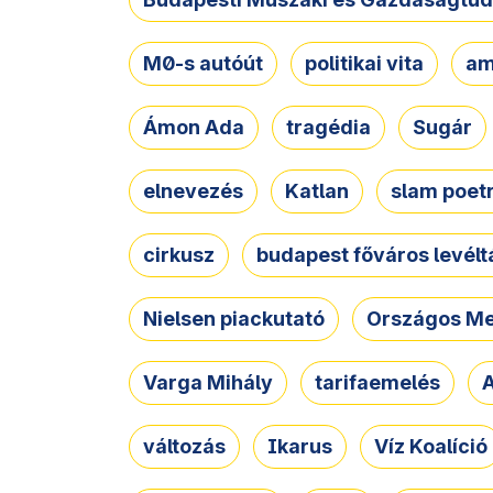
M0-s autóút
politikai vita
am
Ámon Ada
tragédia
Sugár
elnevezés
Katlan
slam poet
cirkusz
budapest főváros levélt
Nielsen piackutató
Országos Me
Varga Mihály
tarifaemelés
A
változás
Ikarus
Víz Koalíció