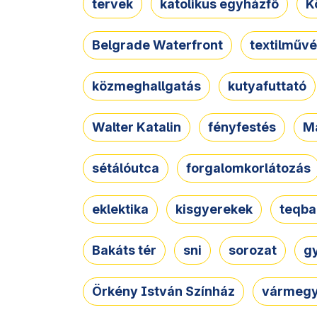
tervek
katolikus egyházfő
K
Belgrade Waterfront
textilművé
közmeghallgatás
kutyafuttató
Walter Katalin
fényfestés
M
sétálóutca
forgalomkorlátozás
eklektika
kisgyerekek
teqba
Bakáts tér
sni
sorozat
g
Örkény István Színház
vármegy