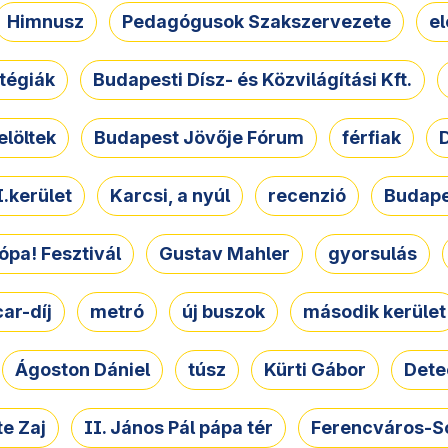
Himnusz
Pedagógusok Szakszervezete
e
atégiák
Budapesti Dísz- és Közvilágítási Kft.
elöltek
Budapest Jövője Fórum
férfiak
D
.kerület
Karcsi, a nyúl
recenzió
Budape
ópa! Fesztivál
Gustav Mahler
gyorsulás
ar-díj
metró
új buszok
második kerület
Ágoston Dániel
túsz
Kürti Gábor
Dete
e Zaj
II. János Pál pápa tér
Ferencváros-S