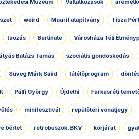
özlekedési Múzeum
Vállalkozások
áremelk
szet
weird
Maarif alapítvány
Tisza Pér
taozás
Berlinale
Városháza Téli Élmény
átyás Balázs Tamás
szociális gondoskodás
Süveg Márk Saiid
túlélőprogram
dönté
ll
Pálfi György
Újdelhi
Farkasréti temet
yűlés
minifesztivál
repülőtéri vonaljegy
e bérlet
retrobuszok, BKV
körjárat
gya