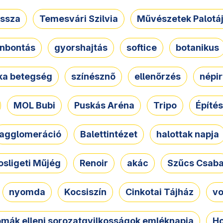
ssza
Temesvári Szilvia
Művészetek Palotá
nbontás
gyorshajtás
softice
botanikus
tka betegség
színésznő
ellenőrzés
népir
MOL Bubi
Puskás Aréna
Tripo
Építés
agglomeráció
Balettintézet
halottak napja
osligeti Műjég
Renoir
akác
Szűcs Csab
nyomda
Kocsiszín
Cinkotai Tájház
vo
omák elleni sorozatgyilkosságok emléknapja
Ho