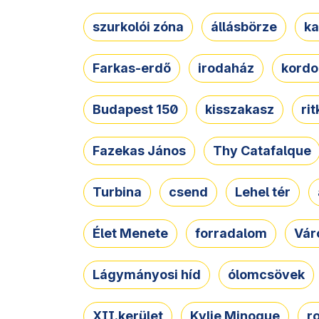
szurkolói zóna
állásbörze
ka
Farkas-erdő
irodaház
kordo
Budapest 150
kisszakasz
ri
Fazekas János
Thy Catafalque
Turbina
csend
Lehel tér
Élet Menete
forradalom
Vár
Lágymányosi híd
ólomcsövek
XII.kerület
Kylie Minogue
r