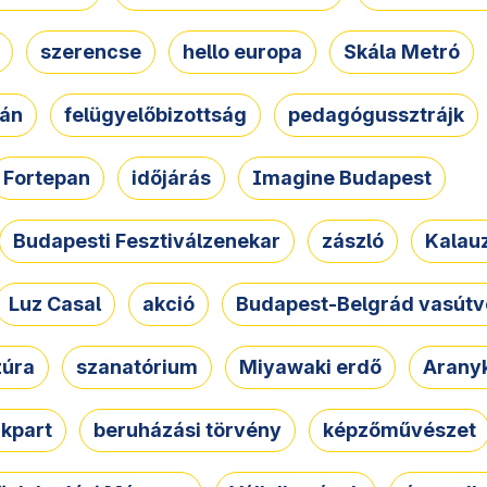
szerencse
hello europa
Skála Metró
zán
felügyelőbizottság
pedagógussztrájk
Fortepan
időjárás
Imagine Budapest
Budapesti Fesztiválzenekar
zászló
Kalau
Luz Casal
akció
Budapest-Belgrád vasútv
zúra
szanatórium
Miyawaki erdő
Arany
akpart
beruházási törvény
képzőművészet