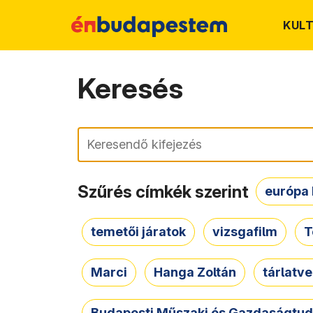
KUL
Keresés
Keresés
Szűrés címkék szerint
európa 
temetői járatok
vizsgafilm
T
Marci
Hanga Zoltán
tárlatv
Budapesti Műszaki és Gazdaságtu