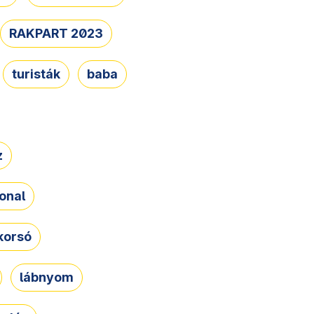
RAKPART 2023
turisták
baba
z
onal
korsó
lábnyom