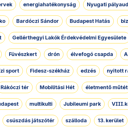
ervek
energiahatékonyság
Nyugati pályau
ko
Bardóczi Sándor
Budapest Hatás
bi
t
Gellérthegyi Lakók Érdekvédelmi Egyesülete
Füvészkert
drón
élvefogó csapda
A
ízi sport
Fidesz-székház
edzés
nyitott 
Rákóczi tér
Mobilitási Hét
életmentő műtét
udapest
multikulti
Jubileumi park
VIII.k
csúszdás játszótér
szálloda
13. kerület