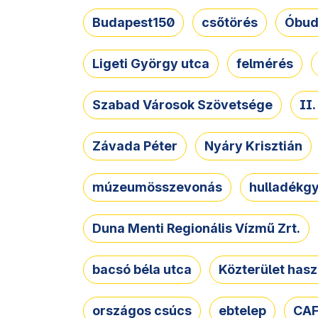
Budapest150
csőtörés
Óbud
Ligeti György utca
felmérés
Szabad Városok Szövetsége
II
Závada Péter
Nyáry Krisztián
múzeumösszevonás
hulladékgy
Duna Menti Regionális Vízmű Zrt.
bacsó béla utca
Közterület hasz
országos csúcs
ebtelep
CAF