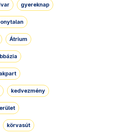
dvar
gyereknap
zonytalan
Átrium
bbázia
rakpart
kedvezmény
erület
körvasút