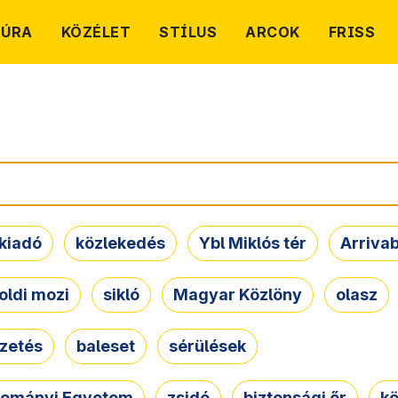
TÚRA
KÖZÉLET
STÍLUS
ARCOK
FRISS
kiadó
közlekedés
Ybl Miklós tér
Arriva
oldi mozi
sikló
Magyar Közlöny
olasz
ezetés
baleset
sérülések
dományi Egyetem
zsidó
biztonsági őr
kö