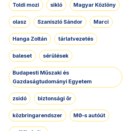
Toldi mozi
sikló
Magyar Közlöny
olasz
Szaniszló Sándor
Marci
Hanga Zoltán
tárlatvezetés
baleset
sérülések
Budapesti Műszaki és
Gazdaságtudományi Egyetem
zsidó
biztonsági őr
közbringarendszer
M0-s autóút