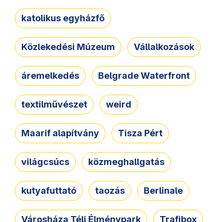
katolikus egyházfő
Közlekedési Múzeum
Vállalkozások
áremelkedés
Belgrade Waterfront
textilművészet
weird
Maarif alapítvány
Tisza Pért
világcsúcs
közmeghallgatás
kutyafuttató
taozás
Berlinale
Városháza Téli Élménypark
Trafibox