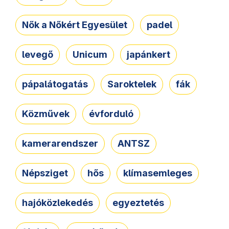
Nők a Nőkért Egyesület
padel
levegő
Unicum
japánkert
pápalátogatás
Saroktelek
fák
Közművek
évforduló
kamerarendszer
ANTSZ
Népsziget
hős
klímasemleges
hajóközlekedés
egyeztetés