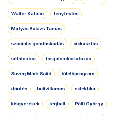
Walter Katalin
fényfestés
Mátyás Balázs Tamás
szociális gondoskodás
sikkasztás
sétálóutca
forgalomkorlátozás
Süveg Márk Saiid
túlélőprogram
döntés
bulivillamos
eklektika
kisgyerekek
teqball
Pálfi György