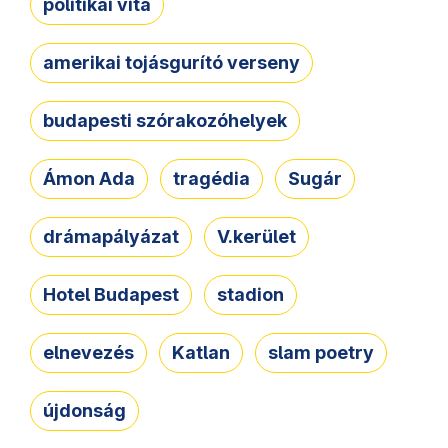
politikai vita
amerikai tojásgurító verseny
budapesti szórakozóhelyek
Ámon Ada
tragédia
Sugár
drámapályázat
V.kerület
Hotel Budapest
stadion
elnevezés
Katlan
slam poetry
újdonság