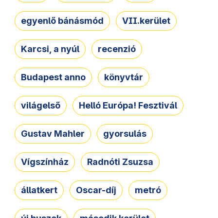
egyenlő bánásmód
VII.kerület
Karcsi, a nyúl
recenzió
Budapest anno
könyvtár
világelső
Helló Európa! Fesztivál
Gustav Mahler
gyorsulás
Vígszínház
Radnóti Zsuzsa
állatkert
Oscar-díj
metró