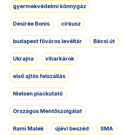
gyermekvédelmi könnygáz
Desirée Bonis
cirkusz
budapest főváros levéltár
Bécsi út
Ukrajna
viharkárok
első ajtós felszállás
Nielsen piackutató
Országos Mentőszolgálat
Rami Malek
újévi beszéd
SMA