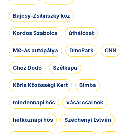
Bajcsy-Zsilinszky köz
Kordos Szabolcs
úthálózat
M0-ás autópálya
DinoPark
CNN
Chez Dodo
Szélkapu
Kőris Közösségi Kert
Bimba
mindennapi hős
vásárcsarnok
hétköznapi hős
Széchenyi István