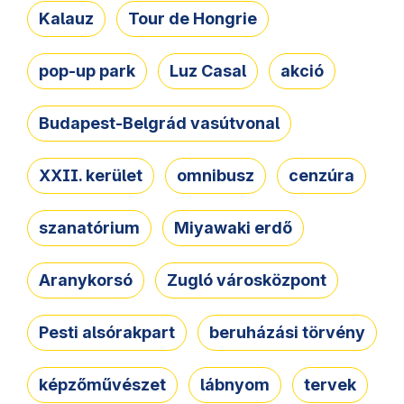
Kalauz
Tour de Hongrie
pop-up park
Luz Casal
akció
Budapest-Belgrád vasútvonal
XXII. kerület
omnibusz
cenzúra
szanatórium
Miyawaki erdő
Aranykorsó
Zugló városközpont
Pesti alsórakpart
beruházási törvény
képzőművészet
lábnyom
tervek