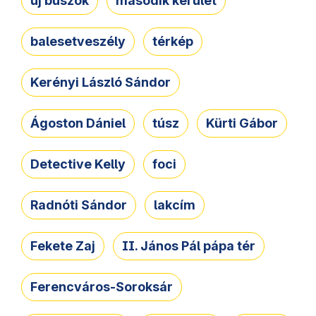
új buszok
második kerület
balesetveszély
térkép
Kerényi László Sándor
Ágoston Dániel
túsz
Kürti Gábor
Detective Kelly
foci
Radnóti Sándor
lakcím
Fekete Zaj
II. János Pál pápa tér
Ferencváros-Soroksár