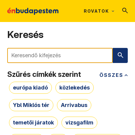
ROVATOK
Keresés
Keresés
Szűrés címkék szerint
ÖSSZES
európa kiadó
közlekedés
Ybl Miklós tér
Arrivabus
temetői járatok
vizsgafilm