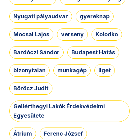
Nyugati pályaudvar
gyereknap
Mocsai Lajos
verseny
Kolodko
Bardóczi Sándor
Budapest Hatás
bizonytalan
munkagép
liget
Böröcz Judit
Gellérthegyi Lakók Érdekvédelmi
Egyesülete
Átrium
Ferenc József