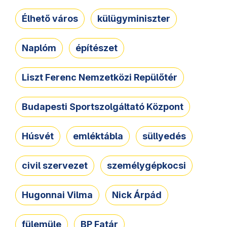
Élhető város
külügyminiszter
Naplóm
építészet
Liszt Ferenc Nemzetközi Repülőtér
Budapesti Sportszolgáltató Központ
Húsvét
emléktábla
süllyedés
civil szervezet
személygépkocsi
Hugonnai Vilma
Nick Árpád
fülemüle
BP Fatár