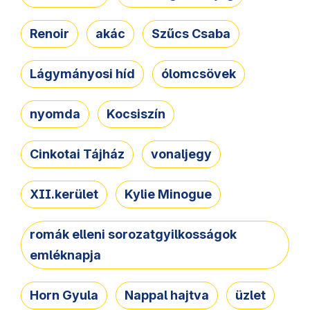
Renoir
akác
Szűcs Csaba
Lágymányosi híd
ólomcsövek
nyomda
Kocsiszín
Cinkotai Tájház
vonaljegy
XII.kerület
Kylie Minogue
romák elleni sorozatgyilkosságok
emléknapja
Horn Gyula
Nappal hajtva
üzlet