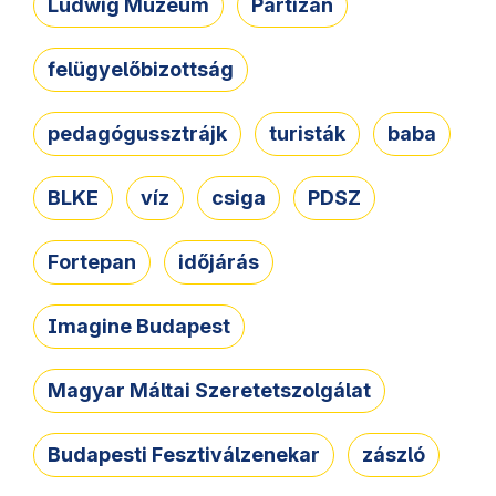
Ludwig Múzeum
Partizán
felügyelőbizottság
pedagógussztrájk
turisták
baba
BLKE
víz
csiga
PDSZ
Fortepan
időjárás
Imagine Budapest
Magyar Máltai Szeretetszolgálat
Budapesti Fesztiválzenekar
zászló