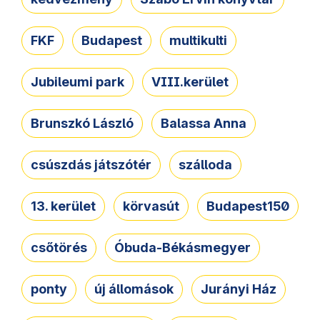
FKF
Budapest
multikulti
Jubileumi park
VIII.kerület
Brunszkó László
Balassa Anna
csúszdás játszótér
szálloda
13. kerület
körvasút
Budapest150
csőtörés
Óbuda-Békásmegyer
ponty
új állomások
Jurányi Ház