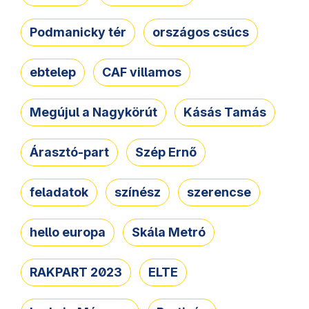
Podmanicky tér
országos csúcs
ebtelep
CAF villamos
Megújul a Nagykörút
Kásás Tamás
Árasztó-part
Szép Ernő
feladatok
színész
szerencse
hello europa
Skála Metró
RAKPART 2023
ELTE