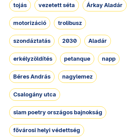
tojás
vezetett séta
Árkay Aladár
motorizáció
trolibusz
szondáztatás
2030
Aladár
erkélyzöldítés
petanque
napp
Béres András
nagylemez
Csalogány utca
slam poetry országos bajnokság
fővárosi helyi védettség