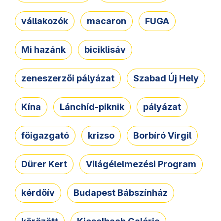
vállakozók
macaron
FUGA
Mi hazánk
biciklisáv
zeneszerzői pályázat
Szabad Új Hely
Kína
Lánchíd-piknik
pályázat
főigazgató
krizso
Borbíró Virgil
Dürer Kert
Világélelmezési Program
kérdőív
Budapest Bábszínház