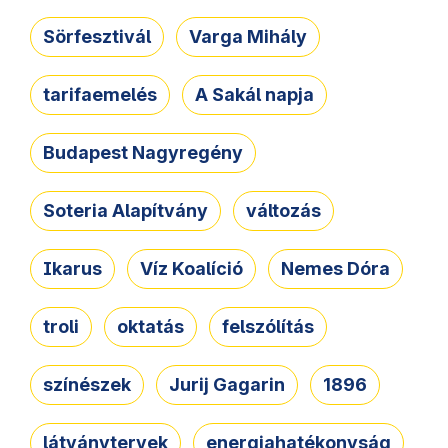
Sörfesztivál
Varga Mihály
tarifaemelés
A Sakál napja
Budapest Nagyregény
Soteria Alapítvány
változás
Ikarus
Víz Koalíció
Nemes Dóra
troli
oktatás
felszólítás
színészek
Jurij Gagarin
1896
látványtervek
energiahatékonyság