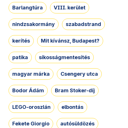
Barlangtúra
VIII. kerület
nindzsakormány
szabadstrand
kerítés
Mit kívánsz, Budapest?
patika
síkosságmentesítés
magyar márka
Csengery utca
Bodor Ádám
Bram Stoker-díj
LEGO-oroszlán
elbontás
Fekete Giorgio
autósüldözés