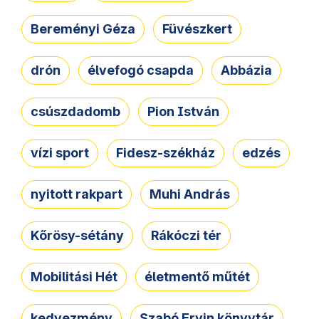
Bereményi Géza
Füvészkert
drón
élvefogó csapda
Abbázia
csúszdadomb
Pion István
vízi sport
Fidesz-székház
edzés
nyitott rakpart
Muhi András
Kőrösy-sétány
Rákóczi tér
Mobilitási Hét
életmentő műtét
kedvezmény
Szabó Ervin könyvtár