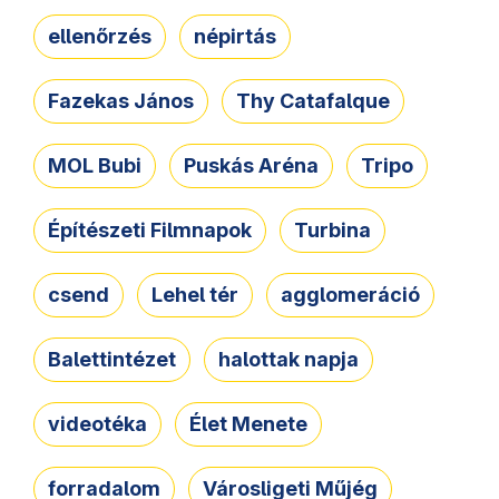
ellenőrzés
népirtás
Fazekas János
Thy Catafalque
MOL Bubi
Puskás Aréna
Tripo
Építészeti Filmnapok
Turbina
csend
Lehel tér
agglomeráció
Balettintézet
halottak napja
videotéka
Élet Menete
forradalom
Városligeti Műjég