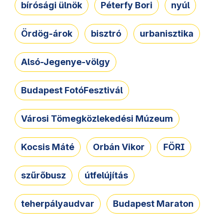
bírósági ülnök
Péterfy Bori
nyúl
Ördög-árok
bisztró
urbanisztika
Alsó-Jegenye-völgy
Budapest FotóFesztivál
Városi Tömegközlekedési Múzeum
Kocsis Máté
Orbán Vikor
FÖRI
szűrőbusz
útfelújítás
teherpályaudvar
Budapest Maraton