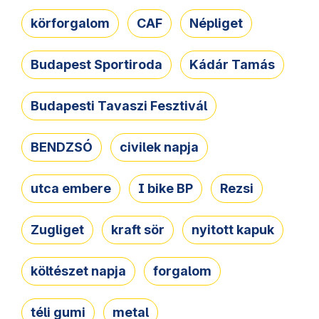
körforgalom
CAF
Népliget
Budapest Sportiroda
Kádár Tamás
Budapesti Tavaszi Fesztivál
BENDZSÓ
civilek napja
utca embere
I bike BP
Rezsi
Zugliget
kraft sör
nyitott kapuk
költészet napja
forgalom
téli gumi
metal