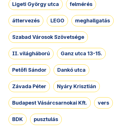
Ligeti György utca
felmérés
áttervezés
LEGO
meghallgatás
Szabad Városok Szövetsége
II. világháború
Ganz utca 13-15.
Petőfi Sándor
Dankó utca
Závada Péter
Nyáry Krisztián
Budapest Vásárcsarnokai Kft.
vers
BDK
pusztulás