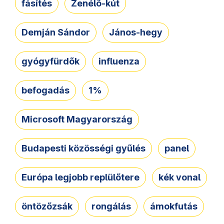
fásítés
Zenélő-kút
Demján Sándor
János-hegy
gyógyfürdők
influenza
befogadás
1%
Microsoft Magyarország
Budapesti közösségi gyűlés
panel
Európa legjobb replülőtere
kék vonal
öntözőzsák
rongálás
ámokfutás