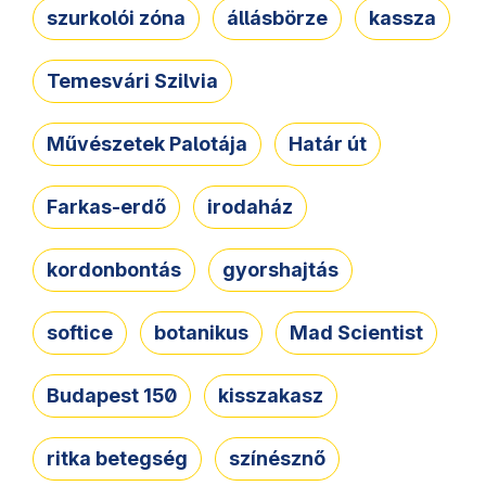
szurkolói zóna
állásbörze
kassza
Temesvári Szilvia
Művészetek Palotája
Határ út
Farkas-erdő
irodaház
kordonbontás
gyorshajtás
softice
botanikus
Mad Scientist
Budapest 150
kisszakasz
ritka betegség
színésznő