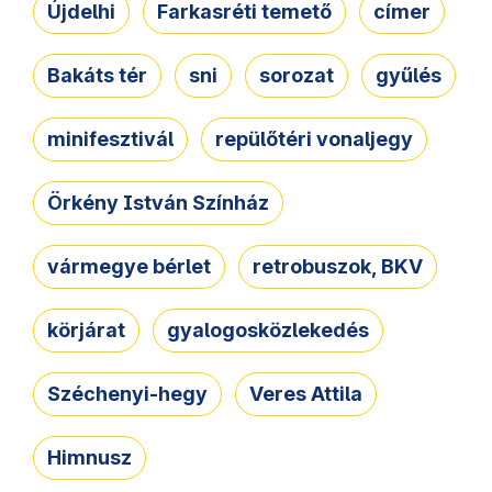
Újdelhi
Farkasréti temető
címer
Bakáts tér
sni
sorozat
gyűlés
minifesztivál
repülőtéri vonaljegy
Örkény István Színház
vármegye bérlet
retrobuszok, BKV
körjárat
gyalogosközlekedés
Széchenyi-hegy
Veres Attila
Himnusz