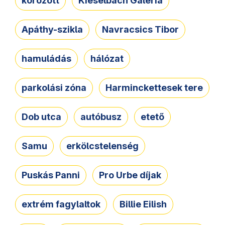
körözött
Kieselbach Galéria
Apáthy-szikla
Navracsics Tibor
hamuládás
hálózat
parkolási zóna
Harminckettesek tere
Dob utca
autóbusz
etető
Samu
erkölcstelenség
Puskás Panni
Pro Urbe díjak
extrém fagylaltok
Billie Eilish