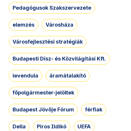
Pedagógusok Szakszervezete
elemzés
Városháza
Városfejlesztési stratégiák
Budapesti Dísz- és Közvilágítási Kft.
levendula
áramátalakító
főpolgármester-jelöltek
Budapest Jövője Fórum
férfiak
Della
Piros Ildikó
UEFA