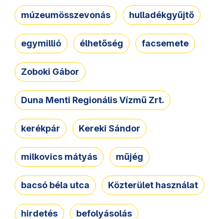
múzeumösszevonás
hulladékgyűjtő
egymillió
élhetőség
facsemete
Zoboki Gábor
Duna Menti Regionális Vízmű Zrt.
kerékpár
Kereki Sándor
milkovics mátyás
műjég
bacsó béla utca
Közterület használat
hirdetés
befolyásolás