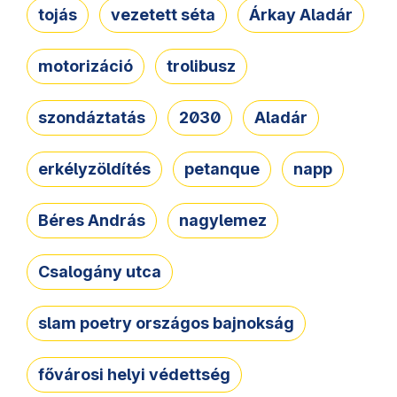
tojás
vezetett séta
Árkay Aladár
motorizáció
trolibusz
szondáztatás
2030
Aladár
erkélyzöldítés
petanque
napp
Béres András
nagylemez
Csalogány utca
slam poetry országos bajnokság
fővárosi helyi védettség