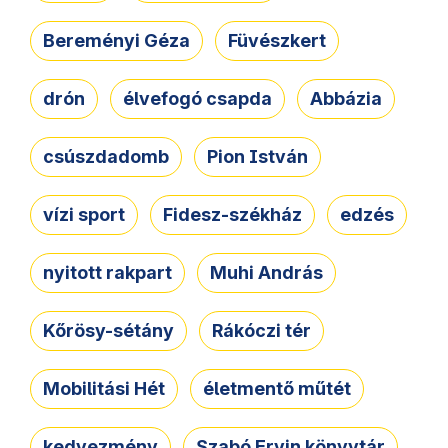
Bereményi Géza
Füvészkert
drón
élvefogó csapda
Abbázia
csúszdadomb
Pion István
vízi sport
Fidesz-székház
edzés
nyitott rakpart
Muhi András
Kőrösy-sétány
Rákóczi tér
Mobilitási Hét
életmentő műtét
kedvezmény
Szabó Ervin könyvtár