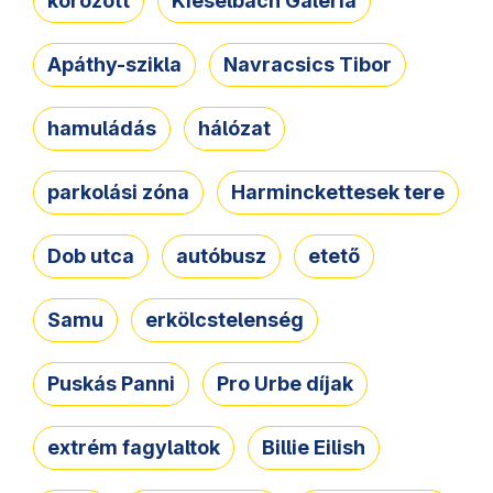
körözött
Kieselbach Galéria
Apáthy-szikla
Navracsics Tibor
hamuládás
hálózat
parkolási zóna
Harminckettesek tere
Dob utca
autóbusz
etető
Samu
erkölcstelenség
Puskás Panni
Pro Urbe díjak
extrém fagylaltok
Billie Eilish