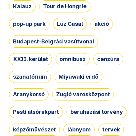
Kalauz
Tour de Hongrie
pop-up park
Luz Casal
akció
Budapest-Belgrád vasútvonal
XXII. kerület
omnibusz
cenzúra
szanatórium
Miyawaki erdő
Aranykorsó
Zugló városközpont
Pesti alsórakpart
beruházási törvény
képzőművészet
lábnyom
tervek