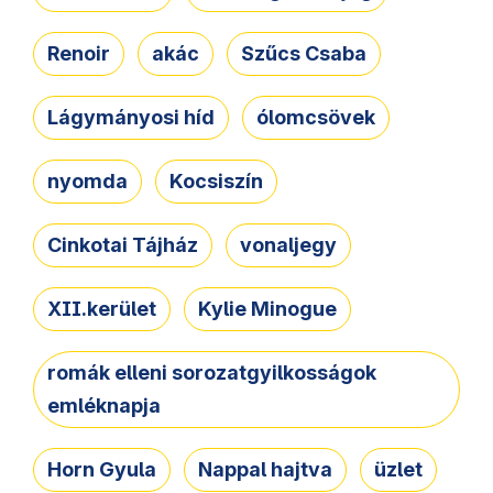
Renoir
akác
Szűcs Csaba
Lágymányosi híd
ólomcsövek
nyomda
Kocsiszín
Cinkotai Tájház
vonaljegy
XII.kerület
Kylie Minogue
romák elleni sorozatgyilkosságok
emléknapja
Horn Gyula
Nappal hajtva
üzlet