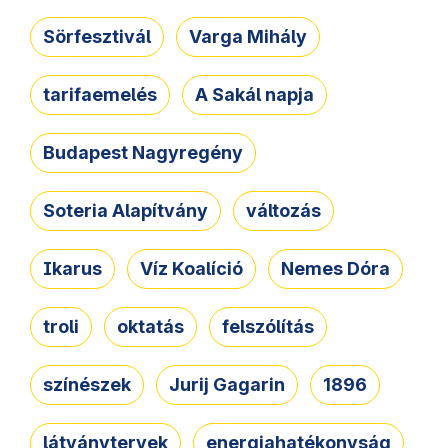
Sörfesztivál
Varga Mihály
tarifaemelés
A Sakál napja
Budapest Nagyregény
Soteria Alapítvány
változás
Ikarus
Víz Koalíció
Nemes Dóra
troli
oktatás
felszólítás
színészek
Jurij Gagarin
1896
látványtervek
energiahatékonyság