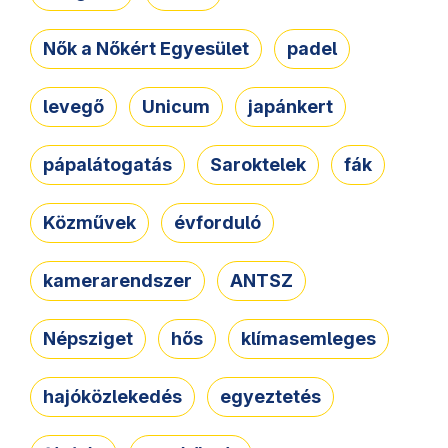
Nők a Nőkért Egyesület
padel
levegő
Unicum
japánkert
pápalátogatás
Saroktelek
fák
Közművek
évforduló
kamerarendszer
ANTSZ
Népsziget
hős
klímasemleges
hajóközlekedés
egyeztetés