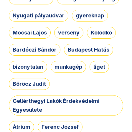
Nyugati pályaudvar
gyereknap
Mocsai Lajos
verseny
Kolodko
Bardóczi Sándor
Budapest Hatás
bizonytalan
munkagép
liget
Böröcz Judit
Gellérthegyi Lakók Érdekvédelmi
Egyesülete
Átrium
Ferenc József