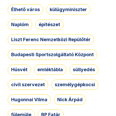
Élhető város
külügyminiszter
Naplóm
építészet
Liszt Ferenc Nemzetközi Repülőtér
Budapesti Sportszolgáltató Központ
Húsvét
emléktábla
süllyedés
civil szervezet
személygépkocsi
Hugonnai Vilma
Nick Árpád
fülemüle
BP Fatár