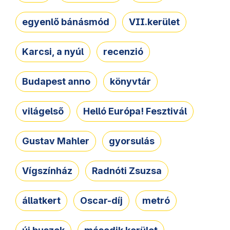
egyenlő bánásmód
VII.kerület
Karcsi, a nyúl
recenzió
Budapest anno
könyvtár
világelső
Helló Európa! Fesztivál
Gustav Mahler
gyorsulás
Vígszínház
Radnóti Zsuzsa
állatkert
Oscar-díj
metró