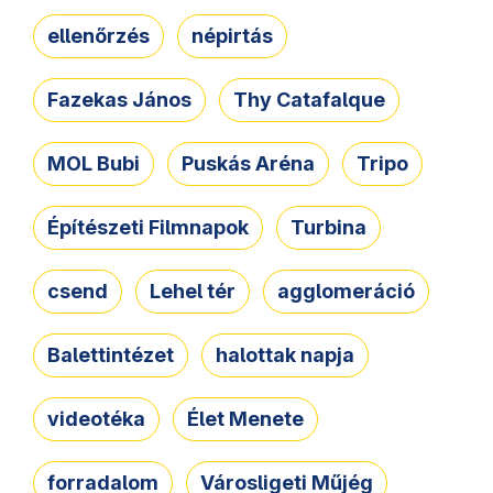
ellenőrzés
népirtás
Fazekas János
Thy Catafalque
MOL Bubi
Puskás Aréna
Tripo
Építészeti Filmnapok
Turbina
csend
Lehel tér
agglomeráció
Balettintézet
halottak napja
videotéka
Élet Menete
forradalom
Városligeti Műjég