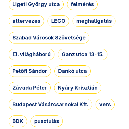
Ligeti György utca
felmérés
áttervezés
LEGO
meghallgatás
Szabad Városok Szövetsége
II. világháború
Ganz utca 13-15.
Petőfi Sándor
Dankó utca
Závada Péter
Nyáry Krisztián
Budapest Vásárcsarnokai Kft.
vers
BDK
pusztulás