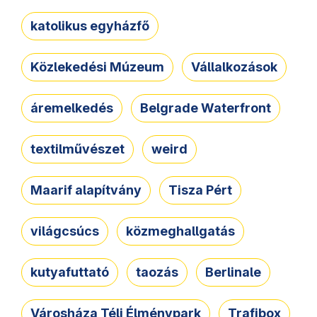
katolikus egyházfő
Közlekedési Múzeum
Vállalkozások
áremelkedés
Belgrade Waterfront
textilművészet
weird
Maarif alapítvány
Tisza Pért
világcsúcs
közmeghallgatás
kutyafuttató
taozás
Berlinale
Városháza Téli Élménypark
Trafibox