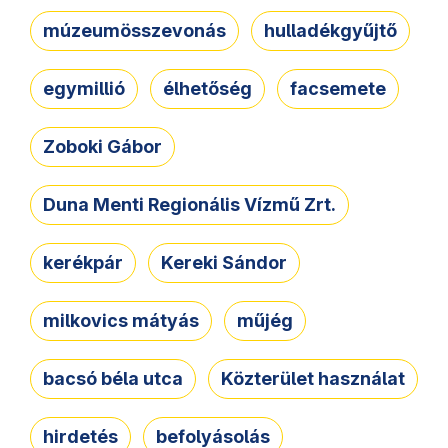
múzeumösszevonás
hulladékgyűjtő
egymillió
élhetőség
facsemete
Zoboki Gábor
Duna Menti Regionális Vízmű Zrt.
kerékpár
Kereki Sándor
milkovics mátyás
műjég
bacsó béla utca
Közterület használat
hirdetés
befolyásolás