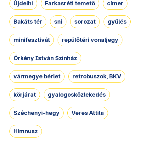
Újdelhi
Farkasréti temető
címer
Bakáts tér
sni
sorozat
gyűlés
minifesztivál
repülőtéri vonaljegy
Örkény István Színház
vármegye bérlet
retrobuszok, BKV
körjárat
gyalogosközlekedés
Széchenyi-hegy
Veres Attila
Himnusz