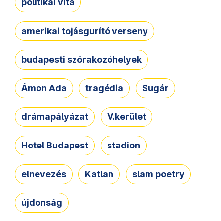
politikai vita
amerikai tojásgurító verseny
budapesti szórakozóhelyek
Ámon Ada
tragédia
Sugár
drámapályázat
V.kerület
Hotel Budapest
stadion
elnevezés
Katlan
slam poetry
újdonság