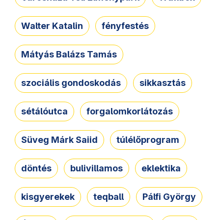
Walter Katalin
fényfestés
Mátyás Balázs Tamás
szociális gondoskodás
sikkasztás
sétálóutca
forgalomkorlátozás
Süveg Márk Saiid
túlélőprogram
döntés
bulivillamos
eklektika
kisgyerekek
teqball
Pálfi György