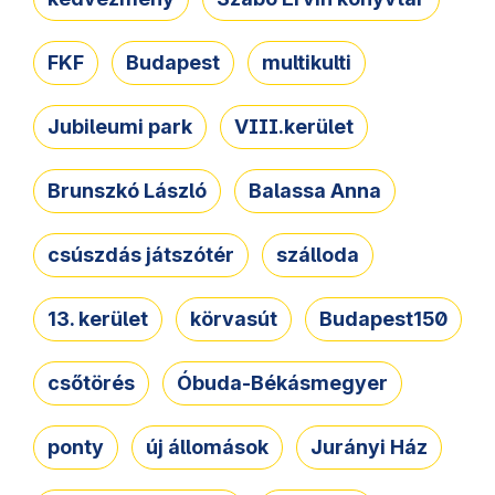
FKF
Budapest
multikulti
Jubileumi park
VIII.kerület
Brunszkó László
Balassa Anna
csúszdás játszótér
szálloda
13. kerület
körvasút
Budapest150
csőtörés
Óbuda-Békásmegyer
ponty
új állomások
Jurányi Ház