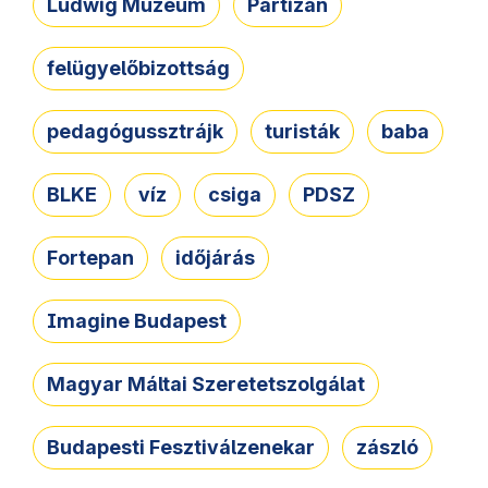
Ludwig Múzeum
Partizán
felügyelőbizottság
pedagógussztrájk
turisták
baba
BLKE
víz
csiga
PDSZ
Fortepan
időjárás
Imagine Budapest
Magyar Máltai Szeretetszolgálat
Budapesti Fesztiválzenekar
zászló