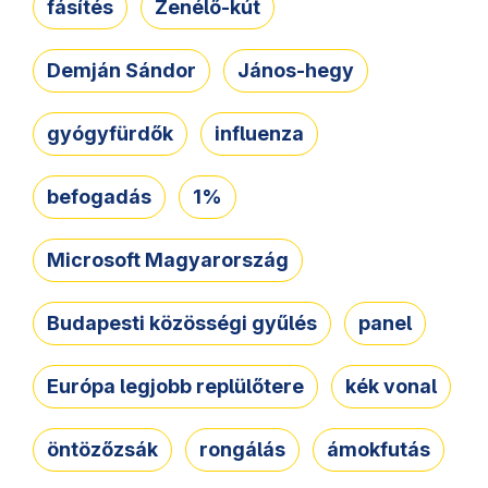
fásítés
Zenélő-kút
Demján Sándor
János-hegy
gyógyfürdők
influenza
befogadás
1%
Microsoft Magyarország
Budapesti közösségi gyűlés
panel
Európa legjobb replülőtere
kék vonal
öntözőzsák
rongálás
ámokfutás