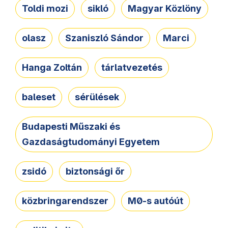
Toldi mozi
sikló
Magyar Közlöny
olasz
Szaniszló Sándor
Marci
Hanga Zoltán
tárlatvezetés
baleset
sérülések
Budapesti Műszaki és
Gazdaságtudományi Egyetem
zsidó
biztonsági őr
közbringarendszer
M0-s autóút