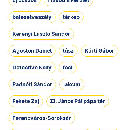
új buszok
második kerület
balesetveszély
térkép
Kerényi László Sándor
Ágoston Dániel
túsz
Kürti Gábor
Detective Kelly
foci
Radnóti Sándor
lakcím
Fekete Zaj
II. János Pál pápa tér
Ferencváros-Soroksár