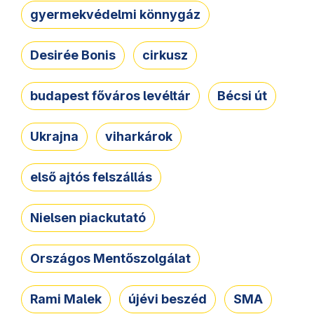
gyermekvédelmi könnygáz
Desirée Bonis
cirkusz
budapest főváros levéltár
Bécsi út
Ukrajna
viharkárok
első ajtós felszállás
Nielsen piackutató
Országos Mentőszolgálat
Rami Malek
újévi beszéd
SMA