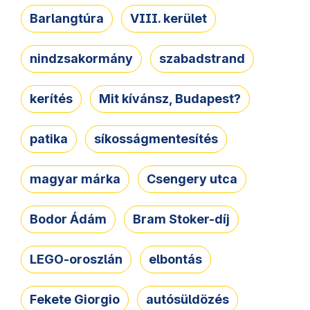
Barlangtúra
VIII. kerület
nindzsakormány
szabadstrand
kerítés
Mit kívánsz, Budapest?
patika
síkosságmentesítés
magyar márka
Csengery utca
Bodor Ádám
Bram Stoker-díj
LEGO-oroszlán
elbontás
Fekete Giorgio
autósüldözés