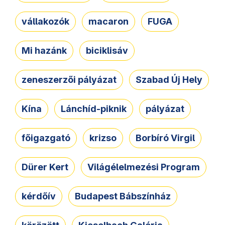
vállakozók
macaron
FUGA
Mi hazánk
biciklisáv
zeneszerzői pályázat
Szabad Új Hely
Kína
Lánchíd-piknik
pályázat
főigazgató
krizso
Borbíró Virgil
Dürer Kert
Világélelmezési Program
kérdőív
Budapest Bábszínház