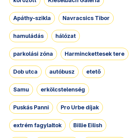
körözött
Kieselbach Galéria
Apáthy-szikla
Navracsics Tibor
hamuládás
hálózat
parkolási zóna
Harminckettesek tere
Dob utca
autóbusz
etető
Samu
erkölcstelenség
Puskás Panni
Pro Urbe díjak
extrém fagylaltok
Billie Eilish