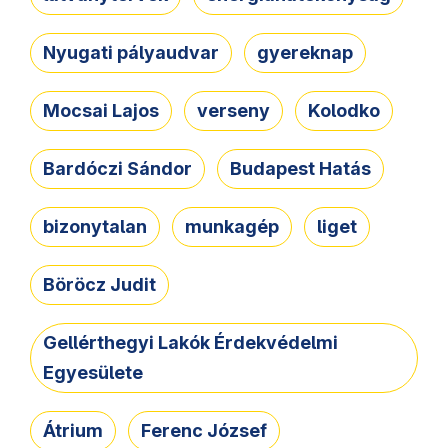
Nyugati pályaudvar
gyereknap
Mocsai Lajos
verseny
Kolodko
Bardóczi Sándor
Budapest Hatás
bizonytalan
munkagép
liget
Böröcz Judit
Gellérthegyi Lakók Érdekvédelmi
Egyesülete
Átrium
Ferenc József