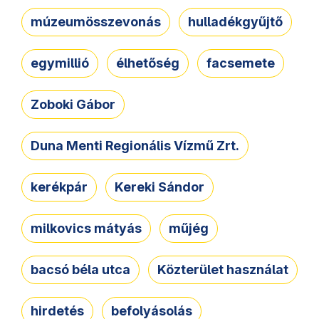
múzeumösszevonás
hulladékgyűjtő
egymillió
élhetőség
facsemete
Zoboki Gábor
Duna Menti Regionális Vízmű Zrt.
kerékpár
Kereki Sándor
milkovics mátyás
műjég
bacsó béla utca
Közterület használat
hirdetés
befolyásolás