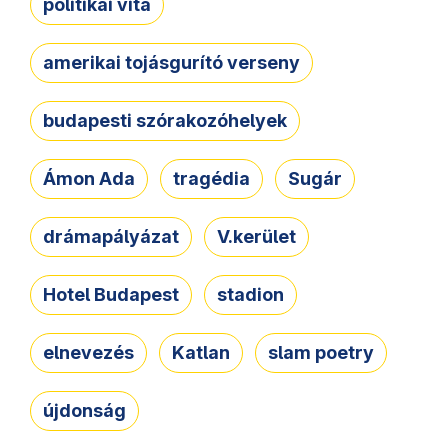
politikai vita
amerikai tojásgurító verseny
budapesti szórakozóhelyek
Ámon Ada
tragédia
Sugár
drámapályázat
V.kerület
Hotel Budapest
stadion
elnevezés
Katlan
slam poetry
újdonság