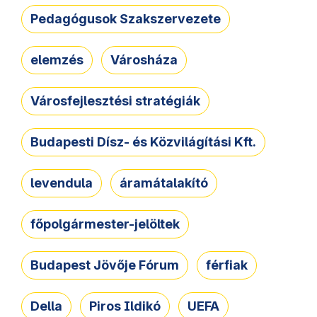
Pedagógusok Szakszervezete
elemzés
Városháza
Városfejlesztési stratégiák
Budapesti Dísz- és Közvilágítási Kft.
levendula
áramátalakító
főpolgármester-jelöltek
Budapest Jövője Fórum
férfiak
Della
Piros Ildikó
UEFA