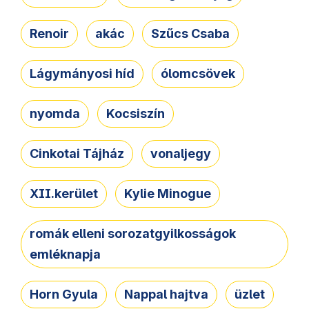
Renoir
akác
Szűcs Csaba
Lágymányosi híd
ólomcsövek
nyomda
Kocsiszín
Cinkotai Tájház
vonaljegy
XII.kerület
Kylie Minogue
romák elleni sorozatgyilkosságok
emléknapja
Horn Gyula
Nappal hajtva
üzlet