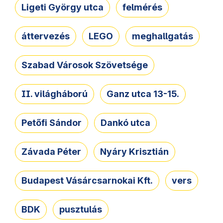
Ligeti György utca
felmérés
áttervezés
LEGO
meghallgatás
Szabad Városok Szövetsége
II. világháború
Ganz utca 13-15.
Petőfi Sándor
Dankó utca
Závada Péter
Nyáry Krisztián
Budapest Vásárcsarnokai Kft.
vers
BDK
pusztulás