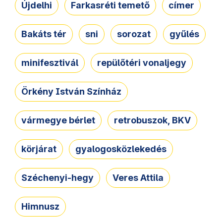
Újdelhi
Farkasréti temető
címer
Bakáts tér
sni
sorozat
gyűlés
minifesztivál
repülőtéri vonaljegy
Örkény István Színház
vármegye bérlet
retrobuszok, BKV
körjárat
gyalogosközlekedés
Széchenyi-hegy
Veres Attila
Himnusz