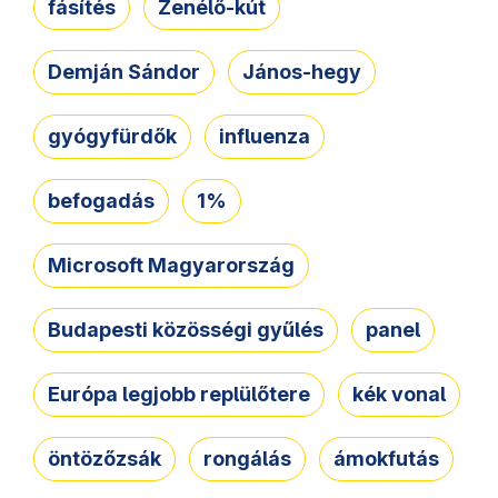
fásítés
Zenélő-kút
Demján Sándor
János-hegy
gyógyfürdők
influenza
befogadás
1%
Microsoft Magyarország
Budapesti közösségi gyűlés
panel
Európa legjobb replülőtere
kék vonal
öntözőzsák
rongálás
ámokfutás