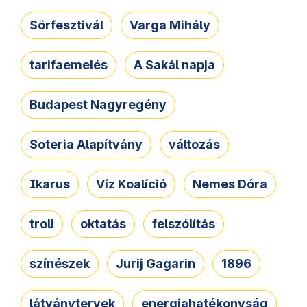
Sörfesztivál
Varga Mihály
tarifaemelés
A Sakál napja
Budapest Nagyregény
Soteria Alapítvány
változás
Ikarus
Víz Koalíció
Nemes Dóra
troli
oktatás
felszólítás
színészek
Jurij Gagarin
1896
látványtervek
energiahatékonyság