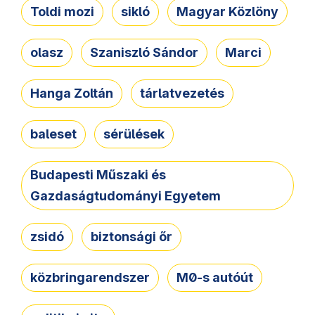
Toldi mozi
sikló
Magyar Közlöny
olasz
Szaniszló Sándor
Marci
Hanga Zoltán
tárlatvezetés
baleset
sérülések
Budapesti Műszaki és
Gazdaságtudományi Egyetem
zsidó
biztonsági őr
közbringarendszer
M0-s autóút