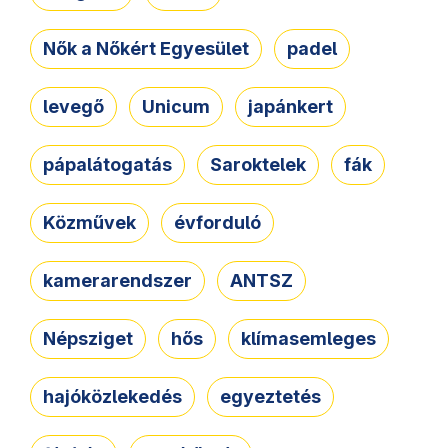
Nők a Nőkért Egyesület
padel
levegő
Unicum
japánkert
pápalátogatás
Saroktelek
fák
Közművek
évforduló
kamerarendszer
ANTSZ
Népsziget
hős
klímasemleges
hajóközlekedés
egyeztetés