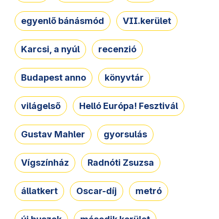
egyenlő bánásmód
VII.kerület
Karcsi, a nyúl
recenzió
Budapest anno
könyvtár
világelső
Helló Európa! Fesztivál
Gustav Mahler
gyorsulás
Vígszínház
Radnóti Zsuzsa
állatkert
Oscar-díj
metró