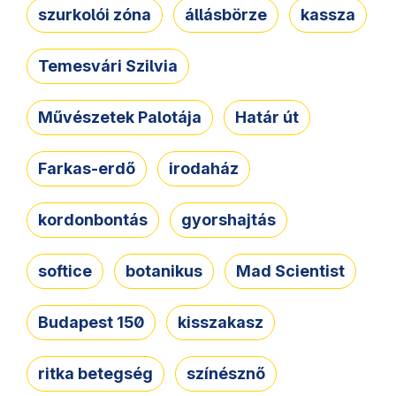
szurkolói zóna
állásbörze
kassza
Temesvári Szilvia
Művészetek Palotája
Határ út
Farkas-erdő
irodaház
kordonbontás
gyorshajtás
softice
botanikus
Mad Scientist
Budapest 150
kisszakasz
ritka betegség
színésznő