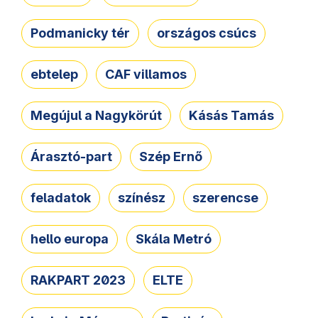
Podmanicky tér
országos csúcs
ebtelep
CAF villamos
Megújul a Nagykörút
Kásás Tamás
Árasztó-part
Szép Ernő
feladatok
színész
szerencse
hello europa
Skála Metró
RAKPART 2023
ELTE