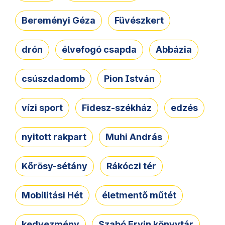
Bereményi Géza
Füvészkert
drón
élvefogó csapda
Abbázia
csúszdadomb
Pion István
vízi sport
Fidesz-székház
edzés
nyitott rakpart
Muhi András
Kőrösy-sétány
Rákóczi tér
Mobilitási Hét
életmentő műtét
kedvezmény
Szabó Ervin könyvtár