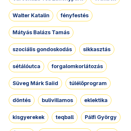
Walter Katalin
fényfestés
Mátyás Balázs Tamás
szociális gondoskodás
sikkasztás
sétálóutca
forgalomkorlátozás
Süveg Márk Saiid
túlélőprogram
döntés
bulivillamos
eklektika
kisgyerekek
teqball
Pálfi György