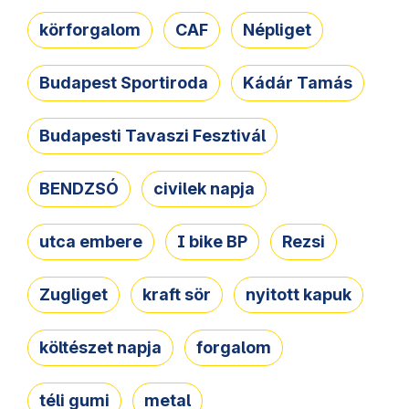
körforgalom
CAF
Népliget
Budapest Sportiroda
Kádár Tamás
Budapesti Tavaszi Fesztivál
BENDZSÓ
civilek napja
utca embere
I bike BP
Rezsi
Zugliget
kraft sör
nyitott kapuk
költészet napja
forgalom
téli gumi
metal