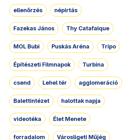
ellenőrzés
népirtás
Fazekas János
Thy Catafalque
MOL Bubi
Puskás Aréna
Tripo
Építészeti Filmnapok
Turbina
csend
Lehel tér
agglomeráció
Balettintézet
halottak napja
videotéka
Élet Menete
forradalom
Városligeti Műjég