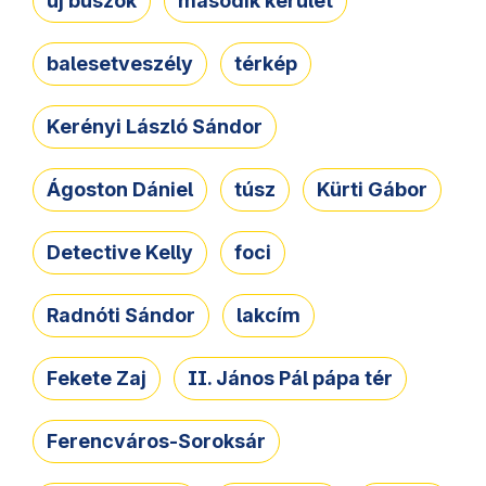
új buszok
második kerület
balesetveszély
térkép
Kerényi László Sándor
Ágoston Dániel
túsz
Kürti Gábor
Detective Kelly
foci
Radnóti Sándor
lakcím
Fekete Zaj
II. János Pál pápa tér
Ferencváros-Soroksár