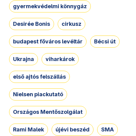
gyermekvédelmi könnygáz
Desirée Bonis
cirkusz
budapest főváros levéltár
Bécsi út
Ukrajna
viharkárok
első ajtós felszállás
Nielsen piackutató
Országos Mentőszolgálat
Rami Malek
újévi beszéd
SMA