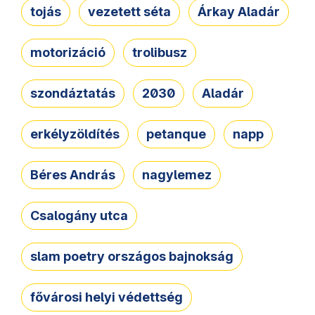
tojás
vezetett séta
Árkay Aladár
motorizáció
trolibusz
szondáztatás
2030
Aladár
erkélyzöldítés
petanque
napp
Béres András
nagylemez
Csalogány utca
slam poetry országos bajnokság
fővárosi helyi védettség