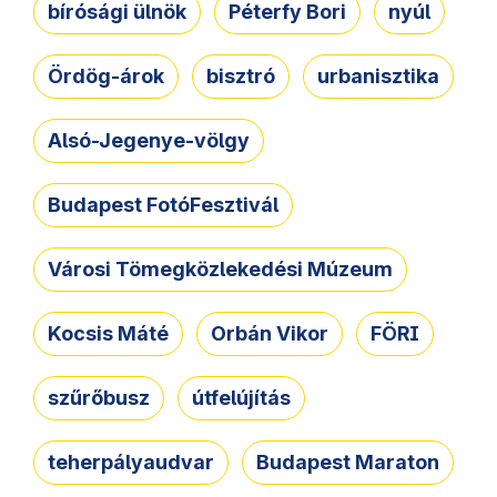
bírósági ülnök
Péterfy Bori
nyúl
Ördög-árok
bisztró
urbanisztika
Alsó-Jegenye-völgy
Budapest FotóFesztivál
Városi Tömegközlekedési Múzeum
Kocsis Máté
Orbán Vikor
FÖRI
szűrőbusz
útfelújítás
teherpályaudvar
Budapest Maraton