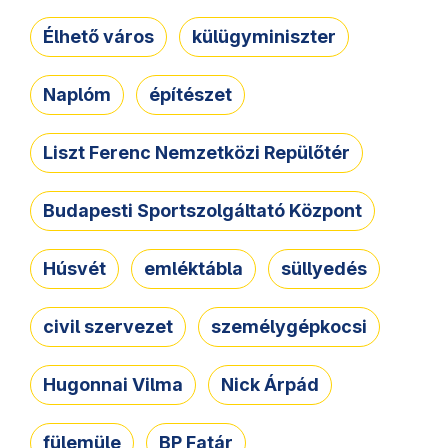
Élhető város
külügyminiszter
Naplóm
építészet
Liszt Ferenc Nemzetközi Repülőtér
Budapesti Sportszolgáltató Központ
Húsvét
emléktábla
süllyedés
civil szervezet
személygépkocsi
Hugonnai Vilma
Nick Árpád
fülemüle
BP Fatár