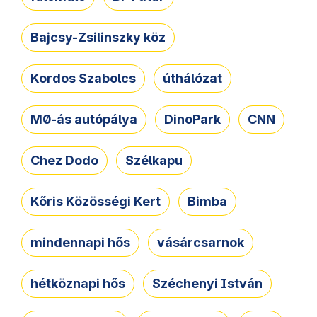
Bajcsy-Zsilinszky köz
Kordos Szabolcs
úthálózat
M0-ás autópálya
DinoPark
CNN
Chez Dodo
Szélkapu
Kőris Közösségi Kert
Bimba
mindennapi hős
vásárcsarnok
hétköznapi hős
Széchenyi István