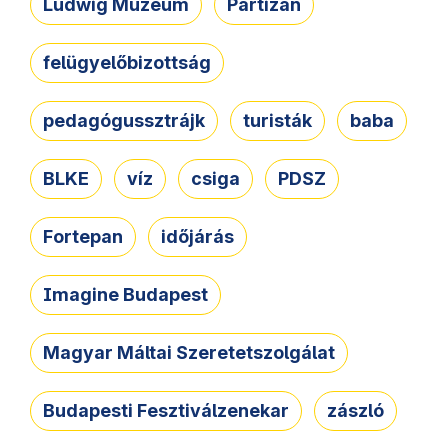
Ludwig Múzeum
Partizán
felügyelőbizottság
pedagógussztrájk
turisták
baba
BLKE
víz
csiga
PDSZ
Fortepan
időjárás
Imagine Budapest
Magyar Máltai Szeretetszolgálat
Budapesti Fesztiválzenekar
zászló