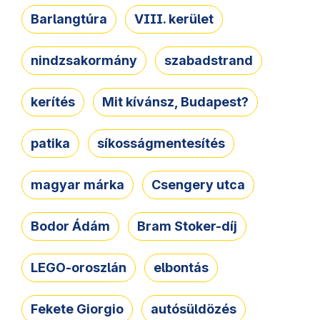
Barlangtúra
VIII. kerület
nindzsakormány
szabadstrand
kerítés
Mit kívánsz, Budapest?
patika
síkosságmentesítés
magyar márka
Csengery utca
Bodor Ádám
Bram Stoker-díj
LEGO-oroszlán
elbontás
Fekete Giorgio
autósüldözés