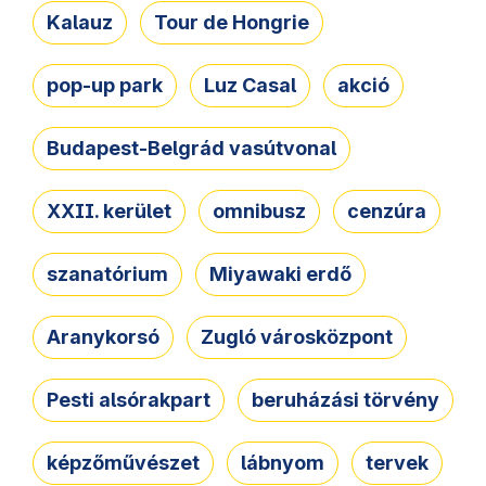
Kalauz
Tour de Hongrie
pop-up park
Luz Casal
akció
Budapest-Belgrád vasútvonal
XXII. kerület
omnibusz
cenzúra
szanatórium
Miyawaki erdő
Aranykorsó
Zugló városközpont
Pesti alsórakpart
beruházási törvény
képzőművészet
lábnyom
tervek