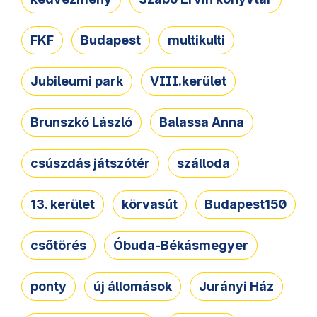
FKF
Budapest
multikulti
Jubileumi park
VIII.kerület
Brunszkó László
Balassa Anna
csúszdás játszótér
szálloda
13. kerület
körvasút
Budapest150
csőtörés
Óbuda-Békásmegyer
ponty
új állomások
Jurányi Ház