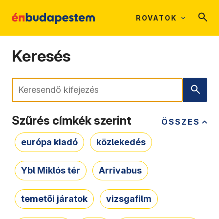
ROVATOK
Keresés
Keresés
Szűrés címkék szerint
ÖSSZES
európa kiadó
közlekedés
Ybl Miklós tér
Arrivabus
temetői járatok
vizsgafilm