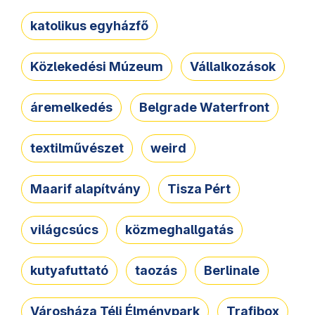
katolikus egyházfő
Közlekedési Múzeum
Vállalkozások
áremelkedés
Belgrade Waterfront
textilművészet
weird
Maarif alapítvány
Tisza Pért
világcsúcs
közmeghallgatás
kutyafuttató
taozás
Berlinale
Városháza Téli Élménypark
Trafibox