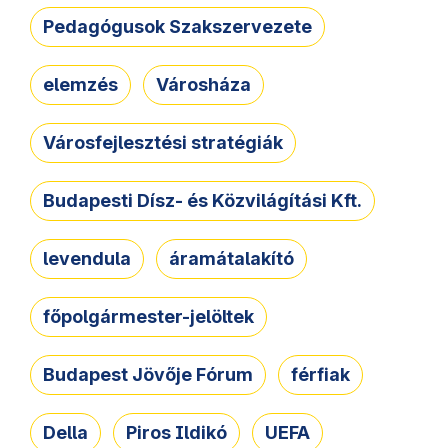
Pedagógusok Szakszervezete
elemzés
Városháza
Városfejlesztési stratégiák
Budapesti Dísz- és Közvilágítási Kft.
levendula
áramátalakító
főpolgármester-jelöltek
Budapest Jövője Fórum
férfiak
Della
Piros Ildikó
UEFA