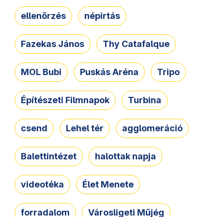
ellenőrzés
népirtás
Fazekas János
Thy Catafalque
MOL Bubi
Puskás Aréna
Tripo
Építészeti Filmnapok
Turbina
csend
Lehel tér
agglomeráció
Balettintézet
halottak napja
videotéka
Élet Menete
forradalom
Városligeti Műjég