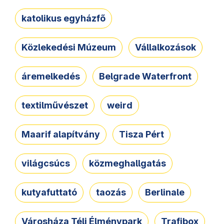
katolikus egyházfő
Közlekedési Múzeum
Vállalkozások
áremelkedés
Belgrade Waterfront
textilművészet
weird
Maarif alapítvány
Tisza Pért
világcsúcs
közmeghallgatás
kutyafuttató
taozás
Berlinale
Városháza Téli Élménypark
Trafibox