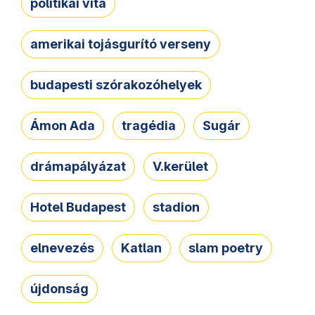
politikai vita
amerikai tojásgurító verseny
budapesti szórakozóhelyek
Ámon Ada
tragédia
Sugár
drámapályázat
V.kerület
Hotel Budapest
stadion
elnevezés
Katlan
slam poetry
újdonság