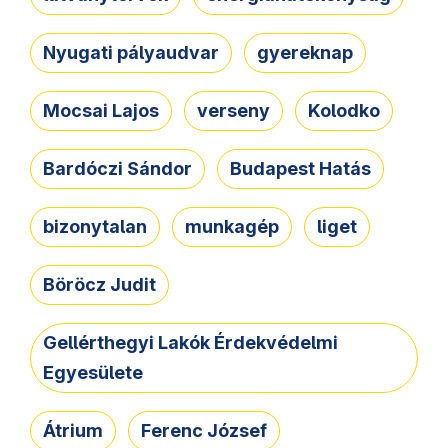
Nyugati pályaudvar
gyereknap
Mocsai Lajos
verseny
Kolodko
Bardóczi Sándor
Budapest Hatás
bizonytalan
munkagép
liget
Böröcz Judit
Gellérthegyi Lakók Érdekvédelmi
Egyesülete
Átrium
Ferenc József