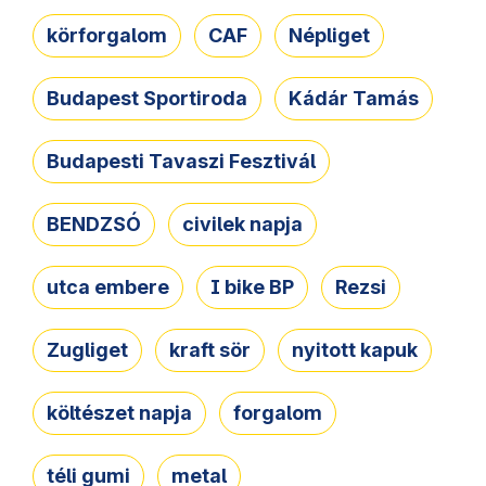
körforgalom
CAF
Népliget
Budapest Sportiroda
Kádár Tamás
Budapesti Tavaszi Fesztivál
BENDZSÓ
civilek napja
utca embere
I bike BP
Rezsi
Zugliget
kraft sör
nyitott kapuk
költészet napja
forgalom
téli gumi
metal