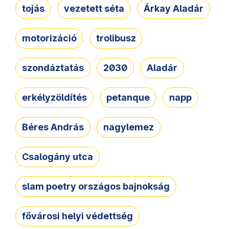
tojás
vezetett séta
Árkay Aladár
motorizáció
trolibusz
szondáztatás
2030
Aladár
erkélyzöldítés
petanque
napp
Béres András
nagylemez
Csalogány utca
slam poetry országos bajnokság
fővárosi helyi védettség