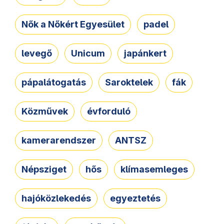
Nők a Nőkért Egyesület
padel
levegő
Unicum
japánkert
pápalátogatás
Saroktelek
fák
Közművek
évforduló
kamerarendszer
ANTSZ
Népsziget
hős
klímasemleges
hajóközlekedés
egyeztetés