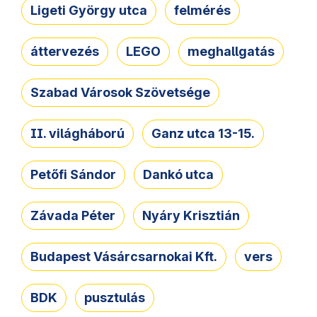
Ligeti György utca
felmérés
áttervezés
LEGO
meghallgatás
Szabad Városok Szövetsége
II. világháború
Ganz utca 13-15.
Petőfi Sándor
Dankó utca
Závada Péter
Nyáry Krisztián
Budapest Vásárcsarnokai Kft.
vers
BDK
pusztulás