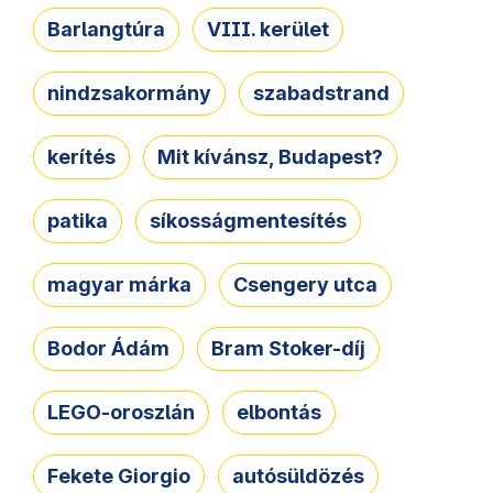
Barlangtúra
VIII. kerület
nindzsakormány
szabadstrand
kerítés
Mit kívánsz, Budapest?
patika
síkosságmentesítés
magyar márka
Csengery utca
Bodor Ádám
Bram Stoker-díj
LEGO-oroszlán
elbontás
Fekete Giorgio
autósüldözés