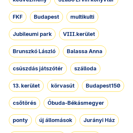
FKF
Budapest
multikulti
Jubileumi park
VIII.kerület
Brunszkó László
Balassa Anna
csúszdás játszótér
szálloda
13. kerület
körvasút
Budapest150
csőtörés
Óbuda-Békásmegyer
ponty
új állomások
Jurányi Ház