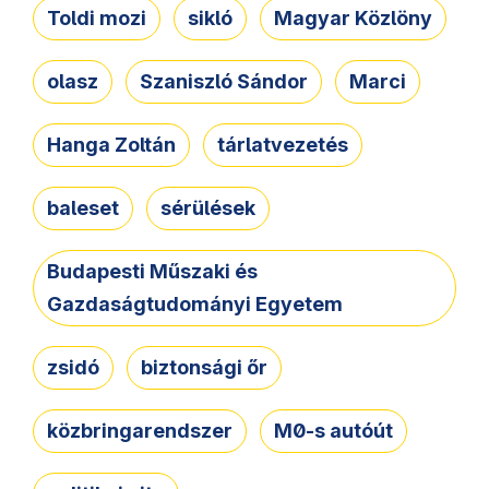
Toldi mozi
sikló
Magyar Közlöny
olasz
Szaniszló Sándor
Marci
Hanga Zoltán
tárlatvezetés
baleset
sérülések
Budapesti Műszaki és
Gazdaságtudományi Egyetem
zsidó
biztonsági őr
közbringarendszer
M0-s autóút