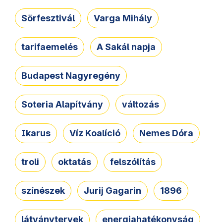
Sörfesztivál
Varga Mihály
tarifaemelés
A Sakál napja
Budapest Nagyregény
Soteria Alapítvány
változás
Ikarus
Víz Koalíció
Nemes Dóra
troli
oktatás
felszólítás
színészek
Jurij Gagarin
1896
látványtervek
energiahatékonyság