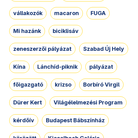
vállakozók
macaron
FUGA
Mi hazánk
biciklisáv
zeneszerzői pályázat
Szabad Új Hely
Kína
Lánchíd-piknik
pályázat
főigazgató
krizso
Borbíró Virgil
Dürer Kert
Világélelmezési Program
kérdőív
Budapest Bábszínház