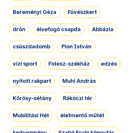
Bereményi Géza
Füvészkert
drón
élvefogó csapda
Abbázia
csúszdadomb
Pion István
vízi sport
Fidesz-székház
edzés
nyitott rakpart
Muhi András
Kőrösy-sétány
Rákóczi tér
Mobilitási Hét
életmentő műtét
kedvezmény
Szabó Ervin könyvtár