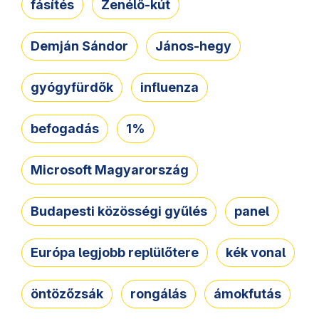
fásítés
Zenélő-kút
Demján Sándor
János-hegy
gyógyfürdők
influenza
befogadás
1%
Microsoft Magyarország
Budapesti közösségi gyűlés
panel
Európa legjobb replülőtere
kék vonal
öntözőzsák
rongálás
ámokfutás