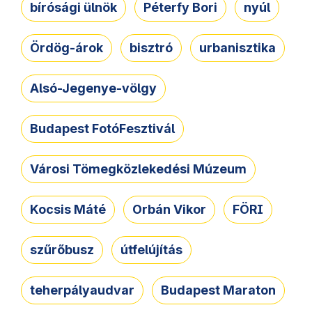
bírósági ülnök
Péterfy Bori
nyúl
Ördög-árok
bisztró
urbanisztika
Alsó-Jegenye-völgy
Budapest FotóFesztivál
Városi Tömegközlekedési Múzeum
Kocsis Máté
Orbán Vikor
FÖRI
szűrőbusz
útfelújítás
teherpályaudvar
Budapest Maraton