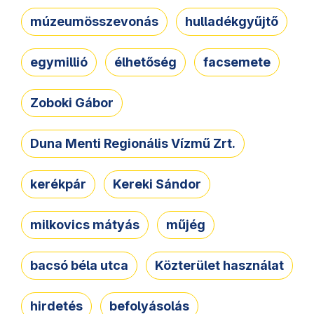
múzeumösszevonás
hulladékgyűjtő
egymillió
élhetőség
facsemete
Zoboki Gábor
Duna Menti Regionális Vízmű Zrt.
kerékpár
Kereki Sándor
milkovics mátyás
műjég
bacsó béla utca
Közterület használat
hirdetés
befolyásolás