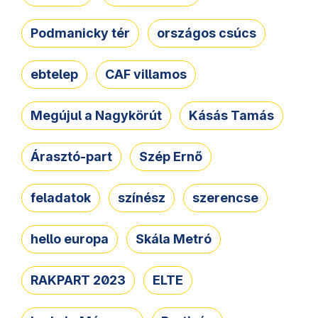
Podmanicky tér
országos csúcs
ebtelep
CAF villamos
Megújul a Nagykörút
Kásás Tamás
Árasztó-part
Szép Ernő
feladatok
színész
szerencse
hello europa
Skála Metró
RAKPART 2023
ELTE