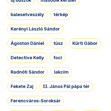
új buszok
második kerület
balesetveszély
térkép
Kerényi László Sándor
Ágoston Dániel
túsz
Kürti Gábor
Detective Kelly
foci
Radnóti Sándor
lakcím
Fekete Zaj
II. János Pál pápa tér
Ferencváros-Soroksár