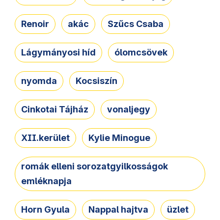
Renoir
akác
Szűcs Csaba
Lágymányosi híd
ólomcsövek
nyomda
Kocsiszín
Cinkotai Tájház
vonaljegy
XII.kerület
Kylie Minogue
romák elleni sorozatgyilkosságok
emléknapja
Horn Gyula
Nappal hajtva
üzlet