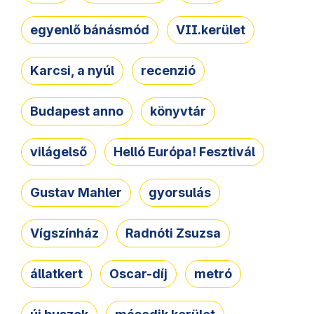
egyenlő bánásmód
VII.kerület
Karcsi, a nyúl
recenzió
Budapest anno
könyvtár
világelső
Helló Európa! Fesztivál
Gustav Mahler
gyorsulás
Vígszínház
Radnóti Zsuzsa
állatkert
Oscar-díj
metró