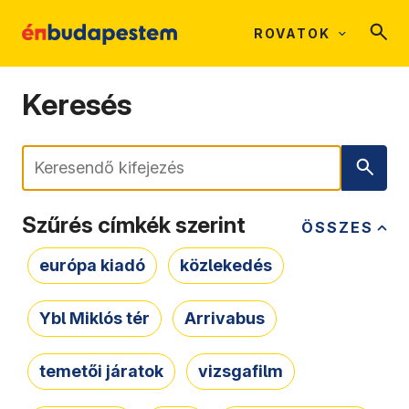
ROVATOK
Keresés
Keresés
Szűrés címkék szerint
ÖSSZES
európa kiadó
közlekedés
Ybl Miklós tér
Arrivabus
temetői járatok
vizsgafilm