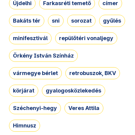
Újdelhi
Farkasréti temető
címer
Bakáts tér
sni
sorozat
gyűlés
minifesztivál
repülőtéri vonaljegy
Örkény István Színház
vármegye bérlet
retrobuszok, BKV
körjárat
gyalogosközlekedés
Széchenyi-hegy
Veres Attila
Himnusz