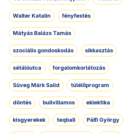
Walter Katalin
fényfestés
Mátyás Balázs Tamás
szociális gondoskodás
sikkasztás
sétálóutca
forgalomkorlátozás
Süveg Márk Saiid
túlélőprogram
döntés
bulivillamos
eklektika
kisgyerekek
teqball
Pálfi György