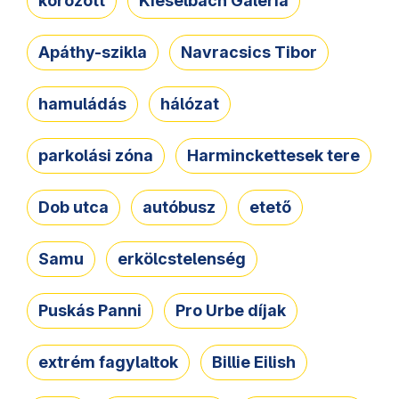
körözött
Kieselbach Galéria
Apáthy-szikla
Navracsics Tibor
hamuládás
hálózat
parkolási zóna
Harminckettesek tere
Dob utca
autóbusz
etető
Samu
erkölcstelenség
Puskás Panni
Pro Urbe díjak
extrém fagylaltok
Billie Eilish