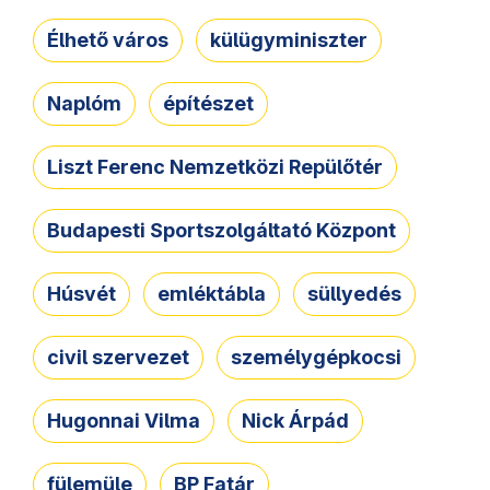
Élhető város
külügyminiszter
Naplóm
építészet
Liszt Ferenc Nemzetközi Repülőtér
Budapesti Sportszolgáltató Központ
Húsvét
emléktábla
süllyedés
civil szervezet
személygépkocsi
Hugonnai Vilma
Nick Árpád
fülemüle
BP Fatár