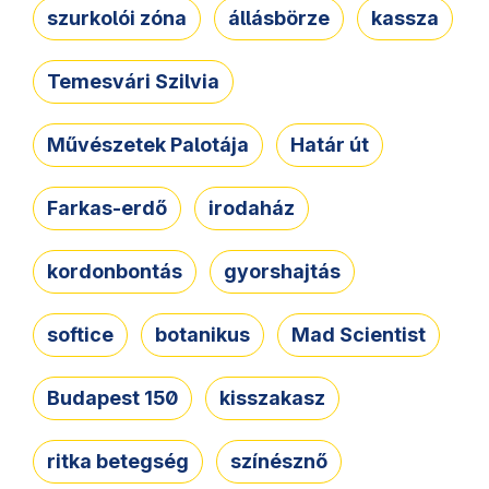
szurkolói zóna
állásbörze
kassza
Temesvári Szilvia
Művészetek Palotája
Határ út
Farkas-erdő
irodaház
kordonbontás
gyorshajtás
softice
botanikus
Mad Scientist
Budapest 150
kisszakasz
ritka betegség
színésznő