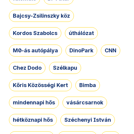
Bajcsy-Zsilinszky köz
Kordos Szabolcs
úthálózat
M0-ás autópálya
DinoPark
CNN
Chez Dodo
Szélkapu
Kőris Közösségi Kert
Bimba
mindennapi hős
vásárcsarnok
hétköznapi hős
Széchenyi István