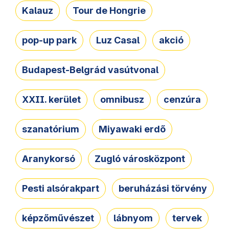
Kalauz
Tour de Hongrie
pop-up park
Luz Casal
akció
Budapest-Belgrád vasútvonal
XXII. kerület
omnibusz
cenzúra
szanatórium
Miyawaki erdő
Aranykorsó
Zugló városközpont
Pesti alsórakpart
beruházási törvény
képzőművészet
lábnyom
tervek