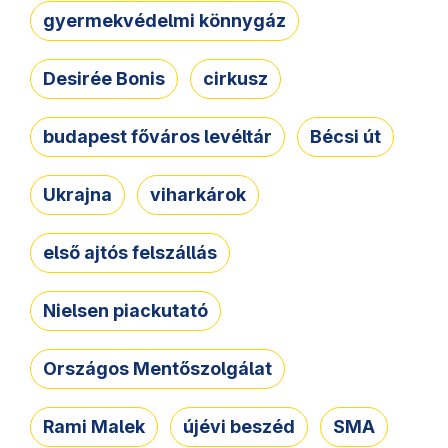
gyermekvédelmi könnygáz
Desirée Bonis
cirkusz
budapest főváros levéltár
Bécsi út
Ukrajna
viharkárok
első ajtós felszállás
Nielsen piackutató
Országos Mentőszolgálat
Rami Malek
újévi beszéd
SMA