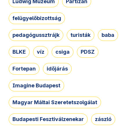
Ludwig Múzeum
Partizán
felügyelőbizottság
pedagógussztrájk
turisták
baba
BLKE
víz
csiga
PDSZ
Fortepan
időjárás
Imagine Budapest
Magyar Máltai Szeretetszolgálat
Budapesti Fesztiválzenekar
zászló