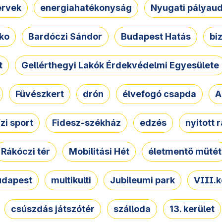
ervek
energiahatékonyság
Nyugati pályau
ko
Bardóczi Sándor
Budapest Hatás
bi
t
Gellérthegyi Lakók Érdekvédelmi Egyesülete
Füvészkert
drón
élvefogó csapda
A
ízi sport
Fidesz-székház
edzés
nyitott 
Rákóczi tér
Mobilitási Hét
életmentő műtét
udapest
multikulti
Jubileumi park
VIII.k
csúszdás játszótér
szálloda
13. kerület