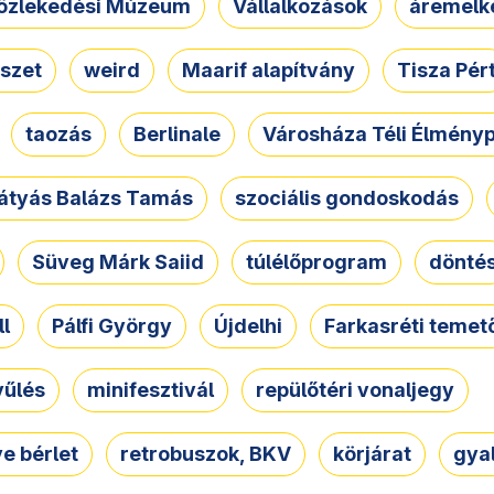
özlekedési Múzeum
Vállalkozások
áremelk
szet
weird
Maarif alapítvány
Tisza Pér
taozás
Berlinale
Városháza Téli Élmény
átyás Balázs Tamás
szociális gondoskodás
Süveg Márk Saiid
túlélőprogram
dönté
ll
Pálfi György
Újdelhi
Farkasréti temet
yűlés
minifesztivál
repülőtéri vonaljegy
e bérlet
retrobuszok, BKV
körjárat
gya