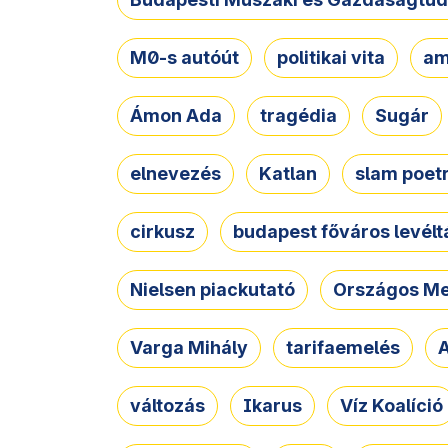
M0-s autóút
politikai vita
am
Ámon Ada
tragédia
Sugár
elnevezés
Katlan
slam poet
cirkusz
budapest főváros levélt
Nielsen piackutató
Országos Me
Varga Mihály
tarifaemelés
A
változás
Ikarus
Víz Koalíció