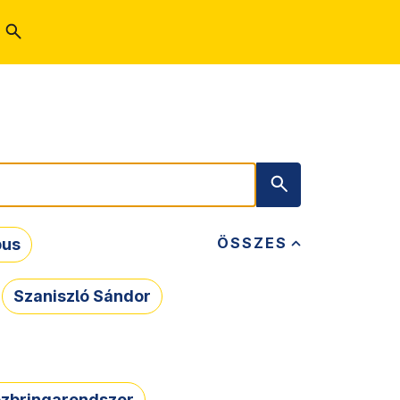
ÖSSZES
bus
Szaniszló Sándor
zbringarendszer