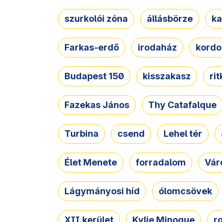
szurkolói zóna
állásbörze
ka
Farkas-erdő
irodaház
kordo
Budapest 150
kisszakasz
ri
Fazekas János
Thy Catafalque
Turbina
csend
Lehel tér
Élet Menete
forradalom
Vár
Lágymányosi híd
ólomcsövek
XII.kerület
Kylie Minogue
r