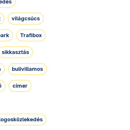
edés
t
világcsúcs
park
Trafibox
sikkasztás
s
bulivillamos
ő
címer
logosközlekedés