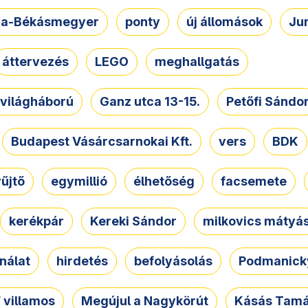
a-Békásmegyer
ponty
új állomások
Ju
áttervezés
LEGO
meghallgatás
. világháború
Ganz utca 13-15.
Petőfi Sándo
Budapest Vásárcsarnokai Kft.
vers
BDK
űjtő
egymillió
élhetőség
facsemete
kerékpár
Kereki Sándor
milkovics mátyá
nálat
hirdetés
befolyásolás
Podmanicky
 villamos
Megújul a Nagykörút
Kásás Tam