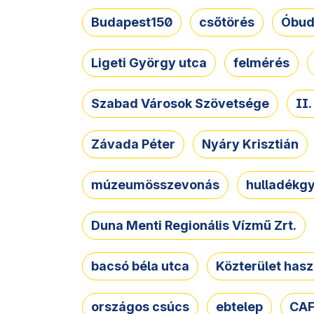
Budapest150
csőtörés
Óbud
Ligeti György utca
felmérés
Szabad Városok Szövetsége
II
Závada Péter
Nyáry Krisztián
múzeumösszevonás
hulladékgy
Duna Menti Regionális Vízmű Zrt.
bacsó béla utca
Közterület hasz
országos csúcs
ebtelep
CAF