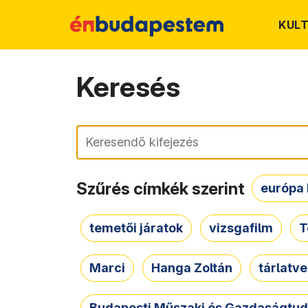
KUL
Keresés
Keresés
Szűrés címkék szerint
európa 
temetői járatok
vizsgafilm
T
Marci
Hanga Zoltán
tárlatv
Budapesti Műszaki és Gazdaságtu