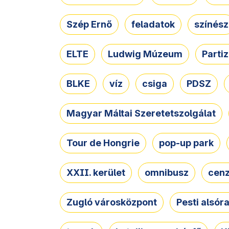
Szép Ernő
feladatok
színész
ELTE
Ludwig Múzeum
Parti
BLKE
víz
csiga
PDSZ
Magyar Máltai Szeretetszolgálat
Tour de Hongrie
pop-up park
XXII. kerület
omnibusz
cen
Zugló városközpont
Pesti alsór