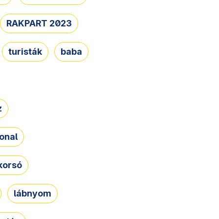
RAKPART 2023
turisták
baba
z
onal
korsó
lábnyom