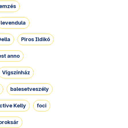
lemzés
levendula
ella
Piros Ildikó
st anno
Vígszínház
balesetveszély
ctive Kelly
foci
oroksár