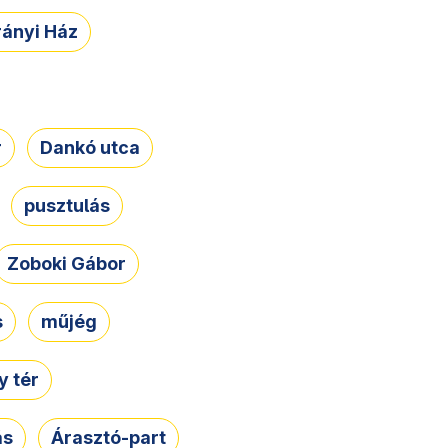
rányi Ház
r
Dankó utca
pusztulás
Zoboki Gábor
s
műjég
 tér
ás
Árasztó-part