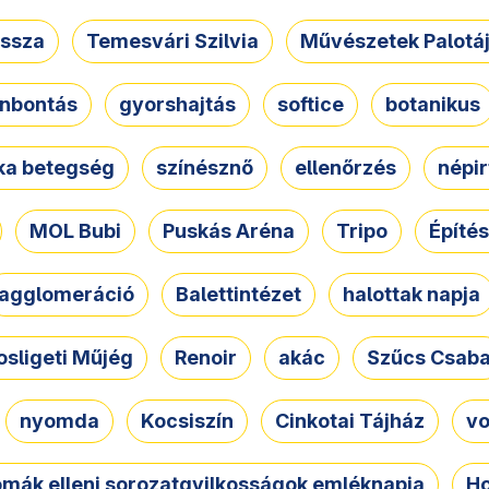
ssza
Temesvári Szilvia
Művészetek Palotá
nbontás
gyorshajtás
softice
botanikus
tka betegség
színésznő
ellenőrzés
népir
MOL Bubi
Puskás Aréna
Tripo
Építés
agglomeráció
Balettintézet
halottak napja
osligeti Műjég
Renoir
akác
Szűcs Csab
nyomda
Kocsiszín
Cinkotai Tájház
vo
omák elleni sorozatgyilkosságok emléknapja
Ho