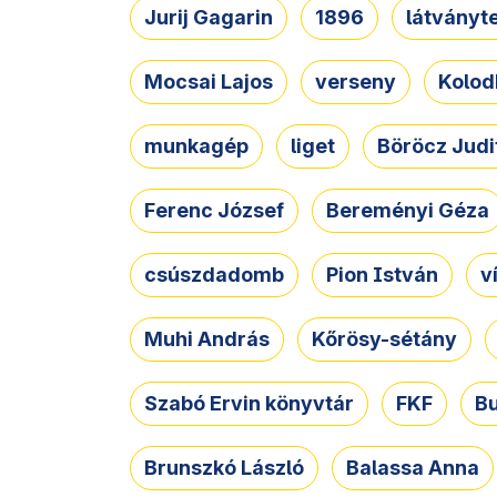
Jurij Gagarin
1896
látványt
Mocsai Lajos
verseny
Kolod
munkagép
liget
Böröcz Judi
Ferenc József
Bereményi Géza
csúszdadomb
Pion István
v
Muhi András
Kőrösy-sétány
Szabó Ervin könyvtár
FKF
B
Brunszkó László
Balassa Anna