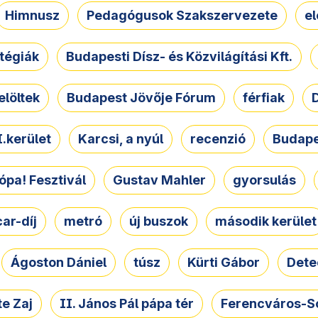
Himnusz
Pedagógusok Szakszervezete
e
atégiák
Budapesti Dísz- és Közvilágítási Kft.
elöltek
Budapest Jövője Fórum
férfiak
D
.kerület
Karcsi, a nyúl
recenzió
Budape
ópa! Fesztivál
Gustav Mahler
gyorsulás
ar-díj
metró
új buszok
második kerület
Ágoston Dániel
túsz
Kürti Gábor
Dete
e Zaj
II. János Pál pápa tér
Ferencváros-S