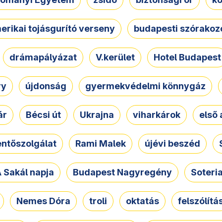
erikai tojásgurító verseny
budapesti szórakoz
drámapályázat
V.kerület
Hotel Budapest
ry
újdonság
gyermekvédelmi könnygáz
ár
Bécsi út
Ukrajna
viharkárok
első 
ntőszolgálat
Rami Malek
újévi beszéd
 Sakál napja
Budapest Nagyregény
Soteri
Nemes Dóra
troli
oktatás
felszólítá