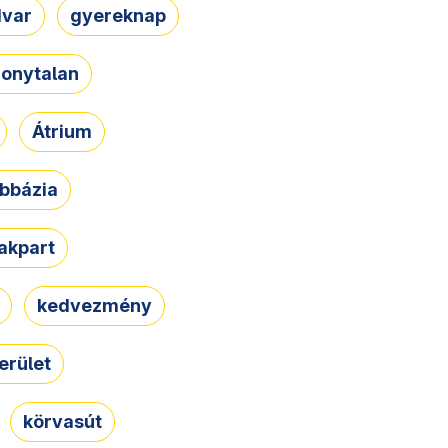
dvar
gyereknap
zonytalan
Átrium
bbázia
rakpart
kedvezmény
erület
körvasút