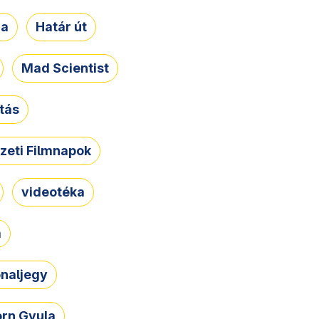
ja
Határ út
Mad Scientist
tás
zeti Filmnapok
videotéka
a
naljegy
rn Gyula