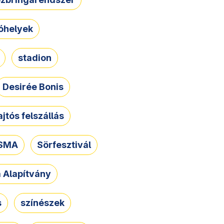
óhelyek
stadion
Desirée Bonis
ajtós felszállás
SMA
Sörfesztivál
a Alapítvány
s
színészek