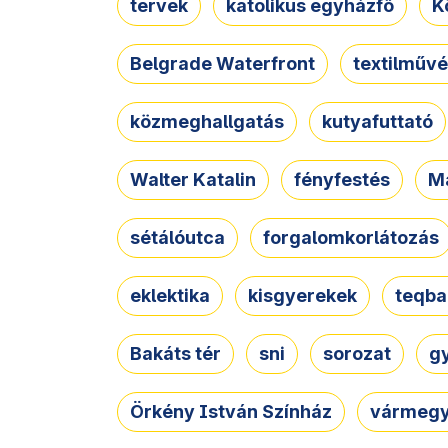
tervek
katolikus egyházfő
K
Belgrade Waterfront
textilművé
közmeghallgatás
kutyafuttató
Walter Katalin
fényfestés
M
sétálóutca
forgalomkorlátozás
eklektika
kisgyerekek
teqba
Bakáts tér
sni
sorozat
g
Örkény István Színház
vármegy