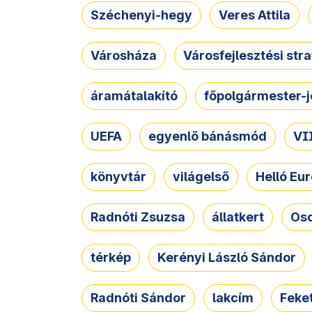
Széchenyi-hegy
Veres Attila
Városháza
Városfejlesztési str
áramátalakító
főpolgármester-j
UEFA
egyenlő bánásmód
VII
könyvtár
világelső
Helló Eur
Radnóti Zsuzsa
állatkert
Osc
térkép
Kerényi László Sándor
Radnóti Sándor
lakcím
Feket