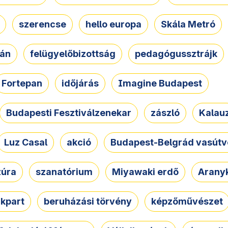
szerencse
hello europa
Skála Metró
zán
felügyelőbizottság
pedagógussztrájk
Fortepan
időjárás
Imagine Budapest
Budapesti Fesztiválzenekar
zászló
Kalau
Luz Casal
akció
Budapest-Belgrád vasútv
zúra
szanatórium
Miyawaki erdő
Arany
akpart
beruházási törvény
képzőművészet