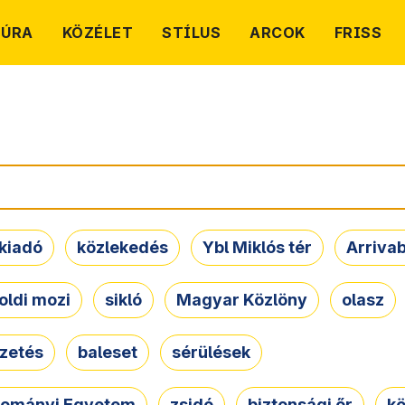
TÚRA
KÖZÉLET
STÍLUS
ARCOK
FRISS
kiadó
közlekedés
Ybl Miklós tér
Arriva
oldi mozi
sikló
Magyar Közlöny
olasz
ezetés
baleset
sérülések
dományi Egyetem
zsidó
biztonsági őr
kö