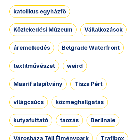
katolikus egyházfő
Közlekedési Múzeum
Vállalkozások
áremelkedés
Belgrade Waterfront
textilművészet
weird
Maarif alapítvány
Tisza Pért
világcsúcs
közmeghallgatás
kutyafuttató
taozás
Berlinale
Városháza Téli Élménypark
Trafibox