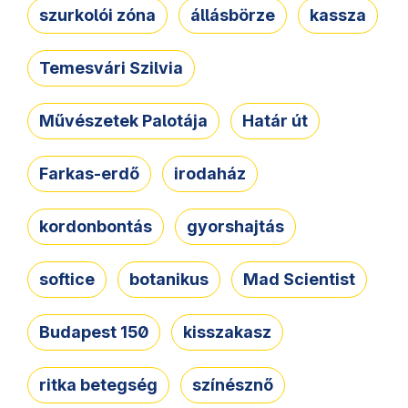
szurkolói zóna
állásbörze
kassza
Temesvári Szilvia
Művészetek Palotája
Határ út
Farkas-erdő
irodaház
kordonbontás
gyorshajtás
softice
botanikus
Mad Scientist
Budapest 150
kisszakasz
ritka betegség
színésznő