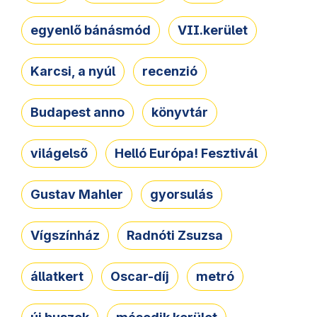
egyenlő bánásmód
VII.kerület
Karcsi, a nyúl
recenzió
Budapest anno
könyvtár
világelső
Helló Európa! Fesztivál
Gustav Mahler
gyorsulás
Vígszínház
Radnóti Zsuzsa
állatkert
Oscar-díj
metró