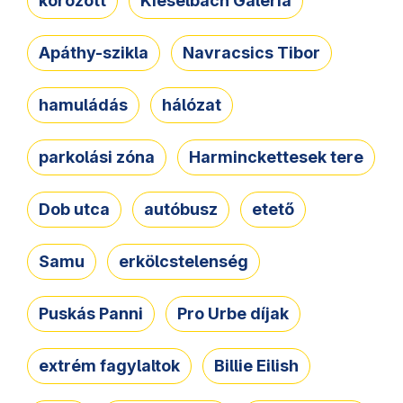
körözött
Kieselbach Galéria
Apáthy-szikla
Navracsics Tibor
hamuládás
hálózat
parkolási zóna
Harminckettesek tere
Dob utca
autóbusz
etető
Samu
erkölcstelenség
Puskás Panni
Pro Urbe díjak
extrém fagylaltok
Billie Eilish