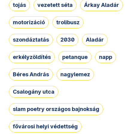
tojás
vezetett séta
Árkay Aladár
motorizáció
trolibusz
szondáztatás
2030
Aladár
erkélyzöldítés
petanque
napp
Béres András
nagylemez
Csalogány utca
slam poetry országos bajnokság
fővárosi helyi védettség