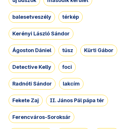
új buszok
második kerület
balesetveszély
térkép
Kerényi László Sándor
Ágoston Dániel
túsz
Kürti Gábor
Detective Kelly
foci
Radnóti Sándor
lakcím
Fekete Zaj
II. János Pál pápa tér
Ferencváros-Soroksár