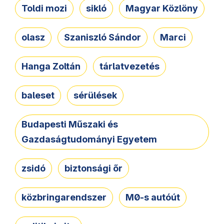
Toldi mozi
sikló
Magyar Közlöny
olasz
Szaniszló Sándor
Marci
Hanga Zoltán
tárlatvezetés
baleset
sérülések
Budapesti Műszaki és
Gazdaságtudományi Egyetem
zsidó
biztonsági őr
közbringarendszer
M0-s autóút