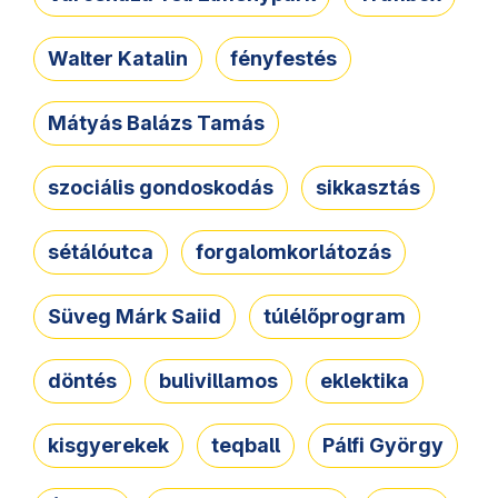
Walter Katalin
fényfestés
Mátyás Balázs Tamás
szociális gondoskodás
sikkasztás
sétálóutca
forgalomkorlátozás
Süveg Márk Saiid
túlélőprogram
döntés
bulivillamos
eklektika
kisgyerekek
teqball
Pálfi György