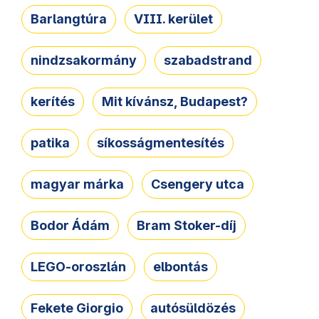
Barlangtúra
VIII. kerület
nindzsakormány
szabadstrand
kerítés
Mit kívánsz, Budapest?
patika
síkosságmentesítés
magyar márka
Csengery utca
Bodor Ádám
Bram Stoker-díj
LEGO-oroszlán
elbontás
Fekete Giorgio
autósüldözés