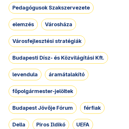
Pedagógusok Szakszervezete
elemzés
Városháza
Városfejlesztési stratégiák
Budapesti Dísz- és Közvilágítási Kft.
levendula
áramátalakító
főpolgármester-jelöltek
Budapest Jövője Fórum
férfiak
Della
Piros Ildikó
UEFA