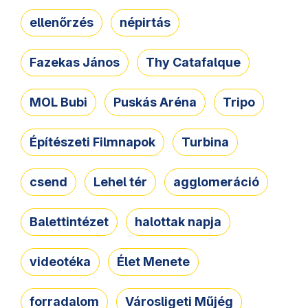
ellenőrzés
népirtás
Fazekas János
Thy Catafalque
MOL Bubi
Puskás Aréna
Tripo
Építészeti Filmnapok
Turbina
csend
Lehel tér
agglomeráció
Balettintézet
halottak napja
videotéka
Élet Menete
forradalom
Városligeti Műjég