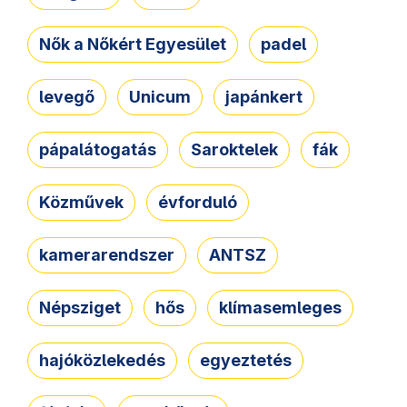
Nők a Nőkért Egyesület
padel
levegő
Unicum
japánkert
pápalátogatás
Saroktelek
fák
Közművek
évforduló
kamerarendszer
ANTSZ
Népsziget
hős
klímasemleges
hajóközlekedés
egyeztetés