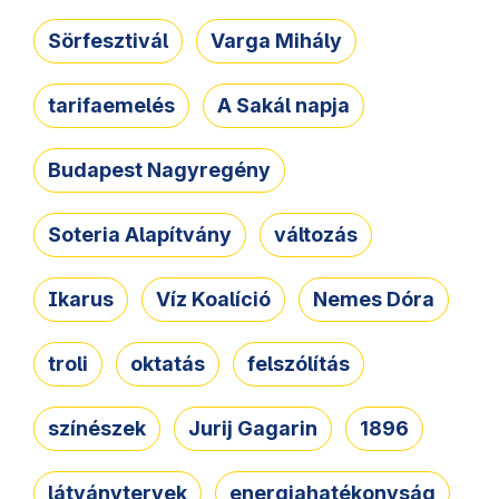
Sörfesztivál
Varga Mihály
tarifaemelés
A Sakál napja
Budapest Nagyregény
Soteria Alapítvány
változás
Ikarus
Víz Koalíció
Nemes Dóra
troli
oktatás
felszólítás
színészek
Jurij Gagarin
1896
látványtervek
energiahatékonyság