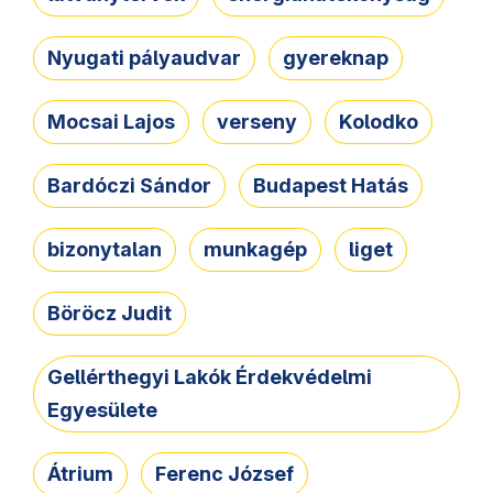
Nyugati pályaudvar
gyereknap
Mocsai Lajos
verseny
Kolodko
Bardóczi Sándor
Budapest Hatás
bizonytalan
munkagép
liget
Böröcz Judit
Gellérthegyi Lakók Érdekvédelmi
Egyesülete
Átrium
Ferenc József