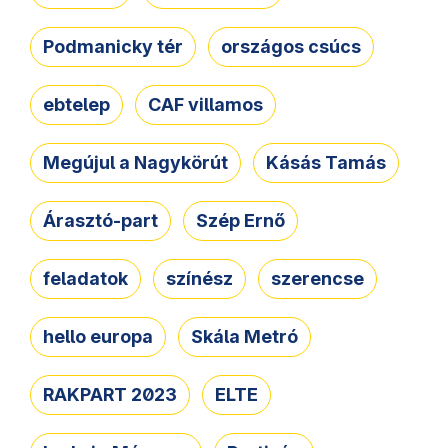
Podmanicky tér
országos csúcs
ebtelep
CAF villamos
Megújul a Nagykörút
Kásás Tamás
Árasztó-part
Szép Ernő
feladatok
színész
szerencse
hello europa
Skála Metró
RAKPART 2023
ELTE