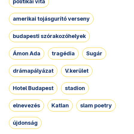
politikai vita
amerikai tojásgurító verseny
budapesti szórakozóhelyek
Ámon Ada
tragédia
Sugár
drámapályázat
V.kerület
Hotel Budapest
stadion
elnevezés
Katlan
slam poetry
újdonság