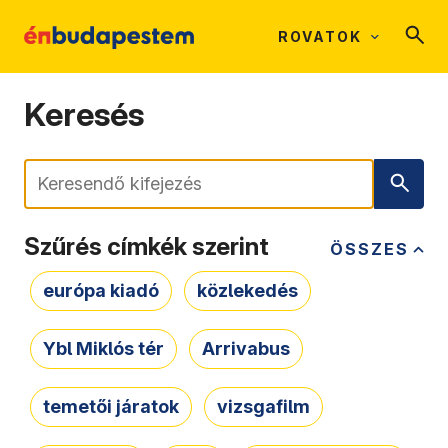
ROVATOK
Keresés
Keresés
Szűrés címkék szerint
ÖSSZES
európa kiadó
közlekedés
Ybl Miklós tér
Arrivabus
temetői járatok
vizsgafilm