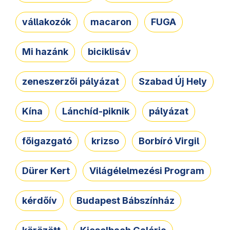
vállakozók
macaron
FUGA
Mi hazánk
biciklisáv
zeneszerzői pályázat
Szabad Új Hely
Kína
Lánchíd-piknik
pályázat
főigazgató
krizso
Borbíró Virgil
Dürer Kert
Világélelmezési Program
kérdőív
Budapest Bábszínház