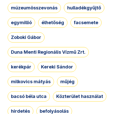
múzeumösszevonás
hulladékgyűjtő
egymillió
élhetőség
facsemete
Zoboki Gábor
Duna Menti Regionális Vízmű Zrt.
kerékpár
Kereki Sándor
milkovics mátyás
műjég
bacsó béla utca
Közterület használat
hirdetés
befolyásolás