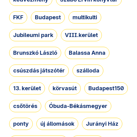
FKF
Budapest
multikulti
Jubileumi park
VIII.kerület
Brunszkó László
Balassa Anna
csúszdás játszótér
szálloda
13. kerület
körvasút
Budapest150
csőtörés
Óbuda-Békásmegyer
ponty
új állomások
Jurányi Ház