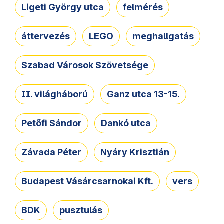
Ligeti György utca
felmérés
áttervezés
LEGO
meghallgatás
Szabad Városok Szövetsége
II. világháború
Ganz utca 13-15.
Petőfi Sándor
Dankó utca
Závada Péter
Nyáry Krisztián
Budapest Vásárcsarnokai Kft.
vers
BDK
pusztulás