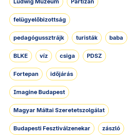
Ludwig Múzeum
Partizán
felügyelőbizottság
pedagógussztrájk
turisták
baba
BLKE
víz
csiga
PDSZ
Fortepan
időjárás
Imagine Budapest
Magyar Máltai Szeretetszolgálat
Budapesti Fesztiválzenekar
zászló