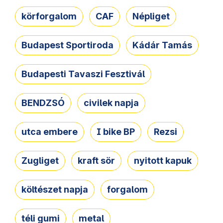
körforgalom
CAF
Népliget
Budapest Sportiroda
Kádár Tamás
Budapesti Tavaszi Fesztivál
BENDZSÓ
civilek napja
utca embere
I bike BP
Rezsi
Zugliget
kraft sör
nyitott kapuk
költészet napja
forgalom
téli gumi
metal