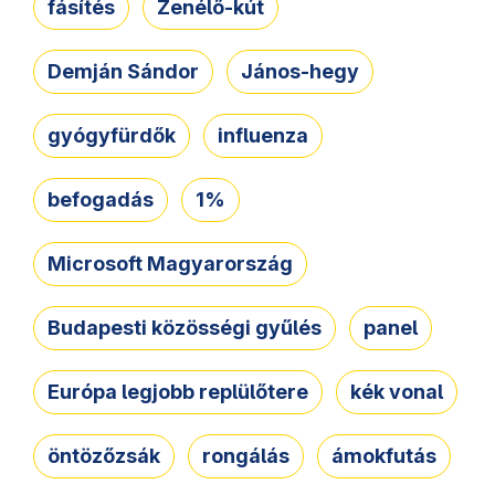
fásítés
Zenélő-kút
Demján Sándor
János-hegy
gyógyfürdők
influenza
befogadás
1%
Microsoft Magyarország
Budapesti közösségi gyűlés
panel
Európa legjobb replülőtere
kék vonal
öntözőzsák
rongálás
ámokfutás