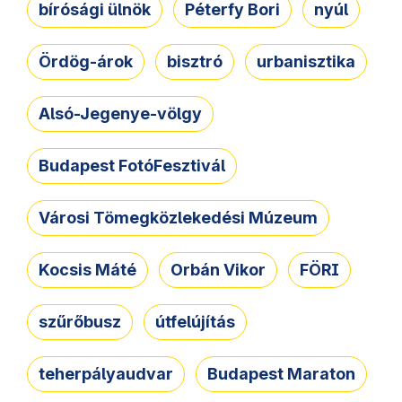
bírósági ülnök
Péterfy Bori
nyúl
Ördög-árok
bisztró
urbanisztika
Alsó-Jegenye-völgy
Budapest FotóFesztivál
Városi Tömegközlekedési Múzeum
Kocsis Máté
Orbán Vikor
FÖRI
szűrőbusz
útfelújítás
teherpályaudvar
Budapest Maraton