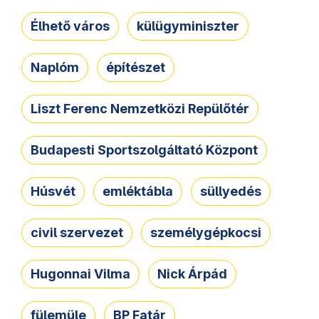
Élhető város
külügyminiszter
Naplóm
építészet
Liszt Ferenc Nemzetközi Repülőtér
Budapesti Sportszolgáltató Központ
Húsvét
emléktábla
süllyedés
civil szervezet
személygépkocsi
Hugonnai Vilma
Nick Árpád
fülemüle
BP Fatár