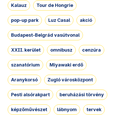
Kalauz
Tour de Hongrie
pop-up park
Luz Casal
akció
Budapest-Belgrád vasútvonal
XXII. kerület
omnibusz
cenzúra
szanatórium
Miyawaki erdő
Aranykorsó
Zugló városközpont
Pesti alsórakpart
beruházási törvény
képzőművészet
lábnyom
tervek