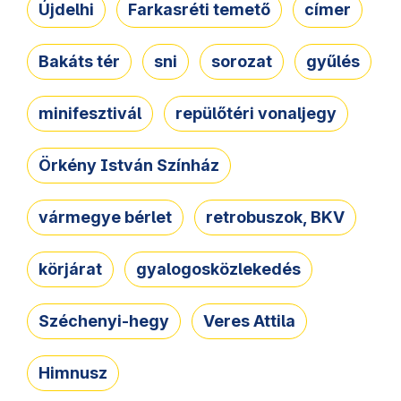
Újdelhi
Farkasréti temető
címer
Bakáts tér
sni
sorozat
gyűlés
minifesztivál
repülőtéri vonaljegy
Örkény István Színház
vármegye bérlet
retrobuszok, BKV
körjárat
gyalogosközlekedés
Széchenyi-hegy
Veres Attila
Himnusz