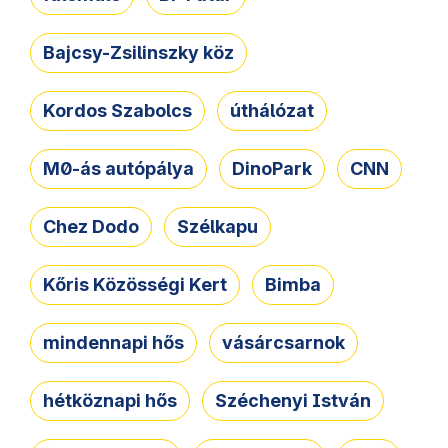
Bajcsy-Zsilinszky köz
Kordos Szabolcs
úthálózat
M0-ás autópálya
DinoPark
CNN
Chez Dodo
Szélkapu
Kőris Közösségi Kert
Bimba
mindennapi hős
vásárcsarnok
hétköznapi hős
Széchenyi István