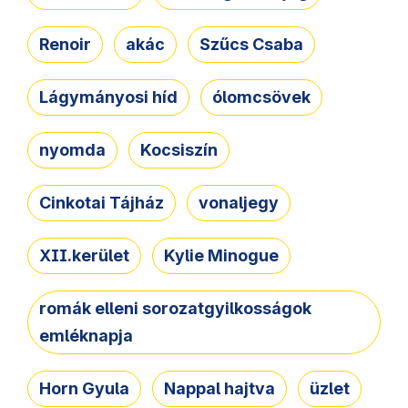
Renoir
akác
Szűcs Csaba
Lágymányosi híd
ólomcsövek
nyomda
Kocsiszín
Cinkotai Tájház
vonaljegy
XII.kerület
Kylie Minogue
romák elleni sorozatgyilkosságok
emléknapja
Horn Gyula
Nappal hajtva
üzlet