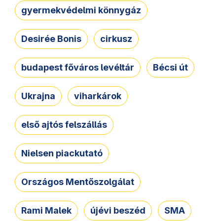
gyermekvédelmi könnygáz
Desirée Bonis
cirkusz
budapest főváros levéltár
Bécsi út
Ukrajna
viharkárok
első ajtós felszállás
Nielsen piackutató
Országos Mentőszolgálat
Rami Malek
újévi beszéd
SMA