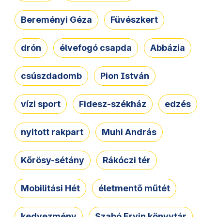
Bereményi Géza
Füvészkert
drón
élvefogó csapda
Abbázia
csúszdadomb
Pion István
vízi sport
Fidesz-székház
edzés
nyitott rakpart
Muhi András
Kőrösy-sétány
Rákóczi tér
Mobilitási Hét
életmentő műtét
kedvezmény
Szabó Ervin könyvtár