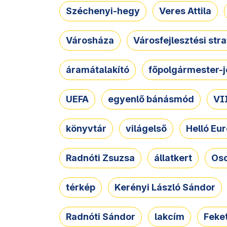
Széchenyi-hegy
Veres Attila
Városháza
Városfejlesztési str
áramátalakító
főpolgármester-j
UEFA
egyenlő bánásmód
VII
könyvtár
világelső
Helló Eur
Radnóti Zsuzsa
állatkert
Osc
térkép
Kerényi László Sándor
Radnóti Sándor
lakcím
Feket