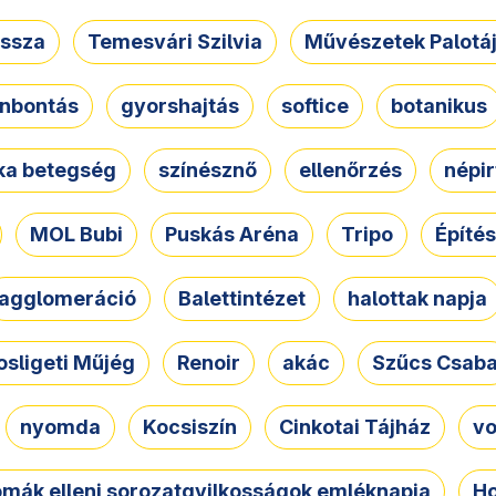
ssza
Temesvári Szilvia
Művészetek Palotá
nbontás
gyorshajtás
softice
botanikus
tka betegség
színésznő
ellenőrzés
népir
MOL Bubi
Puskás Aréna
Tripo
Építés
agglomeráció
Balettintézet
halottak napja
osligeti Műjég
Renoir
akác
Szűcs Csab
nyomda
Kocsiszín
Cinkotai Tájház
vo
omák elleni sorozatgyilkosságok emléknapja
Ho