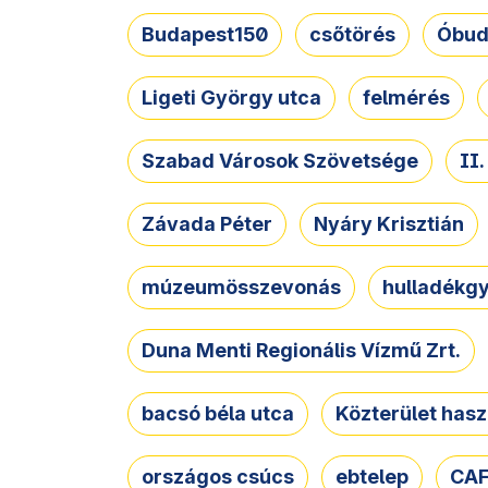
Budapest150
csőtörés
Óbud
Ligeti György utca
felmérés
Szabad Városok Szövetsége
II
Závada Péter
Nyáry Krisztián
múzeumösszevonás
hulladékgy
Duna Menti Regionális Vízmű Zrt.
bacsó béla utca
Közterület hasz
országos csúcs
ebtelep
CAF