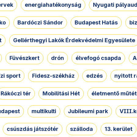
ervek
energiahatékonyság
Nyugati pályau
ko
Bardóczi Sándor
Budapest Hatás
bi
t
Gellérthegyi Lakók Érdekvédelmi Egyesülete
Füvészkert
drón
élvefogó csapda
A
ízi sport
Fidesz-székház
edzés
nyitott 
Rákóczi tér
Mobilitási Hét
életmentő műtét
udapest
multikulti
Jubileumi park
VIII.k
csúszdás játszótér
szálloda
13. kerület