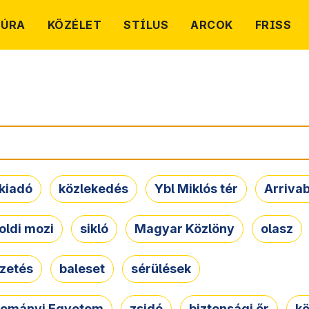
TÚRA
KÖZÉLET
STÍLUS
ARCOK
FRISS
kiadó
közlekedés
Ybl Miklós tér
Arriva
oldi mozi
sikló
Magyar Közlöny
olasz
ezetés
baleset
sérülések
dományi Egyetem
zsidó
biztonsági őr
kö