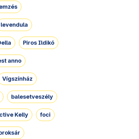
lemzés
levendula
ella
Piros Ildikó
st anno
Vígszínház
balesetveszély
ctive Kelly
foci
oroksár