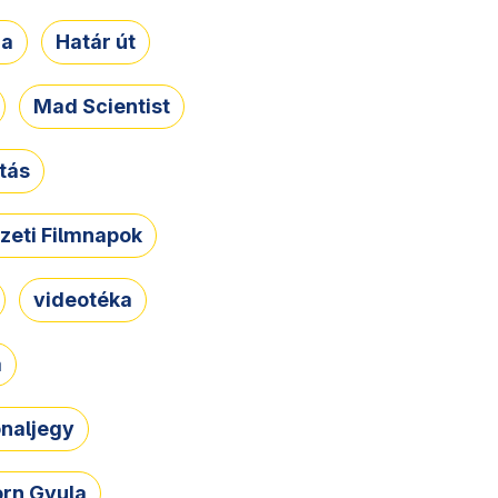
ja
Határ út
Mad Scientist
tás
zeti Filmnapok
videotéka
a
naljegy
rn Gyula