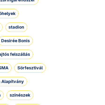
óhelyek
stadion
Desirée Bonis
ajtós felszállás
SMA
Sörfesztivál
a Alapítvány
s
színészek