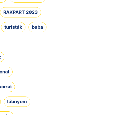
RAKPART 2023
turisták
baba
z
onal
korsó
lábnyom