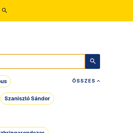
ÖSSZES
bus
Szaniszló Sándor
zbringarendszer