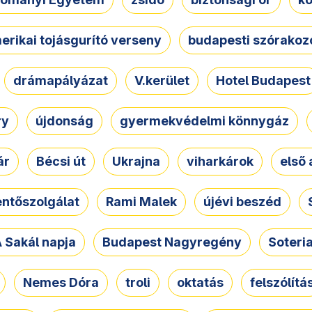
erikai tojásgurító verseny
budapesti szórakoz
drámapályázat
V.kerület
Hotel Budapest
ry
újdonság
gyermekvédelmi könnygáz
ár
Bécsi út
Ukrajna
viharkárok
első 
ntőszolgálat
Rami Malek
újévi beszéd
 Sakál napja
Budapest Nagyregény
Soteri
Nemes Dóra
troli
oktatás
felszólítá