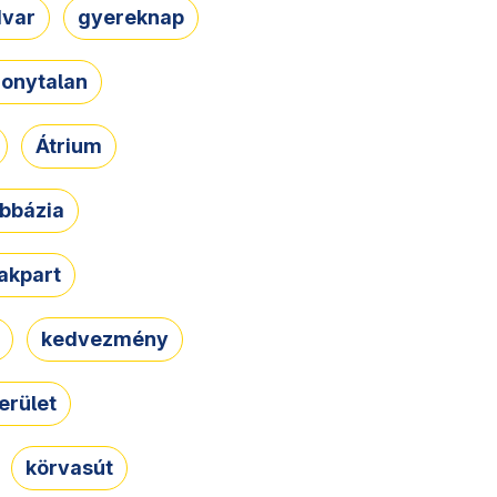
dvar
gyereknap
zonytalan
Átrium
bbázia
rakpart
kedvezmény
erület
körvasút