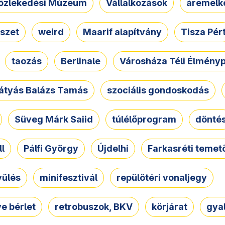
özlekedési Múzeum
Vállalkozások
áremelk
szet
weird
Maarif alapítvány
Tisza Pér
taozás
Berlinale
Városháza Téli Élmény
átyás Balázs Tamás
szociális gondoskodás
Süveg Márk Saiid
túlélőprogram
dönté
ll
Pálfi György
Újdelhi
Farkasréti temet
yűlés
minifesztivál
repülőtéri vonaljegy
e bérlet
retrobuszok, BKV
körjárat
gya