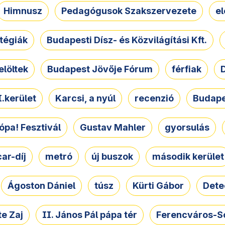
Himnusz
Pedagógusok Szakszervezete
e
atégiák
Budapesti Dísz- és Közvilágítási Kft.
elöltek
Budapest Jövője Fórum
férfiak
D
.kerület
Karcsi, a nyúl
recenzió
Budape
ópa! Fesztivál
Gustav Mahler
gyorsulás
ar-díj
metró
új buszok
második kerület
Ágoston Dániel
túsz
Kürti Gábor
Dete
e Zaj
II. János Pál pápa tér
Ferencváros-S