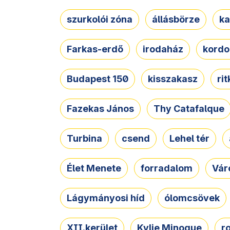
szurkolói zóna
állásbörze
ka
Farkas-erdő
irodaház
kordo
Budapest 150
kisszakasz
ri
Fazekas János
Thy Catafalque
Turbina
csend
Lehel tér
Élet Menete
forradalom
Vár
Lágymányosi híd
ólomcsövek
XII.kerület
Kylie Minogue
r