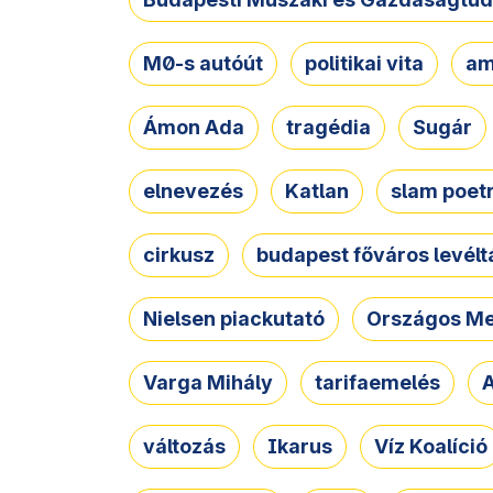
M0-s autóút
politikai vita
am
Ámon Ada
tragédia
Sugár
elnevezés
Katlan
slam poet
cirkusz
budapest főváros levélt
Nielsen piackutató
Országos Me
Varga Mihály
tarifaemelés
A
változás
Ikarus
Víz Koalíció