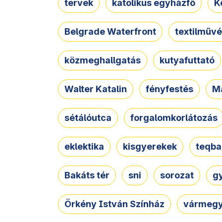
tervek
katolikus egyházfő
K
Belgrade Waterfront
textilművé
közmeghallgatás
kutyafuttató
Walter Katalin
fényfestés
M
sétálóutca
forgalomkorlátozás
eklektika
kisgyerekek
teqba
Bakáts tér
sni
sorozat
g
Örkény István Színház
vármegy