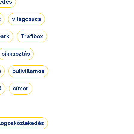
edés
t
világcsúcs
park
Trafibox
sikkasztás
s
bulivillamos
ő
címer
logosközlekedés