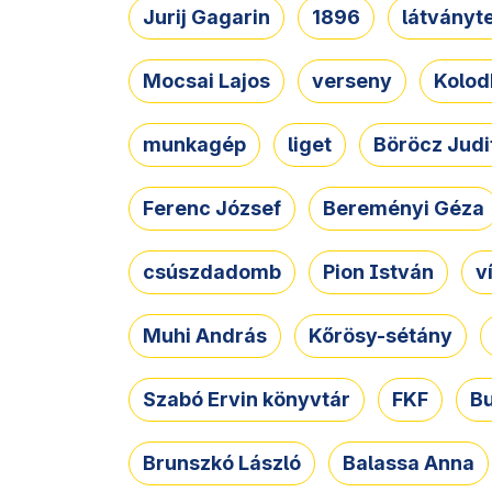
Jurij Gagarin
1896
látványt
Mocsai Lajos
verseny
Kolod
munkagép
liget
Böröcz Judi
Ferenc József
Bereményi Géza
csúszdadomb
Pion István
v
Muhi András
Kőrösy-sétány
Szabó Ervin könyvtár
FKF
B
Brunszkó László
Balassa Anna