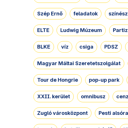
Szép Ernő
feladatok
színész
ELTE
Ludwig Múzeum
Parti
BLKE
víz
csiga
PDSZ
Magyar Máltai Szeretetszolgálat
Tour de Hongrie
pop-up park
XXII. kerület
omnibusz
cen
Zugló városközpont
Pesti alsór