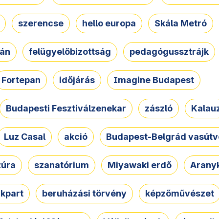
szerencse
hello europa
Skála Metró
zán
felügyelőbizottság
pedagógussztrájk
Fortepan
időjárás
Imagine Budapest
Budapesti Fesztiválzenekar
zászló
Kalau
Luz Casal
akció
Budapest-Belgrád vasútv
zúra
szanatórium
Miyawaki erdő
Arany
akpart
beruházási törvény
képzőművészet