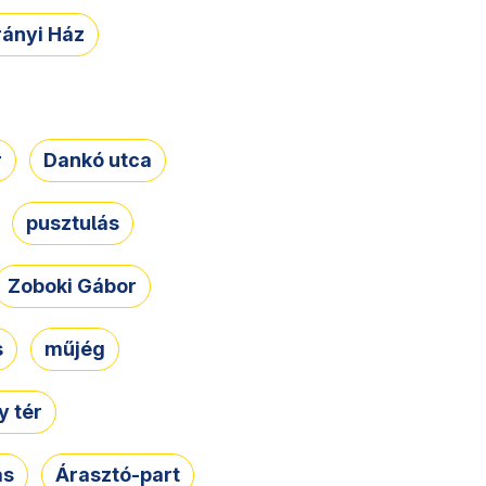
rányi Ház
r
Dankó utca
pusztulás
Zoboki Gábor
s
műjég
 tér
ás
Árasztó-part