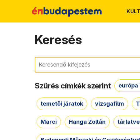
KUL
Keresés
Keresés
Szűrés címkék szerint
európa 
temetői járatok
vizsgafilm
T
Marci
Hanga Zoltán
tárlatv
Budapesti Műszaki és Gazdaságtu