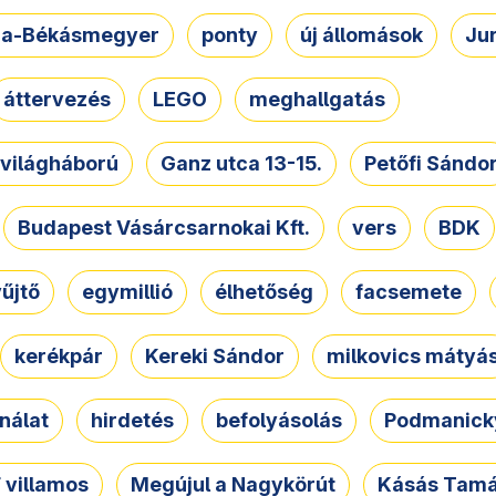
a-Békásmegyer
ponty
új állomások
Ju
áttervezés
LEGO
meghallgatás
. világháború
Ganz utca 13-15.
Petőfi Sándo
Budapest Vásárcsarnokai Kft.
vers
BDK
űjtő
egymillió
élhetőség
facsemete
kerékpár
Kereki Sándor
milkovics mátyá
nálat
hirdetés
befolyásolás
Podmanicky
 villamos
Megújul a Nagykörút
Kásás Tam