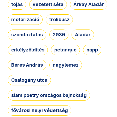
tojás
vezetett séta
Árkay Aladár
motorizáció
trolibusz
szondáztatás
2030
Aladár
erkélyzöldítés
petanque
napp
Béres András
nagylemez
Csalogány utca
slam poetry országos bajnokság
fővárosi helyi védettség