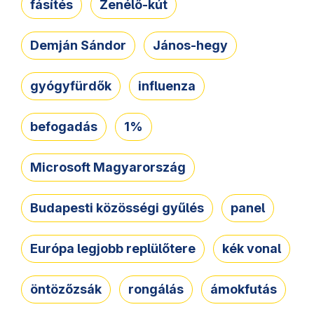
fásítés
Zenélő-kút
Demján Sándor
János-hegy
gyógyfürdők
influenza
befogadás
1%
Microsoft Magyarország
Budapesti közösségi gyűlés
panel
Európa legjobb replülőtere
kék vonal
öntözőzsák
rongálás
ámokfutás