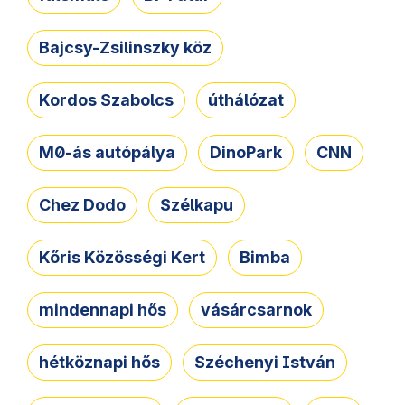
Bajcsy-Zsilinszky köz
Kordos Szabolcs
úthálózat
M0-ás autópálya
DinoPark
CNN
Chez Dodo
Szélkapu
Kőris Közösségi Kert
Bimba
mindennapi hős
vásárcsarnok
hétköznapi hős
Széchenyi István