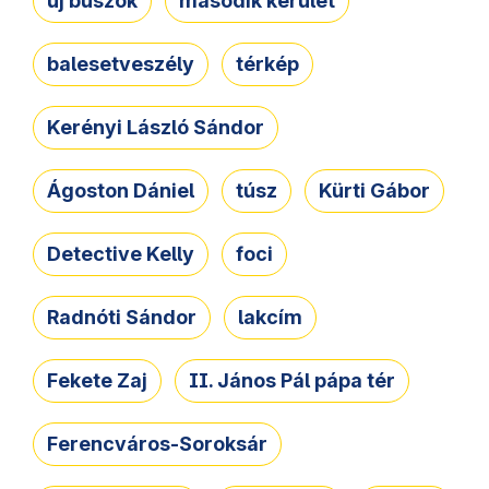
új buszok
második kerület
balesetveszély
térkép
Kerényi László Sándor
Ágoston Dániel
túsz
Kürti Gábor
Detective Kelly
foci
Radnóti Sándor
lakcím
Fekete Zaj
II. János Pál pápa tér
Ferencváros-Soroksár