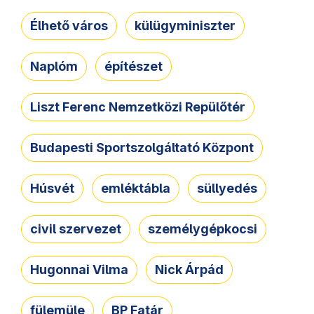
Élhető város
külügyminiszter
Naplóm
építészet
Liszt Ferenc Nemzetközi Repülőtér
Budapesti Sportszolgáltató Központ
Húsvét
emléktábla
süllyedés
civil szervezet
személygépkocsi
Hugonnai Vilma
Nick Árpád
fülemüle
BP Fatár