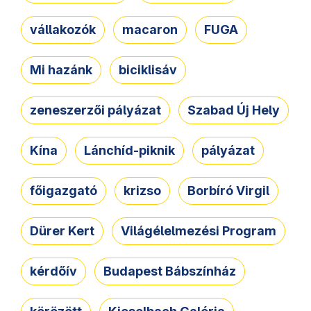
vállakozók
macaron
FUGA
Mi hazánk
biciklisáv
zeneszerzői pályázat
Szabad Új Hely
Kína
Lánchíd-piknik
pályázat
főigazgató
krizso
Borbíró Virgil
Dürer Kert
Világélelmezési Program
kérdőív
Budapest Bábszínház