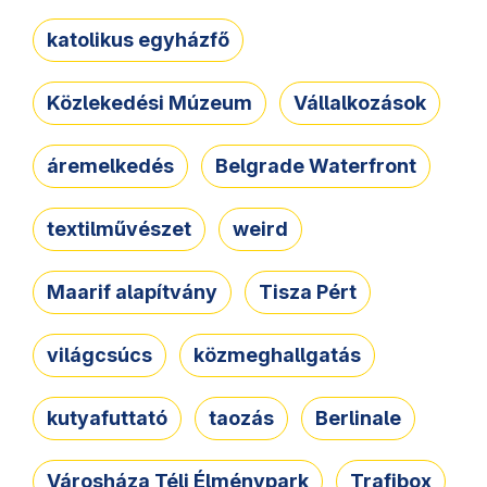
katolikus egyházfő
Közlekedési Múzeum
Vállalkozások
áremelkedés
Belgrade Waterfront
textilművészet
weird
Maarif alapítvány
Tisza Pért
világcsúcs
közmeghallgatás
kutyafuttató
taozás
Berlinale
Városháza Téli Élménypark
Trafibox