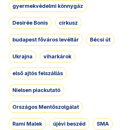
gyermekvédelmi könnygáz
Desirée Bonis
cirkusz
budapest főváros levéltár
Bécsi út
Ukrajna
viharkárok
első ajtós felszállás
Nielsen piackutató
Országos Mentőszolgálat
Rami Malek
újévi beszéd
SMA