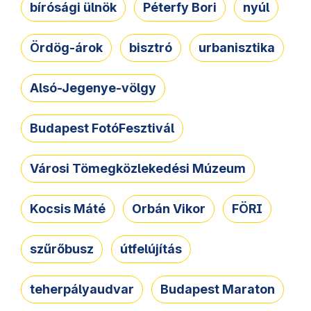
bírósági ülnök
Péterfy Bori
nyúl
Ördög-árok
bisztró
urbanisztika
Alsó-Jegenye-völgy
Budapest FotóFesztivál
Városi Tömegközlekedési Múzeum
Kocsis Máté
Orbán Vikor
FÖRI
szűrőbusz
útfelújítás
teherpályaudvar
Budapest Maraton