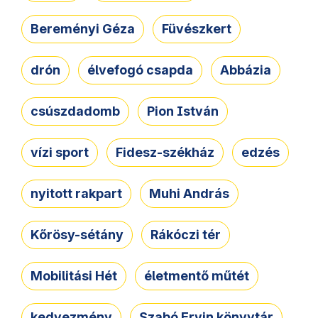
Bereményi Géza
Füvészkert
drón
élvefogó csapda
Abbázia
csúszdadomb
Pion István
vízi sport
Fidesz-székház
edzés
nyitott rakpart
Muhi András
Kőrösy-sétány
Rákóczi tér
Mobilitási Hét
életmentő műtét
kedvezmény
Szabó Ervin könyvtár