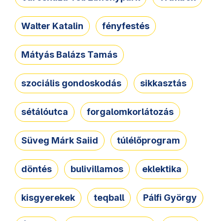
Walter Katalin
fényfestés
Mátyás Balázs Tamás
szociális gondoskodás
sikkasztás
sétálóutca
forgalomkorlátozás
Süveg Márk Saiid
túlélőprogram
döntés
bulivillamos
eklektika
kisgyerekek
teqball
Pálfi György