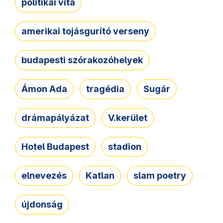
politikai vita
amerikai tojásgurító verseny
budapesti szórakozóhelyek
Ámon Ada
tragédia
Sugár
drámapályázat
V.kerület
Hotel Budapest
stadion
elnevezés
Katlan
slam poetry
újdonság