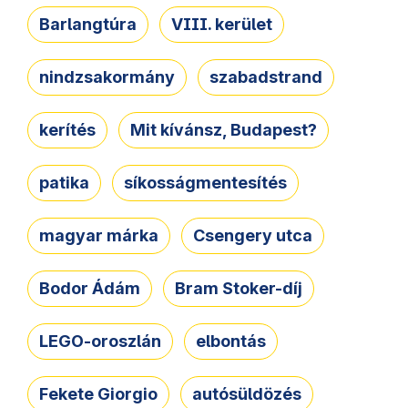
Barlangtúra
VIII. kerület
nindzsakormány
szabadstrand
kerítés
Mit kívánsz, Budapest?
patika
síkosságmentesítés
magyar márka
Csengery utca
Bodor Ádám
Bram Stoker-díj
LEGO-oroszlán
elbontás
Fekete Giorgio
autósüldözés