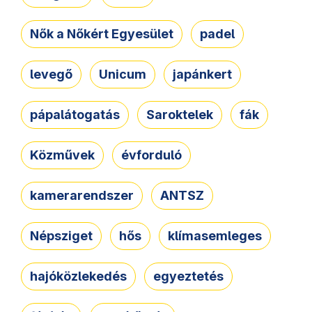
Nők a Nőkért Egyesület
padel
levegő
Unicum
japánkert
pápalátogatás
Saroktelek
fák
Közművek
évforduló
kamerarendszer
ANTSZ
Népsziget
hős
klímasemleges
hajóközlekedés
egyeztetés