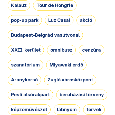
Kalauz
Tour de Hongrie
pop-up park
Luz Casal
akció
Budapest-Belgrád vasútvonal
XXII. kerület
omnibusz
cenzúra
szanatórium
Miyawaki erdő
Aranykorsó
Zugló városközpont
Pesti alsórakpart
beruházási törvény
képzőművészet
lábnyom
tervek