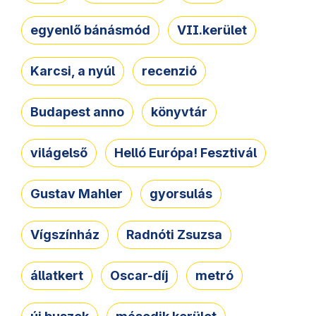
egyenlő bánásmód
VII.kerület
Karcsi, a nyúl
recenzió
Budapest anno
könyvtár
világelső
Helló Európa! Fesztivál
Gustav Mahler
gyorsulás
Vígszínház
Radnóti Zsuzsa
állatkert
Oscar-díj
metró