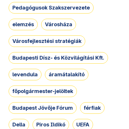
Pedagógusok Szakszervezete
elemzés
Városháza
Városfejlesztési stratégiák
Budapesti Dísz- és Közvilágítási Kft.
levendula
áramátalakító
főpolgármester-jelöltek
Budapest Jövője Fórum
férfiak
Della
Piros Ildikó
UEFA