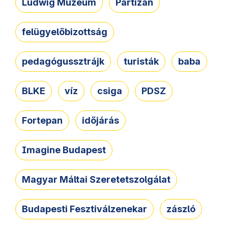
Ludwig Múzeum
Partizán
felügyelőbizottság
pedagógussztrájk
turisták
baba
BLKE
víz
csiga
PDSZ
Fortepan
időjárás
Imagine Budapest
Magyar Máltai Szeretetszolgálat
Budapesti Fesztiválzenekar
zászló