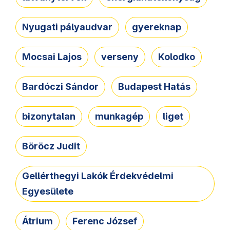
Nyugati pályaudvar
gyereknap
Mocsai Lajos
verseny
Kolodko
Bardóczi Sándor
Budapest Hatás
bizonytalan
munkagép
liget
Böröcz Judit
Gellérthegyi Lakók Érdekvédelmi
Egyesülete
Átrium
Ferenc József