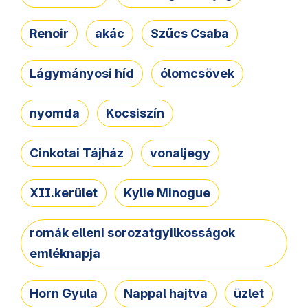
Renoir
akác
Szűcs Csaba
Lágymányosi híd
ólomcsövek
nyomda
Kocsiszín
Cinkotai Tájház
vonaljegy
XII.kerület
Kylie Minogue
romák elleni sorozatgyilkosságok
emléknapja
Horn Gyula
Nappal hajtva
üzlet