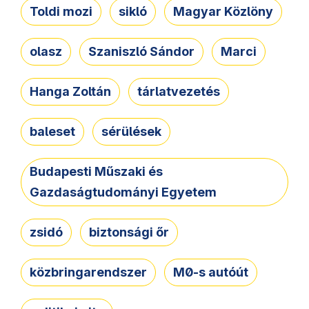
Toldi mozi
sikló
Magyar Közlöny
olasz
Szaniszló Sándor
Marci
Hanga Zoltán
tárlatvezetés
baleset
sérülések
Budapesti Műszaki és
Gazdaságtudományi Egyetem
zsidó
biztonsági őr
közbringarendszer
M0-s autóút