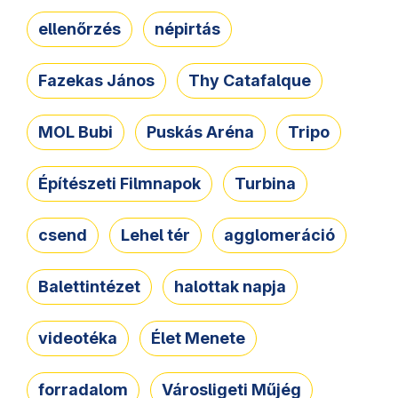
ellenőrzés
népirtás
Fazekas János
Thy Catafalque
MOL Bubi
Puskás Aréna
Tripo
Építészeti Filmnapok
Turbina
csend
Lehel tér
agglomeráció
Balettintézet
halottak napja
videotéka
Élet Menete
forradalom
Városligeti Műjég