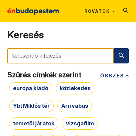
ROVATOK
Keresés
Keresés
Szűrés címkék szerint
ÖSSZES
európa kiadó
közlekedés
Ybl Miklós tér
Arrivabus
temetői járatok
vizsgafilm