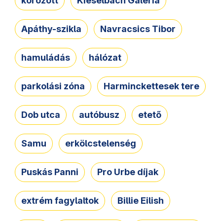
körözött
Kieselbach Galéria
Apáthy-szikla
Navracsics Tibor
hamuládás
hálózat
parkolási zóna
Harminckettesek tere
Dob utca
autóbusz
etető
Samu
erkölcstelenség
Puskás Panni
Pro Urbe díjak
extrém fagylaltok
Billie Eilish