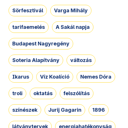
Sörfesztivál
Varga Mihály
tarifaemelés
A Sakál napja
Budapest Nagyregény
Soteria Alapítvány
változás
Ikarus
Víz Koalíció
Nemes Dóra
troli
oktatás
felszólítás
színészek
Jurij Gagarin
1896
látványtervek
energiahatékonyság