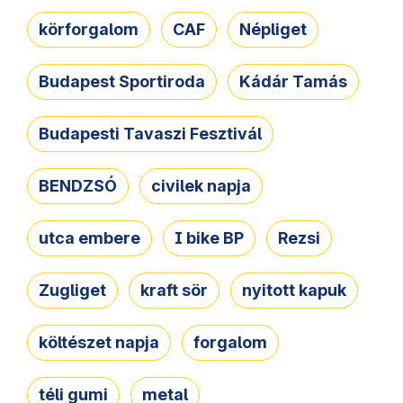
körforgalom
CAF
Népliget
Budapest Sportiroda
Kádár Tamás
Budapesti Tavaszi Fesztivál
BENDZSÓ
civilek napja
utca embere
I bike BP
Rezsi
Zugliget
kraft sör
nyitott kapuk
költészet napja
forgalom
téli gumi
metal