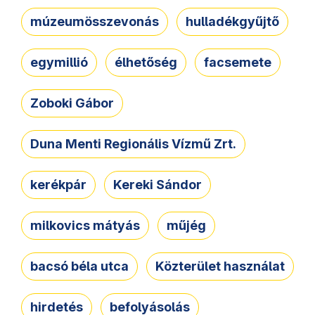
múzeumösszevonás
hulladékgyűjtő
egymillió
élhetőség
facsemete
Zoboki Gábor
Duna Menti Regionális Vízmű Zrt.
kerékpár
Kereki Sándor
milkovics mátyás
műjég
bacsó béla utca
Közterület használat
hirdetés
befolyásolás