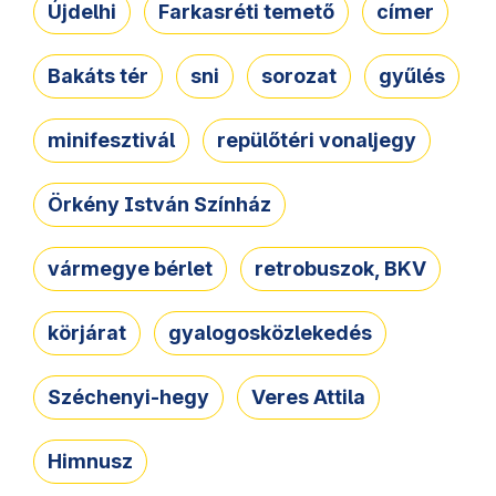
Újdelhi
Farkasréti temető
címer
Bakáts tér
sni
sorozat
gyűlés
minifesztivál
repülőtéri vonaljegy
Örkény István Színház
vármegye bérlet
retrobuszok, BKV
körjárat
gyalogosközlekedés
Széchenyi-hegy
Veres Attila
Himnusz