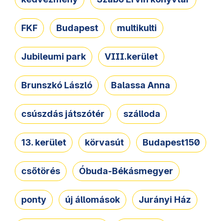
FKF
Budapest
multikulti
Jubileumi park
VIII.kerület
Brunszkó László
Balassa Anna
csúszdás játszótér
szálloda
13. kerület
körvasút
Budapest150
csőtörés
Óbuda-Békásmegyer
ponty
új állomások
Jurányi Ház