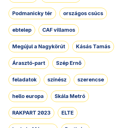
Podmanicky tér
országos csúcs
ebtelep
CAF villamos
Megújul a Nagykörút
Kásás Tamás
Árasztó-part
Szép Ernő
feladatok
színész
szerencse
hello europa
Skála Metró
RAKPART 2023
ELTE