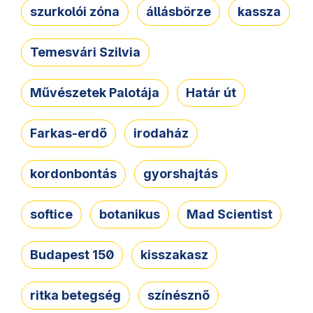
szurkolói zóna
állásbörze
kassza
Temesvári Szilvia
Művészetek Palotája
Határ út
Farkas-erdő
irodaház
kordonbontás
gyorshajtás
softice
botanikus
Mad Scientist
Budapest 150
kisszakasz
ritka betegség
színésznő