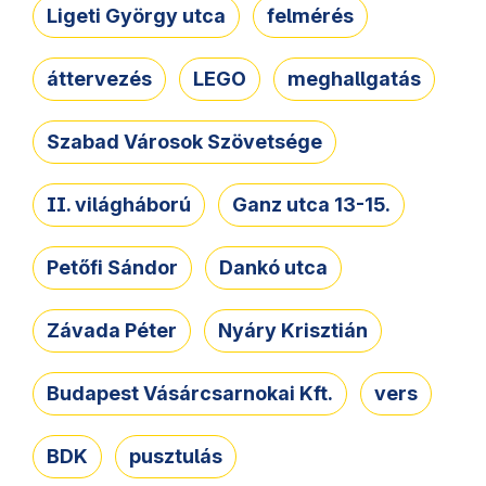
Ligeti György utca
felmérés
áttervezés
LEGO
meghallgatás
Szabad Városok Szövetsége
II. világháború
Ganz utca 13-15.
Petőfi Sándor
Dankó utca
Závada Péter
Nyáry Krisztián
Budapest Vásárcsarnokai Kft.
vers
BDK
pusztulás