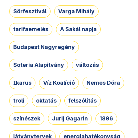
Sörfesztivál
Varga Mihály
tarifaemelés
A Sakál napja
Budapest Nagyregény
Soteria Alapítvány
változás
Ikarus
Víz Koalíció
Nemes Dóra
troli
oktatás
felszólítás
színészek
Jurij Gagarin
1896
látványtervek
energiahatékonyság