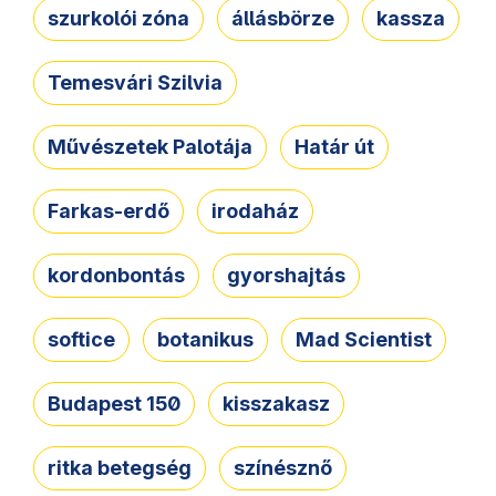
szurkolói zóna
állásbörze
kassza
Temesvári Szilvia
Művészetek Palotája
Határ út
Farkas-erdő
irodaház
kordonbontás
gyorshajtás
softice
botanikus
Mad Scientist
Budapest 150
kisszakasz
ritka betegség
színésznő