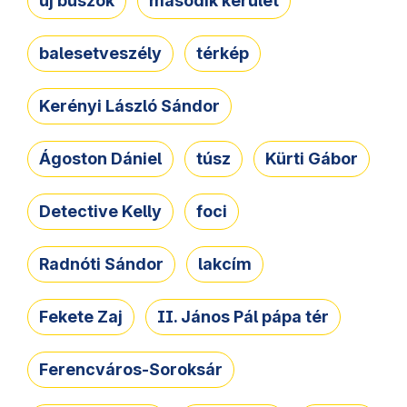
új buszok
második kerület
balesetveszély
térkép
Kerényi László Sándor
Ágoston Dániel
túsz
Kürti Gábor
Detective Kelly
foci
Radnóti Sándor
lakcím
Fekete Zaj
II. János Pál pápa tér
Ferencváros-Soroksár