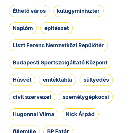
Élhető város
külügyminiszter
Naplóm
építészet
Liszt Ferenc Nemzetközi Repülőtér
Budapesti Sportszolgáltató Központ
Húsvét
emléktábla
süllyedés
civil szervezet
személygépkocsi
Hugonnai Vilma
Nick Árpád
fülemüle
BP Fatár