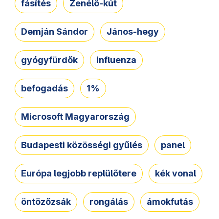
fásítés
Zenélő-kút
Demján Sándor
János-hegy
gyógyfürdők
influenza
befogadás
1%
Microsoft Magyarország
Budapesti közösségi gyűlés
panel
Európa legjobb replülőtere
kék vonal
öntözőzsák
rongálás
ámokfutás