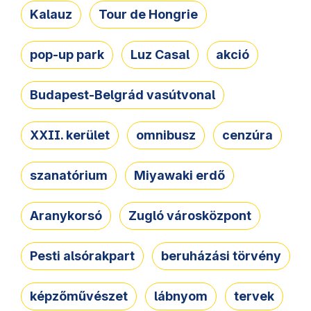
Kalauz
Tour de Hongrie
pop-up park
Luz Casal
akció
Budapest-Belgrád vasútvonal
XXII. kerület
omnibusz
cenzúra
szanatórium
Miyawaki erdő
Aranykorsó
Zugló városközpont
Pesti alsórakpart
beruházási törvény
képzőművészet
lábnyom
tervek