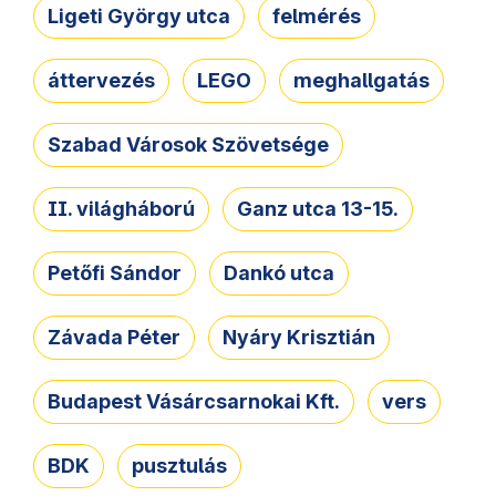
Ligeti György utca
felmérés
áttervezés
LEGO
meghallgatás
Szabad Városok Szövetsége
II. világháború
Ganz utca 13-15.
Petőfi Sándor
Dankó utca
Závada Péter
Nyáry Krisztián
Budapest Vásárcsarnokai Kft.
vers
BDK
pusztulás