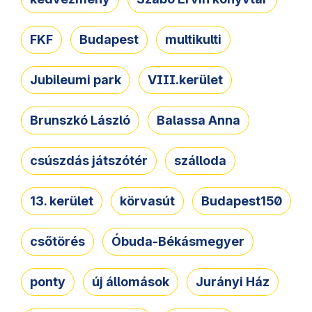
FKF
Budapest
multikulti
Jubileumi park
VIII.kerület
Brunszkó László
Balassa Anna
csúszdás játszótér
szálloda
13. kerület
körvasút
Budapest150
csőtörés
Óbuda-Békásmegyer
ponty
új állomások
Jurányi Ház