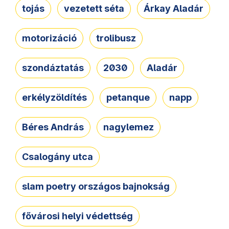
tojás
vezetett séta
Árkay Aladár
motorizáció
trolibusz
szondáztatás
2030
Aladár
erkélyzöldítés
petanque
napp
Béres András
nagylemez
Csalogány utca
slam poetry országos bajnokság
fővárosi helyi védettség