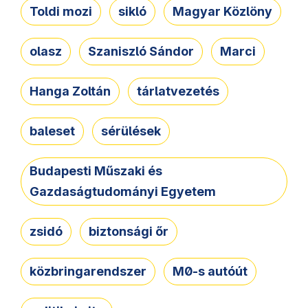
Toldi mozi
sikló
Magyar Közlöny
olasz
Szaniszló Sándor
Marci
Hanga Zoltán
tárlatvezetés
baleset
sérülések
Budapesti Műszaki és
Gazdaságtudományi Egyetem
zsidó
biztonsági őr
közbringarendszer
M0-s autóút