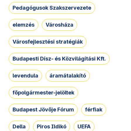
Pedagógusok Szakszervezete
elemzés
Városháza
Városfejlesztési stratégiák
Budapesti Dísz- és Közvilágítási Kft.
levendula
áramátalakító
főpolgármester-jelöltek
Budapest Jövője Fórum
férfiak
Della
Piros Ildikó
UEFA