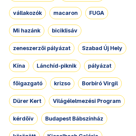
vállakozók
macaron
FUGA
Mi hazánk
biciklisáv
zeneszerzői pályázat
Szabad Új Hely
Kína
Lánchíd-piknik
pályázat
főigazgató
krizso
Borbíró Virgil
Dürer Kert
Világélelmezési Program
kérdőív
Budapest Bábszínház