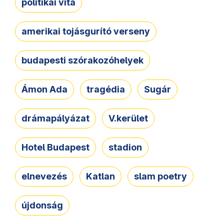
politikai vita
amerikai tojásgurító verseny
budapesti szórakozóhelyek
Ámon Ada
tragédia
Sugár
drámapályázat
V.kerület
Hotel Budapest
stadion
elnevezés
Katlan
slam poetry
újdonság