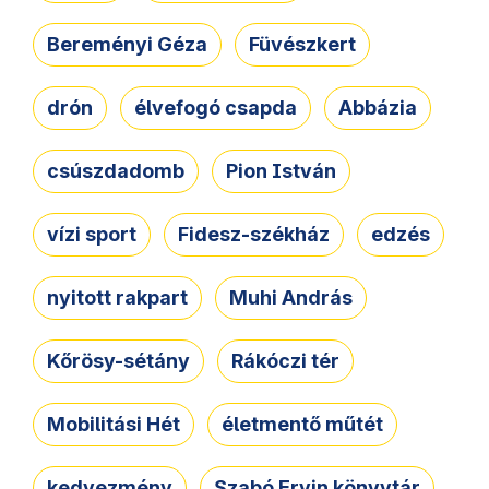
Bereményi Géza
Füvészkert
drón
élvefogó csapda
Abbázia
csúszdadomb
Pion István
vízi sport
Fidesz-székház
edzés
nyitott rakpart
Muhi András
Kőrösy-sétány
Rákóczi tér
Mobilitási Hét
életmentő műtét
kedvezmény
Szabó Ervin könyvtár