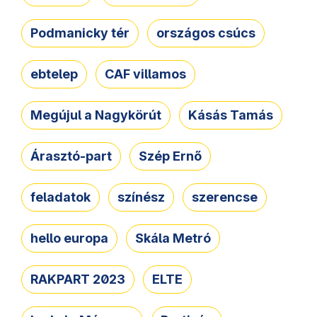
Podmanicky tér
országos csúcs
ebtelep
CAF villamos
Megújul a Nagykörút
Kásás Tamás
Árasztó-part
Szép Ernő
feladatok
színész
szerencse
hello europa
Skála Metró
RAKPART 2023
ELTE