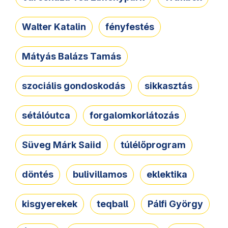
Walter Katalin
fényfestés
Mátyás Balázs Tamás
szociális gondoskodás
sikkasztás
sétálóutca
forgalomkorlátozás
Süveg Márk Saiid
túlélőprogram
döntés
bulivillamos
eklektika
kisgyerekek
teqball
Pálfi György