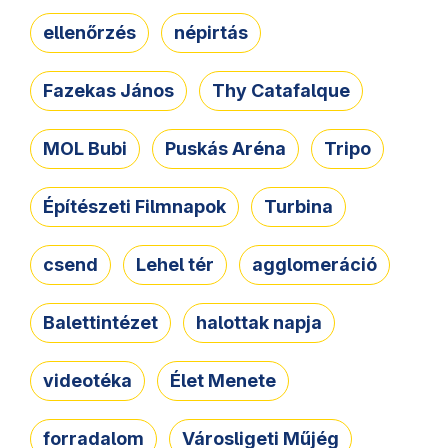
ellenőrzés
népirtás
Fazekas János
Thy Catafalque
MOL Bubi
Puskás Aréna
Tripo
Építészeti Filmnapok
Turbina
csend
Lehel tér
agglomeráció
Balettintézet
halottak napja
videotéka
Élet Menete
forradalom
Városligeti Műjég