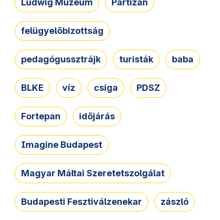
Ludwig Múzeum
Partizán
felügyelőbizottság
pedagógussztrájk
turisták
baba
BLKE
víz
csiga
PDSZ
Fortepan
időjárás
Imagine Budapest
Magyar Máltai Szeretetszolgálat
Budapesti Fesztiválzenekar
zászló