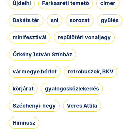
Újdelhi
Farkasréti temető
címer
Bakáts tér
sni
sorozat
gyűlés
minifesztivál
repülőtéri vonaljegy
Örkény István Színház
vármegye bérlet
retrobuszok, BKV
körjárat
gyalogosközlekedés
Széchenyi-hegy
Veres Attila
Himnusz