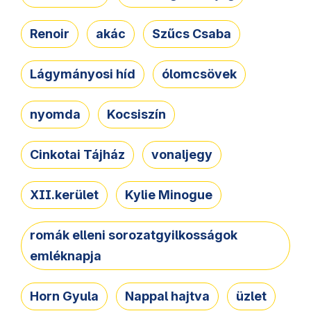
Renoir
akác
Szűcs Csaba
Lágymányosi híd
ólomcsövek
nyomda
Kocsiszín
Cinkotai Tájház
vonaljegy
XII.kerület
Kylie Minogue
romák elleni sorozatgyilkosságok
emléknapja
Horn Gyula
Nappal hajtva
üzlet