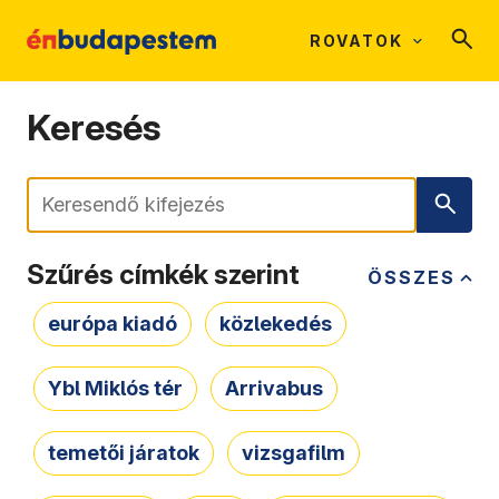
ROVATOK
Keresés
Keresés
Szűrés címkék szerint
ÖSSZES
európa kiadó
közlekedés
Ybl Miklós tér
Arrivabus
temetői járatok
vizsgafilm