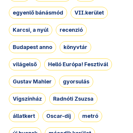
egyenlő bánásmód
VII.kerület
Karcsi, a nyúl
recenzió
Budapest anno
könyvtár
világelső
Helló Európa! Fesztivál
Gustav Mahler
gyorsulás
Vígszínház
Radnóti Zsuzsa
állatkert
Oscar-díj
metró