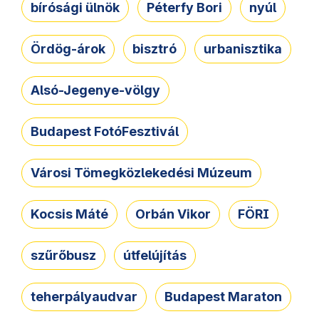
bírósági ülnök
Péterfy Bori
nyúl
Ördög-árok
bisztró
urbanisztika
Alsó-Jegenye-völgy
Budapest FotóFesztivál
Városi Tömegközlekedési Múzeum
Kocsis Máté
Orbán Vikor
FÖRI
szűrőbusz
útfelújítás
teherpályaudvar
Budapest Maraton