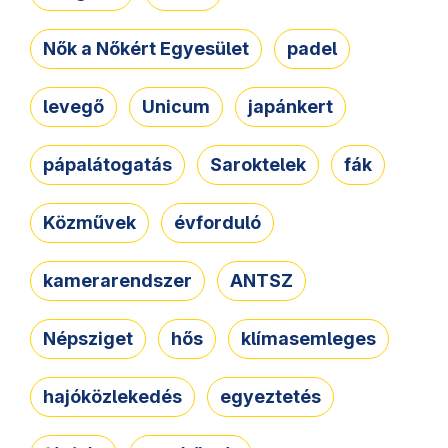
Nők a Nőkért Egyesület
padel
levegő
Unicum
japánkert
pápalátogatás
Saroktelek
fák
Közművek
évforduló
kamerarendszer
ANTSZ
Népsziget
hős
klímasemleges
hajóközlekedés
egyeztetés