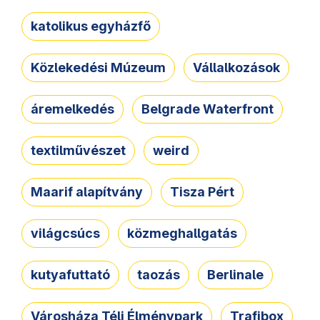
katolikus egyházfő
Közlekedési Múzeum
Vállalkozások
áremelkedés
Belgrade Waterfront
textilművészet
weird
Maarif alapítvány
Tisza Pért
világcsúcs
közmeghallgatás
kutyafuttató
taozás
Berlinale
Városháza Téli Élménypark
Trafibox