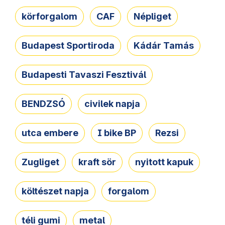
körforgalom
CAF
Népliget
Budapest Sportiroda
Kádár Tamás
Budapesti Tavaszi Fesztivál
BENDZSÓ
civilek napja
utca embere
I bike BP
Rezsi
Zugliget
kraft sör
nyitott kapuk
költészet napja
forgalom
téli gumi
metal