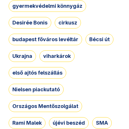
gyermekvédelmi könnygáz
Desirée Bonis
cirkusz
budapest főváros levéltár
Bécsi út
Ukrajna
viharkárok
első ajtós felszállás
Nielsen piackutató
Országos Mentőszolgálat
Rami Malek
újévi beszéd
SMA