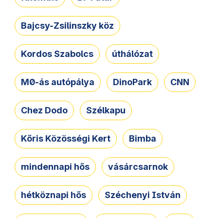
Bajcsy-Zsilinszky köz
Kordos Szabolcs
úthálózat
M0-ás autópálya
DinoPark
CNN
Chez Dodo
Szélkapu
Kőris Közösségi Kert
Bimba
mindennapi hős
vásárcsarnok
hétköznapi hős
Széchenyi István