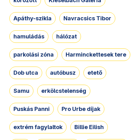
körözött
Kieselbach Galéria
Apáthy-szikla
Navracsics Tibor
hamuládás
hálózat
parkolási zóna
Harminckettesek tere
Dob utca
autóbusz
etető
Samu
erkölcstelenség
Puskás Panni
Pro Urbe díjak
extrém fagylaltok
Billie Eilish