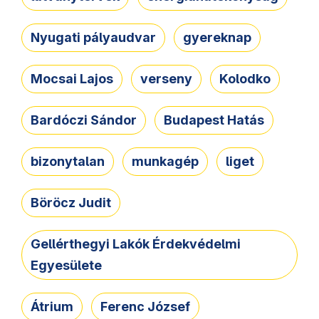
Nyugati pályaudvar
gyereknap
Mocsai Lajos
verseny
Kolodko
Bardóczi Sándor
Budapest Hatás
bizonytalan
munkagép
liget
Böröcz Judit
Gellérthegyi Lakók Érdekvédelmi
Egyesülete
Átrium
Ferenc József