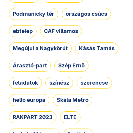
Podmanicky tér
országos csúcs
ebtelep
CAF villamos
Megújul a Nagykörút
Kásás Tamás
Árasztó-part
Szép Ernő
feladatok
színész
szerencse
hello europa
Skála Metró
RAKPART 2023
ELTE