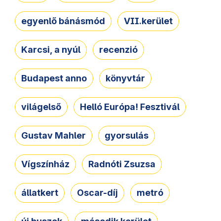
egyenlő bánásmód
VII.kerület
Karcsi, a nyúl
recenzió
Budapest anno
könyvtár
világelső
Helló Európa! Fesztivál
Gustav Mahler
gyorsulás
Vígszínház
Radnóti Zsuzsa
állatkert
Oscar-díj
metró