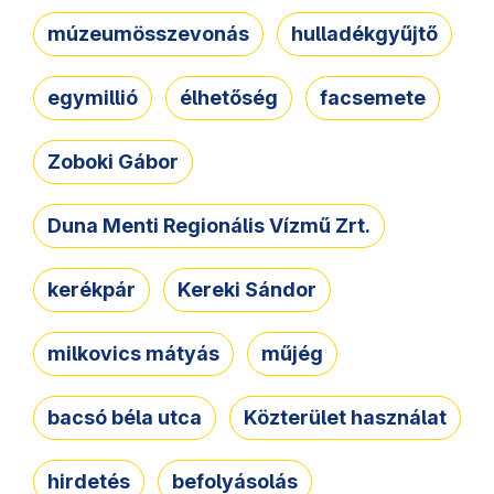
múzeumösszevonás
hulladékgyűjtő
egymillió
élhetőség
facsemete
Zoboki Gábor
Duna Menti Regionális Vízmű Zrt.
kerékpár
Kereki Sándor
milkovics mátyás
műjég
bacsó béla utca
Közterület használat
hirdetés
befolyásolás