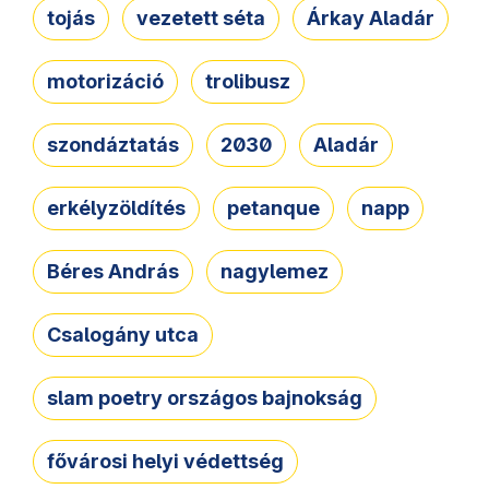
tojás
vezetett séta
Árkay Aladár
motorizáció
trolibusz
szondáztatás
2030
Aladár
erkélyzöldítés
petanque
napp
Béres András
nagylemez
Csalogány utca
slam poetry országos bajnokság
fővárosi helyi védettség