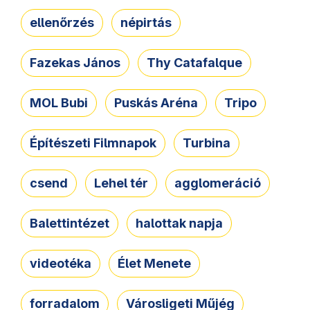
ellenőrzés
népirtás
Fazekas János
Thy Catafalque
MOL Bubi
Puskás Aréna
Tripo
Építészeti Filmnapok
Turbina
csend
Lehel tér
agglomeráció
Balettintézet
halottak napja
videotéka
Élet Menete
forradalom
Városligeti Műjég