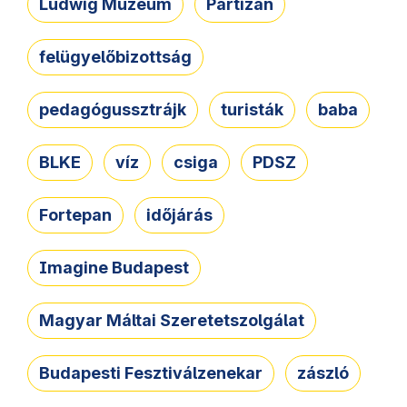
Ludwig Múzeum
Partizán
felügyelőbizottság
pedagógussztrájk
turisták
baba
BLKE
víz
csiga
PDSZ
Fortepan
időjárás
Imagine Budapest
Magyar Máltai Szeretetszolgálat
Budapesti Fesztiválzenekar
zászló