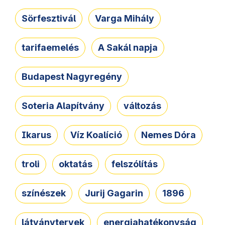
Sörfesztivál
Varga Mihály
tarifaemelés
A Sakál napja
Budapest Nagyregény
Soteria Alapítvány
változás
Ikarus
Víz Koalíció
Nemes Dóra
troli
oktatás
felszólítás
színészek
Jurij Gagarin
1896
látványtervek
energiahatékonyság