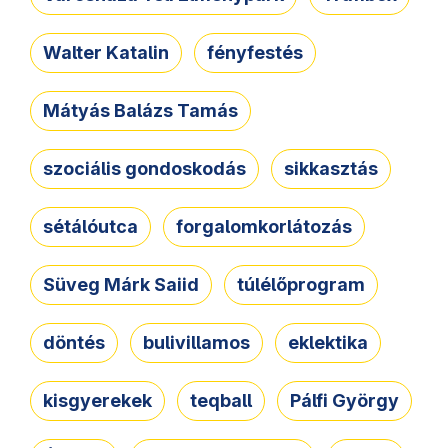
Walter Katalin
fényfestés
Mátyás Balázs Tamás
szociális gondoskodás
sikkasztás
sétálóutca
forgalomkorlátozás
Süveg Márk Saiid
túlélőprogram
döntés
bulivillamos
eklektika
kisgyerekek
teqball
Pálfi György