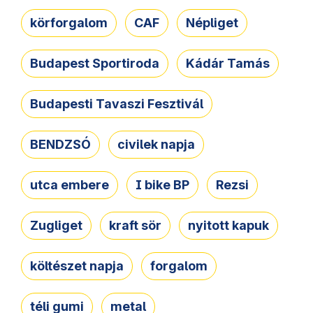
körforgalom
CAF
Népliget
Budapest Sportiroda
Kádár Tamás
Budapesti Tavaszi Fesztivál
BENDZSÓ
civilek napja
utca embere
I bike BP
Rezsi
Zugliget
kraft sör
nyitott kapuk
költészet napja
forgalom
téli gumi
metal