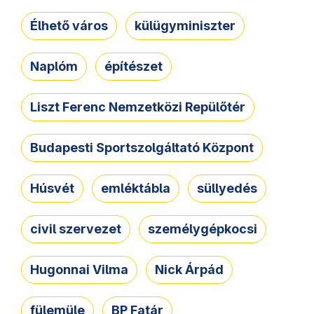
Élhető város
külügyminiszter
Naplóm
építészet
Liszt Ferenc Nemzetközi Repülőtér
Budapesti Sportszolgáltató Központ
Húsvét
emléktábla
süllyedés
civil szervezet
személygépkocsi
Hugonnai Vilma
Nick Árpád
fülemüle
BP Fatár