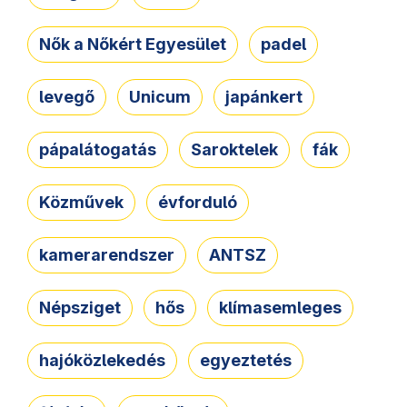
Nők a Nőkért Egyesület
padel
levegő
Unicum
japánkert
pápalátogatás
Saroktelek
fák
Közművek
évforduló
kamerarendszer
ANTSZ
Népsziget
hős
klímasemleges
hajóközlekedés
egyeztetés