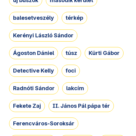
új buszok
második kerület
balesetveszély
térkép
Kerényi László Sándor
Ágoston Dániel
túsz
Kürti Gábor
Detective Kelly
foci
Radnóti Sándor
lakcím
Fekete Zaj
II. János Pál pápa tér
Ferencváros-Soroksár