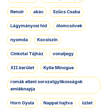
Renoir
akác
Szűcs Csaba
Lágymányosi híd
ólomcsövek
nyomda
Kocsiszín
Cinkotai Tájház
vonaljegy
XII.kerület
Kylie Minogue
romák elleni sorozatgyilkosságok
emléknapja
Horn Gyula
Nappal hajtva
üzlet