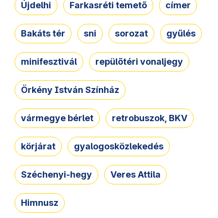
Újdelhi
Farkasréti temető
címer
Bakáts tér
sni
sorozat
gyűlés
minifesztivál
repülőtéri vonaljegy
Örkény István Színház
vármegye bérlet
retrobuszok, BKV
körjárat
gyalogosközlekedés
Széchenyi-hegy
Veres Attila
Himnusz