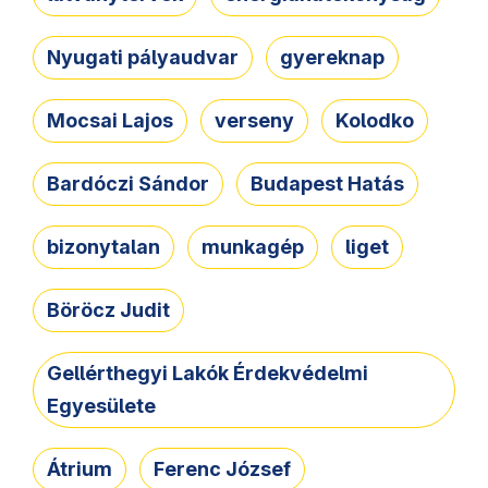
Nyugati pályaudvar
gyereknap
Mocsai Lajos
verseny
Kolodko
Bardóczi Sándor
Budapest Hatás
bizonytalan
munkagép
liget
Böröcz Judit
Gellérthegyi Lakók Érdekvédelmi
Egyesülete
Átrium
Ferenc József