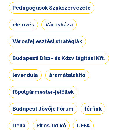
Pedagógusok Szakszervezete
elemzés
Városháza
Városfejlesztési stratégiák
Budapesti Dísz- és Közvilágítási Kft.
levendula
áramátalakító
főpolgármester-jelöltek
Budapest Jövője Fórum
férfiak
Della
Piros Ildikó
UEFA