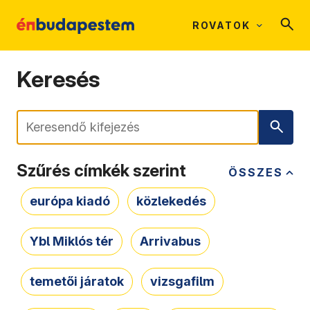
ROVATOK
Keresés
Keresés
Szűrés címkék szerint
ÖSSZES
európa kiadó
közlekedés
Ybl Miklós tér
Arrivabus
temetői járatok
vizsgafilm