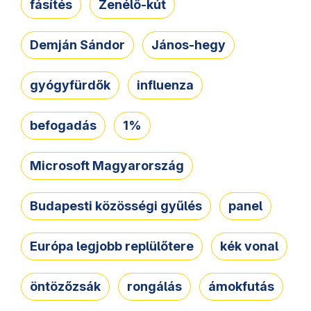
fásítés
Zenélő-kút
Demján Sándor
János-hegy
gyógyfürdők
influenza
befogadás
1%
Microsoft Magyarország
Budapesti közösségi gyűlés
panel
Európa legjobb replülőtere
kék vonal
öntözőzsák
rongálás
ámokfutás