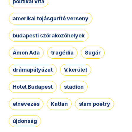
politikai vita
amerikai tojásgurító verseny
budapesti szórakozóhelyek
Ámon Ada
tragédia
Sugár
drámapályázat
V.kerület
Hotel Budapest
stadion
elnevezés
Katlan
slam poetry
újdonság