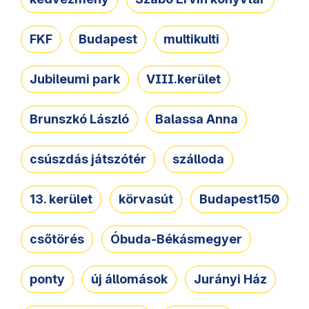
FKF
Budapest
multikulti
Jubileumi park
VIII.kerület
Brunszkó László
Balassa Anna
csúszdás játszótér
szálloda
13. kerület
körvasút
Budapest150
csőtörés
Óbuda-Békásmegyer
ponty
új állomások
Jurányi Ház