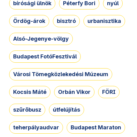
bírósági ülnök
Péterfy Bori
nyúl
Ördög-árok
bisztró
urbanisztika
Alsó-Jegenye-völgy
Budapest FotóFesztivál
Városi Tömegközlekedési Múzeum
Kocsis Máté
Orbán Vikor
FÖRI
szűrőbusz
útfelújítás
teherpályaudvar
Budapest Maraton