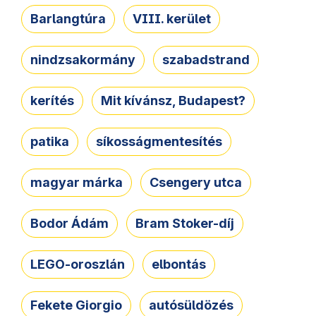
Barlangtúra
VIII. kerület
nindzsakormány
szabadstrand
kerítés
Mit kívánsz, Budapest?
patika
síkosságmentesítés
magyar márka
Csengery utca
Bodor Ádám
Bram Stoker-díj
LEGO-oroszlán
elbontás
Fekete Giorgio
autósüldözés