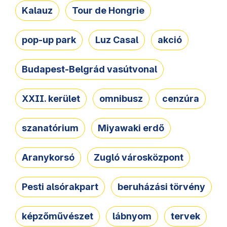
Kalauz
Tour de Hongrie
pop-up park
Luz Casal
akció
Budapest-Belgrád vasútvonal
XXII. kerület
omnibusz
cenzúra
szanatórium
Miyawaki erdő
Aranykorsó
Zugló városközpont
Pesti alsórakpart
beruházási törvény
képzőművészet
lábnyom
tervek