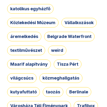
katolikus egyházfő
Közlekedési Múzeum
Vállalkozások
áremelkedés
Belgrade Waterfront
textilművészet
weird
Maarif alapítvány
Tisza Pért
világcsúcs
közmeghallgatás
kutyafuttató
taozás
Berlinale
Városháza Téli Élménypark
Trafibox