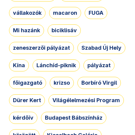
vállakozók
macaron
FUGA
Mi hazánk
biciklisáv
zeneszerzői pályázat
Szabad Új Hely
Kína
Lánchíd-piknik
pályázat
főigazgató
krizso
Borbíró Virgil
Dürer Kert
Világélelmezési Program
kérdőív
Budapest Bábszínház