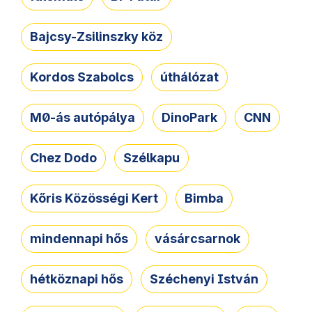
Bajcsy-Zsilinszky köz
Kordos Szabolcs
úthálózat
M0-ás autópálya
DinoPark
CNN
Chez Dodo
Szélkapu
Kőris Közösségi Kert
Bimba
mindennapi hős
vásárcsarnok
hétköznapi hős
Széchenyi István