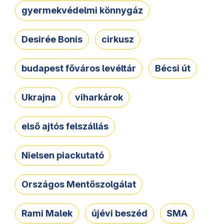
gyermekvédelmi könnygáz
Desirée Bonis
cirkusz
budapest főváros levéltár
Bécsi út
Ukrajna
viharkárok
első ajtós felszállás
Nielsen piackutató
Országos Mentőszolgálat
Rami Malek
újévi beszéd
SMA