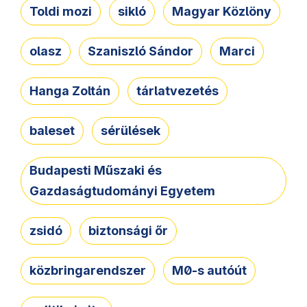
Toldi mozi
sikló
Magyar Közlöny
olasz
Szaniszló Sándor
Marci
Hanga Zoltán
tárlatvezetés
baleset
sérülések
Budapesti Műszaki és
Gazdaságtudományi Egyetem
zsidó
biztonsági őr
közbringarendszer
M0-s autóút