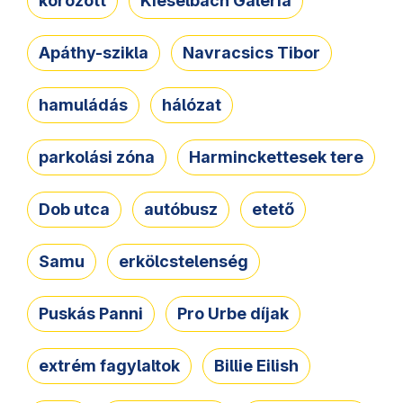
körözött
Kieselbach Galéria
Apáthy-szikla
Navracsics Tibor
hamuládás
hálózat
parkolási zóna
Harminckettesek tere
Dob utca
autóbusz
etető
Samu
erkölcstelenség
Puskás Panni
Pro Urbe díjak
extrém fagylaltok
Billie Eilish