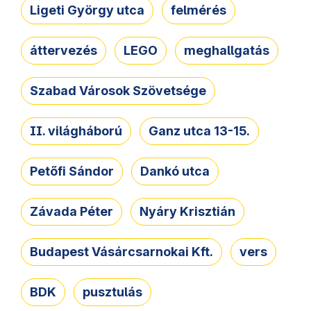
Ligeti György utca
felmérés
áttervezés
LEGO
meghallgatás
Szabad Városok Szövetsége
II. világháború
Ganz utca 13-15.
Petőfi Sándor
Dankó utca
Závada Péter
Nyáry Krisztián
Budapest Vásárcsarnokai Kft.
vers
BDK
pusztulás