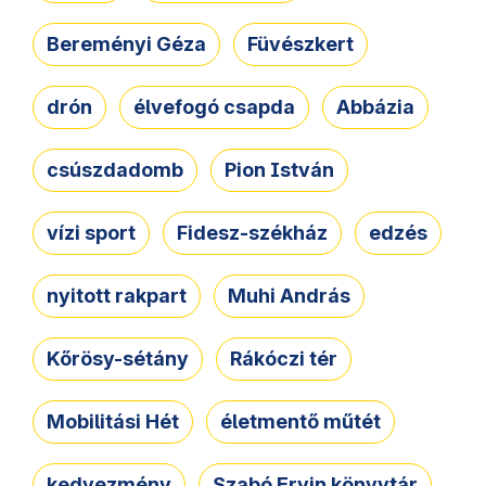
Bereményi Géza
Füvészkert
drón
élvefogó csapda
Abbázia
csúszdadomb
Pion István
vízi sport
Fidesz-székház
edzés
nyitott rakpart
Muhi András
Kőrösy-sétány
Rákóczi tér
Mobilitási Hét
életmentő műtét
kedvezmény
Szabó Ervin könyvtár