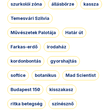
szurkolói zóna
állásbörze
kassza
Temesvári Szilvia
Művészetek Palotája
Határ út
Farkas-erdő
irodaház
kordonbontás
gyorshajtás
softice
botanikus
Mad Scientist
Budapest 150
kisszakasz
ritka betegség
színésznő