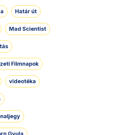
ja
Határ út
Mad Scientist
tás
zeti Filmnapok
videotéka
a
naljegy
rn Gyula