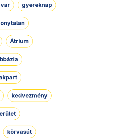
dvar
gyereknap
zonytalan
Átrium
bbázia
rakpart
kedvezmény
erület
körvasút