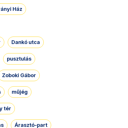
rányi Ház
r
Dankó utca
pusztulás
Zoboki Gábor
s
műjég
 tér
ás
Árasztó-part