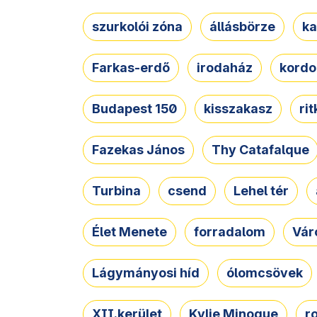
szurkolói zóna
állásbörze
ka
Farkas-erdő
irodaház
kordo
Budapest 150
kisszakasz
ri
Fazekas János
Thy Catafalque
Turbina
csend
Lehel tér
Élet Menete
forradalom
Vár
Lágymányosi híd
ólomcsövek
XII.kerület
Kylie Minogue
r