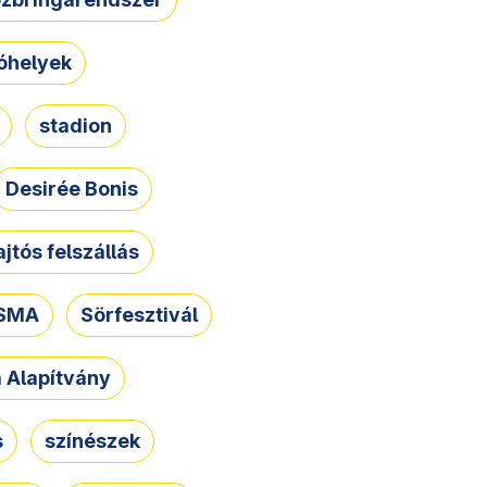
óhelyek
stadion
Desirée Bonis
ajtós felszállás
SMA
Sörfesztivál
a Alapítvány
s
színészek