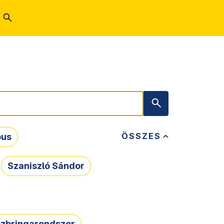
ÖSSZES
bus
Szaniszló Sándor
zbringarendszer