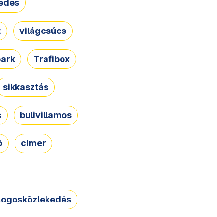
edés
t
világcsúcs
park
Trafibox
sikkasztás
s
bulivillamos
ő
címer
logosközlekedés