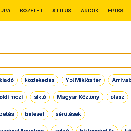
TÚRA
KÖZÉLET
STÍLUS
ARCOK
FRISS
kiadó
közlekedés
Ybl Miklós tér
Arriva
oldi mozi
sikló
Magyar Közlöny
olasz
ezetés
baleset
sérülések
dományi Egyetem
zsidó
biztonsági őr
kö