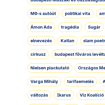
M0-s autóút
politikai vita
am
Ámon Ada
tragédia
Sugár
elnevezés
Katlan
slam poet
cirkusz
budapest főváros levélt
Nielsen piackutató
Országos Me
Varga Mihály
tarifaemelés
A
változás
Ikarus
Víz Koalíció