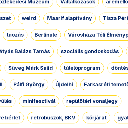
özlekedési Múzeum
Vállalkozások
áremelk
szet
weird
Maarif alapítvány
Tisza Pér
taozás
Berlinale
Városháza Téli Élmény
átyás Balázs Tamás
szociális gondoskodás
Süveg Márk Saiid
túlélőprogram
dönté
ll
Pálfi György
Újdelhi
Farkasréti temet
yűlés
minifesztivál
repülőtéri vonaljegy
e bérlet
retrobuszok, BKV
körjárat
gya