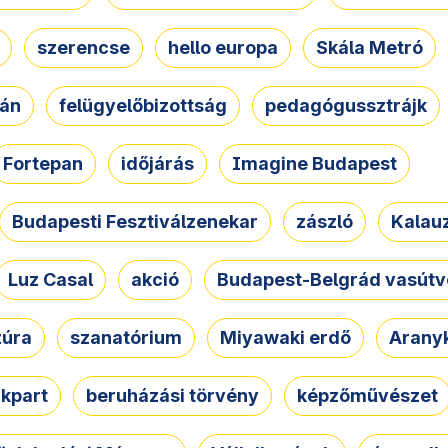
szerencse
hello europa
Skála Metró
zán
felügyelőbizottság
pedagógussztrájk
Fortepan
időjárás
Imagine Budapest
Budapesti Fesztiválzenekar
zászló
Kalau
Luz Casal
akció
Budapest-Belgrád vasútv
zúra
szanatórium
Miyawaki erdő
Arany
akpart
beruházási törvény
képzőművészet