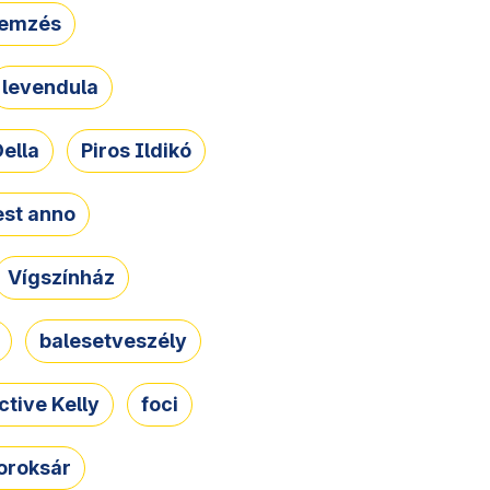
lemzés
levendula
ella
Piros Ildikó
st anno
Vígszínház
balesetveszély
ctive Kelly
foci
oroksár