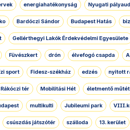
ervek
energiahatékonyság
Nyugati pályau
ko
Bardóczi Sándor
Budapest Hatás
bi
t
Gellérthegyi Lakók Érdekvédelmi Egyesülete
Füvészkert
drón
élvefogó csapda
A
ízi sport
Fidesz-székház
edzés
nyitott 
Rákóczi tér
Mobilitási Hét
életmentő műtét
udapest
multikulti
Jubileumi park
VIII.k
csúszdás játszótér
szálloda
13. kerület