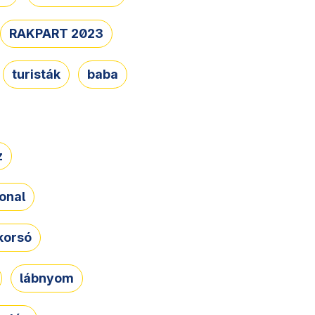
RAKPART 2023
turisták
baba
z
onal
korsó
lábnyom