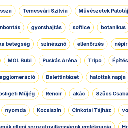
ssza
Temesvári Szilvia
Művészetek Palotá
nbontás
gyorshajtás
softice
botanikus
tka betegség
színésznő
ellenőrzés
népir
MOL Bubi
Puskás Aréna
Tripo
Építés
agglomeráció
Balettintézet
halottak napja
osligeti Műjég
Renoir
akác
Szűcs Csab
nyomda
Kocsiszín
Cinkotai Tájház
vo
omák elleni sorozatgyilkosságok emléknapja
Ho