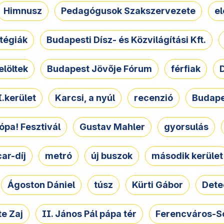
Himnusz
Pedagógusok Szakszervezete
e
atégiák
Budapesti Dísz- és Közvilágítási Kft.
elöltek
Budapest Jövője Fórum
férfiak
D
.kerület
Karcsi, a nyúl
recenzió
Budape
ópa! Fesztivál
Gustav Mahler
gyorsulás
ar-díj
metró
új buszok
második kerület
Ágoston Dániel
túsz
Kürti Gábor
Dete
e Zaj
II. János Pál pápa tér
Ferencváros-S