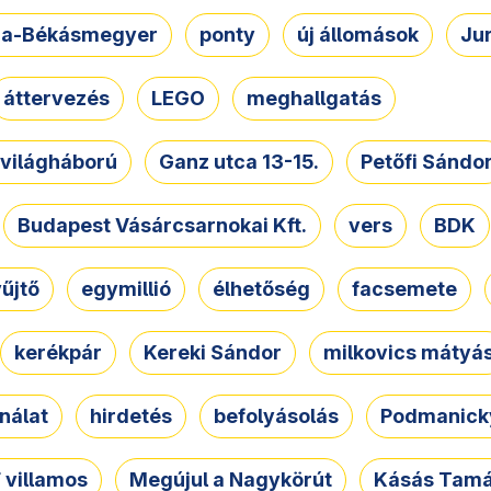
a-Békásmegyer
ponty
új állomások
Ju
áttervezés
LEGO
meghallgatás
. világháború
Ganz utca 13-15.
Petőfi Sándo
Budapest Vásárcsarnokai Kft.
vers
BDK
űjtő
egymillió
élhetőség
facsemete
kerékpár
Kereki Sándor
milkovics mátyá
nálat
hirdetés
befolyásolás
Podmanicky
 villamos
Megújul a Nagykörút
Kásás Tam