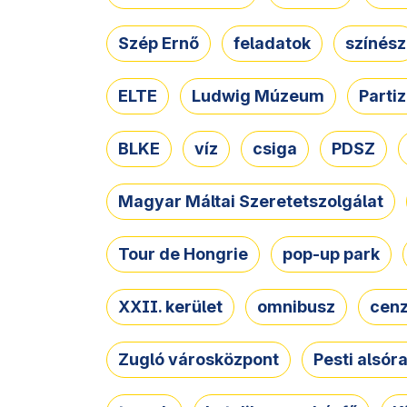
Szép Ernő
feladatok
színész
ELTE
Ludwig Múzeum
Parti
BLKE
víz
csiga
PDSZ
Magyar Máltai Szeretetszolgálat
Tour de Hongrie
pop-up park
XXII. kerület
omnibusz
cen
Zugló városközpont
Pesti alsór