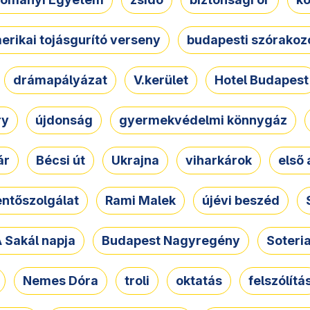
erikai tojásgurító verseny
budapesti szórakoz
drámapályázat
V.kerület
Hotel Budapest
ry
újdonság
gyermekvédelmi könnygáz
ár
Bécsi út
Ukrajna
viharkárok
első 
ntőszolgálat
Rami Malek
újévi beszéd
 Sakál napja
Budapest Nagyregény
Soteri
Nemes Dóra
troli
oktatás
felszólítá