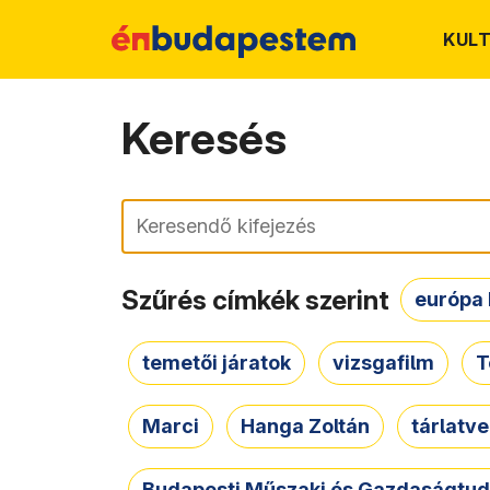
KUL
Keresés
Keresés
Szűrés címkék szerint
európa 
temetői járatok
vizsgafilm
T
Marci
Hanga Zoltán
tárlatv
Budapesti Műszaki és Gazdaságtu