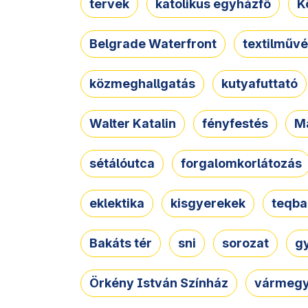
tervek
katolikus egyházfő
K
Belgrade Waterfront
textilművé
közmeghallgatás
kutyafuttató
Walter Katalin
fényfestés
M
sétálóutca
forgalomkorlátozás
eklektika
kisgyerekek
teqba
Bakáts tér
sni
sorozat
g
Örkény István Színház
vármegy