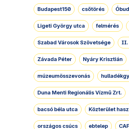
Budapest150
csőtörés
Óbud
Ligeti György utca
felmérés
Szabad Városok Szövetsége
II
Závada Péter
Nyáry Krisztián
múzeumösszevonás
hulladékgy
Duna Menti Regionális Vízmű Zrt.
bacsó béla utca
Közterület hasz
országos csúcs
ebtelep
CAF