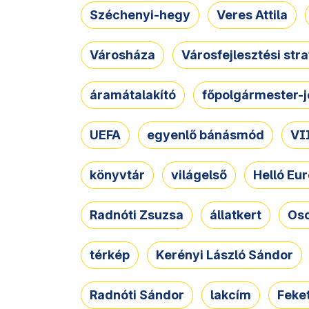
Széchenyi-hegy
Veres Attila
Városháza
Városfejlesztési str
áramátalakító
főpolgármester-j
UEFA
egyenlő bánásmód
VII
könyvtár
világelső
Helló Eur
Radnóti Zsuzsa
állatkert
Osc
térkép
Kerényi László Sándor
Radnóti Sándor
lakcím
Feket