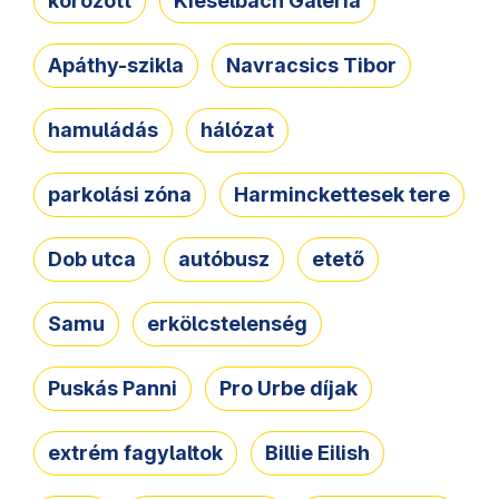
körözött
Kieselbach Galéria
Apáthy-szikla
Navracsics Tibor
hamuládás
hálózat
parkolási zóna
Harminckettesek tere
Dob utca
autóbusz
etető
Samu
erkölcstelenség
Puskás Panni
Pro Urbe díjak
extrém fagylaltok
Billie Eilish