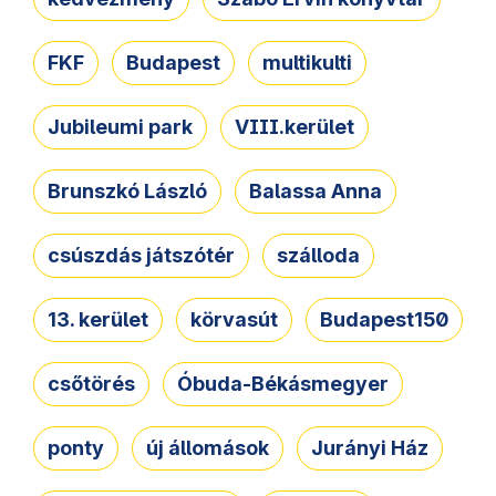
FKF
Budapest
multikulti
Jubileumi park
VIII.kerület
Brunszkó László
Balassa Anna
csúszdás játszótér
szálloda
13. kerület
körvasút
Budapest150
csőtörés
Óbuda-Békásmegyer
ponty
új állomások
Jurányi Ház