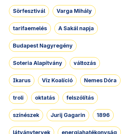
Sörfesztivál
Varga Mihály
tarifaemelés
A Sakál napja
Budapest Nagyregény
Soteria Alapítvány
változás
Ikarus
Víz Koalíció
Nemes Dóra
troli
oktatás
felszólítás
színészek
Jurij Gagarin
1896
látványtervek
energiahatékonyság