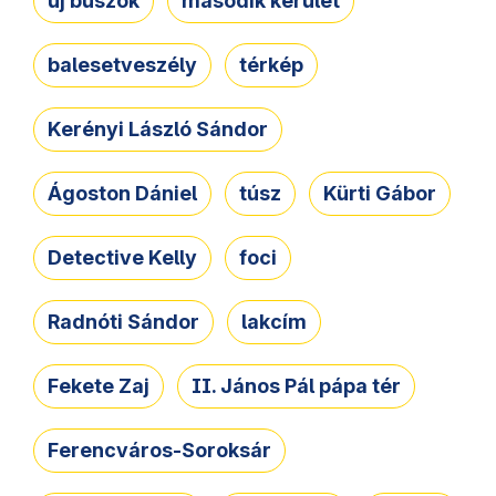
új buszok
második kerület
balesetveszély
térkép
Kerényi László Sándor
Ágoston Dániel
túsz
Kürti Gábor
Detective Kelly
foci
Radnóti Sándor
lakcím
Fekete Zaj
II. János Pál pápa tér
Ferencváros-Soroksár