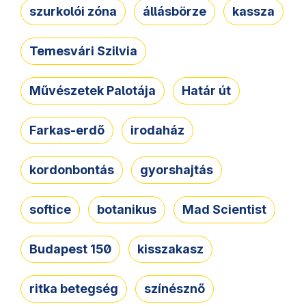
szurkolói zóna
állásbörze
kassza
Temesvári Szilvia
Művészetek Palotája
Határ út
Farkas-erdő
irodaház
kordonbontás
gyorshajtás
softice
botanikus
Mad Scientist
Budapest 150
kisszakasz
ritka betegség
színésznő