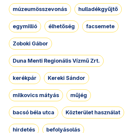
múzeumösszevonás
hulladékgyűjtő
egymillió
élhetőség
facsemete
Zoboki Gábor
Duna Menti Regionális Vízmű Zrt.
kerékpár
Kereki Sándor
milkovics mátyás
műjég
bacsó béla utca
Közterület használat
hirdetés
befolyásolás