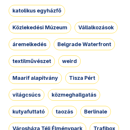
katolikus egyházfő
Közlekedési Múzeum
Vállalkozások
áremelkedés
Belgrade Waterfront
textilművészet
weird
Maarif alapítvány
Tisza Pért
világcsúcs
közmeghallgatás
kutyafuttató
taozás
Berlinale
Városháza Téli Élménypark
Trafibox