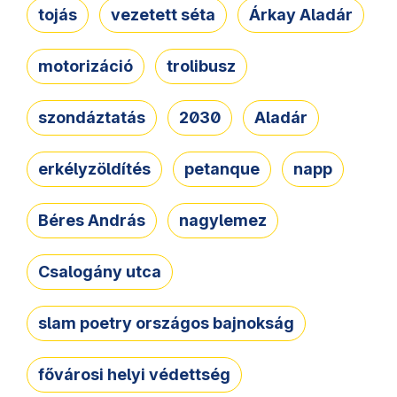
tojás
vezetett séta
Árkay Aladár
motorizáció
trolibusz
szondáztatás
2030
Aladár
erkélyzöldítés
petanque
napp
Béres András
nagylemez
Csalogány utca
slam poetry országos bajnokság
fővárosi helyi védettség