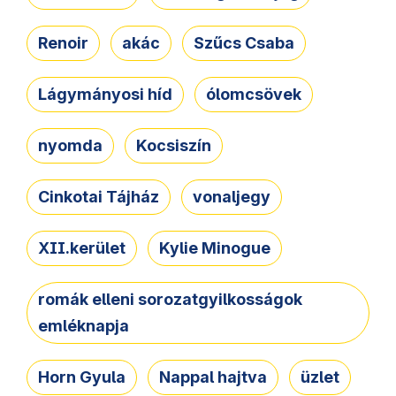
Renoir
akác
Szűcs Csaba
Lágymányosi híd
ólomcsövek
nyomda
Kocsiszín
Cinkotai Tájház
vonaljegy
XII.kerület
Kylie Minogue
romák elleni sorozatgyilkosságok
emléknapja
Horn Gyula
Nappal hajtva
üzlet