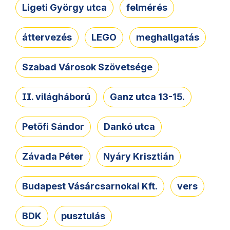
Ligeti György utca
felmérés
áttervezés
LEGO
meghallgatás
Szabad Városok Szövetsége
II. világháború
Ganz utca 13-15.
Petőfi Sándor
Dankó utca
Závada Péter
Nyáry Krisztián
Budapest Vásárcsarnokai Kft.
vers
BDK
pusztulás