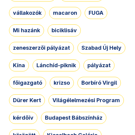
vállakozók
macaron
FUGA
Mi hazánk
biciklisáv
zeneszerzői pályázat
Szabad Új Hely
Kína
Lánchíd-piknik
pályázat
főigazgató
krizso
Borbíró Virgil
Dürer Kert
Világélelmezési Program
kérdőív
Budapest Bábszínház