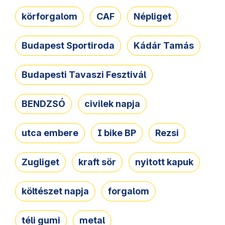
körforgalom
CAF
Népliget
Budapest Sportiroda
Kádár Tamás
Budapesti Tavaszi Fesztivál
BENDZSÓ
civilek napja
utca embere
I bike BP
Rezsi
Zugliget
kraft sör
nyitott kapuk
költészet napja
forgalom
téli gumi
metal