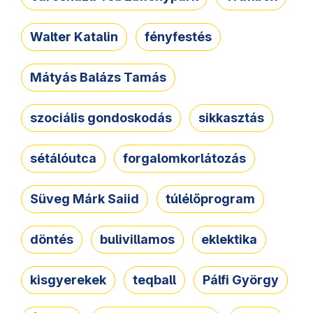
Walter Katalin
fényfestés
Mátyás Balázs Tamás
szociális gondoskodás
sikkasztás
sétálóutca
forgalomkorlátozás
Süveg Márk Saiid
túlélőprogram
döntés
bulivillamos
eklektika
kisgyerekek
teqball
Pálfi György