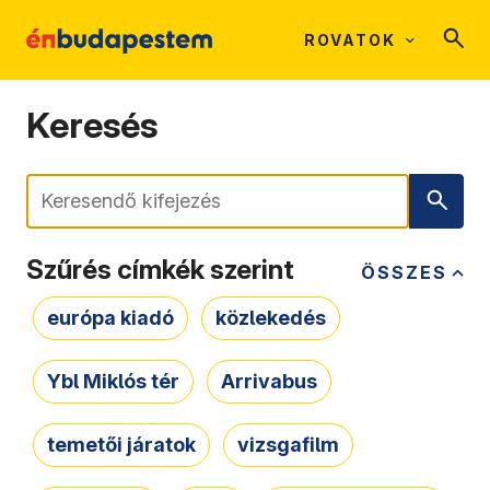
ROVATOK
Keresés
Keresés
Szűrés címkék szerint
ÖSSZES
európa kiadó
közlekedés
Ybl Miklós tér
Arrivabus
temetői járatok
vizsgafilm