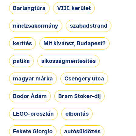
Barlangtúra
VIII. kerület
nindzsakormány
szabadstrand
kerítés
Mit kívánsz, Budapest?
patika
síkosságmentesítés
magyar márka
Csengery utca
Bodor Ádám
Bram Stoker-díj
LEGO-oroszlán
elbontás
Fekete Giorgio
autósüldözés