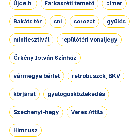
Újdelhi
Farkasréti temető
címer
Bakáts tér
sni
sorozat
gyűlés
minifesztivál
repülőtéri vonaljegy
Örkény István Színház
vármegye bérlet
retrobuszok, BKV
körjárat
gyalogosközlekedés
Széchenyi-hegy
Veres Attila
Himnusz