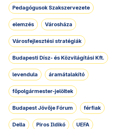
Pedagógusok Szakszervezete
elemzés
Városháza
Városfejlesztési stratégiák
Budapesti Dísz- és Közvilágítási Kft.
levendula
áramátalakító
főpolgármester-jelöltek
Budapest Jövője Fórum
férfiak
Della
Piros Ildikó
UEFA