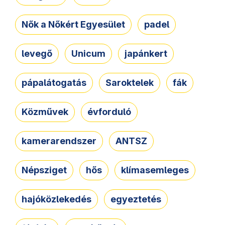
Nők a Nőkért Egyesület
padel
levegő
Unicum
japánkert
pápalátogatás
Saroktelek
fák
Közművek
évforduló
kamerarendszer
ANTSZ
Népsziget
hős
klímasemleges
hajóközlekedés
egyeztetés