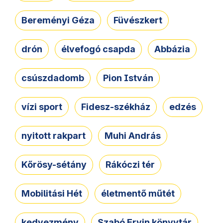
Bereményi Géza
Füvészkert
drón
élvefogó csapda
Abbázia
csúszdadomb
Pion István
vízi sport
Fidesz-székház
edzés
nyitott rakpart
Muhi András
Kőrösy-sétány
Rákóczi tér
Mobilitási Hét
életmentő műtét
kedvezmény
Szabó Ervin könyvtár