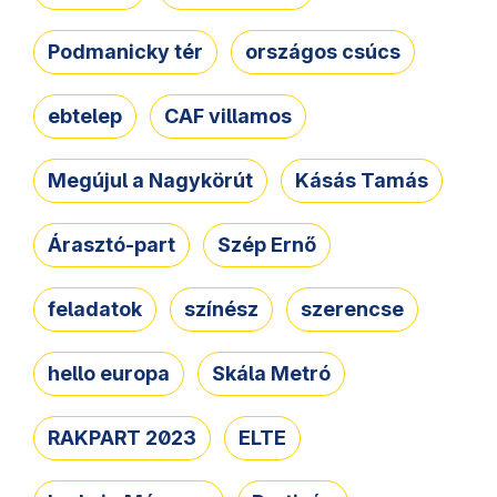
Podmanicky tér
országos csúcs
ebtelep
CAF villamos
Megújul a Nagykörút
Kásás Tamás
Árasztó-part
Szép Ernő
feladatok
színész
szerencse
hello europa
Skála Metró
RAKPART 2023
ELTE