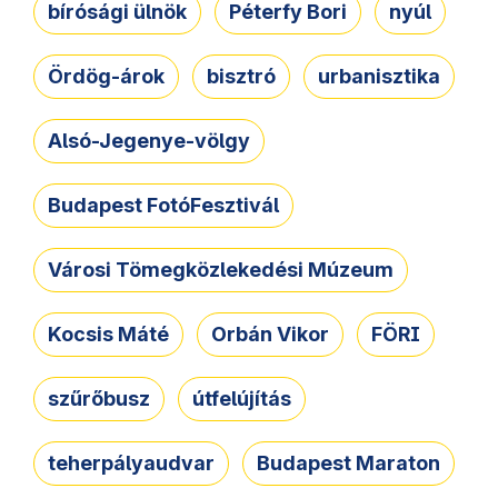
bírósági ülnök
Péterfy Bori
nyúl
Ördög-árok
bisztró
urbanisztika
Alsó-Jegenye-völgy
Budapest FotóFesztivál
Városi Tömegközlekedési Múzeum
Kocsis Máté
Orbán Vikor
FÖRI
szűrőbusz
útfelújítás
teherpályaudvar
Budapest Maraton