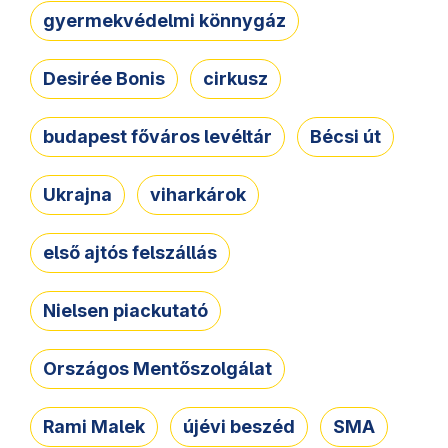
gyermekvédelmi könnygáz
Desirée Bonis
cirkusz
budapest főváros levéltár
Bécsi út
Ukrajna
viharkárok
első ajtós felszállás
Nielsen piackutató
Országos Mentőszolgálat
Rami Malek
újévi beszéd
SMA