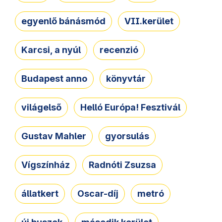
egyenlő bánásmód
VII.kerület
Karcsi, a nyúl
recenzió
Budapest anno
könyvtár
világelső
Helló Európa! Fesztivál
Gustav Mahler
gyorsulás
Vígszínház
Radnóti Zsuzsa
állatkert
Oscar-díj
metró