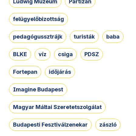
Ludwig Múzeum
Partizán
felügyelőbizottság
pedagógussztrájk
turisták
baba
BLKE
víz
csiga
PDSZ
Fortepan
időjárás
Imagine Budapest
Magyar Máltai Szeretetszolgálat
Budapesti Fesztiválzenekar
zászló