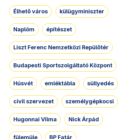
Élhető város
külügyminiszter
Naplóm
építészet
Liszt Ferenc Nemzetközi Repülőtér
Budapesti Sportszolgáltató Központ
Húsvét
emléktábla
süllyedés
civil szervezet
személygépkocsi
Hugonnai Vilma
Nick Árpád
fülemüle
BP Fatár