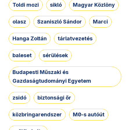
Toldi mozi
sikló
Magyar Közlöny
olasz
Szaniszló Sándor
Marci
Hanga Zoltán
tárlatvezetés
baleset
sérülések
Budapesti Műszaki és
Gazdaságtudományi Egyetem
zsidó
biztonsági őr
közbringarendszer
M0-s autóút