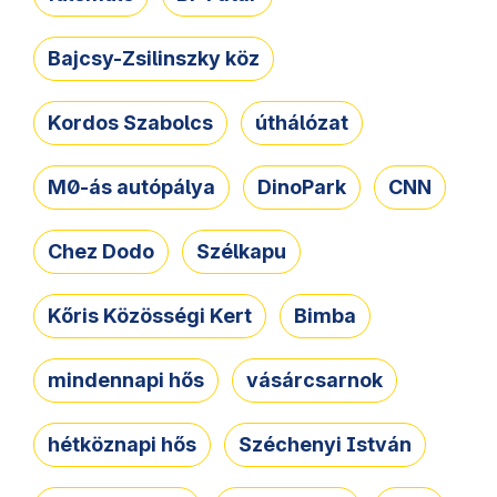
Bajcsy-Zsilinszky köz
Kordos Szabolcs
úthálózat
M0-ás autópálya
DinoPark
CNN
Chez Dodo
Szélkapu
Kőris Közösségi Kert
Bimba
mindennapi hős
vásárcsarnok
hétköznapi hős
Széchenyi István