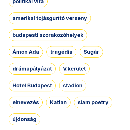
politikai vita
amerikai tojásgurító verseny
budapesti szórakozóhelyek
Ámon Ada
tragédia
Sugár
drámapályázat
V.kerület
Hotel Budapest
stadion
elnevezés
Katlan
slam poetry
újdonság