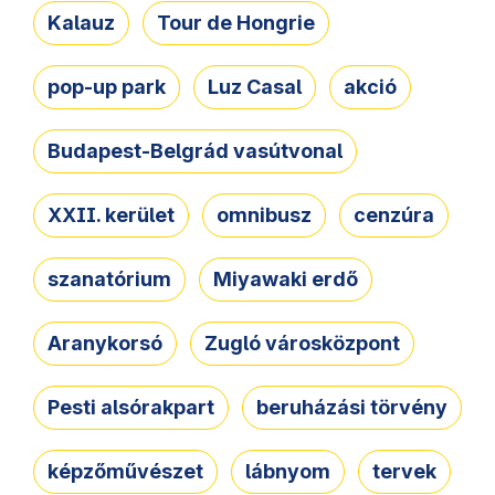
Kalauz
Tour de Hongrie
pop-up park
Luz Casal
akció
Budapest-Belgrád vasútvonal
XXII. kerület
omnibusz
cenzúra
szanatórium
Miyawaki erdő
Aranykorsó
Zugló városközpont
Pesti alsórakpart
beruházási törvény
képzőművészet
lábnyom
tervek