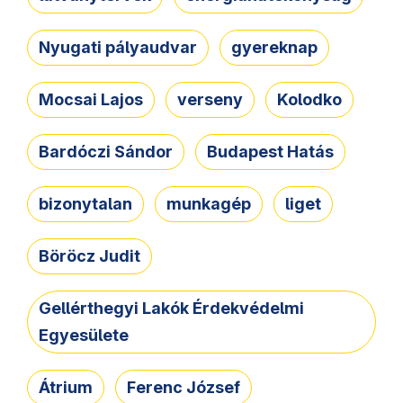
Nyugati pályaudvar
gyereknap
Mocsai Lajos
verseny
Kolodko
Bardóczi Sándor
Budapest Hatás
bizonytalan
munkagép
liget
Böröcz Judit
Gellérthegyi Lakók Érdekvédelmi
Egyesülete
Átrium
Ferenc József