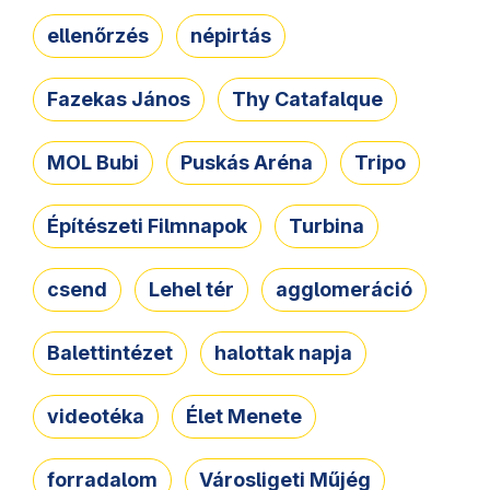
ellenőrzés
népirtás
Fazekas János
Thy Catafalque
MOL Bubi
Puskás Aréna
Tripo
Építészeti Filmnapok
Turbina
csend
Lehel tér
agglomeráció
Balettintézet
halottak napja
videotéka
Élet Menete
forradalom
Városligeti Műjég