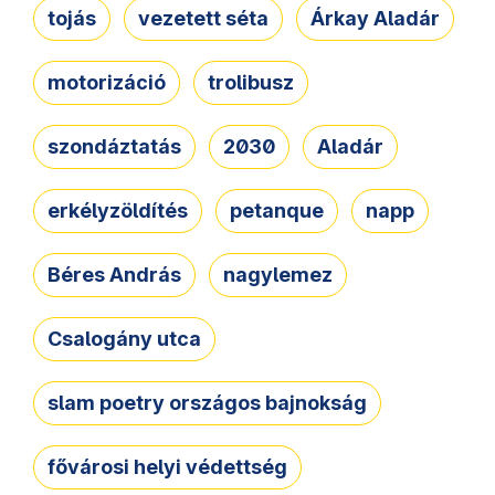
tojás
vezetett séta
Árkay Aladár
motorizáció
trolibusz
szondáztatás
2030
Aladár
erkélyzöldítés
petanque
napp
Béres András
nagylemez
Csalogány utca
slam poetry országos bajnokság
fővárosi helyi védettség