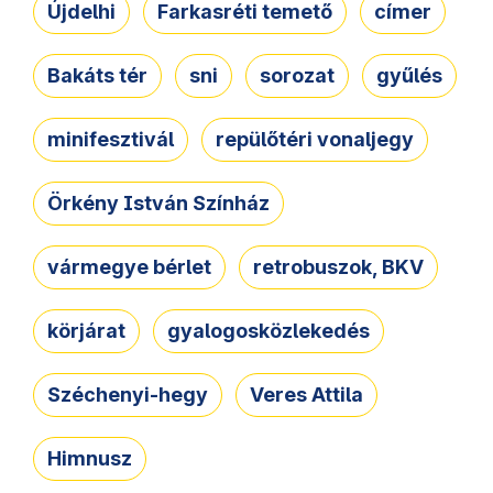
Újdelhi
Farkasréti temető
címer
Bakáts tér
sni
sorozat
gyűlés
minifesztivál
repülőtéri vonaljegy
Örkény István Színház
vármegye bérlet
retrobuszok, BKV
körjárat
gyalogosközlekedés
Széchenyi-hegy
Veres Attila
Himnusz