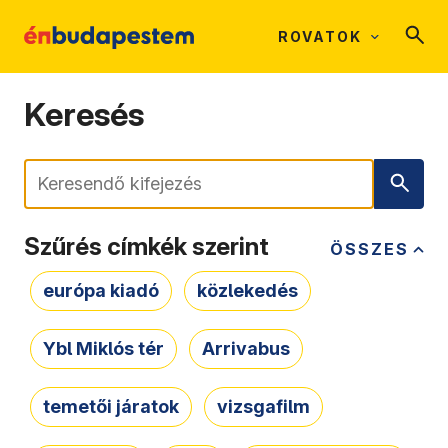
ROVATOK
Keresés
Keresés
Szűrés címkék szerint
ÖSSZES
európa kiadó
közlekedés
Ybl Miklós tér
Arrivabus
temetői járatok
vizsgafilm