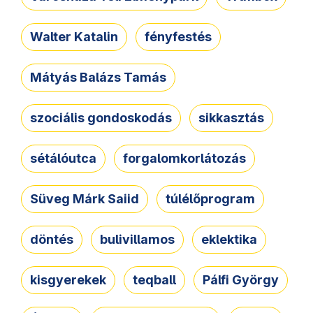
Walter Katalin
fényfestés
Mátyás Balázs Tamás
szociális gondoskodás
sikkasztás
sétálóutca
forgalomkorlátozás
Süveg Márk Saiid
túlélőprogram
döntés
bulivillamos
eklektika
kisgyerekek
teqball
Pálfi György