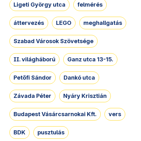
Ligeti György utca
felmérés
áttervezés
LEGO
meghallgatás
Szabad Városok Szövetsége
II. világháború
Ganz utca 13-15.
Petőfi Sándor
Dankó utca
Závada Péter
Nyáry Krisztián
Budapest Vásárcsarnokai Kft.
vers
BDK
pusztulás