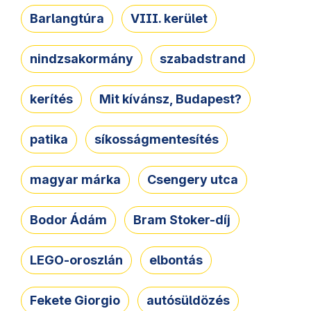
Barlangtúra
VIII. kerület
nindzsakormány
szabadstrand
kerítés
Mit kívánsz, Budapest?
patika
síkosságmentesítés
magyar márka
Csengery utca
Bodor Ádám
Bram Stoker-díj
LEGO-oroszlán
elbontás
Fekete Giorgio
autósüldözés