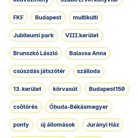
FKF
Budapest
multikulti
Jubileumi park
VIII.kerület
Brunszkó László
Balassa Anna
csúszdás játszótér
szálloda
13. kerület
körvasút
Budapest150
csőtörés
Óbuda-Békásmegyer
ponty
új állomások
Jurányi Ház