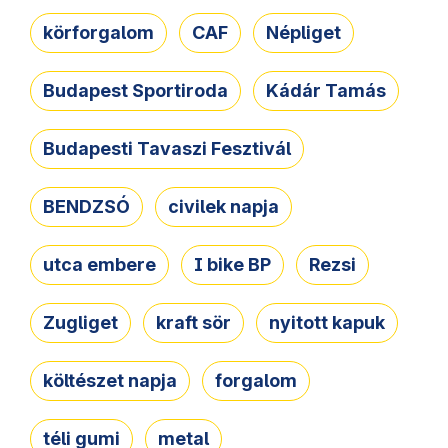
körforgalom
CAF
Népliget
Budapest Sportiroda
Kádár Tamás
Budapesti Tavaszi Fesztivál
BENDZSÓ
civilek napja
utca embere
I bike BP
Rezsi
Zugliget
kraft sör
nyitott kapuk
költészet napja
forgalom
téli gumi
metal