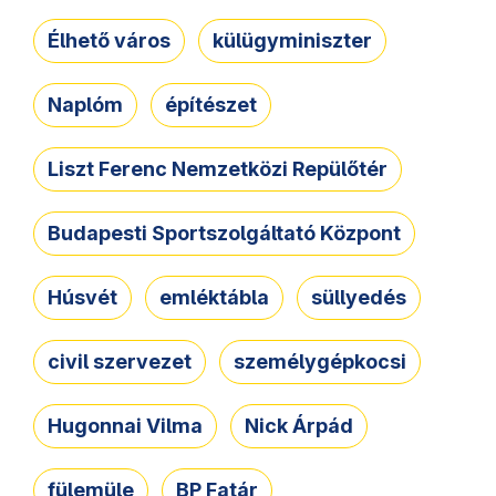
Élhető város
külügyminiszter
Naplóm
építészet
Liszt Ferenc Nemzetközi Repülőtér
Budapesti Sportszolgáltató Központ
Húsvét
emléktábla
süllyedés
civil szervezet
személygépkocsi
Hugonnai Vilma
Nick Árpád
fülemüle
BP Fatár