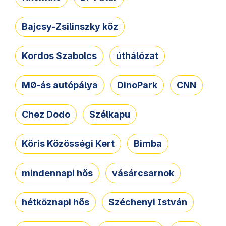
Bajcsy-Zsilinszky köz
Kordos Szabolcs
úthálózat
M0-ás autópálya
DinoPark
CNN
Chez Dodo
Szélkapu
Kőris Közösségi Kert
Bimba
mindennapi hős
vásárcsarnok
hétköznapi hős
Széchenyi István