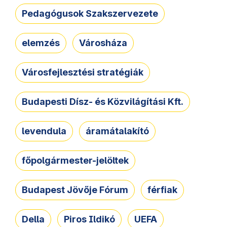
Pedagógusok Szakszervezete
elemzés
Városháza
Városfejlesztési stratégiák
Budapesti Dísz- és Közvilágítási Kft.
levendula
áramátalakító
főpolgármester-jelöltek
Budapest Jövője Fórum
férfiak
Della
Piros Ildikó
UEFA