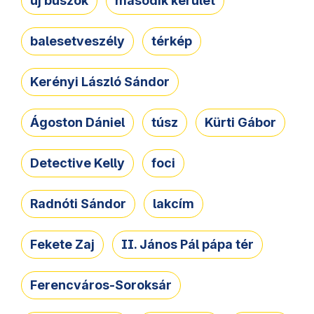
új buszok
második kerület
balesetveszély
térkép
Kerényi László Sándor
Ágoston Dániel
túsz
Kürti Gábor
Detective Kelly
foci
Radnóti Sándor
lakcím
Fekete Zaj
II. János Pál pápa tér
Ferencváros-Soroksár