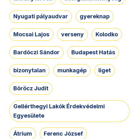
Nyugati pályaudvar
gyereknap
Mocsai Lajos
verseny
Kolodko
Bardóczi Sándor
Budapest Hatás
bizonytalan
munkagép
liget
Böröcz Judit
Gellérthegyi Lakók Érdekvédelmi
Egyesülete
Átrium
Ferenc József