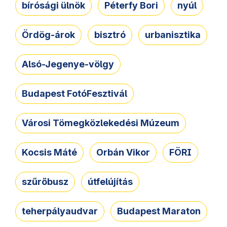
bírósági ülnök
Péterfy Bori
nyúl
Ördög-árok
bisztró
urbanisztika
Alsó-Jegenye-völgy
Budapest FotóFesztivál
Városi Tömegközlekedési Múzeum
Kocsis Máté
Orbán Vikor
FÖRI
szűrőbusz
útfelújítás
teherpályaudvar
Budapest Maraton