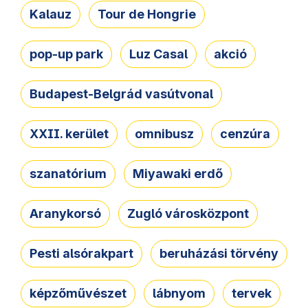
Kalauz
Tour de Hongrie
pop-up park
Luz Casal
akció
Budapest-Belgrád vasútvonal
XXII. kerület
omnibusz
cenzúra
szanatórium
Miyawaki erdő
Aranykorsó
Zugló városközpont
Pesti alsórakpart
beruházási törvény
képzőművészet
lábnyom
tervek