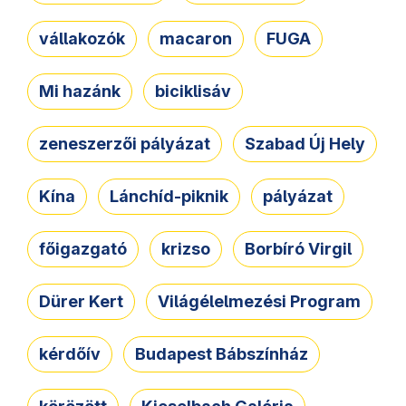
vállakozók
macaron
FUGA
Mi hazánk
biciklisáv
zeneszerzői pályázat
Szabad Új Hely
Kína
Lánchíd-piknik
pályázat
főigazgató
krizso
Borbíró Virgil
Dürer Kert
Világélelmezési Program
kérdőív
Budapest Bábszínház