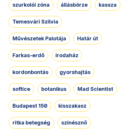
szurkolói zóna
állásbörze
kassza
Temesvári Szilvia
Művészetek Palotája
Határ út
Farkas-erdő
irodaház
kordonbontás
gyorshajtás
softice
botanikus
Mad Scientist
Budapest 150
kisszakasz
ritka betegség
színésznő