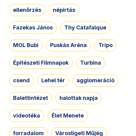
ellenőrzés
népirtás
Fazekas János
Thy Catafalque
MOL Bubi
Puskás Aréna
Tripo
Építészeti Filmnapok
Turbina
csend
Lehel tér
agglomeráció
Balettintézet
halottak napja
videotéka
Élet Menete
forradalom
Városligeti Műjég