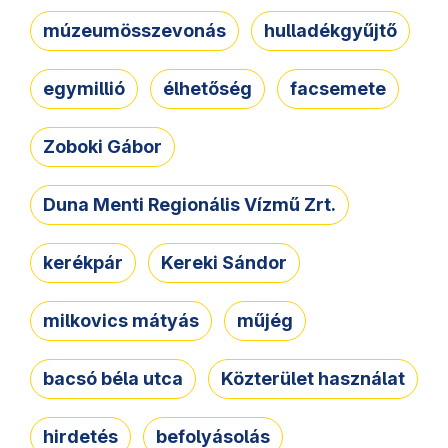
múzeumösszevonás
hulladékgyűjtő
egymillió
élhetőség
facsemete
Zoboki Gábor
Duna Menti Regionális Vízmű Zrt.
kerékpár
Kereki Sándor
milkovics mátyás
műjég
bacsó béla utca
Közterület használat
hirdetés
befolyásolás