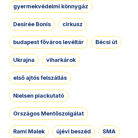
gyermekvédelmi könnygáz
Desirée Bonis
cirkusz
budapest főváros levéltár
Bécsi út
Ukrajna
viharkárok
első ajtós felszállás
Nielsen piackutató
Országos Mentőszolgálat
Rami Malek
újévi beszéd
SMA