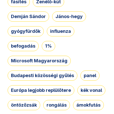
fásítés
Zenélő-kút
Demján Sándor
János-hegy
gyógyfürdők
influenza
befogadás
1%
Microsoft Magyarország
Budapesti közösségi gyűlés
panel
Európa legjobb replülőtere
kék vonal
öntözőzsák
rongálás
ámokfutás