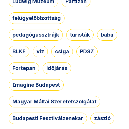
Ludwig Múzeum
Partizán
felügyelőbizottság
pedagógussztrájk
turisták
baba
BLKE
víz
csiga
PDSZ
Fortepan
időjárás
Imagine Budapest
Magyar Máltai Szeretetszolgálat
Budapesti Fesztiválzenekar
zászló