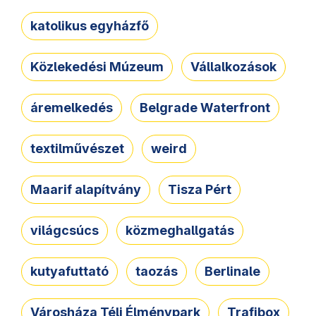
katolikus egyházfő
Közlekedési Múzeum
Vállalkozások
áremelkedés
Belgrade Waterfront
textilművészet
weird
Maarif alapítvány
Tisza Pért
világcsúcs
közmeghallgatás
kutyafuttató
taozás
Berlinale
Városháza Téli Élménypark
Trafibox