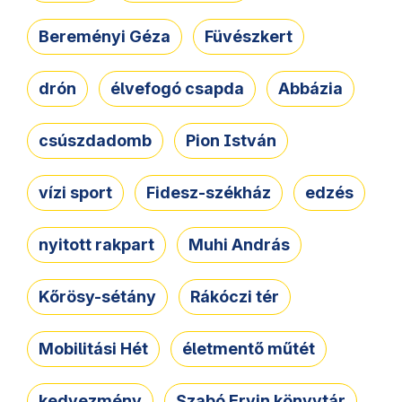
Bereményi Géza
Füvészkert
drón
élvefogó csapda
Abbázia
csúszdadomb
Pion István
vízi sport
Fidesz-székház
edzés
nyitott rakpart
Muhi András
Kőrösy-sétány
Rákóczi tér
Mobilitási Hét
életmentő műtét
kedvezmény
Szabó Ervin könyvtár