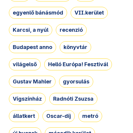
egyenlő bánásmód
VII.kerület
Karcsi, a nyúl
recenzió
Budapest anno
könyvtár
világelső
Helló Európa! Fesztivál
Gustav Mahler
gyorsulás
Vígszínház
Radnóti Zsuzsa
állatkert
Oscar-díj
metró