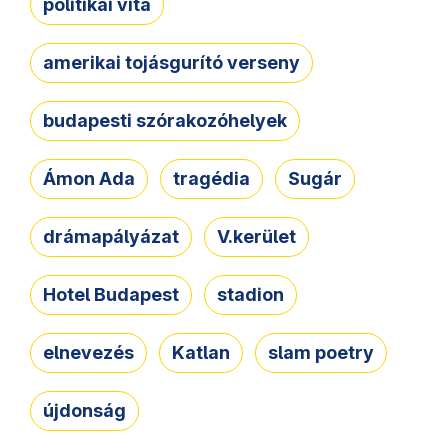
politikai vita
amerikai tojásgurító verseny
budapesti szórakozóhelyek
Ámon Ada
tragédia
Sugár
drámapályázat
V.kerület
Hotel Budapest
stadion
elnevezés
Katlan
slam poetry
újdonság