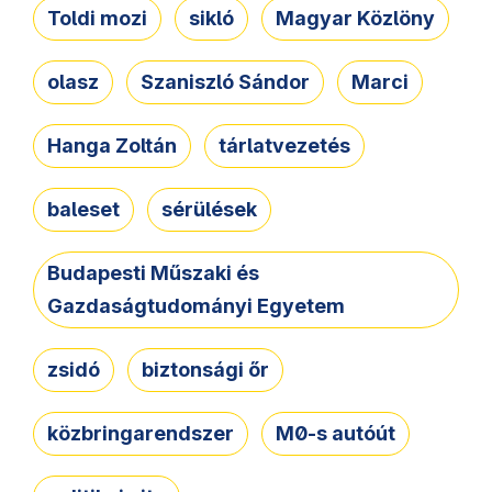
Toldi mozi
sikló
Magyar Közlöny
olasz
Szaniszló Sándor
Marci
Hanga Zoltán
tárlatvezetés
baleset
sérülések
Budapesti Műszaki és
Gazdaságtudományi Egyetem
zsidó
biztonsági őr
közbringarendszer
M0-s autóút