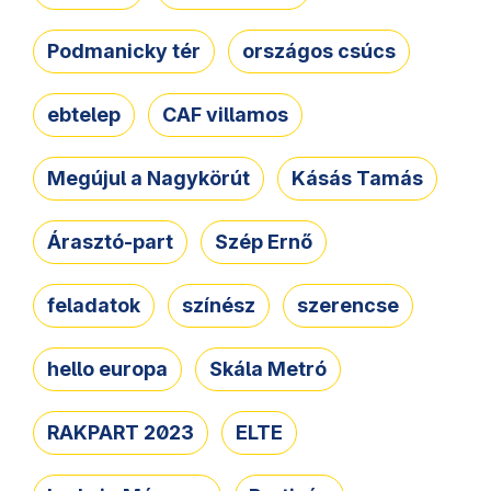
Podmanicky tér
országos csúcs
ebtelep
CAF villamos
Megújul a Nagykörút
Kásás Tamás
Árasztó-part
Szép Ernő
feladatok
színész
szerencse
hello europa
Skála Metró
RAKPART 2023
ELTE