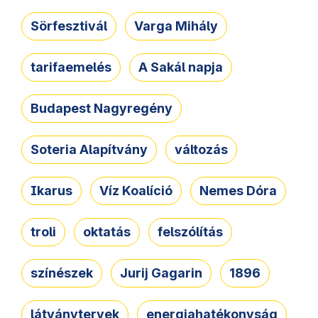
Sörfesztivál
Varga Mihály
tarifaemelés
A Sakál napja
Budapest Nagyregény
Soteria Alapítvány
változás
Ikarus
Víz Koalíció
Nemes Dóra
troli
oktatás
felszólítás
színészek
Jurij Gagarin
1896
látványtervek
energiahatékonyság