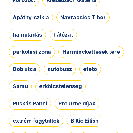
körözött
Kieselbach Galéria
Apáthy-szikla
Navracsics Tibor
hamuládás
hálózat
parkolási zóna
Harminckettesek tere
Dob utca
autóbusz
etető
Samu
erkölcstelenség
Puskás Panni
Pro Urbe díjak
extrém fagylaltok
Billie Eilish