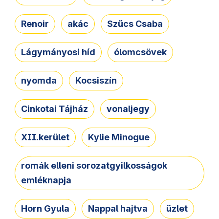
Renoir
akác
Szűcs Csaba
Lágymányosi híd
ólomcsövek
nyomda
Kocsiszín
Cinkotai Tájház
vonaljegy
XII.kerület
Kylie Minogue
romák elleni sorozatgyilkosságok
emléknapja
Horn Gyula
Nappal hajtva
üzlet