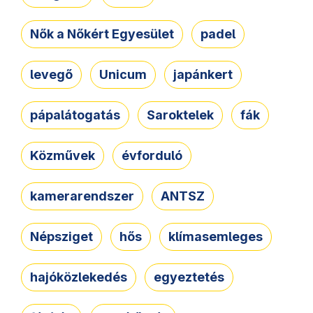
Nők a Nőkért Egyesület
padel
levegő
Unicum
japánkert
pápalátogatás
Saroktelek
fák
Közművek
évforduló
kamerarendszer
ANTSZ
Népsziget
hős
klímasemleges
hajóközlekedés
egyeztetés