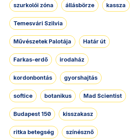
szurkolói zóna
állásbörze
kassza
Temesvári Szilvia
Művészetek Palotája
Határ út
Farkas-erdő
irodaház
kordonbontás
gyorshajtás
softice
botanikus
Mad Scientist
Budapest 150
kisszakasz
ritka betegség
színésznő