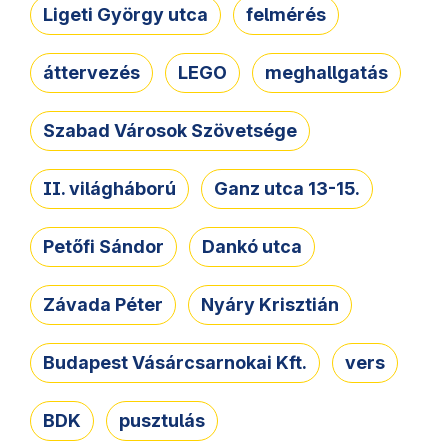
Ligeti György utca
felmérés
áttervezés
LEGO
meghallgatás
Szabad Városok Szövetsége
II. világháború
Ganz utca 13-15.
Petőfi Sándor
Dankó utca
Závada Péter
Nyáry Krisztián
Budapest Vásárcsarnokai Kft.
vers
BDK
pusztulás