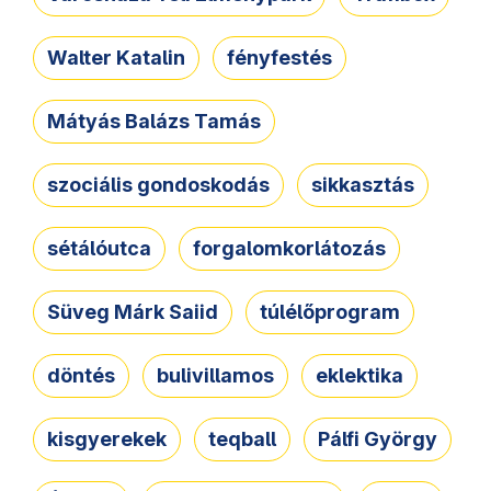
Walter Katalin
fényfestés
Mátyás Balázs Tamás
szociális gondoskodás
sikkasztás
sétálóutca
forgalomkorlátozás
Süveg Márk Saiid
túlélőprogram
döntés
bulivillamos
eklektika
kisgyerekek
teqball
Pálfi György