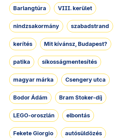
Barlangtúra
VIII. kerület
nindzsakormány
szabadstrand
kerítés
Mit kívánsz, Budapest?
patika
síkosságmentesítés
magyar márka
Csengery utca
Bodor Ádám
Bram Stoker-díj
LEGO-oroszlán
elbontás
Fekete Giorgio
autósüldözés