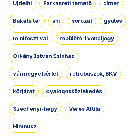
Újdelhi
Farkasréti temető
címer
Bakáts tér
sni
sorozat
gyűlés
minifesztivál
repülőtéri vonaljegy
Örkény István Színház
vármegye bérlet
retrobuszok, BKV
körjárat
gyalogosközlekedés
Széchenyi-hegy
Veres Attila
Himnusz