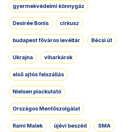
gyermekvédelmi könnygáz
Desirée Bonis
cirkusz
budapest főváros levéltár
Bécsi út
Ukrajna
viharkárok
első ajtós felszállás
Nielsen piackutató
Országos Mentőszolgálat
Rami Malek
újévi beszéd
SMA