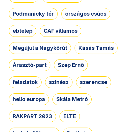
Podmanicky tér
országos csúcs
ebtelep
CAF villamos
Megújul a Nagykörút
Kásás Tamás
Árasztó-part
Szép Ernő
feladatok
színész
szerencse
hello europa
Skála Metró
RAKPART 2023
ELTE