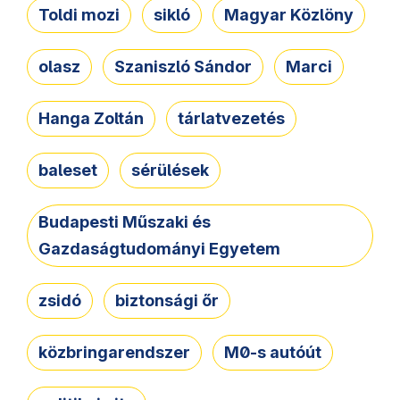
Toldi mozi
sikló
Magyar Közlöny
olasz
Szaniszló Sándor
Marci
Hanga Zoltán
tárlatvezetés
baleset
sérülések
Budapesti Műszaki és
Gazdaságtudományi Egyetem
zsidó
biztonsági őr
közbringarendszer
M0-s autóút