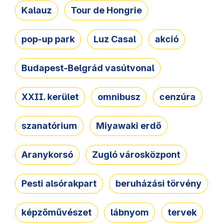
Kalauz
Tour de Hongrie
pop-up park
Luz Casal
akció
Budapest-Belgrád vasútvonal
XXII. kerület
omnibusz
cenzúra
szanatórium
Miyawaki erdő
Aranykorsó
Zugló városközpont
Pesti alsórakpart
beruházási törvény
képzőművészet
lábnyom
tervek