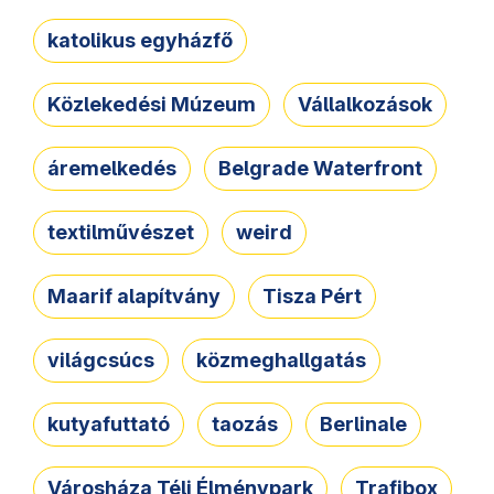
katolikus egyházfő
Közlekedési Múzeum
Vállalkozások
áremelkedés
Belgrade Waterfront
textilművészet
weird
Maarif alapítvány
Tisza Pért
világcsúcs
közmeghallgatás
kutyafuttató
taozás
Berlinale
Városháza Téli Élménypark
Trafibox