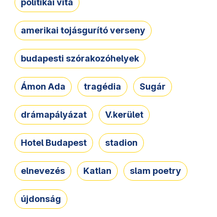
politikai vita
amerikai tojásgurító verseny
budapesti szórakozóhelyek
Ámon Ada
tragédia
Sugár
drámapályázat
V.kerület
Hotel Budapest
stadion
elnevezés
Katlan
slam poetry
újdonság