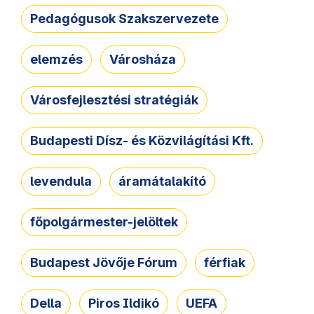
Pedagógusok Szakszervezete
elemzés
Városháza
Városfejlesztési stratégiák
Budapesti Dísz- és Közvilágítási Kft.
levendula
áramátalakító
főpolgármester-jelöltek
Budapest Jövője Fórum
férfiak
Della
Piros Ildikó
UEFA