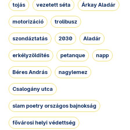
tojás
vezetett séta
Árkay Aladár
motorizáció
trolibusz
szondáztatás
2030
Aladár
erkélyzöldítés
petanque
napp
Béres András
nagylemez
Csalogány utca
slam poetry országos bajnokság
fővárosi helyi védettség