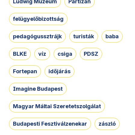
Ludwig Múzeum
Partizán
felügyelőbizottság
pedagógussztrájk
turisták
baba
BLKE
víz
csiga
PDSZ
Fortepan
időjárás
Imagine Budapest
Magyar Máltai Szeretetszolgálat
Budapesti Fesztiválzenekar
zászló