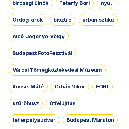
bírósági ülnök
Péterfy Bori
nyúl
Ördög-árok
bisztró
urbanisztika
Alsó-Jegenye-völgy
Budapest FotóFesztivál
Városi Tömegközlekedési Múzeum
Kocsis Máté
Orbán Vikor
FÖRI
szűrőbusz
útfelújítás
teherpályaudvar
Budapest Maraton