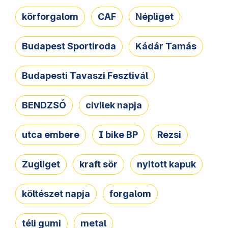
körforgalom
CAF
Népliget
Budapest Sportiroda
Kádár Tamás
Budapesti Tavaszi Fesztivál
BENDZSÓ
civilek napja
utca embere
I bike BP
Rezsi
Zugliget
kraft sör
nyitott kapuk
költészet napja
forgalom
téli gumi
metal