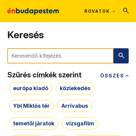
ROVATOK
Keresés
Keresés
Szűrés címkék szerint
ÖSSZES
európa kiadó
közlekedés
Ybl Miklós tér
Arrivabus
temetői járatok
vizsgafilm