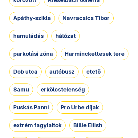
körözött
Kieselbach Galéria
Apáthy-szikla
Navracsics Tibor
hamuládás
hálózat
parkolási zóna
Harminckettesek tere
Dob utca
autóbusz
etető
Samu
erkölcstelenség
Puskás Panni
Pro Urbe díjak
extrém fagylaltok
Billie Eilish