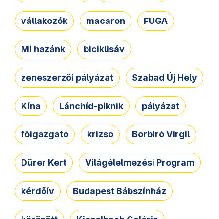
vállakozók
macaron
FUGA
Mi hazánk
biciklisáv
zeneszerzői pályázat
Szabad Új Hely
Kína
Lánchíd-piknik
pályázat
főigazgató
krizso
Borbíró Virgil
Dürer Kert
Világélelmezési Program
kérdőív
Budapest Bábszínház