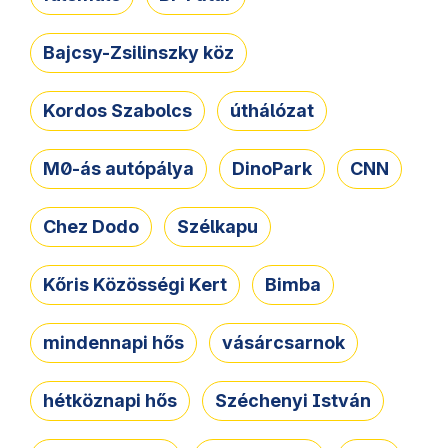
Bajcsy-Zsilinszky köz
Kordos Szabolcs
úthálózat
M0-ás autópálya
DinoPark
CNN
Chez Dodo
Szélkapu
Kőris Közösségi Kert
Bimba
mindennapi hős
vásárcsarnok
hétköznapi hős
Széchenyi István