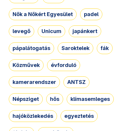
Nők a Nőkért Egyesület
padel
levegő
Unicum
japánkert
pápalátogatás
Saroktelek
fák
Közművek
évforduló
kamerarendszer
ANTSZ
Népsziget
hős
klímasemleges
hajóközlekedés
egyeztetés