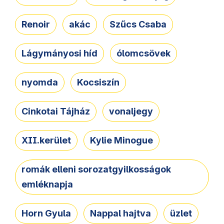
Renoir
akác
Szűcs Csaba
Lágymányosi híd
ólomcsövek
nyomda
Kocsiszín
Cinkotai Tájház
vonaljegy
XII.kerület
Kylie Minogue
romák elleni sorozatgyilkosságok
emléknapja
Horn Gyula
Nappal hajtva
üzlet