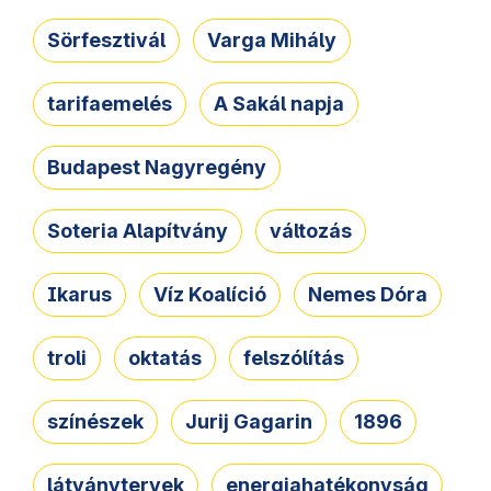
Sörfesztivál
Varga Mihály
tarifaemelés
A Sakál napja
Budapest Nagyregény
Soteria Alapítvány
változás
Ikarus
Víz Koalíció
Nemes Dóra
troli
oktatás
felszólítás
színészek
Jurij Gagarin
1896
látványtervek
energiahatékonyság