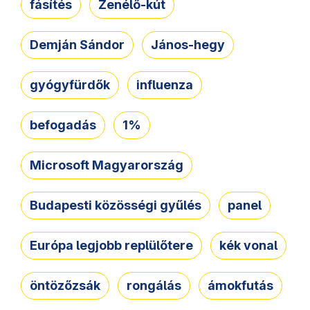
fásítés
Zenélő-kút
Demján Sándor
János-hegy
gyógyfürdők
influenza
befogadás
1%
Microsoft Magyarország
Budapesti közösségi gyűlés
panel
Európa legjobb replülőtere
kék vonal
öntözőzsák
rongálás
ámokfutás