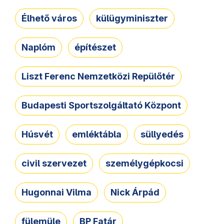
Élhető város
külügyminiszter
Naplóm
építészet
Liszt Ferenc Nemzetközi Repülőtér
Budapesti Sportszolgáltató Központ
Húsvét
emléktábla
süllyedés
civil szervezet
személygépkocsi
Hugonnai Vilma
Nick Árpád
fülemüle
BP Fatár