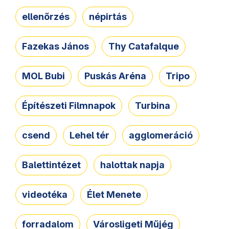
ellenőrzés
népirtás
Fazekas János
Thy Catafalque
MOL Bubi
Puskás Aréna
Tripo
Építészeti Filmnapok
Turbina
csend
Lehel tér
agglomeráció
Balettintézet
halottak napja
videotéka
Élet Menete
forradalom
Városligeti Műjég