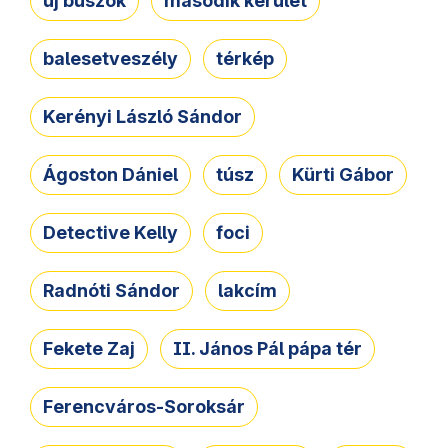
új buszok
második kerület
balesetveszély
térkép
Kerényi László Sándor
Ágoston Dániel
túsz
Kürti Gábor
Detective Kelly
foci
Radnóti Sándor
lakcím
Fekete Zaj
II. János Pál pápa tér
Ferencváros-Soroksár