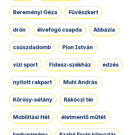
Bereményi Géza
Füvészkert
drón
élvefogó csapda
Abbázia
csúszdadomb
Pion István
vízi sport
Fidesz-székház
edzés
nyitott rakpart
Muhi András
Kőrösy-sétány
Rákóczi tér
Mobilitási Hét
életmentő műtét
kedvezmény
Szabó Ervin könyvtár