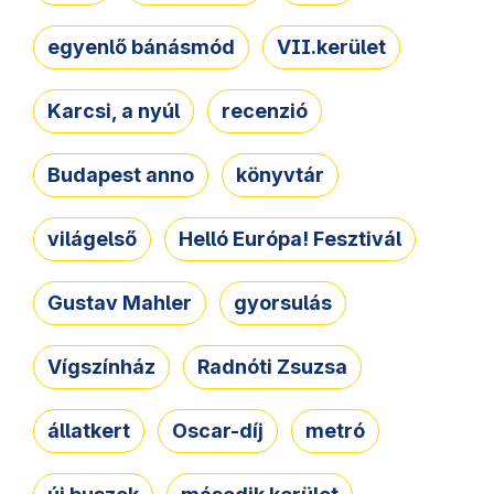
egyenlő bánásmód
VII.kerület
Karcsi, a nyúl
recenzió
Budapest anno
könyvtár
világelső
Helló Európa! Fesztivál
Gustav Mahler
gyorsulás
Vígszínház
Radnóti Zsuzsa
állatkert
Oscar-díj
metró