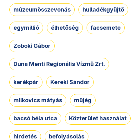
múzeumösszevonás
hulladékgyűjtő
egymillió
élhetőség
facsemete
Zoboki Gábor
Duna Menti Regionális Vízmű Zrt.
kerékpár
Kereki Sándor
milkovics mátyás
műjég
bacsó béla utca
Közterület használat
hirdetés
befolyásolás