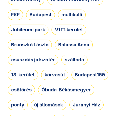
FKF
Budapest
multikulti
Jubileumi park
VIII.kerület
Brunszkó László
Balassa Anna
csúszdás játszótér
szálloda
13. kerület
körvasút
Budapest150
csőtörés
Óbuda-Békásmegyer
ponty
új állomások
Jurányi Ház