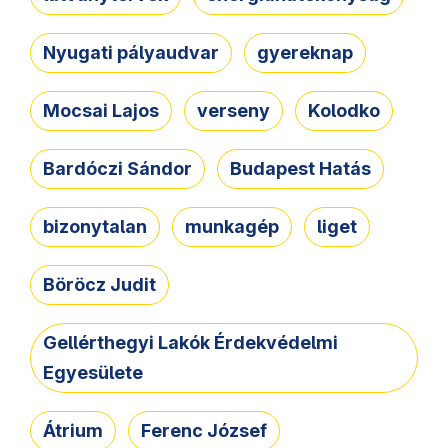
Nyugati pályaudvar
gyereknap
Mocsai Lajos
verseny
Kolodko
Bardóczi Sándor
Budapest Hatás
bizonytalan
munkagép
liget
Böröcz Judit
Gellérthegyi Lakók Érdekvédelmi
Egyesülete
Átrium
Ferenc József