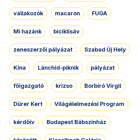
vállakozók
macaron
FUGA
Mi hazánk
biciklisáv
zeneszerzői pályázat
Szabad Új Hely
Kína
Lánchíd-piknik
pályázat
főigazgató
krizso
Borbíró Virgil
Dürer Kert
Világélelmezési Program
kérdőív
Budapest Bábszínház