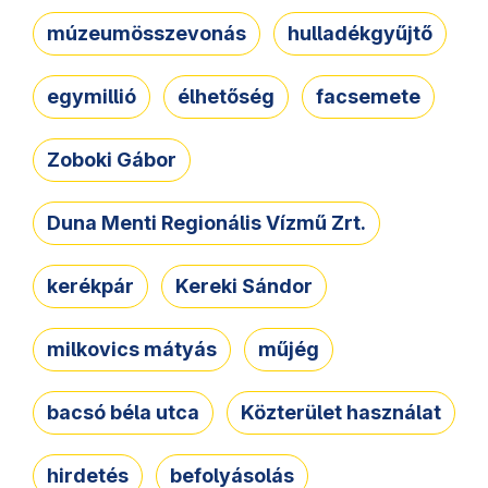
múzeumösszevonás
hulladékgyűjtő
egymillió
élhetőség
facsemete
Zoboki Gábor
Duna Menti Regionális Vízmű Zrt.
kerékpár
Kereki Sándor
milkovics mátyás
műjég
bacsó béla utca
Közterület használat
hirdetés
befolyásolás