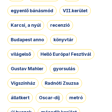
egyenlő bánásmód
VII.kerület
Karcsi, a nyúl
recenzió
Budapest anno
könyvtár
világelső
Helló Európa! Fesztivál
Gustav Mahler
gyorsulás
Vígszínház
Radnóti Zsuzsa
állatkert
Oscar-díj
metró