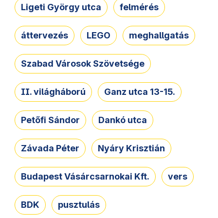
Ligeti György utca
felmérés
áttervezés
LEGO
meghallgatás
Szabad Városok Szövetsége
II. világháború
Ganz utca 13-15.
Petőfi Sándor
Dankó utca
Závada Péter
Nyáry Krisztián
Budapest Vásárcsarnokai Kft.
vers
BDK
pusztulás