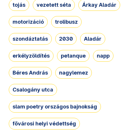
tojás
vezetett séta
Árkay Aladár
motorizáció
trolibusz
szondáztatás
2030
Aladár
erkélyzöldítés
petanque
napp
Béres András
nagylemez
Csalogány utca
slam poetry országos bajnokság
fővárosi helyi védettség