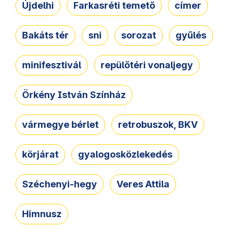
Újdelhi
Farkasréti temető
címer
Bakáts tér
sni
sorozat
gyűlés
minifesztivál
repülőtéri vonaljegy
Örkény István Színház
vármegye bérlet
retrobuszok, BKV
körjárat
gyalogosközlekedés
Széchenyi-hegy
Veres Attila
Himnusz