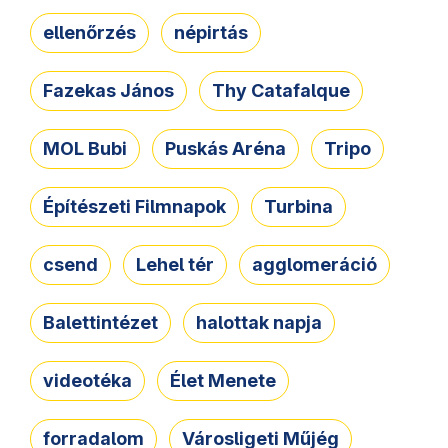
ellenőrzés
népirtás
Fazekas János
Thy Catafalque
MOL Bubi
Puskás Aréna
Tripo
Építészeti Filmnapok
Turbina
csend
Lehel tér
agglomeráció
Balettintézet
halottak napja
videotéka
Élet Menete
forradalom
Városligeti Műjég