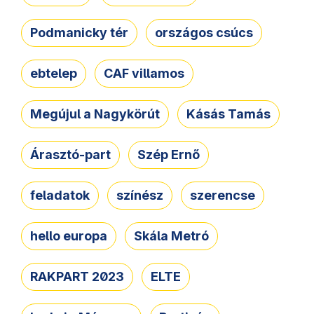
Podmanicky tér
országos csúcs
ebtelep
CAF villamos
Megújul a Nagykörút
Kásás Tamás
Árasztó-part
Szép Ernő
feladatok
színész
szerencse
hello europa
Skála Metró
RAKPART 2023
ELTE