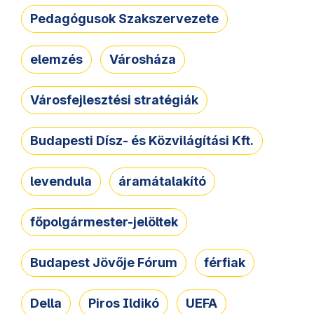
Pedagógusok Szakszervezete
elemzés
Városháza
Városfejlesztési stratégiák
Budapesti Dísz- és Közvilágítási Kft.
levendula
áramátalakító
főpolgármester-jelöltek
Budapest Jövője Fórum
férfiak
Della
Piros Ildikó
UEFA