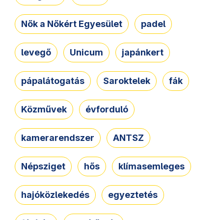
Nők a Nőkért Egyesület
padel
levegő
Unicum
japánkert
pápalátogatás
Saroktelek
fák
Közművek
évforduló
kamerarendszer
ANTSZ
Népsziget
hős
klímasemleges
hajóközlekedés
egyeztetés