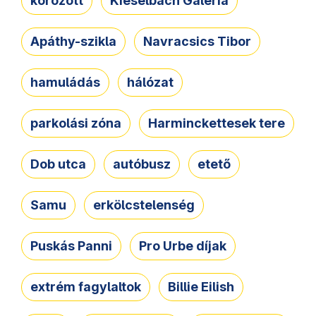
körözött
Kieselbach Galéria
Apáthy-szikla
Navracsics Tibor
hamuládás
hálózat
parkolási zóna
Harminckettesek tere
Dob utca
autóbusz
etető
Samu
erkölcstelenség
Puskás Panni
Pro Urbe díjak
extrém fagylaltok
Billie Eilish