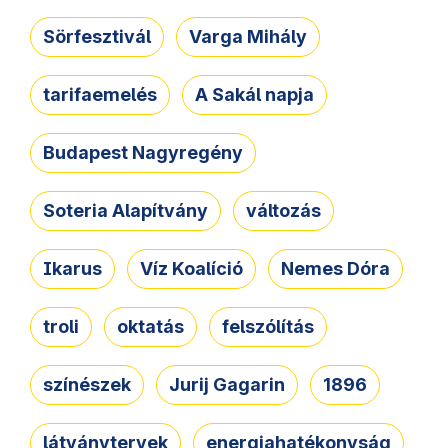
Sörfesztivál
Varga Mihály
tarifaemelés
A Sakál napja
Budapest Nagyregény
Soteria Alapítvány
változás
Ikarus
Víz Koalíció
Nemes Dóra
troli
oktatás
felszólítás
színészek
Jurij Gagarin
1896
látványtervek
energiahatékonyság