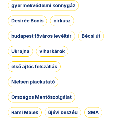
gyermekvédelmi könnygáz
Desirée Bonis
cirkusz
budapest főváros levéltár
Bécsi út
Ukrajna
viharkárok
első ajtós felszállás
Nielsen piackutató
Országos Mentőszolgálat
Rami Malek
újévi beszéd
SMA