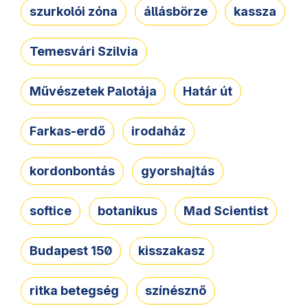
szurkolói zóna
állásbörze
kassza
Temesvári Szilvia
Művészetek Palotája
Határ út
Farkas-erdő
irodaház
kordonbontás
gyorshajtás
softice
botanikus
Mad Scientist
Budapest 150
kisszakasz
ritka betegség
színésznő