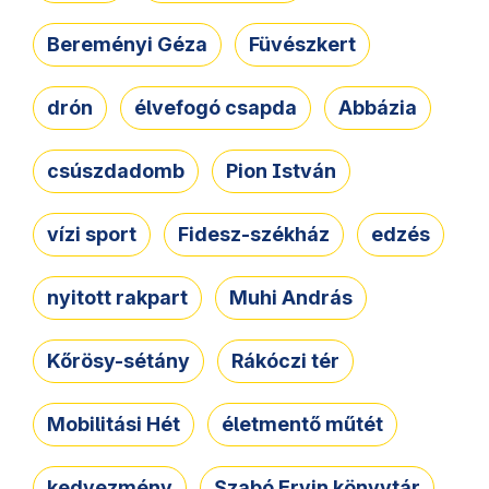
Bereményi Géza
Füvészkert
drón
élvefogó csapda
Abbázia
csúszdadomb
Pion István
vízi sport
Fidesz-székház
edzés
nyitott rakpart
Muhi András
Kőrösy-sétány
Rákóczi tér
Mobilitási Hét
életmentő műtét
kedvezmény
Szabó Ervin könyvtár