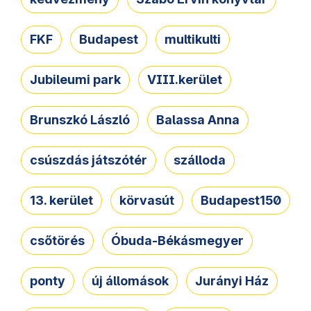
FKF
Budapest
multikulti
Jubileumi park
VIII.kerület
Brunszkó László
Balassa Anna
csúszdás játszótér
szálloda
13. kerület
körvasút
Budapest150
csőtörés
Óbuda-Békásmegyer
ponty
új állomások
Jurányi Ház