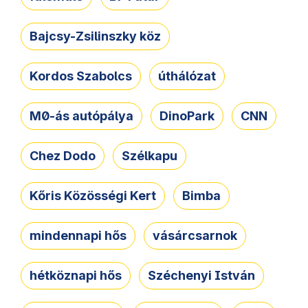
Bajcsy-Zsilinszky köz
Kordos Szabolcs
úthálózat
M0-ás autópálya
DinoPark
CNN
Chez Dodo
Szélkapu
Kőris Közösségi Kert
Bimba
mindennapi hős
vásárcsarnok
hétköznapi hős
Széchenyi István