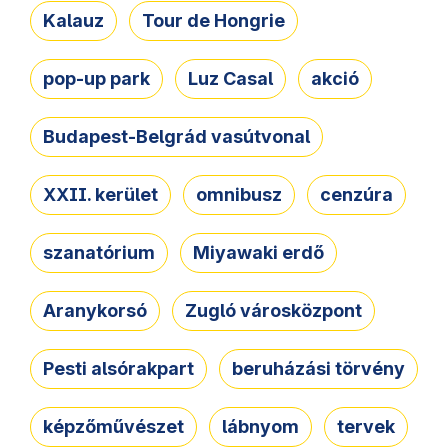
Kalauz
Tour de Hongrie
pop-up park
Luz Casal
akció
Budapest-Belgrád vasútvonal
XXII. kerület
omnibusz
cenzúra
szanatórium
Miyawaki erdő
Aranykorsó
Zugló városközpont
Pesti alsórakpart
beruházási törvény
képzőművészet
lábnyom
tervek