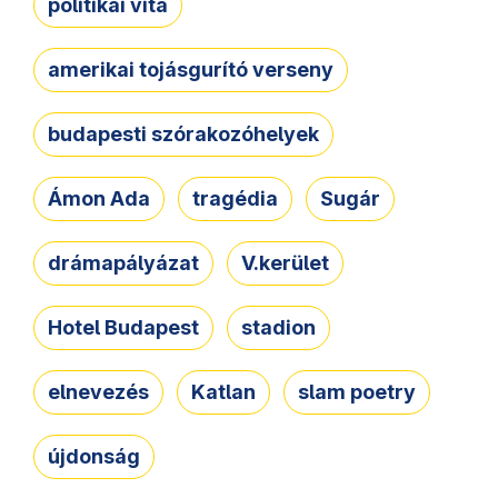
politikai vita
amerikai tojásgurító verseny
budapesti szórakozóhelyek
Ámon Ada
tragédia
Sugár
drámapályázat
V.kerület
Hotel Budapest
stadion
elnevezés
Katlan
slam poetry
újdonság