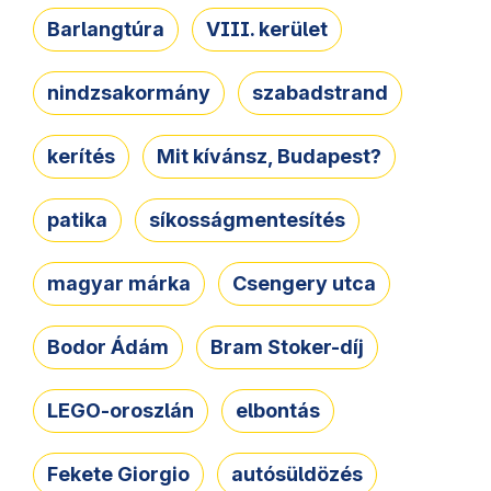
Barlangtúra
VIII. kerület
nindzsakormány
szabadstrand
kerítés
Mit kívánsz, Budapest?
patika
síkosságmentesítés
magyar márka
Csengery utca
Bodor Ádám
Bram Stoker-díj
LEGO-oroszlán
elbontás
Fekete Giorgio
autósüldözés