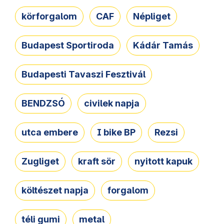
körforgalom
CAF
Népliget
Budapest Sportiroda
Kádár Tamás
Budapesti Tavaszi Fesztivál
BENDZSÓ
civilek napja
utca embere
I bike BP
Rezsi
Zugliget
kraft sör
nyitott kapuk
költészet napja
forgalom
téli gumi
metal