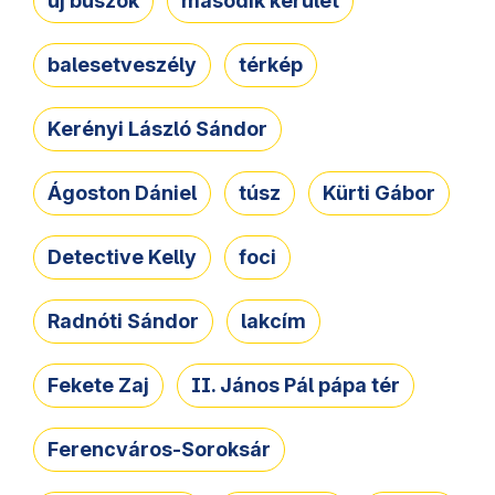
új buszok
második kerület
balesetveszély
térkép
Kerényi László Sándor
Ágoston Dániel
túsz
Kürti Gábor
Detective Kelly
foci
Radnóti Sándor
lakcím
Fekete Zaj
II. János Pál pápa tér
Ferencváros-Soroksár