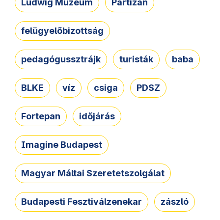
Ludwig Múzeum
Partizán
felügyelőbizottság
pedagógussztrájk
turisták
baba
BLKE
víz
csiga
PDSZ
Fortepan
időjárás
Imagine Budapest
Magyar Máltai Szeretetszolgálat
Budapesti Fesztiválzenekar
zászló