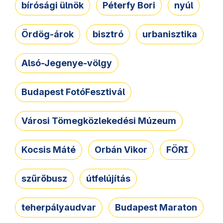
bírósági ülnök
Péterfy Bori
nyúl
Ördög-árok
bisztró
urbanisztika
Alsó-Jegenye-völgy
Budapest FotóFesztivál
Városi Tömegközlekedési Múzeum
Kocsis Máté
Orbán Vikor
FÖRI
szűrőbusz
útfelújítás
teherpályaudvar
Budapest Maraton