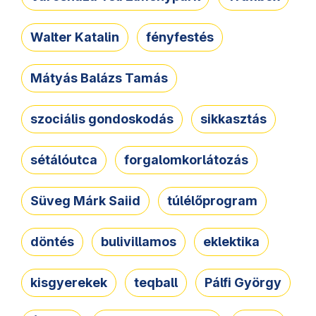
Walter Katalin
fényfestés
Mátyás Balázs Tamás
szociális gondoskodás
sikkasztás
sétálóutca
forgalomkorlátozás
Süveg Márk Saiid
túlélőprogram
döntés
bulivillamos
eklektika
kisgyerekek
teqball
Pálfi György