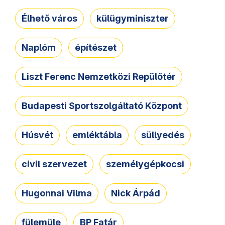
Élhető város
külügyminiszter
Naplóm
építészet
Liszt Ferenc Nemzetközi Repülőtér
Budapesti Sportszolgáltató Központ
Húsvét
emléktábla
süllyedés
civil szervezet
személygépkocsi
Hugonnai Vilma
Nick Árpád
fülemüle
BP Fatár