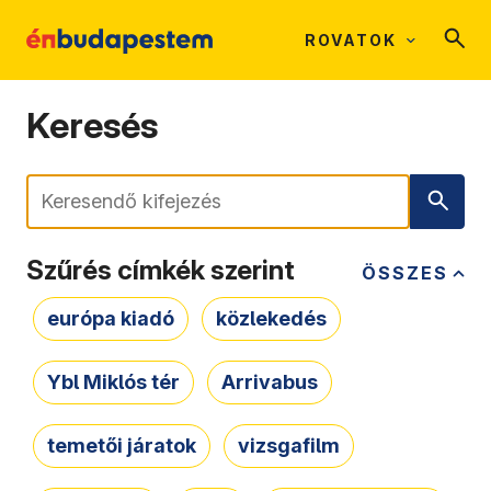
ROVATOK
Keresés
Keresés
Szűrés címkék szerint
ÖSSZES
európa kiadó
közlekedés
Ybl Miklós tér
Arrivabus
temetői járatok
vizsgafilm