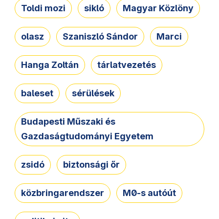
Toldi mozi
sikló
Magyar Közlöny
olasz
Szaniszló Sándor
Marci
Hanga Zoltán
tárlatvezetés
baleset
sérülések
Budapesti Műszaki és
Gazdaságtudományi Egyetem
zsidó
biztonsági őr
közbringarendszer
M0-s autóút