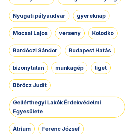
Nyugati pályaudvar
gyereknap
Mocsai Lajos
verseny
Kolodko
Bardóczi Sándor
Budapest Hatás
bizonytalan
munkagép
liget
Böröcz Judit
Gellérthegyi Lakók Érdekvédelmi
Egyesülete
Átrium
Ferenc József