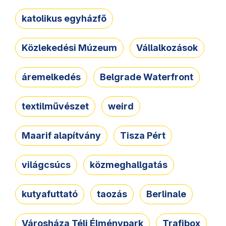
katolikus egyházfő
Közlekedési Múzeum
Vállalkozások
áremelkedés
Belgrade Waterfront
textilművészet
weird
Maarif alapítvány
Tisza Pért
világcsúcs
közmeghallgatás
kutyafuttató
taozás
Berlinale
Városháza Téli Élménypark
Trafibox