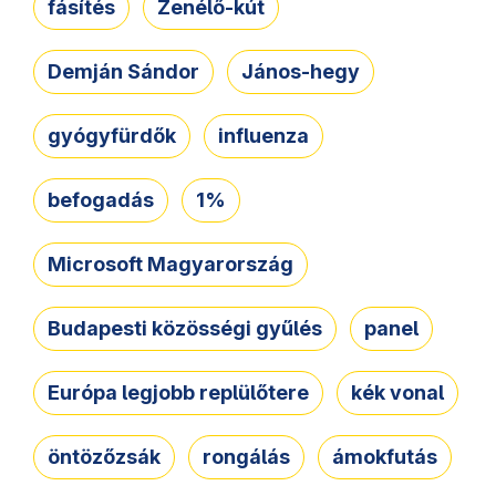
fásítés
Zenélő-kút
Demján Sándor
János-hegy
gyógyfürdők
influenza
befogadás
1%
Microsoft Magyarország
Budapesti közösségi gyűlés
panel
Európa legjobb replülőtere
kék vonal
öntözőzsák
rongálás
ámokfutás