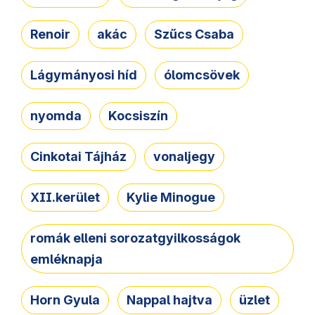
Renoir
akác
Szűcs Csaba
Lágymányosi híd
ólomcsövek
nyomda
Kocsiszín
Cinkotai Tájház
vonaljegy
XII.kerület
Kylie Minogue
romák elleni sorozatgyilkosságok
emléknapja
Horn Gyula
Nappal hajtva
üzlet