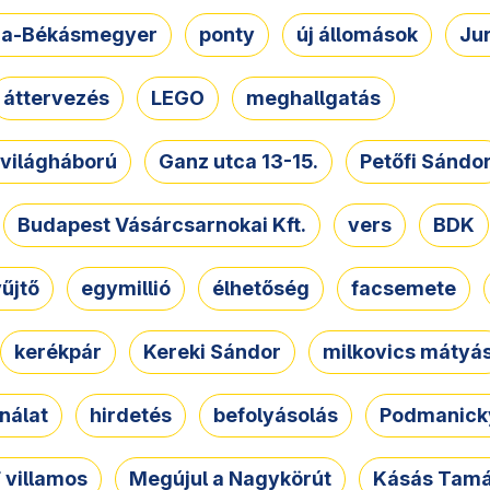
a-Békásmegyer
ponty
új állomások
Ju
áttervezés
LEGO
meghallgatás
. világháború
Ganz utca 13-15.
Petőfi Sándo
Budapest Vásárcsarnokai Kft.
vers
BDK
űjtő
egymillió
élhetőség
facsemete
kerékpár
Kereki Sándor
milkovics mátyá
nálat
hirdetés
befolyásolás
Podmanicky
 villamos
Megújul a Nagykörút
Kásás Tam