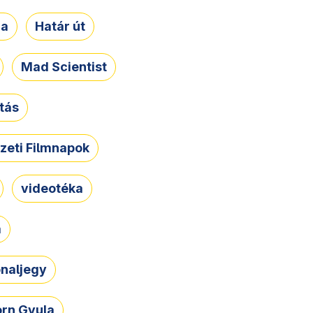
ja
Határ út
Mad Scientist
tás
zeti Filmnapok
videotéka
a
naljegy
rn Gyula