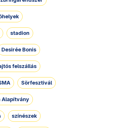
óhelyek
stadion
Desirée Bonis
ajtós felszállás
SMA
Sörfesztivál
a Alapítvány
s
színészek