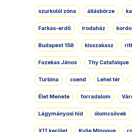
szurkolói zóna
állásbörze
ka
Farkas-erdő
irodaház
kordo
Budapest 150
kisszakasz
ri
Fazekas János
Thy Catafalque
Turbina
csend
Lehel tér
Élet Menete
forradalom
Vár
Lágymányosi híd
ólomcsövek
XII.kerület
Kylie Minogue
r