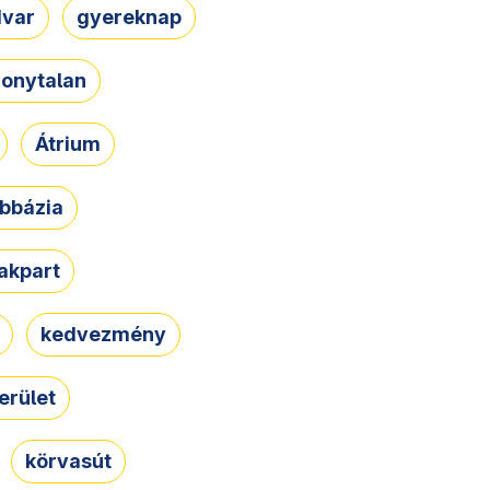
dvar
gyereknap
zonytalan
Átrium
bbázia
rakpart
kedvezmény
erület
körvasút