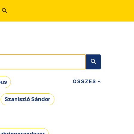
ÖSSZES
bus
Szaniszló Sándor
zbringarendszer