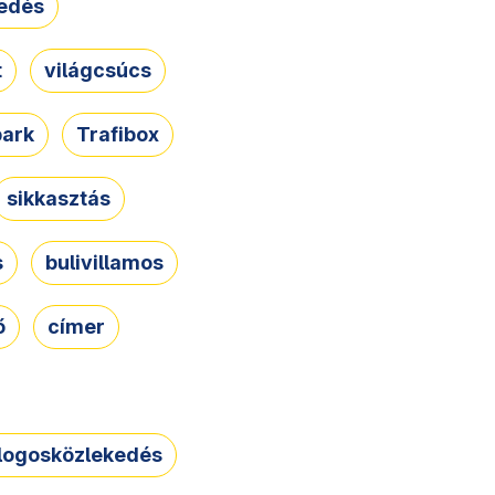
edés
t
világcsúcs
park
Trafibox
sikkasztás
s
bulivillamos
ő
címer
logosközlekedés