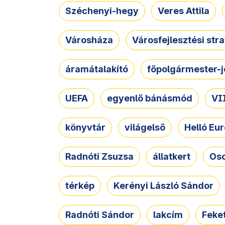
Széchenyi-hegy
Veres Attila
Városháza
Városfejlesztési str
áramátalakító
főpolgármester-j
UEFA
egyenlő bánásmód
VII
könyvtár
világelső
Helló Eur
Radnóti Zsuzsa
állatkert
Osc
térkép
Kerényi László Sándor
Radnóti Sándor
lakcím
Feket