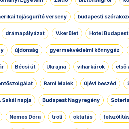
erikai tojásgurító verseny
budapesti szórakoz
drámapályázat
V.kerület
Hotel Budapest
ry
újdonság
gyermekvédelmi könnygáz
ár
Bécsi út
Ukrajna
viharkárok
első 
ntőszolgálat
Rami Malek
újévi beszéd
 Sakál napja
Budapest Nagyregény
Soteri
Nemes Dóra
troli
oktatás
felszólítá