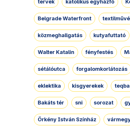
tervek
katolikus egyházfő
K
Belgrade Waterfront
textilművé
közmeghallgatás
kutyafuttató
Walter Katalin
fényfestés
M
sétálóutca
forgalomkorlátozás
eklektika
kisgyerekek
teqba
Bakáts tér
sni
sorozat
g
Örkény István Színház
vármegy