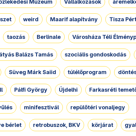
özlekedési Múzeum
Vállalkozások
áremelk
szet
weird
Maarif alapítvány
Tisza Pér
taozás
Berlinale
Városháza Téli Élmény
átyás Balázs Tamás
szociális gondoskodás
Süveg Márk Saiid
túlélőprogram
dönté
ll
Pálfi György
Újdelhi
Farkasréti temet
yűlés
minifesztivál
repülőtéri vonaljegy
e bérlet
retrobuszok, BKV
körjárat
gya