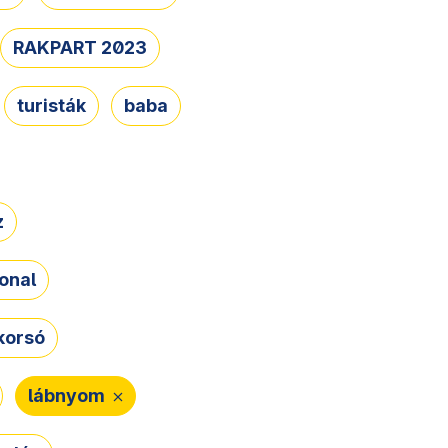
RAKPART 2023
turisták
baba
z
onal
korsó
lábnyom