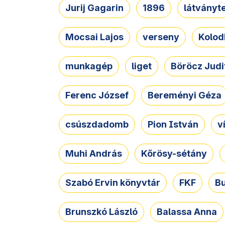
Jurij Gagarin
1896
látványt
Mocsai Lajos
verseny
Kolod
munkagép
liget
Böröcz Judi
Ferenc József
Bereményi Géza
csúszdadomb
Pion István
v
Muhi András
Kőrösy-sétány
Szabó Ervin könyvtár
FKF
B
Brunszkó László
Balassa Anna