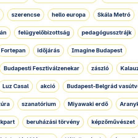
szerencse
hello europa
Skála Metró
zán
felügyelőbizottság
pedagógussztrájk
Fortepan
időjárás
Imagine Budapest
Budapesti Fesztiválzenekar
zászló
Kalau
Luz Casal
akció
Budapest-Belgrád vasútv
zúra
szanatórium
Miyawaki erdő
Arany
akpart
beruházási törvény
képzőművészet