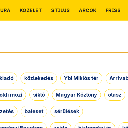
TÚRA
KÖZÉLET
STÍLUS
ARCOK
FRISS
kiadó
közlekedés
Ybl Miklós tér
Arriva
oldi mozi
sikló
Magyar Közlöny
olasz
ezetés
baleset
sérülések
dományi Egyetem
zsidó
biztonsági őr
kö