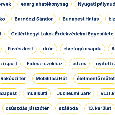
ervek
energiahatékonyság
Nyugati pályau
ko
Bardóczi Sándor
Budapest Hatás
bi
t
Gellérthegyi Lakók Érdekvédelmi Egyesülete
Füvészkert
drón
élvefogó csapda
A
ízi sport
Fidesz-székház
edzés
nyitott 
Rákóczi tér
Mobilitási Hét
életmentő műtét
udapest
multikulti
Jubileumi park
VIII.k
csúszdás játszótér
szálloda
13. kerület