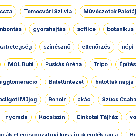
ssza
Temesvári Szilvia
Művészetek Palotá
nbontás
gyorshajtás
softice
botanikus
tka betegség
színésznő
ellenőrzés
népir
MOL Bubi
Puskás Aréna
Tripo
Építés
agglomeráció
Balettintézet
halottak napja
osligeti Műjég
Renoir
akác
Szűcs Csab
nyomda
Kocsiszín
Cinkotai Tájház
vo
omák elleni sorozatgyilkosságok emléknapja
Ho