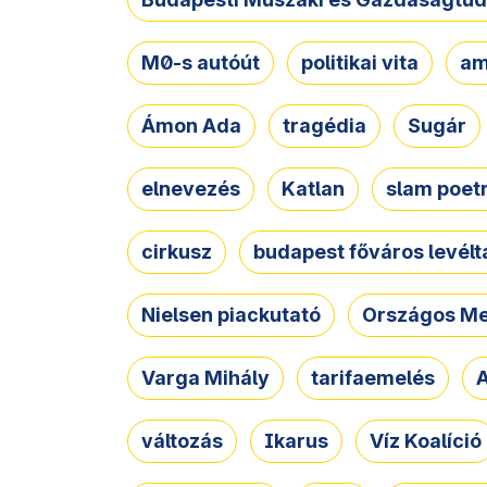
M0-s autóút
politikai vita
am
Ámon Ada
tragédia
Sugár
elnevezés
Katlan
slam poet
cirkusz
budapest főváros levélt
Nielsen piackutató
Országos Me
Varga Mihály
tarifaemelés
A
változás
Ikarus
Víz Koalíció