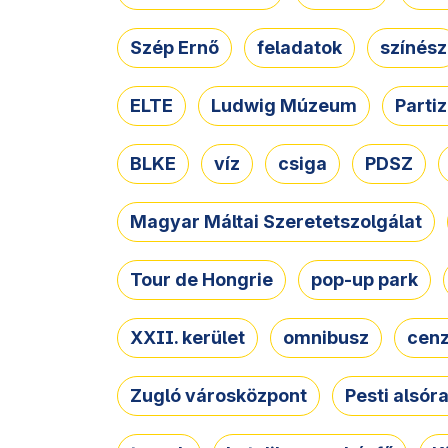
Szép Ernő
feladatok
színész
ELTE
Ludwig Múzeum
Parti
BLKE
víz
csiga
PDSZ
Magyar Máltai Szeretetszolgálat
Tour de Hongrie
pop-up park
XXII. kerület
omnibusz
cen
Zugló városközpont
Pesti alsór