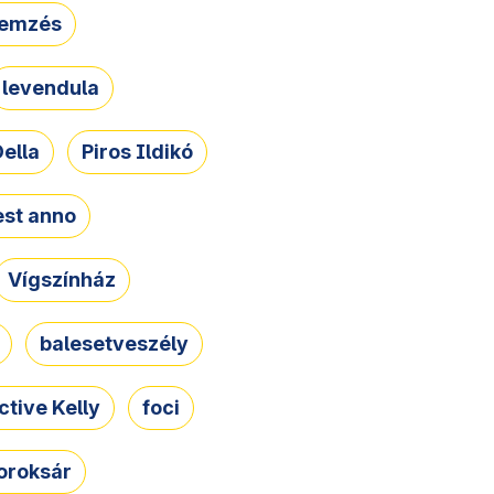
lemzés
levendula
ella
Piros Ildikó
st anno
Vígszínház
balesetveszély
ctive Kelly
foci
oroksár