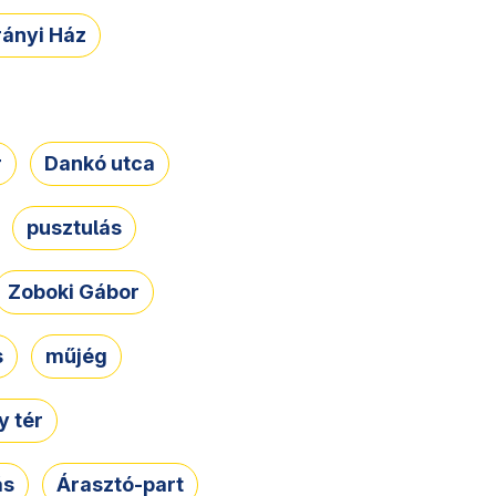
rányi Ház
r
Dankó utca
pusztulás
Zoboki Gábor
s
műjég
 tér
ás
Árasztó-part