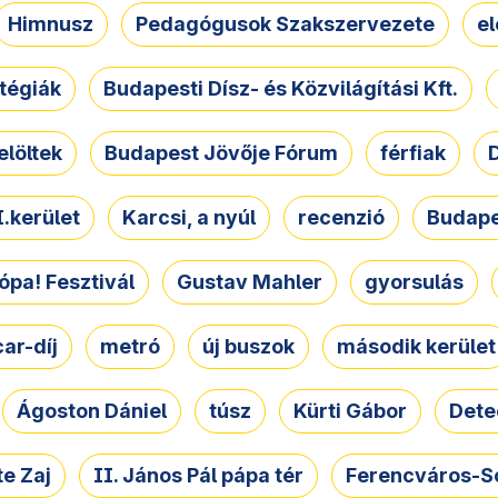
Himnusz
Pedagógusok Szakszervezete
e
atégiák
Budapesti Dísz- és Közvilágítási Kft.
elöltek
Budapest Jövője Fórum
férfiak
D
.kerület
Karcsi, a nyúl
recenzió
Budape
ópa! Fesztivál
Gustav Mahler
gyorsulás
ar-díj
metró
új buszok
második kerület
Ágoston Dániel
túsz
Kürti Gábor
Dete
e Zaj
II. János Pál pápa tér
Ferencváros-S