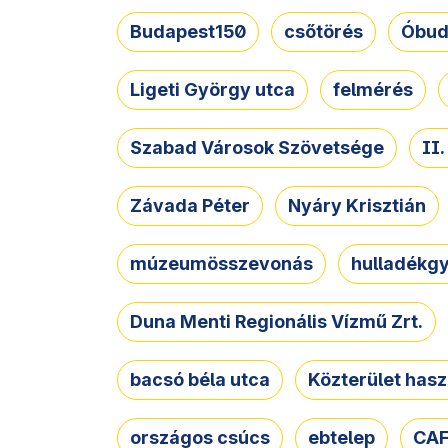
Budapest150
csőtörés
Óbud
Ligeti György utca
felmérés
Szabad Városok Szövetsége
II
Závada Péter
Nyáry Krisztián
múzeumösszevonás
hulladékgy
Duna Menti Regionális Vízmű Zrt.
bacsó béla utca
Közterület hasz
országos csúcs
ebtelep
CAF