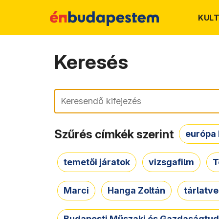
KUL
Keresés
Keresés
Szűrés címkék szerint
európa 
temetői járatok
vizsgafilm
T
Marci
Hanga Zoltán
tárlatv
Budapesti Műszaki és Gazdaságtu