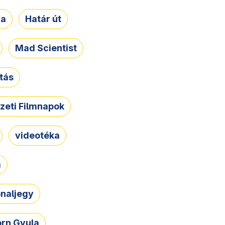
ja
Határ út
Mad Scientist
tás
zeti Filmnapok
videotéka
a
naljegy
rn Gyula