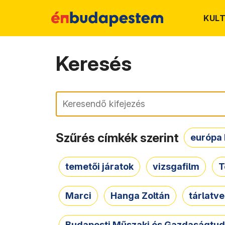
KUL
Keresés
Keresés
Szűrés címkék szerint
európa 
temetői járatok
vizsgafilm
T
Marci
Hanga Zoltán
tárlatv
Budapesti Műszaki és Gazdaságtu