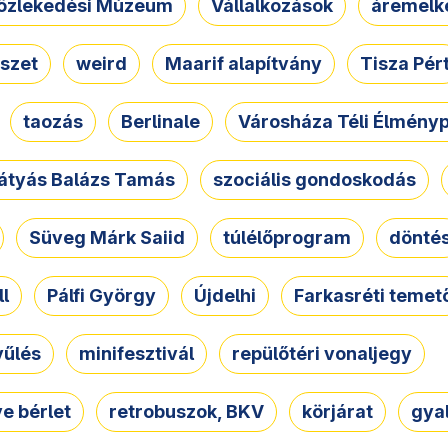
özlekedési Múzeum
Vállalkozások
áremelk
szet
weird
Maarif alapítvány
Tisza Pér
taozás
Berlinale
Városháza Téli Élmény
átyás Balázs Tamás
szociális gondoskodás
Süveg Márk Saiid
túlélőprogram
dönté
ll
Pálfi György
Újdelhi
Farkasréti temet
yűlés
minifesztivál
repülőtéri vonaljegy
e bérlet
retrobuszok, BKV
körjárat
gya