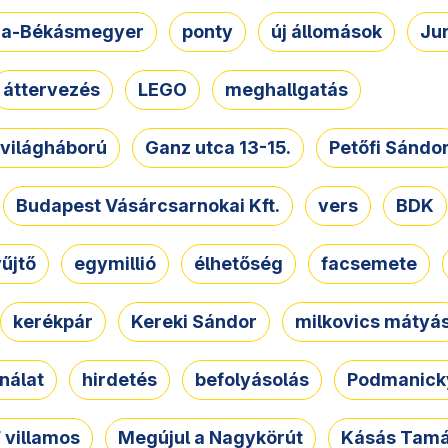
a-Békásmegyer
ponty
új állomások
Ju
áttervezés
LEGO
meghallgatás
. világháború
Ganz utca 13-15.
Petőfi Sándo
Budapest Vásárcsarnokai Kft.
vers
BDK
űjtő
egymillió
élhetőség
facsemete
kerékpár
Kereki Sándor
milkovics mátyá
nálat
hirdetés
befolyásolás
Podmanicky
 villamos
Megújul a Nagykörút
Kásás Tam