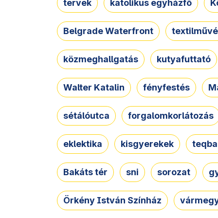
tervek
katolikus egyházfő
K
Belgrade Waterfront
textilművé
közmeghallgatás
kutyafuttató
Walter Katalin
fényfestés
M
sétálóutca
forgalomkorlátozás
eklektika
kisgyerekek
teqba
Bakáts tér
sni
sorozat
g
Örkény István Színház
vármegy