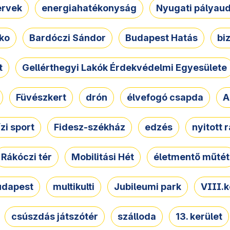
ervek
energiahatékonyság
Nyugati pályau
ko
Bardóczi Sándor
Budapest Hatás
bi
t
Gellérthegyi Lakók Érdekvédelmi Egyesülete
Füvészkert
drón
élvefogó csapda
A
ízi sport
Fidesz-székház
edzés
nyitott 
Rákóczi tér
Mobilitási Hét
életmentő műtét
udapest
multikulti
Jubileumi park
VIII.k
csúszdás játszótér
szálloda
13. kerület