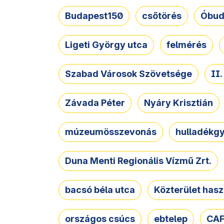
Budapest150
csőtörés
Óbud
Ligeti György utca
felmérés
Szabad Városok Szövetsége
II
Závada Péter
Nyáry Krisztián
múzeumösszevonás
hulladékgy
Duna Menti Regionális Vízmű Zrt.
bacsó béla utca
Közterület hasz
országos csúcs
ebtelep
CAF