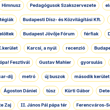
Himnusz
Pedagógusok Szakszervezete
e
atégiák
Budapesti Dísz- és Közvilágítási Kft.
elöltek
Budapest Jövője Fórum
férfiak
D
.kerület
Karcsi, a nyúl
recenzió
Budape
ópa! Fesztivál
Gustav Mahler
gyorsulás
ar-díj
metró
új buszok
második kerület
Ágoston Dániel
túsz
Kürti Gábor
Dete
e Zaj
II. János Pál pápa tér
Ferencváros-S