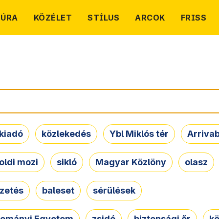
TÚRA
KÖZÉLET
STÍLUS
ARCOK
FRISS
kiadó
közlekedés
Ybl Miklós tér
Arriva
oldi mozi
sikló
Magyar Közlöny
olasz
ezetés
baleset
sérülések
dományi Egyetem
zsidó
biztonsági őr
kö