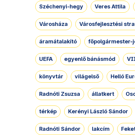
Széchenyi-hegy
Veres Attila
Városháza
Városfejlesztési str
áramátalakító
főpolgármester-j
UEFA
egyenlő bánásmód
VII
könyvtár
világelső
Helló Eur
Radnóti Zsuzsa
állatkert
Osc
térkép
Kerényi László Sándor
Radnóti Sándor
lakcím
Feket