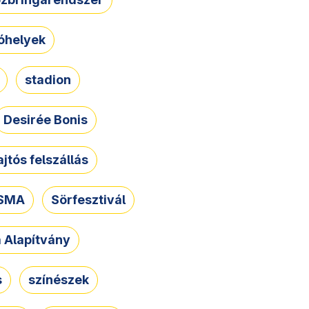
óhelyek
stadion
Desirée Bonis
ajtós felszállás
SMA
Sörfesztivál
a Alapítvány
s
színészek