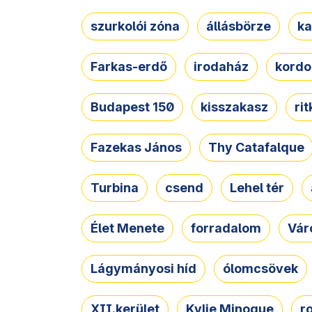
szurkolói zóna
állásbörze
ka
Farkas-erdő
irodaház
kordo
Budapest 150
kisszakasz
ri
Fazekas János
Thy Catafalque
Turbina
csend
Lehel tér
Élet Menete
forradalom
Vár
Lágymányosi híd
ólomcsövek
XII.kerület
Kylie Minogue
r