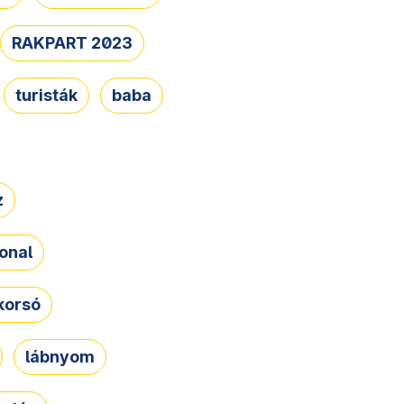
RAKPART 2023
turisták
baba
z
onal
korsó
lábnyom