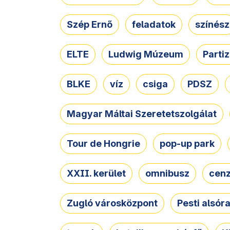
Szép Ernő
feladatok
színész
ELTE
Ludwig Múzeum
Parti
BLKE
víz
csiga
PDSZ
Magyar Máltai Szeretetszolgálat
Tour de Hongrie
pop-up park
XXII. kerület
omnibusz
cen
Zugló városközpont
Pesti alsór