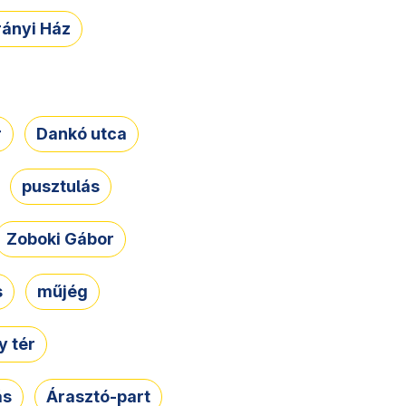
rányi Ház
r
Dankó utca
pusztulás
Zoboki Gábor
s
műjég
 tér
ás
Árasztó-part