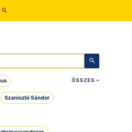
ÖSSZES
bus
Szaniszló Sándor
zbringarendszer