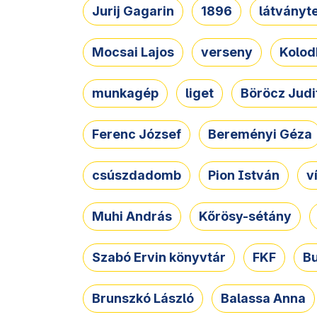
Jurij Gagarin
1896
látványt
Mocsai Lajos
verseny
Kolod
munkagép
liget
Böröcz Judi
Ferenc József
Bereményi Géza
csúszdadomb
Pion István
v
Muhi András
Kőrösy-sétány
Szabó Ervin könyvtár
FKF
B
Brunszkó László
Balassa Anna