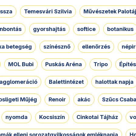
ssza
Temesvári Szilvia
Művészetek Palotá
nbontás
gyorshajtás
softice
botanikus
tka betegség
színésznő
ellenőrzés
népir
MOL Bubi
Puskás Aréna
Tripo
Építés
agglomeráció
Balettintézet
halottak napja
osligeti Műjég
Renoir
akác
Szűcs Csab
nyomda
Kocsiszín
Cinkotai Tájház
vo
omák elleni sorozatgyilkosságok emléknapja
Ho