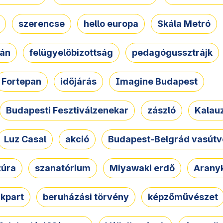
szerencse
hello europa
Skála Metró
zán
felügyelőbizottság
pedagógussztrájk
Fortepan
időjárás
Imagine Budapest
Budapesti Fesztiválzenekar
zászló
Kalau
Luz Casal
akció
Budapest-Belgrád vasútv
zúra
szanatórium
Miyawaki erdő
Arany
akpart
beruházási törvény
képzőművészet