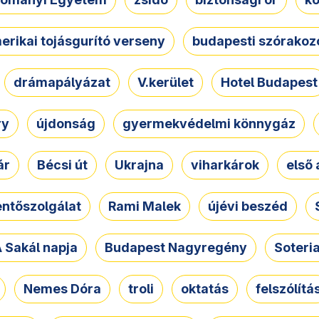
erikai tojásgurító verseny
budapesti szórakoz
drámapályázat
V.kerület
Hotel Budapest
ry
újdonság
gyermekvédelmi könnygáz
ár
Bécsi út
Ukrajna
viharkárok
első 
ntőszolgálat
Rami Malek
újévi beszéd
 Sakál napja
Budapest Nagyregény
Soteri
Nemes Dóra
troli
oktatás
felszólítá