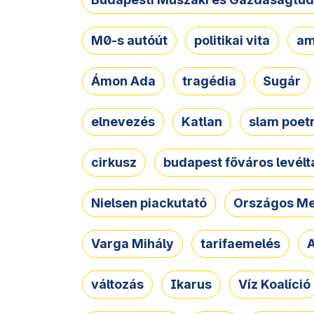
M0-s autóút
politikai vita
am
Ámon Ada
tragédia
Sugár
elnevezés
Katlan
slam poet
cirkusz
budapest főváros levélt
Nielsen piackutató
Országos Me
Varga Mihály
tarifaemelés
A
változás
Ikarus
Víz Koalíció