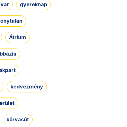
dvar
gyereknap
zonytalan
Átrium
bbázia
rakpart
kedvezmény
erület
körvasút