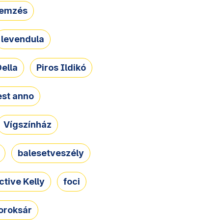
lemzés
levendula
ella
Piros Ildikó
st anno
Vígszínház
balesetveszély
ctive Kelly
foci
oroksár