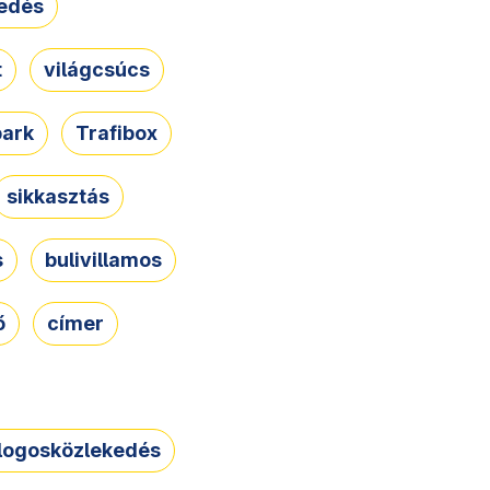
edés
t
világcsúcs
park
Trafibox
sikkasztás
s
bulivillamos
ő
címer
logosközlekedés