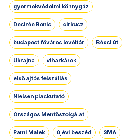
gyermekvédelmi könnygáz
Desirée Bonis
cirkusz
budapest főváros levéltár
Bécsi út
Ukrajna
viharkárok
első ajtós felszállás
Nielsen piackutató
Országos Mentőszolgálat
Rami Malek
újévi beszéd
SMA