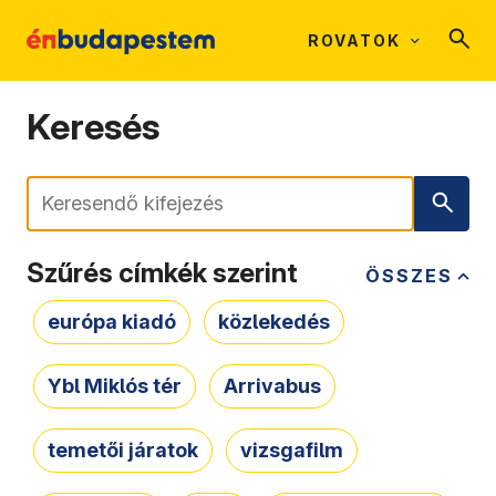
ROVATOK
Keresés
Keresés
Szűrés címkék szerint
ÖSSZES
európa kiadó
közlekedés
Ybl Miklós tér
Arrivabus
temetői járatok
vizsgafilm