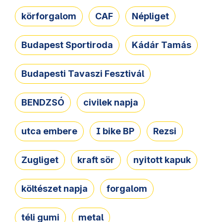
körforgalom
CAF
Népliget
Budapest Sportiroda
Kádár Tamás
Budapesti Tavaszi Fesztivál
BENDZSÓ
civilek napja
utca embere
I bike BP
Rezsi
Zugliget
kraft sör
nyitott kapuk
költészet napja
forgalom
téli gumi
metal