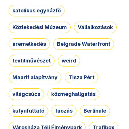
katolikus egyházfő
Közlekedési Múzeum
Vállalkozások
áremelkedés
Belgrade Waterfront
textilművészet
weird
Maarif alapítvány
Tisza Pért
világcsúcs
közmeghallgatás
kutyafuttató
taozás
Berlinale
Városháza Téli Élménypark
Trafibox