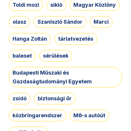
Toldi mozi
sikló
Magyar Közlöny
olasz
Szaniszló Sándor
Marci
Hanga Zoltán
tárlatvezetés
baleset
sérülések
Budapesti Műszaki és
Gazdaságtudományi Egyetem
zsidó
biztonsági őr
közbringarendszer
M0-s autóút