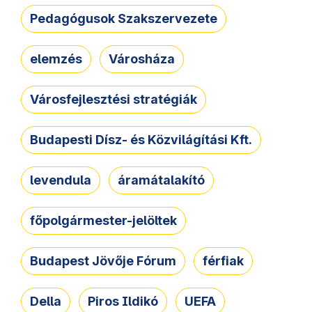
Pedagógusok Szakszervezete
elemzés
Városháza
Városfejlesztési stratégiák
Budapesti Dísz- és Közvilágítási Kft.
levendula
áramátalakító
főpolgármester-jelöltek
Budapest Jövője Fórum
férfiak
Della
Piros Ildikó
UEFA