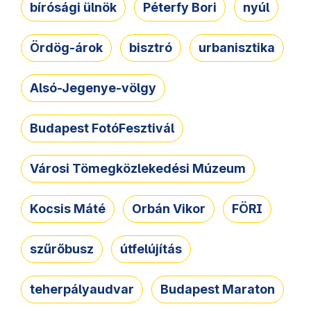
bírósági ülnök
Péterfy Bori
nyúl
Ördög-árok
bisztró
urbanisztika
Alsó-Jegenye-völgy
Budapest FotóFesztivál
Városi Tömegközlekedési Múzeum
Kocsis Máté
Orbán Vikor
FÖRI
szűrőbusz
útfelújítás
teherpályaudvar
Budapest Maraton