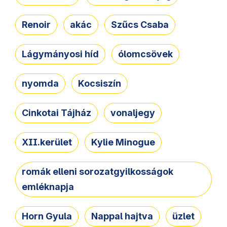
Renoir
akác
Szűcs Csaba
Lágymányosi híd
ólomcsövek
nyomda
Kocsiszín
Cinkotai Tájház
vonaljegy
XII.kerület
Kylie Minogue
romák elleni sorozatgyilkosságok
emléknapja
Horn Gyula
Nappal hajtva
üzlet