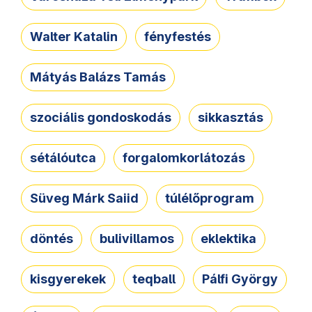
Walter Katalin
fényfestés
Mátyás Balázs Tamás
szociális gondoskodás
sikkasztás
sétálóutca
forgalomkorlátozás
Süveg Márk Saiid
túlélőprogram
döntés
bulivillamos
eklektika
kisgyerekek
teqball
Pálfi György