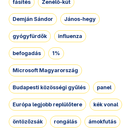
fásítés
Zenélő-kút
Demján Sándor
János-hegy
gyógyfürdők
influenza
befogadás
1%
Microsoft Magyarország
Budapesti közösségi gyűlés
panel
Európa legjobb replülőtere
kék vonal
öntözőzsák
rongálás
ámokfutás