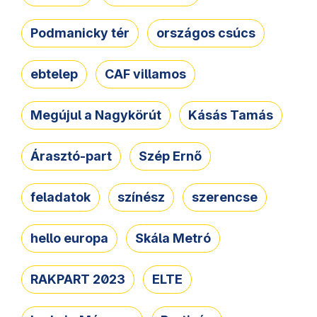
Podmanicky tér
országos csúcs
ebtelep
CAF villamos
Megújul a Nagykörút
Kásás Tamás
Árasztó-part
Szép Ernő
feladatok
színész
szerencse
hello europa
Skála Metró
RAKPART 2023
ELTE