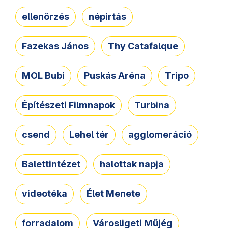
ellenőrzés
népirtás
Fazekas János
Thy Catafalque
MOL Bubi
Puskás Aréna
Tripo
Építészeti Filmnapok
Turbina
csend
Lehel tér
agglomeráció
Balettintézet
halottak napja
videotéka
Élet Menete
forradalom
Városligeti Műjég