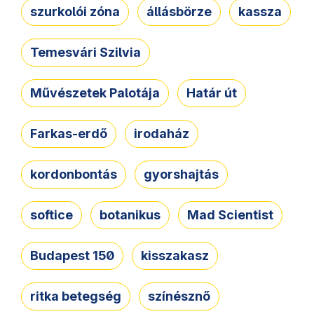
szurkolói zóna
állásbörze
kassza
Temesvári Szilvia
Művészetek Palotája
Határ út
Farkas-erdő
irodaház
kordonbontás
gyorshajtás
softice
botanikus
Mad Scientist
Budapest 150
kisszakasz
ritka betegség
színésznő