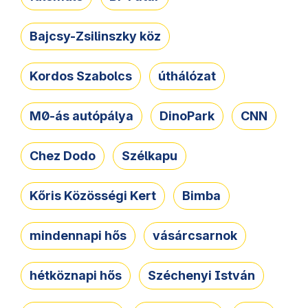
Bajcsy-Zsilinszky köz
Kordos Szabolcs
úthálózat
M0-ás autópálya
DinoPark
CNN
Chez Dodo
Szélkapu
Kőris Közösségi Kert
Bimba
mindennapi hős
vásárcsarnok
hétköznapi hős
Széchenyi István