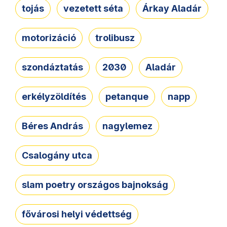
tojás
vezetett séta
Árkay Aladár
motorizáció
trolibusz
szondáztatás
2030
Aladár
erkélyzöldítés
petanque
napp
Béres András
nagylemez
Csalogány utca
slam poetry országos bajnokság
fővárosi helyi védettség