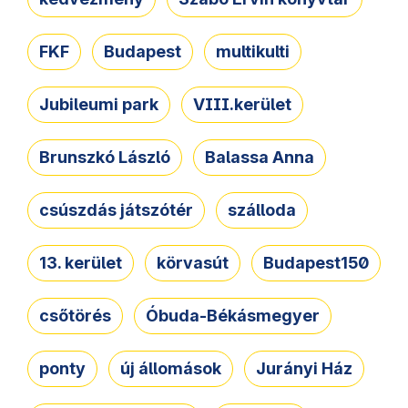
FKF
Budapest
multikulti
Jubileumi park
VIII.kerület
Brunszkó László
Balassa Anna
csúszdás játszótér
szálloda
13. kerület
körvasút
Budapest150
csőtörés
Óbuda-Békásmegyer
ponty
új állomások
Jurányi Ház