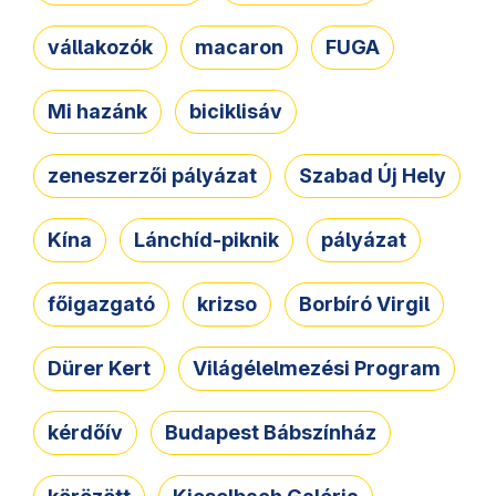
vállakozók
macaron
FUGA
Mi hazánk
biciklisáv
zeneszerzői pályázat
Szabad Új Hely
Kína
Lánchíd-piknik
pályázat
főigazgató
krizso
Borbíró Virgil
Dürer Kert
Világélelmezési Program
kérdőív
Budapest Bábszínház