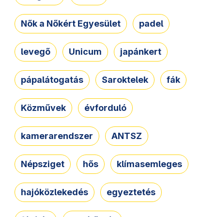
Nők a Nőkért Egyesület
padel
levegő
Unicum
japánkert
pápalátogatás
Saroktelek
fák
Közművek
évforduló
kamerarendszer
ANTSZ
Népsziget
hős
klímasemleges
hajóközlekedés
egyeztetés