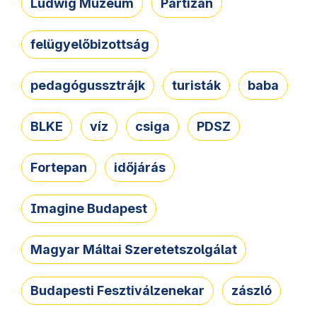
Ludwig Múzeum
Partizán
felügyelőbizottság
pedagógussztrájk
turisták
baba
BLKE
víz
csiga
PDSZ
Fortepan
időjárás
Imagine Budapest
Magyar Máltai Szeretetszolgálat
Budapesti Fesztiválzenekar
zászló