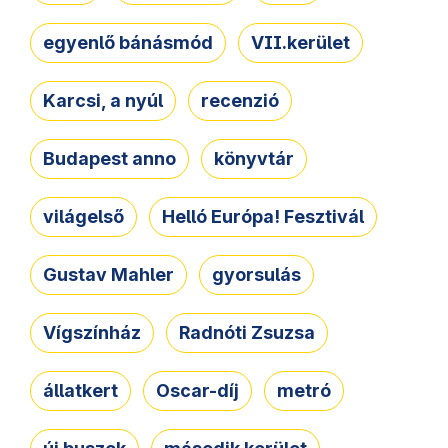
egyenlő bánásmód
VII.kerület
Karcsi, a nyúl
recenzió
Budapest anno
könyvtár
világelső
Helló Európa! Fesztivál
Gustav Mahler
gyorsulás
Vígszínház
Radnóti Zsuzsa
állatkert
Oscar-díj
metró