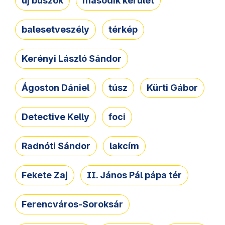
új buszok
második kerület
balesetveszély
térkép
Kerényi László Sándor
Ágoston Dániel
túsz
Kürti Gábor
Detective Kelly
foci
Radnóti Sándor
lakcím
Fekete Zaj
II. János Pál pápa tér
Ferencváros-Soroksár