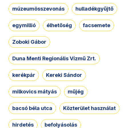
múzeumösszevonás
hulladékgyűjtő
egymillió
élhetőség
facsemete
Zoboki Gábor
Duna Menti Regionális Vízmű Zrt.
kerékpár
Kereki Sándor
milkovics mátyás
műjég
bacsó béla utca
Közterület használat
hirdetés
befolyásolás