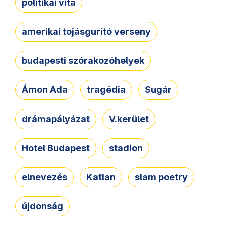
politikai vita
amerikai tojásgurító verseny
budapesti szórakozóhelyek
Ámon Ada
tragédia
Sugár
drámapályázat
V.kerület
Hotel Budapest
stadion
elnevezés
Katlan
slam poetry
újdonság