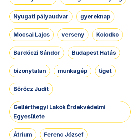
Nyugati pályaudvar
gyereknap
Mocsai Lajos
verseny
Kolodko
Bardóczi Sándor
Budapest Hatás
bizonytalan
munkagép
liget
Böröcz Judit
Gellérthegyi Lakók Érdekvédelmi
Egyesülete
Átrium
Ferenc József