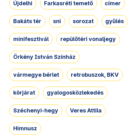
Újdelhi
Farkasréti temető
címer
Bakáts tér
sni
sorozat
gyűlés
minifesztivál
repülőtéri vonaljegy
Örkény István Színház
vármegye bérlet
retrobuszok, BKV
körjárat
gyalogosközlekedés
Széchenyi-hegy
Veres Attila
Himnusz