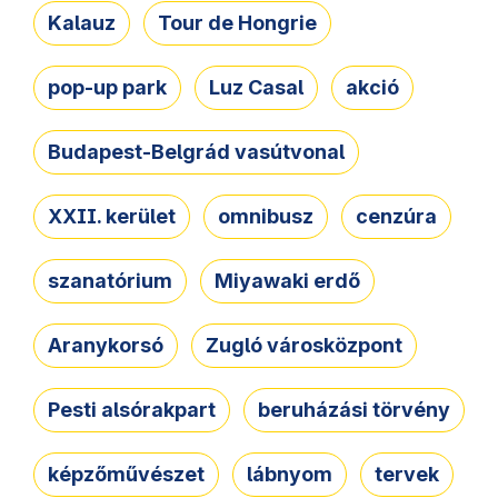
Kalauz
Tour de Hongrie
pop-up park
Luz Casal
akció
Budapest-Belgrád vasútvonal
XXII. kerület
omnibusz
cenzúra
szanatórium
Miyawaki erdő
Aranykorsó
Zugló városközpont
Pesti alsórakpart
beruházási törvény
képzőművészet
lábnyom
tervek