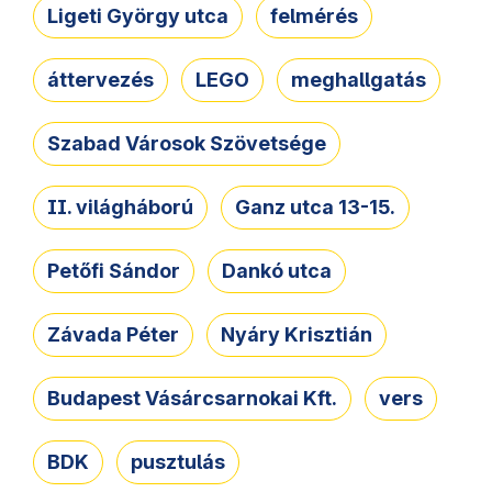
Ligeti György utca
felmérés
áttervezés
LEGO
meghallgatás
Szabad Városok Szövetsége
II. világháború
Ganz utca 13-15.
Petőfi Sándor
Dankó utca
Závada Péter
Nyáry Krisztián
Budapest Vásárcsarnokai Kft.
vers
BDK
pusztulás