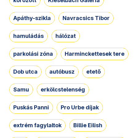
körözött
Kieselbach Galéria
Apáthy-szikla
Navracsics Tibor
hamuládás
hálózat
parkolási zóna
Harminckettesek tere
Dob utca
autóbusz
etető
Samu
erkölcstelenség
Puskás Panni
Pro Urbe díjak
extrém fagylaltok
Billie Eilish