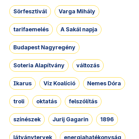
Sörfesztivál
Varga Mihály
tarifaemelés
A Sakál napja
Budapest Nagyregény
Soteria Alapítvány
változás
Ikarus
Víz Koalíció
Nemes Dóra
troli
oktatás
felszólítás
színészek
Jurij Gagarin
1896
látványtervek
energiahatékonyság