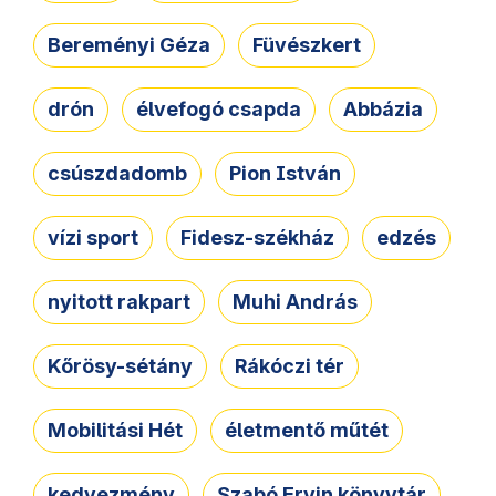
Bereményi Géza
Füvészkert
drón
élvefogó csapda
Abbázia
csúszdadomb
Pion István
vízi sport
Fidesz-székház
edzés
nyitott rakpart
Muhi András
Kőrösy-sétány
Rákóczi tér
Mobilitási Hét
életmentő műtét
kedvezmény
Szabó Ervin könyvtár