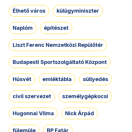
Élhető város
külügyminiszter
Naplóm
építészet
Liszt Ferenc Nemzetközi Repülőtér
Budapesti Sportszolgáltató Központ
Húsvét
emléktábla
süllyedés
civil szervezet
személygépkocsi
Hugonnai Vilma
Nick Árpád
fülemüle
BP Fatár