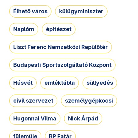
Élhető város
külügyminiszter
Naplóm
építészet
Liszt Ferenc Nemzetközi Repülőtér
Budapesti Sportszolgáltató Központ
Húsvét
emléktábla
süllyedés
civil szervezet
személygépkocsi
Hugonnai Vilma
Nick Árpád
fülemüle
BP Fatár