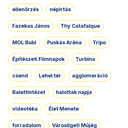
ellenőrzés
népirtás
Fazekas János
Thy Catafalque
MOL Bubi
Puskás Aréna
Tripo
Építészeti Filmnapok
Turbina
csend
Lehel tér
agglomeráció
Balettintézet
halottak napja
videotéka
Élet Menete
forradalom
Városligeti Műjég