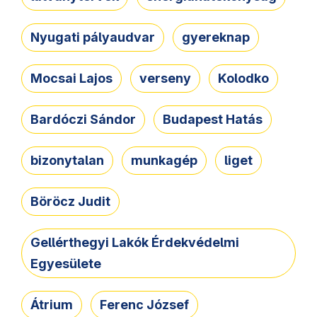
Nyugati pályaudvar
gyereknap
Mocsai Lajos
verseny
Kolodko
Bardóczi Sándor
Budapest Hatás
bizonytalan
munkagép
liget
Böröcz Judit
Gellérthegyi Lakók Érdekvédelmi
Egyesülete
Átrium
Ferenc József