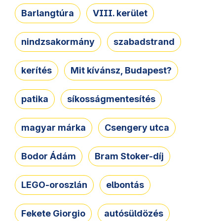
Barlangtúra
VIII. kerület
nindzsakormány
szabadstrand
kerítés
Mit kívánsz, Budapest?
patika
síkosságmentesítés
magyar márka
Csengery utca
Bodor Ádám
Bram Stoker-díj
LEGO-oroszlán
elbontás
Fekete Giorgio
autósüldözés