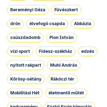
Bereményi Géza
Füvészkert
drón
élvefogó csapda
Abbázia
csúszdadomb
Pion István
vízi sport
Fidesz-székház
edzés
nyitott rakpart
Muhi András
Kőrösy-sétány
Rákóczi tér
Mobilitási Hét
életmentő műtét
kedvezmény
Szabó Ervin könyvtár