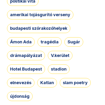
politikai vita
amerikai tojásgurító verseny
budapesti szórakozóhelyek
Ámon Ada
tragédia
Sugár
drámapályázat
V.kerület
Hotel Budapest
stadion
elnevezés
Katlan
slam poetry
újdonság