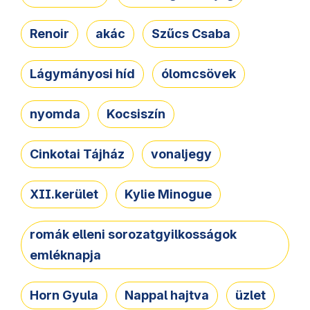
Renoir
akác
Szűcs Csaba
Lágymányosi híd
ólomcsövek
nyomda
Kocsiszín
Cinkotai Tájház
vonaljegy
XII.kerület
Kylie Minogue
romák elleni sorozatgyilkosságok
emléknapja
Horn Gyula
Nappal hajtva
üzlet