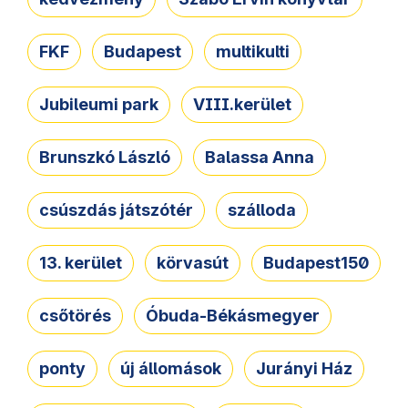
FKF
Budapest
multikulti
Jubileumi park
VIII.kerület
Brunszkó László
Balassa Anna
csúszdás játszótér
szálloda
13. kerület
körvasút
Budapest150
csőtörés
Óbuda-Békásmegyer
ponty
új állomások
Jurányi Ház