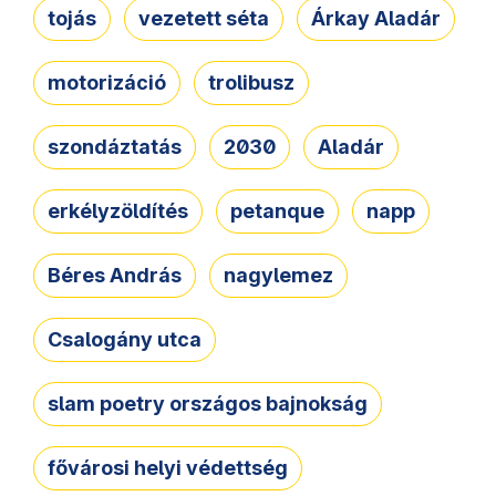
tojás
vezetett séta
Árkay Aladár
motorizáció
trolibusz
szondáztatás
2030
Aladár
erkélyzöldítés
petanque
napp
Béres András
nagylemez
Csalogány utca
slam poetry országos bajnokság
fővárosi helyi védettség