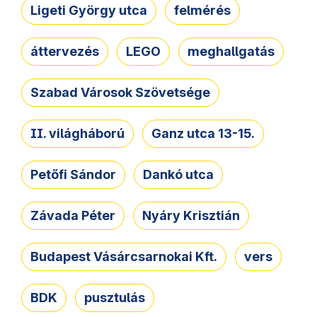
Ligeti György utca
felmérés
áttervezés
LEGO
meghallgatás
Szabad Városok Szövetsége
II. világháború
Ganz utca 13-15.
Petőfi Sándor
Dankó utca
Závada Péter
Nyáry Krisztián
Budapest Vásárcsarnokai Kft.
vers
BDK
pusztulás