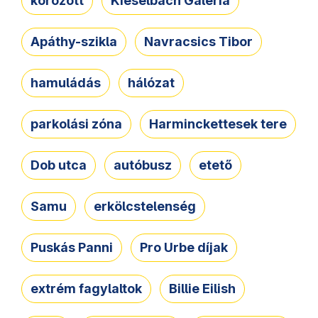
körözött
Kieselbach Galéria
Apáthy-szikla
Navracsics Tibor
hamuládás
hálózat
parkolási zóna
Harminckettesek tere
Dob utca
autóbusz
etető
Samu
erkölcstelenség
Puskás Panni
Pro Urbe díjak
extrém fagylaltok
Billie Eilish