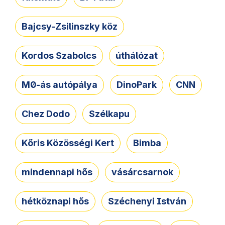
Bajcsy-Zsilinszky köz
Kordos Szabolcs
úthálózat
M0-ás autópálya
DinoPark
CNN
Chez Dodo
Szélkapu
Kőris Közösségi Kert
Bimba
mindennapi hős
vásárcsarnok
hétköznapi hős
Széchenyi István