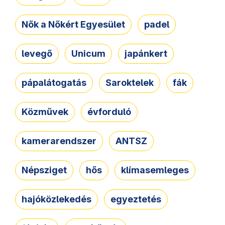
Nők a Nőkért Egyesület
padel
levegő
Unicum
japánkert
pápalátogatás
Saroktelek
fák
Közművek
évforduló
kamerarendszer
ANTSZ
Népsziget
hős
klímasemleges
hajóközlekedés
egyeztetés