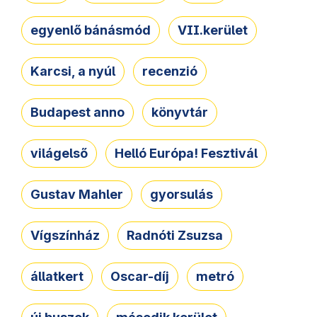
egyenlő bánásmód
VII.kerület
Karcsi, a nyúl
recenzió
Budapest anno
könyvtár
világelső
Helló Európa! Fesztivál
Gustav Mahler
gyorsulás
Vígszínház
Radnóti Zsuzsa
állatkert
Oscar-díj
metró