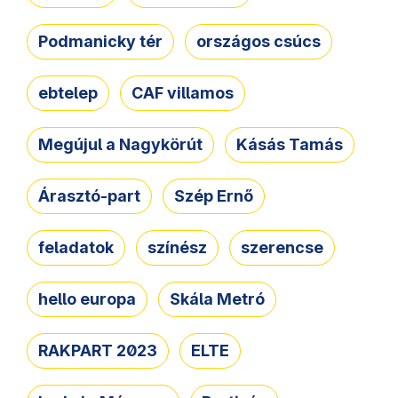
Podmanicky tér
országos csúcs
ebtelep
CAF villamos
Megújul a Nagykörút
Kásás Tamás
Árasztó-part
Szép Ernő
feladatok
színész
szerencse
hello europa
Skála Metró
RAKPART 2023
ELTE