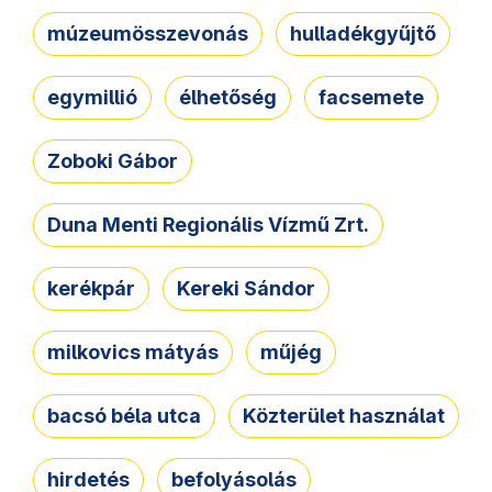
múzeumösszevonás
hulladékgyűjtő
egymillió
élhetőség
facsemete
Zoboki Gábor
Duna Menti Regionális Vízmű Zrt.
kerékpár
Kereki Sándor
milkovics mátyás
műjég
bacsó béla utca
Közterület használat
hirdetés
befolyásolás