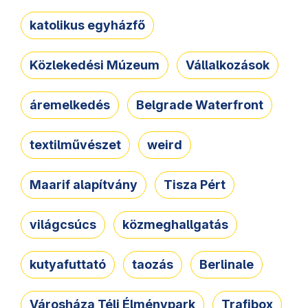
katolikus egyházfő
Közlekedési Múzeum
Vállalkozások
áremelkedés
Belgrade Waterfront
textilművészet
weird
Maarif alapítvány
Tisza Pért
világcsúcs
közmeghallgatás
kutyafuttató
taozás
Berlinale
Városháza Téli Élménypark
Trafibox