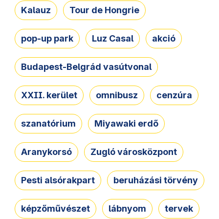
Kalauz
Tour de Hongrie
pop-up park
Luz Casal
akció
Budapest-Belgrád vasútvonal
XXII. kerület
omnibusz
cenzúra
szanatórium
Miyawaki erdő
Aranykorsó
Zugló városközpont
Pesti alsórakpart
beruházási törvény
képzőművészet
lábnyom
tervek