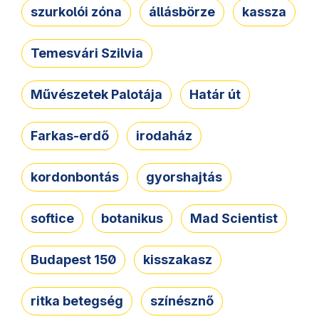
szurkolói zóna
állásbörze
kassza
Temesvári Szilvia
Művészetek Palotája
Határ út
Farkas-erdő
irodaház
kordonbontás
gyorshajtás
softice
botanikus
Mad Scientist
Budapest 150
kisszakasz
ritka betegség
színésznő