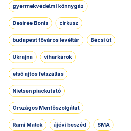
gyermekvédelmi könnygáz
Desirée Bonis
cirkusz
budapest főváros levéltár
Bécsi út
Ukrajna
viharkárok
első ajtós felszállás
Nielsen piackutató
Országos Mentőszolgálat
Rami Malek
újévi beszéd
SMA