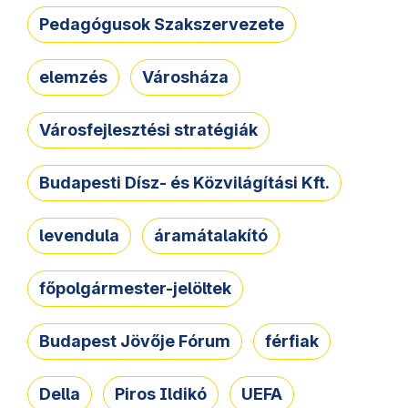
Pedagógusok Szakszervezete
elemzés
Városháza
Városfejlesztési stratégiák
Budapesti Dísz- és Közvilágítási Kft.
levendula
áramátalakító
főpolgármester-jelöltek
Budapest Jövője Fórum
férfiak
Della
Piros Ildikó
UEFA