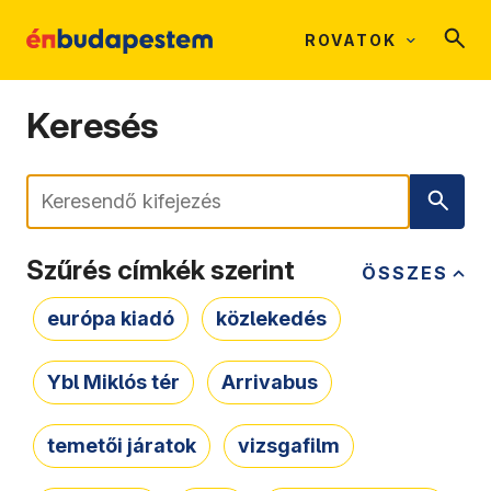
ROVATOK
Keresés
Keresés
Szűrés címkék szerint
ÖSSZES
európa kiadó
közlekedés
Ybl Miklós tér
Arrivabus
temetői járatok
vizsgafilm