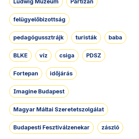
Ludwig Múzeum
Partizán
felügyelőbizottság
pedagógussztrájk
turisták
baba
BLKE
víz
csiga
PDSZ
Fortepan
időjárás
Imagine Budapest
Magyar Máltai Szeretetszolgálat
Budapesti Fesztiválzenekar
zászló