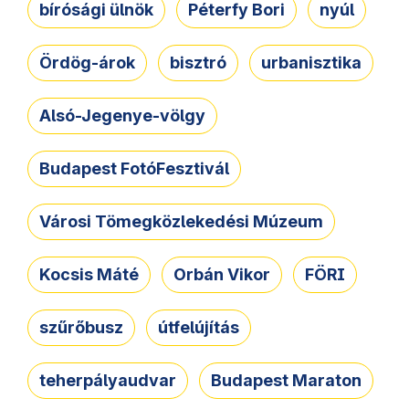
bírósági ülnök
Péterfy Bori
nyúl
Ördög-árok
bisztró
urbanisztika
Alsó-Jegenye-völgy
Budapest FotóFesztivál
Városi Tömegközlekedési Múzeum
Kocsis Máté
Orbán Vikor
FÖRI
szűrőbusz
útfelújítás
teherpályaudvar
Budapest Maraton