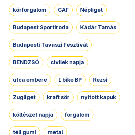
körforgalom
CAF
Népliget
Budapest Sportiroda
Kádár Tamás
Budapesti Tavaszi Fesztivál
BENDZSÓ
civilek napja
utca embere
I bike BP
Rezsi
Zugliget
kraft sör
nyitott kapuk
költészet napja
forgalom
téli gumi
metal