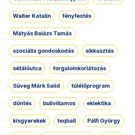
Walter Katalin
fényfestés
Mátyás Balázs Tamás
szociális gondoskodás
sikkasztás
sétálóutca
forgalomkorlátozás
Süveg Márk Saiid
túlélőprogram
döntés
bulivillamos
eklektika
kisgyerekek
teqball
Pálfi György