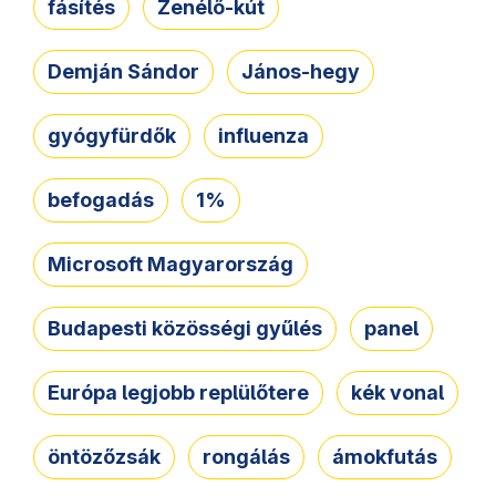
fásítés
Zenélő-kút
Demján Sándor
János-hegy
gyógyfürdők
influenza
befogadás
1%
Microsoft Magyarország
Budapesti közösségi gyűlés
panel
Európa legjobb replülőtere
kék vonal
öntözőzsák
rongálás
ámokfutás