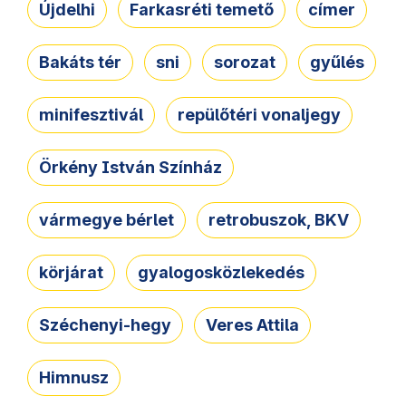
Újdelhi
Farkasréti temető
címer
Bakáts tér
sni
sorozat
gyűlés
minifesztivál
repülőtéri vonaljegy
Örkény István Színház
vármegye bérlet
retrobuszok, BKV
körjárat
gyalogosközlekedés
Széchenyi-hegy
Veres Attila
Himnusz