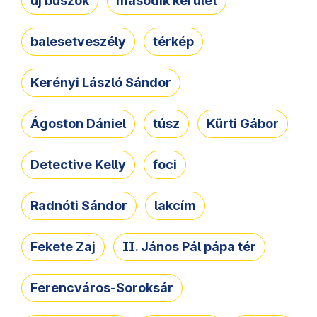
új buszok
második kerület
balesetveszély
térkép
Kerényi László Sándor
Ágoston Dániel
túsz
Kürti Gábor
Detective Kelly
foci
Radnóti Sándor
lakcím
Fekete Zaj
II. János Pál pápa tér
Ferencváros-Soroksár