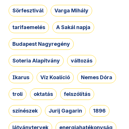
Sörfesztivál
Varga Mihály
tarifaemelés
A Sakál napja
Budapest Nagyregény
Soteria Alapítvány
változás
Ikarus
Víz Koalíció
Nemes Dóra
troli
oktatás
felszólítás
színészek
Jurij Gagarin
1896
látványtervek
energiahatékonyság