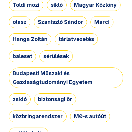
Toldi mozi
sikló
Magyar Közlöny
olasz
Szaniszló Sándor
Marci
Hanga Zoltán
tárlatvezetés
baleset
sérülések
Budapesti Műszaki és
Gazdaságtudományi Egyetem
zsidó
biztonsági őr
közbringarendszer
M0-s autóút