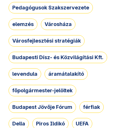
Pedagógusok Szakszervezete
elemzés
Városháza
Városfejlesztési stratégiák
Budapesti Dísz- és Közvilágítási Kft.
levendula
áramátalakító
főpolgármester-jelöltek
Budapest Jövője Fórum
férfiak
Della
Piros Ildikó
UEFA