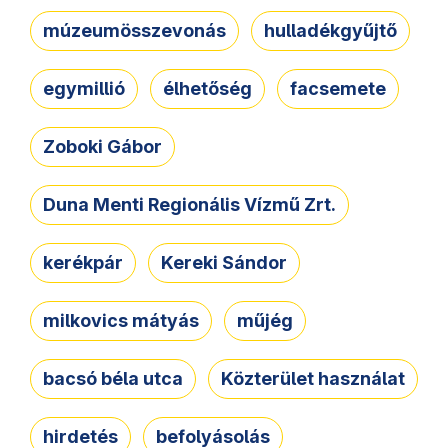
múzeumösszevonás
hulladékgyűjtő
egymillió
élhetőség
facsemete
Zoboki Gábor
Duna Menti Regionális Vízmű Zrt.
kerékpár
Kereki Sándor
milkovics mátyás
műjég
bacsó béla utca
Közterület használat
hirdetés
befolyásolás