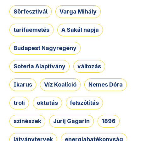
Sörfesztivál
Varga Mihály
tarifaemelés
A Sakál napja
Budapest Nagyregény
Soteria Alapítvány
változás
Ikarus
Víz Koalíció
Nemes Dóra
troli
oktatás
felszólítás
színészek
Jurij Gagarin
1896
látványtervek
energiahatékonyság