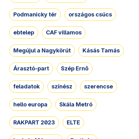
Podmanicky tér
országos csúcs
ebtelep
CAF villamos
Megújul a Nagykörút
Kásás Tamás
Árasztó-part
Szép Ernő
feladatok
színész
szerencse
hello europa
Skála Metró
RAKPART 2023
ELTE