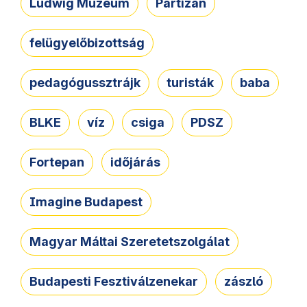
Ludwig Múzeum
Partizán
felügyelőbizottság
pedagógussztrájk
turisták
baba
BLKE
víz
csiga
PDSZ
Fortepan
időjárás
Imagine Budapest
Magyar Máltai Szeretetszolgálat
Budapesti Fesztiválzenekar
zászló