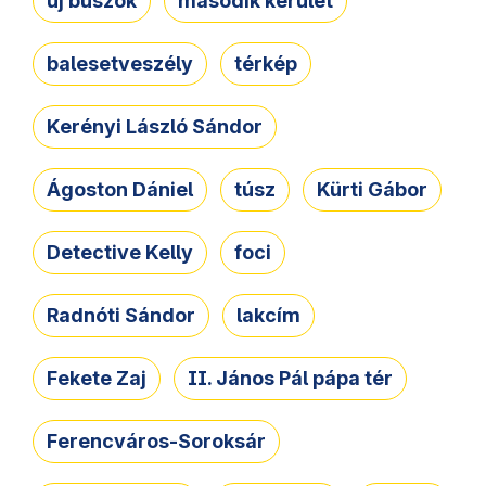
új buszok
második kerület
balesetveszély
térkép
Kerényi László Sándor
Ágoston Dániel
túsz
Kürti Gábor
Detective Kelly
foci
Radnóti Sándor
lakcím
Fekete Zaj
II. János Pál pápa tér
Ferencváros-Soroksár