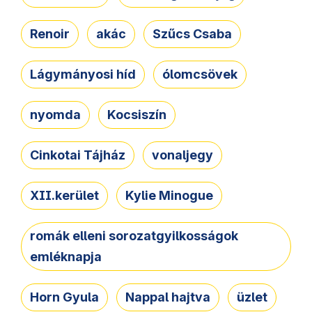
Renoir
akác
Szűcs Csaba
Lágymányosi híd
ólomcsövek
nyomda
Kocsiszín
Cinkotai Tájház
vonaljegy
XII.kerület
Kylie Minogue
romák elleni sorozatgyilkosságok
emléknapja
Horn Gyula
Nappal hajtva
üzlet