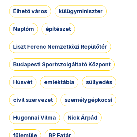
Élhető város
külügyminiszter
Naplóm
építészet
Liszt Ferenc Nemzetközi Repülőtér
Budapesti Sportszolgáltató Központ
Húsvét
emléktábla
süllyedés
civil szervezet
személygépkocsi
Hugonnai Vilma
Nick Árpád
fülemüle
BP Fatár