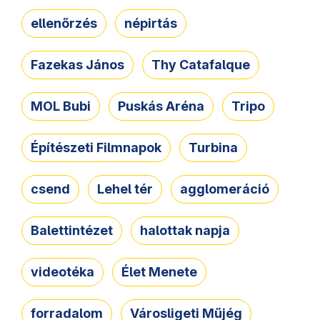
ellenőrzés
népirtás
Fazekas János
Thy Catafalque
MOL Bubi
Puskás Aréna
Tripo
Építészeti Filmnapok
Turbina
csend
Lehel tér
agglomeráció
Balettintézet
halottak napja
videotéka
Élet Menete
forradalom
Városligeti Műjég