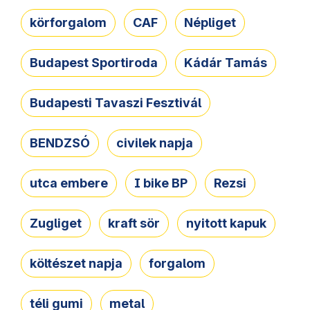
körforgalom
CAF
Népliget
Budapest Sportiroda
Kádár Tamás
Budapesti Tavaszi Fesztivál
BENDZSÓ
civilek napja
utca embere
I bike BP
Rezsi
Zugliget
kraft sör
nyitott kapuk
költészet napja
forgalom
téli gumi
metal