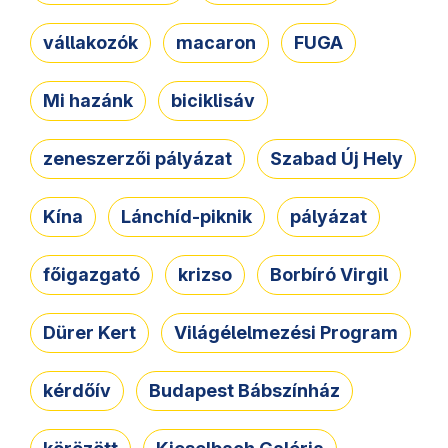
vállakozók
macaron
FUGA
Mi hazánk
biciklisáv
zeneszerzői pályázat
Szabad Új Hely
Kína
Lánchíd-piknik
pályázat
főigazgató
krizso
Borbíró Virgil
Dürer Kert
Világélelmezési Program
kérdőív
Budapest Bábszínház