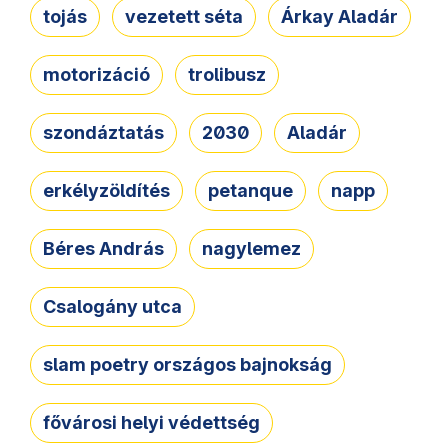
tojás
vezetett séta
Árkay Aladár
motorizáció
trolibusz
szondáztatás
2030
Aladár
erkélyzöldítés
petanque
napp
Béres András
nagylemez
Csalogány utca
slam poetry országos bajnokság
fővárosi helyi védettség