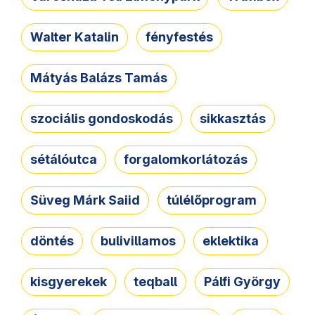
Walter Katalin
fényfestés
Mátyás Balázs Tamás
szociális gondoskodás
sikkasztás
sétálóutca
forgalomkorlátozás
Süveg Márk Saiid
túlélőprogram
döntés
bulivillamos
eklektika
kisgyerekek
teqball
Pálfi György