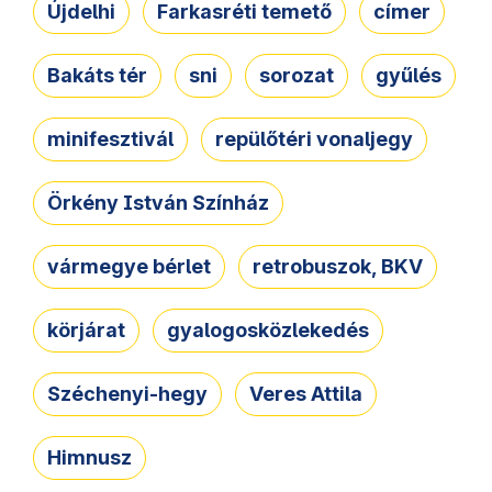
Újdelhi
Farkasréti temető
címer
Bakáts tér
sni
sorozat
gyűlés
minifesztivál
repülőtéri vonaljegy
Örkény István Színház
vármegye bérlet
retrobuszok, BKV
körjárat
gyalogosközlekedés
Széchenyi-hegy
Veres Attila
Himnusz