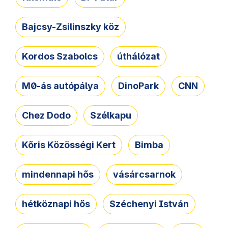
Bajcsy-Zsilinszky köz
Kordos Szabolcs
úthálózat
M0-ás autópálya
DinoPark
CNN
Chez Dodo
Szélkapu
Kőris Közösségi Kert
Bimba
mindennapi hős
vásárcsarnok
hétköznapi hős
Széchenyi István