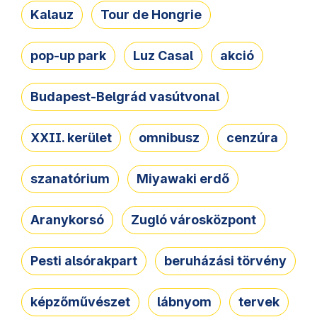
Kalauz
Tour de Hongrie
pop-up park
Luz Casal
akció
Budapest-Belgrád vasútvonal
XXII. kerület
omnibusz
cenzúra
szanatórium
Miyawaki erdő
Aranykorsó
Zugló városközpont
Pesti alsórakpart
beruházási törvény
képzőművészet
lábnyom
tervek