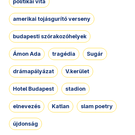
politikai vita
amerikai tojásgurító verseny
budapesti szórakozóhelyek
Ámon Ada
tragédia
Sugár
drámapályázat
V.kerület
Hotel Budapest
stadion
elnevezés
Katlan
slam poetry
újdonság