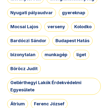
Nyugati pályaudvar
gyereknap
Mocsai Lajos
verseny
Kolodko
Bardóczi Sándor
Budapest Hatás
bizonytalan
munkagép
liget
Böröcz Judit
Gellérthegyi Lakók Érdekvédelmi
Egyesülete
Átrium
Ferenc József