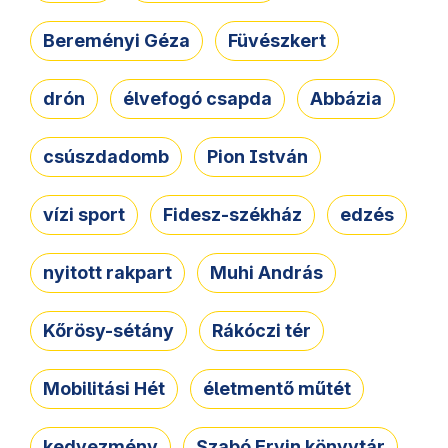
Bereményi Géza
Füvészkert
drón
élvefogó csapda
Abbázia
csúszdadomb
Pion István
vízi sport
Fidesz-székház
edzés
nyitott rakpart
Muhi András
Kőrösy-sétány
Rákóczi tér
Mobilitási Hét
életmentő műtét
kedvezmény
Szabó Ervin könyvtár