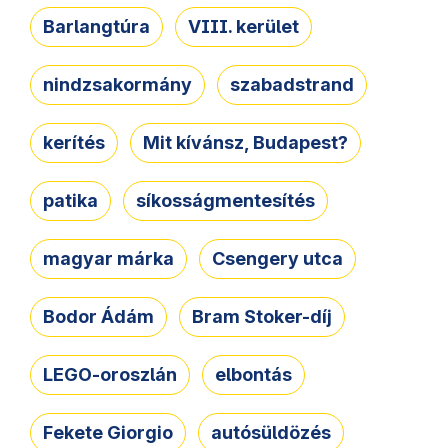
Barlangtúra
VIII. kerület
nindzsakormány
szabadstrand
kerítés
Mit kívánsz, Budapest?
patika
síkosságmentesítés
magyar márka
Csengery utca
Bodor Ádám
Bram Stoker-díj
LEGO-oroszlán
elbontás
Fekete Giorgio
autósüldözés