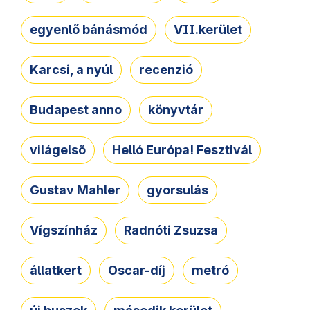
egyenlő bánásmód
VII.kerület
Karcsi, a nyúl
recenzió
Budapest anno
könyvtár
világelső
Helló Európa! Fesztivál
Gustav Mahler
gyorsulás
Vígszínház
Radnóti Zsuzsa
állatkert
Oscar-díj
metró