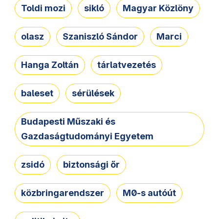
Toldi mozi
sikló
Magyar Közlöny
olasz
Szaniszló Sándor
Marci
Hanga Zoltán
tárlatvezetés
baleset
sérülések
Budapesti Műszaki és
Gazdaságtudományi Egyetem
zsidó
biztonsági őr
közbringarendszer
M0-s autóút