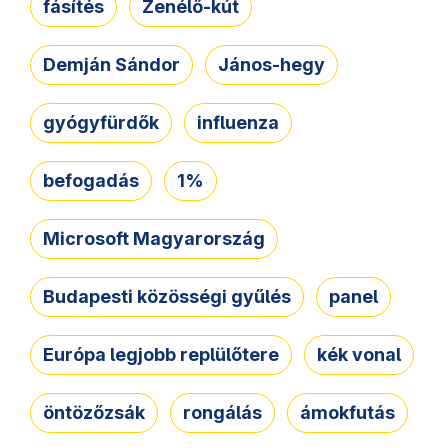
fásítés
Zenélő-kút
Demján Sándor
János-hegy
gyógyfürdők
influenza
befogadás
1%
Microsoft Magyarország
Budapesti közösségi gyűlés
panel
Európa legjobb replülőtere
kék vonal
öntözőzsák
rongálás
ámokfutás