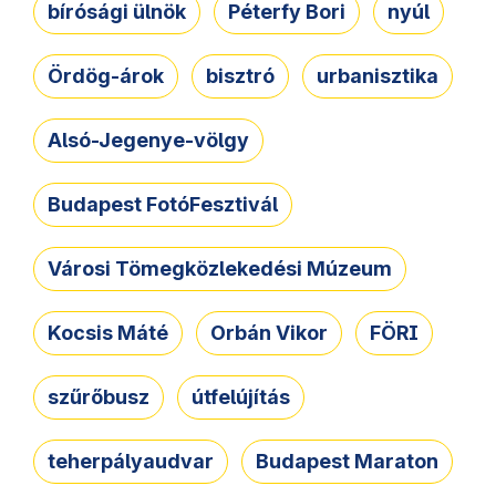
bírósági ülnök
Péterfy Bori
nyúl
Ördög-árok
bisztró
urbanisztika
Alsó-Jegenye-völgy
Budapest FotóFesztivál
Városi Tömegközlekedési Múzeum
Kocsis Máté
Orbán Vikor
FÖRI
szűrőbusz
útfelújítás
teherpályaudvar
Budapest Maraton