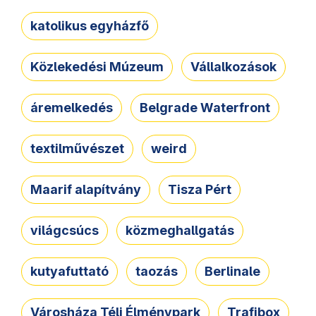
katolikus egyházfő
Közlekedési Múzeum
Vállalkozások
áremelkedés
Belgrade Waterfront
textilművészet
weird
Maarif alapítvány
Tisza Pért
világcsúcs
közmeghallgatás
kutyafuttató
taozás
Berlinale
Városháza Téli Élménypark
Trafibox