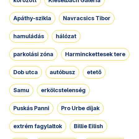
körözött
Kieselbach Galéria
Apáthy-szikla
Navracsics Tibor
hamuládás
hálózat
parkolási zóna
Harminckettesek tere
Dob utca
autóbusz
etető
Samu
erkölcstelenség
Puskás Panni
Pro Urbe díjak
extrém fagylaltok
Billie Eilish