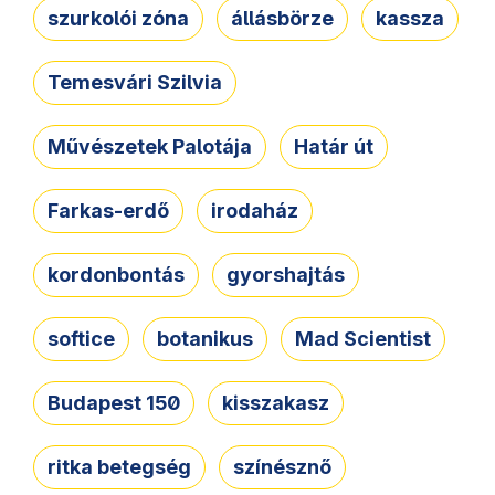
szurkolói zóna
állásbörze
kassza
Temesvári Szilvia
Művészetek Palotája
Határ út
Farkas-erdő
irodaház
kordonbontás
gyorshajtás
softice
botanikus
Mad Scientist
Budapest 150
kisszakasz
ritka betegség
színésznő