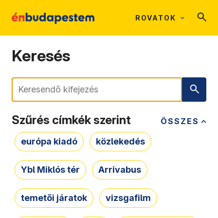
ROVATOK
Keresés
Keresés
Szűrés címkék szerint
ÖSSZES
európa kiadó
közlekedés
Ybl Miklós tér
Arrivabus
temetői járatok
vizsgafilm