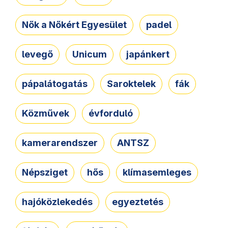
Nők a Nőkért Egyesület
padel
levegő
Unicum
japánkert
pápalátogatás
Saroktelek
fák
Közművek
évforduló
kamerarendszer
ANTSZ
Népsziget
hős
klímasemleges
hajóközlekedés
egyeztetés