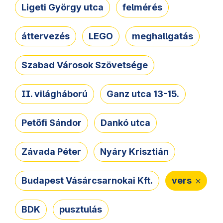
Ligeti György utca
felmérés
áttervezés
LEGO
meghallgatás
Szabad Városok Szövetsége
II. világháború
Ganz utca 13-15.
Petőfi Sándor
Dankó utca
Závada Péter
Nyáry Krisztián
Budapest Vásárcsarnokai Kft.
vers
BDK
pusztulás