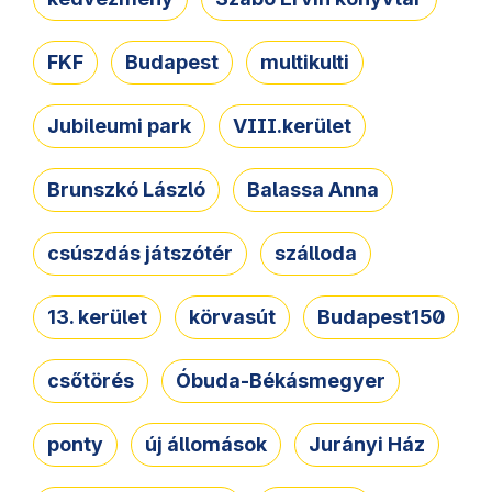
FKF
Budapest
multikulti
Jubileumi park
VIII.kerület
Brunszkó László
Balassa Anna
csúszdás játszótér
szálloda
13. kerület
körvasút
Budapest150
csőtörés
Óbuda-Békásmegyer
ponty
új állomások
Jurányi Ház