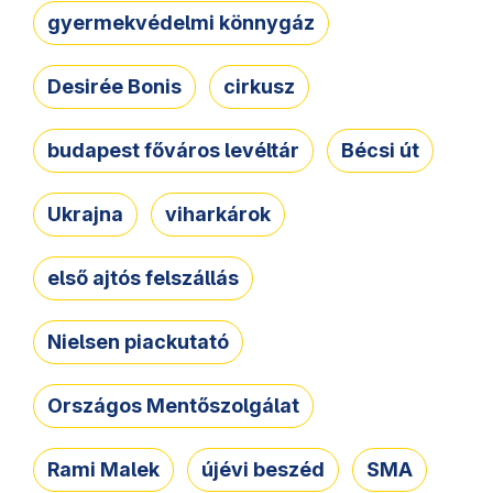
gyermekvédelmi könnygáz
Desirée Bonis
cirkusz
budapest főváros levéltár
Bécsi út
Ukrajna
viharkárok
első ajtós felszállás
Nielsen piackutató
Országos Mentőszolgálat
Rami Malek
újévi beszéd
SMA