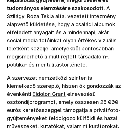
képalkotás gyűjtésére, megőrzésére és
tudományos elemzésére szakosodott
. A
Szilágyi Róza Tekla által vezetett intézmény
alapvető küldetése, hogy a családi albumok
elfeledett anyagait és a mindennapi, akár
social media fotóinkat olyan értékes vizuális
leletként kezelje, amelyekből pontosabban
megismerhető a múlt rejtett társadalom-,
politika- és mentalitástörténete.
A szervezet nemzetközi szinten is
kiemelkedő szereplő, hiszen ők gondozzák az
évenkénti
Eidolon Grant
elnevezésű
ösztöndíjprogramot, amely összesen 25 000
eurós keretösszeggel támogatja a privátfotó-
gyűjteményeket feldolgozó külföldi és hazai
művészeket, kutatókat, valamint kurátorokat.