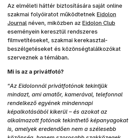
Az elméleti háttér biztosítására saját online
szakmai folyóiratot működtetnek
Eidolon
(új ablakban nyílik m
Journal
néven, miközben az
Eidolon Club
eseményein keresztül rendszeres
filmvetítéseket, szakmai kerekasztal-
beszélgetéseket és közönségtalálkozókat
szerveznek a témában.
Mi is az a privátfotó?
“
Az Eidolonnál privátfotónak tekintjük
mindazt, ami amatőr, kamerával, telefonnal
rendelkező egyének mindennapi
képalkotásából kikerül – és azokat az
alkalmazott fotónak tekinthető képanyagokat
is, amelyek eredendően nem a szélesebb
közönség, hanem szorosabb szakközegek