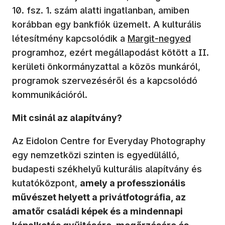
10. fsz. 1. szám alatti ingatlanban, amiben
korábban egy bankfiók üzemelt. A kulturális
(új ablakban nyílik meg
létesítmény kapcsolódik a
Margit-negyed
programhoz, ezért megállapodást kötött a II.
kerületi önkormányzattal a közös munkáról,
programok szervezéséről és a kapcsolódó
kommunikációról.
Mit csinál az alapítvány?
Az Eidolon Centre for Everyday Photography
egy nemzetközi szinten is egyedülálló,
budapesti székhelyű kulturális alapítvány és
kutatóközpont,
amely a professzionális
művészet helyett a privátfotográfia, az
amatőr családi képek és a mindennapi