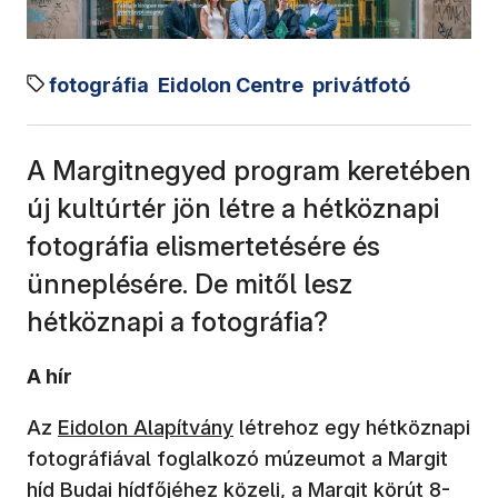
fotográfia
Eidolon Centre
privátfotó
A Margitnegyed program keretében
új kultúrtér jön létre a hétköznapi
fotográfia elismertetésére és
ünneplésére. De mitől lesz
hétköznapi a fotográfia?
A hír
Az
Eidolon Alapítvány
létrehoz egy hétköznapi
fotográfiával foglalkozó múzeumot a Margit
híd Budai hídfőjéhez közeli, a Margit körút 8-