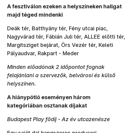
A fesztiválon ezeken a helyszíneken hallgat
majd téged mindenki
Deák tér, Batthyány tér, Fény utcai piac,
Nagyvárad tér, Fábián Juli tér, ALLEE előtti tér,
Margitsziget bejárat, Örs Vezér tér, Keleti
Pályaudvar, Rakpart - Meder
Minden előadónak 2 időpontot fognak
felajánlani a szervezők, belvárosi és külső
helyszínen.
A hiánypótló eseményen három
kategóriában osztanak díjakat
Budapest Play fődíj - Az év utcazenésze
Egy saját dal hangszeres produceri