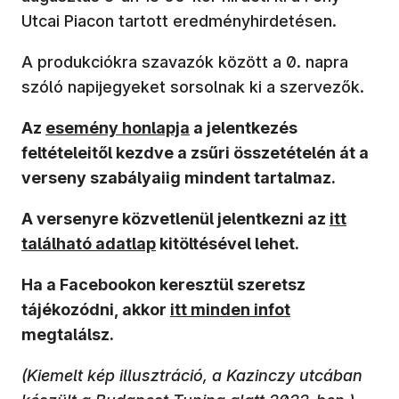
Utcai Piacon tartott eredményhirdetésen.
A produkciókra szavazók között a 0. napra
szóló napijegyeket sorsolnak ki a szervezők.
(új ablakban nyílik meg)
Az
esemény honlapja
a jelentkezés
feltételeitől kezdve a zsűri összetételén át a
verseny szabályaiig mindent tartalmaz.
A versenyre közvetlenül jelentkezni az
itt
található adatlap
kitöltésével lehet.
Ha a Facebookon keresztül szeretsz
tájékozódni, akkor
itt minden infot
megtalálsz.
(Kiemelt kép illusztráció, a Kazinczy utcában