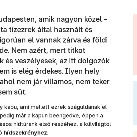
udapesten, amik nagyon közel –
 tízezrek által használt és
zigorúan el vannak zárva és földi
de. Nem azért, mert titkot
 és veszélyesek, az itt dolgozók
em is elég érdekes. Ilyen hely
 ahol nem jár villamos, nem teker
sem süt.
gy kapu, ami mellett ezrek száguldanak el
 pedig már a kapun beengedve, éppen a
os hídtúránk első részéhez, a külvilágtól
ló
hídszekrényhez
.