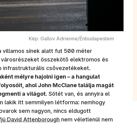
Kép: Gallov Adrienne/Énbudapestem
a villamos sínek alatt fut 500 méter
éli városrészeket összekötő elektromos és
 infrastrukturális csővezetékeket.
ként mélyre hajolni igen – a hangulat
folyosóit, ahol John McClane találja magát
gmenti a világot.
Sötét van, és annyira el
em lakik itt semmilyen létforma: nemhogy
rovarok sem nagyon, nincs eldugott
fjú David Attenborough
nem véletlenül nem