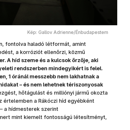
Kép: Gallov Adrienne/Énbudapestem
an, fontolva haladó létformát, amint
edést, a korróziót ellenőrzi, közmű
r. A híd szeme és a kulcsok őrzője, aki
yeleti rendszerben mindegyikért is felel.
n, 1 óránál messzebb nem lakhatnak a
hidakat – és nem lehetnek tériszonyosak
zgést, hőtágulást és milliónyi jármű okozta
 az értelemben a Rákóczi híd egyébként
 – a hídmesterek szerint
 mert mint kiemelt fontosságú létesítményt,