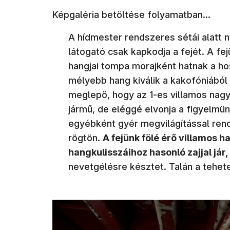
Képgaléria betöltése folyamatban...
A hídmester rendszeres sétái alatt 
látogató csak kapkodja a fejét. A fe
hangjai tompa morajként hatnak a h
mélyebb hang kiválik a kakofóniábó
meglepő, hogy az 1-es villamos nagy
jármű, de eléggé elvonja a figyelmü
egyébként gyér megvilágítással ren
rögtön.
A fejünk fölé érő villamos h
hangkulisszáihoz hasonló zajjal jár,
nevetgélésre késztet. Talán a tehete