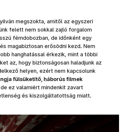
nyilván megszokta, amitől az egyszeri
jünk felett nem sokkal zajló forgalom
osszú fémdobozban, de időnként egy
l és magabiztosan erősödni kezd. Nem
obb hanghatással érkezik, mint a többi
nket az, hogy biztonságosan haladjunk az
delkező helyen, ezért nem kapcsolunk
angja fülsüketítő, háborús filmek
de ez valamiért mindenkit zavart
tlenség és kiszolgáltatottság miatt.