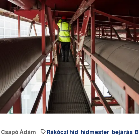
Csapó Ádám
Rákóczi híd
hídmester
bejárás
B