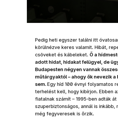
Pedig heti egyszer találni itt óvatos
körülnézve keres valamit. Hibát, rep
csöveket és kábeleket.
Ő a hídmeste
adott hidat, hidakat felügyel, de üg
Budapesten négyen vannak összese
műtárgyaktól – ahogy ők nevezik a 
sem.
Egy híd 100 évnyi folyamatos re
terhelést kell, hogy kibírjon. Ebben
fiatalnak számít – 1995-ben adták át
szuperbiztonságos, annál is inkább,
még fegyveresek is őrzik.