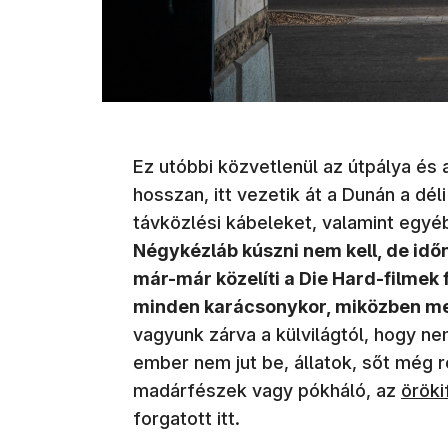
Ez utóbbi közvetlenül az útpálya és 
hosszan, itt vezetik át a Dunán a d
távközlési kábeleket, valamint egyéb
Négykézláb kúszni nem kell, de időn
már-már közelíti a Die Hard-filmek 
minden karácsonykor, miközben me
vagyunk zárva a külvilágtól, hogy n
ember nem jut be, állatok, sőt még 
madárfészek vagy pókháló, az
öröki
forgatott itt.