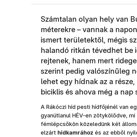
Számtalan olyan hely van B
méterekre – vannak a naponta
ismert területektől, mégis s
halandó ritkán tévedhet be i
rejtenek, hanem mert ridegek
szerint pedig valószínűleg n
lehet egy hídnak az a része,
biciklis és ahova még a nap 
A Rákóczi híd pesti hídfőjénél van e
gyanútlanul HÉV-en zötykölődve, mi
fémlépcsőkön közeledünk két állomás
elzárt
hídkamrához
és az ebből nyí