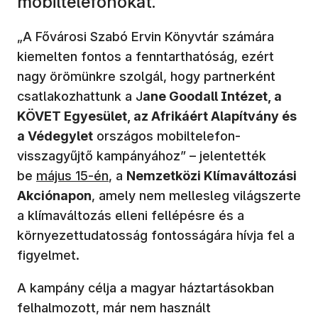
mobiltelefonokat.
„A Fővárosi Szabó Ervin Könyvtár számára
kiemelten fontos a fenntarthatóság, ezért
nagy örömünkre szolgál, hogy partnerként
csatlakozhattunk a J
ane Goodall Intézet, a
KÖVET Egyesület, az Afrikáért Alapítvány és
a Védegylet
országos mobiltelefon-
visszagyűjtő kampányához” – jelentették
be
május 15-én
, a
Nemzetközi Klímaváltozási
Akciónapon
, amely nem mellesleg világszerte
a klímaváltozás elleni fellépésre és a
környezettudatosság fontosságára hívja fel a
figyelmet.
A kampány célja a magyar háztartásokban
felhalmozott, már nem használt