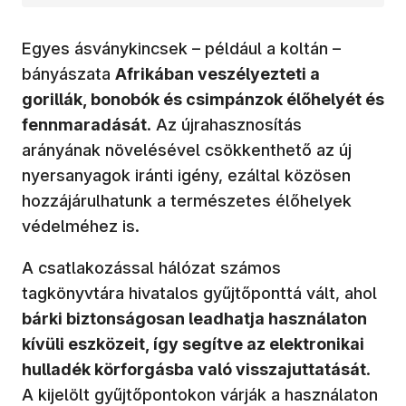
Egyes ásványkincsek – például a koltán –
bányászata
Afrikában veszélyezteti a
gorillák, bonobók és csimpánzok élőhelyét és
fennmaradását
. Az újrahasznosítás
arányának növelésével csökkenthető az új
nyersanyagok iránti igény, ezáltal közösen
hozzájárulhatunk a természetes élőhelyek
védelméhez is.
A csatlakozással hálózat számos
tagkönyvtára hivatalos gyűjtőponttá vált, ahol
bárki biztonságosan leadhatja használaton
kívüli eszközeit, így segítve az elektronikai
hulladék körforgásba való visszajuttatását
.
A kijelölt gyűjtőpontokon várják a használaton