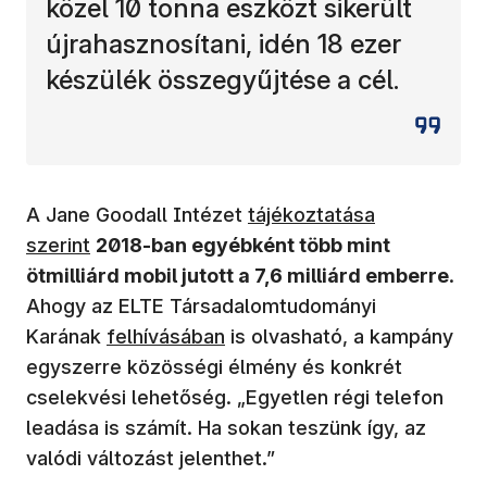
közel 10 tonna eszközt sikerült
újrahasznosítani, idén 18 ezer
készülék összegyűjtése a cél.
(új ablakban nyílik meg)
A Jane Goodall Intézet
tájékoztatása
szerint
2018-ban egyébként több mint
ötmilliárd mobil jutott a 7,6 milliárd emberre
.
Ahogy az ELTE Társadalomtudományi
Karának
felhívásában
is olvasható, a kampány
egyszerre közösségi élmény és konkrét
cselekvési lehetőség. „Egyetlen régi telefon
leadása is számít. Ha sokan teszünk így, az
valódi változást jelenthet.”